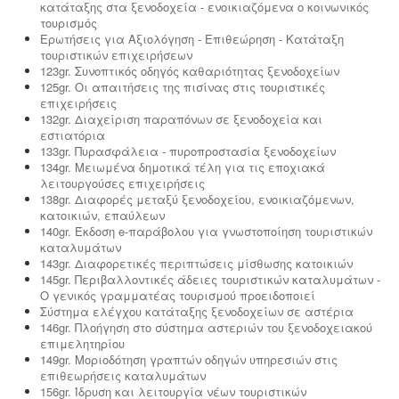
κατάταξης στα ξενοδοχεία - ενοικιαζόμενα ο κοινωνικός
τουρισμός
Ερωτήσεις για Αξιολόγηση - Επιθεώρηση - Κατάταξη
τουριστικών επιχειρήσεων
123gr. Συνοπτικός οδηγός καθαριότητας ξενοδοχείων
125gr. Οι απαιτήσεις της πισίνας στις τουριστικές
επιχειρήσεις
132gr. Διαχείριση παραπόνων σε ξενοδοχεία και
εστιατόρια
133gr. Πυρασφάλεια - πυροπροστασία ξενοδοχείων
134gr. Μειωμένα δημοτικά τέλη για τις εποχιακά
λειτουργούσες επιχειρήσεις
138gr. Διαφορές μεταξύ ξενοδοχείου, ενοικιαζόμενων,
κατοικιών, επαύλεων
140gr. Έκδοση e-παράβολου για γνωστοποίηση τουριστικών
καταλυμάτων
143gr. Διαφορετικές περιπτώσεις μίσθωσης κατοικιών
145gr. Περιβαλλοντικές άδειες τουριστικών καταλυμάτων -
Ο γενικός γραμματέας τουρισμού προειδοποιεί
Σύστημα ελέγχου κατάταξης ξενοδοχείων σε αστέρια
146gr. Πλοήγηση στο σύστημα αστεριών του ξενοδοχειακού
επιμελητηρίου
149gr. Μοριοδότηση γραπτών οδηγών υπηρεσιών στις
επιθεωρήσεις καταλυμάτων
156gr. Ίδρυση και λειτουργία νέων τουριστικών