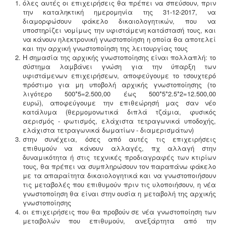
όλες αυτές οι επιχειρήσεις θα πρέπει να σπεύσουν, πριν
κατάλογο ΕΚΑ
.
την καταληκτική ημερομηνία της 31-12-2017, να
διαμορφώσουν φάκελο δικαιολογητικών, που να
υποστηρίζει νομίμως την υφιστάμενη κατάστασή τους, και
να κάνουν ηλεκτρονική γνωστοποίηση η οποία θα αποτελεί
και την αρχική γνωστοποίηση της λειτουργίας τους
Η σημασία της αρχικής γνωστοποίησης είναι πολλαπλή: το
Κανονισμός λειτουργίας τουριστικού
σύστημα λαμβάνει γνώση για την ύπαρξη των
καταλύματος
-
Τα τουριστικά καταλύματα
υφιστάμενων επιχειρήσεων, αποφεύγουμε το τσουχτερό
(ξενοδοχεία, ενοικιαζόμενα, κάμπινγκ) μοριοδοτούνται
πρόστιμο για μη υποβολή αρχικής γνωστοποίησης (το
κατά την πιστοποίηση κατάταξης σε κατηγορία
λιγότερο 500*5=2.500,00 έως 500*5*2.5*2=12.500,00
άστρων ή κλειδιών για τον κανονισμό λειτουργίας που
ευρώ), αποφεύγουμε την επιθεώρησή μας σαν νέο
διακανονίζει θέματα πολιτικής παραπόνων, υποδοχής,
κατάλυμα (θερμομονωτικά διπλά τζάμια, φυσικός
περιβάλλοντος και καθαριότητας.
αερισμός - φωτισμός, ελάχιστα τετραγωνικά υποδοχής,
ελάχιστα τετραγωνικά δωματίων - διαμερισμάτων)
στην συνέχεια, όσες από αυτές τις επιχειρήσεις
επιθυμούν να κάνουν αλλαγές, πχ αλλαγή στην
δυναμικότητα ή στις τεχνικές προδιαγραφές των κτιρίων
τους, θα πρέπει να συμπληρώσουν τον παραπάνω φάκελο
με τα απαραίτητα δικαιολογητικά και να γνωστοποιήσουν
Μελέτη HACCP υγειονομικού ενδιαφέροντος
-
Όλα τα
τις μεταβολές που επιθυμούν πριν τις υλοποιήσουν, η νέα
καταστήματα υγειονομικού ενδιαφέροντος,
γνωστοποίηση θα είναι στην ουσία η μεταβολή της αρχικής
βρεφονηπιακοί, μονάδες φροντίδας, παλιά & νέα,
γνωστοποίησης
υποχρεούνται να διαθέτουν μελέτη διεργασιών
οι επιχειρήσεις που θα προβούν σε νέα γνωστοποίηση των
HACCP από επαγγελματία
μεταβολών που επιθυμούν, ανεξάρτητα από την
υγειονολόγο (απόφαση
Υ1γ/ΓΠ/οικ.47829/17
).