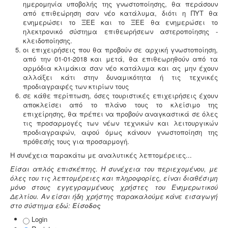
ημερομηνία υποβολής της γνωστοποίησης, θα περάσουν
από επιθεώρηση σαν νέο κατάλυμα, διότι η ΠΥΤ θα
ενημερώσει το ΞΕΕ και το ΞΕΕ θα ενημερώσει το
ηλεκτρονικό σύστημα επιθεωρήσεων αστεροποίησης -
κλειδοποίησης.
οι
επιχειρήσεις που θα προβούν σε αρχική γνωστοποίηση,
από την 01-01-2018 και μετά, θα επιθεωρηθούν από τα
αρμόδια κλιμάκια σαν νέο κατάλυμα και ας μην έχουν
αλλάξει κάτι στην δυναμικότητα ή τις τεχνικές
προδιαγραφές των κτιρίων τους
σε κάθε περίπτωση, όσες τουριστικές επιχειρήσεις έχουν
αποκλείσει από το πλάνο τους το κλείσιμο της
επιχείρησης, θα πρέπει να προβούν αναγκαστικά σε όλες
τις προσαρμογές των νέων τεχνικών και λειτουργικών
προδιαγραφών, αφού όμως κάνουν γνωστοποίηση της
πρόθεσής τους για προσαρμογή.
Η συνέχεια παρακάτω με αναλυτικές λεπτομέρειες...
Είσαι απλός επισκέπτης. Η συνέχεια του περιεχομένου, με
όλες του τις λεπτομέρειες και πληροφορίες, είναι διαθέσιμη
μόνο στους εγγεγραμμένους χρήστες του Ενημερωτικού
Δελτίου. Αν είσαι ήδη χρήστης παρακαλούμε κάνε εισαγωγή
στο σύστημα εδώ:
Είσοδος
Login