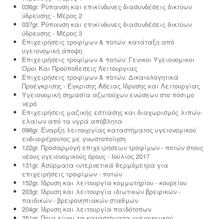
036gr. Ρύπανση και επικίνδυνες διασυνδέσεις δικτύων
ύδρευσης - Μέρος 2
037gr. Ρύπανση και επικίνδυνες διασυνδέσεις δικτύων
ύδρευσης - Μέρος 3
Επιχειρήσεις τροφίμων & ποτών: κατάταξη από
υγειονομική άποψη
Επιχειρήσεις τροφίμων & ποτών: Γενικοι Υγειονομικοι
Οροι Και Προϋποθεσεις Λειτουργιας
Επιχειρήσεις τροφίμων & ποτών: Δικαιολογητικά
Προέγκρισης - Έγκρισης Άδειας Ίδρυσης και Λειτουργίας
Υγειονομική σημασία αζωτούχων ενώσεων στο πόσιμο
νερό
Επιχειρήσεις μαζικής εστίασης και διαχωρισμός λιπών-
ελαίων από τα υγρά απόβλητα
096gr. Έναρξη λειτουργίας καταστήματος υγειονομικού
ενδιαφέροντος με γνωστοποίηση
122gr. Προσαρμογή επιχειρήσεων τροφίμων - ποτών στους
νέους υγειονομικούς όρους - Ιούλιος 2017
131gr. Ασύρματα ιντερνετικά θερμόμετρα για
επιχειρήσεις τροφίμων - ποτών
152gr. Ίδρυση και λειτουργία κομμωτηρίου - κουρείου
203gr. Ίδρυση και λειτουργία ιδιωτικών βρεφικών -
παιδικών - βρεφονηπιακών σταθμών
204gr. Ίδρυση και λειτουργία παιδότοπων
251gr. Ποια είναι τα καταστήματα υγειονομικού