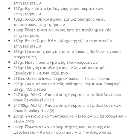
επιχειρήσεων
157gr. Κριτήρια αξιολόγησης νέων τουριστικών
επιχειρήσεων
158gr. Ανάλυση κριτηρίων χρηματοδότησης νέων
τουριστικών επιχειρήσεων
159gr. Ποιές είναι οι μικρομεσαίες προβληματικές
επιχειρήσεις
160gr. Επιλέξιμοι ΚΑΔ ενίσχυσης νέων τουριστικών
επιχειρήσεων
163gr. Πρακτικές οδηγίες συμπλήρωσης βιβλίου τεχνικού
ασφαλείας
217gr. Νέες προδιαγραφές ενοικιαζόμενων
218gr. Οδηγός επενδυτή στον ελληνικό τουρισμό -
ξενοδοχεία - ενοικιαζόμενα
218en. Guide to invest in greek tourism - hotels - rooms
227gr. Δικαιολογητικά αδειοδότησης κάμπινγκ (camping)
μέχρι 150 άτομα
247-01gr. ΑΕΠΟ - Αποφάσεις έγκρισης περιβαλλοντικών
όρων ξενοδοχείων (1)
247-02gr. ΑΕΠΟ - Αποφάσεις έγκρισης περιβαλλοντικών
όρων ξενοδοχείων (2)
287gr. Υγειονομικό πρωτόκολλο λειτουργίας ξενοδοχείων -
ΕΕΔΔ 2020
328gr. Πρωτόκολλα καθαριότητας και υγιεινής στο
Ξενοδοχείο – Καλές Πρακτικές για την Ασφάλεια