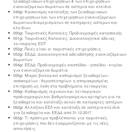
ξενοδοχειακων επιχειρησεων & των επιχειρησεων
ενοικιαζομενων δωματιων σε αστερια και κλειδια
049gr. Κανονισμος καταταξης των ξενοδοχειακων
επιχειρησεων και των επιχειρησεων ενοικιαζομενων
δωματιων-διαμερισματων σε κατηγοριες αστερων και
κλειδιων
050gr. Τουριστικές Κατοικίες: Προδιαγραφές κατασκευής
051gr. Τουριστικές Κατοικίες: Δικαιολογητικά άδειας
λειτουργίας ΕΟΤ
052gr. Ποιές είναι οι τουριστικές επιχειρήσεις
053gr. ΕΕΔΔ: Δικαιολογητικά αδειοδότησης ενοικιαζόμενων
δωματίων
054gr. ΕΕΔΔ: Προδιαγραφές οικοπέδου - γηπέδου - κτιρίου
για ενοικιαζόμενα δωμάτια
055gr. Μικροί βιολογικοί καθαρισμοί ξενοδοχείων -
νοσοκομείων - θεραπευτηρίων: η απομακρυσμένη
επιτήρηση ως λύση στα προβλήματα λειτουργίας
059gr. Καθορισμός τεχνικών και λειτουργικών
προδιαγραφών και βαθμολογούμενων κριτηρίων για τα
ξενοδοχεία και κατάταξη αυτών σε κατηγορίες αστέρων
062gr. Αλλάζουν ΕΣΛ και κατάταξη σε αστέρια-κλειδιά
για ξενοδοχεία και ΕΕΔΔ από 31-12-2017
063gr. Τι πρόστιμα προβλέπονται για τουριστικές
επιχειρήσεις που δεν εναρμονίζονται με τις νέες
απαιτήσεις