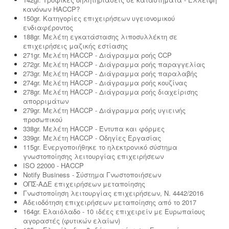
κανόνων HACCP?
150gr. Κατηγορίες επιχειρήσεων υγειονομικού
ενδιαφέροντος
188gr. Μελέτη εγκατάστασης λιποσυλλέκτη σε
επιχειρήσεις μαζικής εστίασης
271gr. Μελέτη HACCP - Διάγραμμα ροής CCP
272gr. Μελέτη HACCP - Διάγραμμα ροής παραγγελίας
273gr. Μελέτη HACCP - Διάγραμμα ροής παραλαβής
274gr. Μελέτη HACCP - Διάγραμμα ροής κουζίνας
278gr. Μελέτη HACCP - Διάγραμμα ροής διαχείρισης
απορριμάτων
279gr. Μελέτη HACCP - Διάγραμμα ροής υγιεινής
προσωπικού
338gr. Μελέτη HACCP - Έντυπα και φόρμες
339gr. Μελέτη HACCP - Οδηγίες Εργασίας
115gr. Ενεργοποιήθηκε το ηλεκτρονικό σύστημα
γνωστοποίησης λειτουργίας επιχειρήσεων
ISO 22000 - HACCP
Notify Business - Σύστημα Γνωστοποιήσεων
ΟΠΣ-ΑΔΕ επιχειρήσεων μεταποίησης
Γνωστοποίηση λειτουργίας επιχειρήσεων, Ν. 4442/2016
Αδειοδότηση επιχειρήσεων μεταποίησης από το 2017
164gr. Ελαιόλαδο - 10 ιδέες επιχειρείν με Ευρωπαίους
αγοραστές (φυτικών ελαίων)