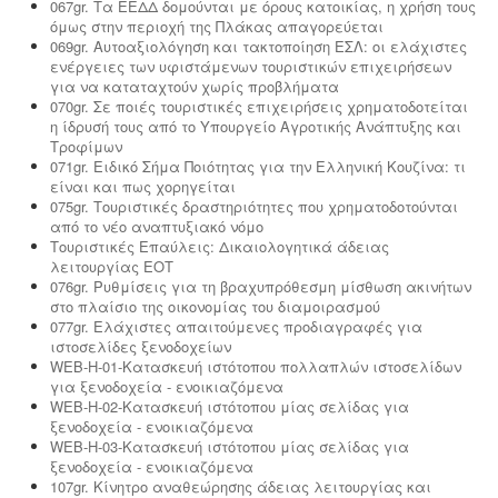
067gr. Τα ΕΕΔΔ δομούνται με όρους κατοικίας, η χρήση τους
όμως στην περιοχή της Πλάκας απαγορεύεται
069gr. Αυτοαξιολόγηση και τακτοποίηση ΕΣΛ: οι ελάχιστες
ενέργειες των υφιστάμενων τουριστικών επιχειρήσεων
για να καταταχτούν χωρίς προβλήματα
070gr. Σε ποιές τουριστικές επιχειρήσεις χρηματοδοτείται
η ίδρυσή τους από το Υπουργείο Αγροτικής Ανάπτυξης και
Τροφίμων
071gr. Ειδικό Σήμα Ποιότητας για την Ελληνική Κουζίνα: τι
είναι και πως χορηγείται
075gr. Τουριστικές δραστηριότητες που χρηματοδοτούνται
από το νέο αναπτυξιακό νόμο
Τουριστικές Επαύλεις: Δικαιολογητικά άδειας
λειτουργίας ΕΟΤ
076gr. Ρυθμίσεις για τη βραχυπρόθεσμη μίσθωση ακινήτων
στο πλαίσιο της οικονομίας του διαμοιρασμού
077gr. Ελάχιστες απαιτούμενες προδιαγραφές για
ιστοσελίδες ξενοδοχείων
WEB-H-01-Κατασκευή ιστότοπου πολλαπλών ιστοσελίδων
για ξενοδοχεία - ενοικιαζόμενα
WEB-H-02-Κατασκευή ιστότοπου μίας σελίδας για
ξενοδοχεία - ενοικιαζόμενα
WEB-H-03-Κατασκευή ιστότοπου μίας σελίδας για
ξενοδοχεία - ενοικιαζόμενα
107gr. Κίνητρο αναθεώρησης άδειας λειτουργίας και