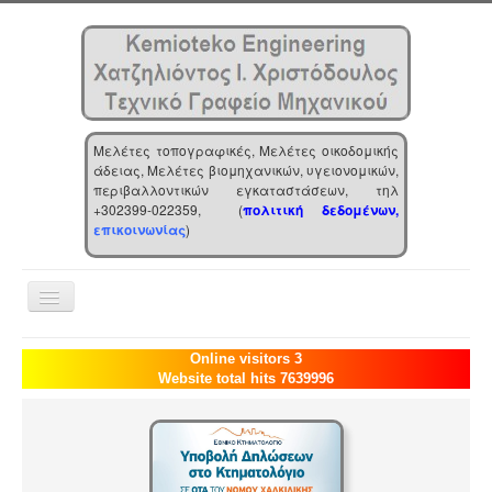
Μελέτες τοπογραφικές, Μελέτες οικοδομικής
άδειας, Μελέτες βιομηχανικών, υγειονομικών,
περιβαλλοντικών εγκαταστάσεων, τηλ
+302399-022359, (
πολιτική δεδομένων,
επικοινωνίας
)
Toggle
Navigation
Αρχική
Online visitors 3
Website total hits 7639996
Επιχείρηση
Υπηρεσίες
Τα νέα μας