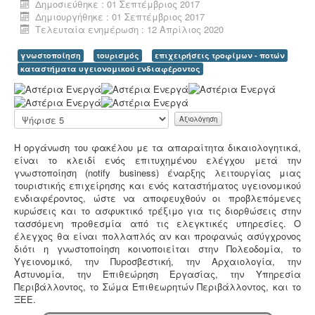
Δημοσιεύθηκε : 01 Σεπτέμβριος 2017
Δημιουργήθηκε : 01 Σεπτέμβριος 2017
Τελευταία ενημέρωση : 12 Απρίλιος 2020
γνωστοποίηση
τουρισμός
επιχειρήσεις τροφίμων - ποτών
καταστήματα υγειονομικού ενδιαφέροντος
Α
Μελέτη - άδεια διάθεσης υγρών αποβλήτων -
Για
ξ
όλες τις επιχειρήσεις του νομού Θεσσαλονίκης η ΕΥΑΘ
ι
ζητάει υγειονολογική μελέτη (πτυχιούχου μελετητή)
Παρακαλώ
ο
παραγωγής / επεξεργασίας / διάθεσης υγρών
αξιολογήστε
λ
αποβλήτων, προκειμένου να εκδώσει την άδεια
Η οργάνωση του φακέλου με τα απαραίτητα δικαιολογητικά,
ό
διάθεσης - σύνδεσης με το δίκτυο αποχέτευσης (ειδικός
είναι το κλειδί ενός επιτυχημένου ελέγχου μετά την
γ
κανονισμός αποχέτευσης ΦΕΚ 1793Β-2018).
.
γνωστοποίηση (notify business) έναρξης λειτουργίας μιας
η
τουριστικής επιχείρησης και ενός καταστήματος υγειονομικού
σ
ενδιαφέροντος, ώστε να αποφευχθούν οι προβλεπόμενες
η
κυρώσεις και το ασφυκτικό τρέξιμο για τις διορθώσεις στην
Χ
τασσόμενη προθεσμία από τις ελεγκτικές υπηρεσίες. Ο
ρ
έλεγχος θα είναι πολλαπλός αν και προφανώς ασύγχρονος
ή
διότι η γνωστοποίηση κοινοποιείται στην Πολεοδομία, το
σ
Μελέτη πισίνας / κολυμβητικής
Υγειονομικό, την Πυροσβεστική, την Αρχαιολογία, την
τ
δεξαμενής -
Οι πισίνες είναι χημικές εγκαταστάσεις
Αστυνομία, την Επιθεώρηση Εργασίας, την Υπηρεσία
η
επεξεργασίας νερού σύμφωνα με το προεδρικό
Περιβάλλοντος, το Σώμα Επιθεωρητών Περιβάλλοντος, και το
:
διάταγμα ΠΔ 274/97. Για την λειτουργία της πισίνας
ΞΕΕ.
απαιτείται υγειονολογική - χημικοτεχνική μελέτη και