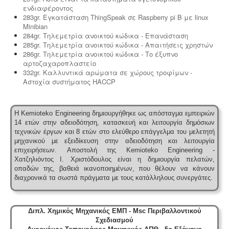
ενδιαφέροντος
283gr. Εγκατάσταση ThingSpeak σε Raspberry pi B με linux
Minibian
284gr. Τηλεμετρία ανοικτού κώδικα - Επανάσταση
285gr. Τηλεμετρία ανοικτού κώδικα - Απαιτήσεις χρηστών
286gr. Τηλεμετρία ανοικτού κώδικα - Το έξυπνο
αρτοζαχαροπλαστείο
332gr. Καλλυντικά αρώματα σε χώρους τροφίμων -
Αστοχία συστήματος HACCP
Η Kemioteko Engineering δημιουργήθηκε ως απόσταγμα εμπειριών
14 ετών στην αδειοδότηση, κατασκευή και λειτουργία δημόσιων
τεχνικών έργων και 8 ετών στο ελεύθερο επάγγελμα του μελετητή
μηχανικού με εξειδίκευση στην αδειοδότηση και λειτουργία
επιχειρήσεων.
Αποστολή της Kemioteko Engineering -
Χατζηλιόντος Ι. Χριστόδουλος είναι η δημιουργία πελατών,
οπαδών της, βαθειά ικανοποιημένων, που θέλουν να κάνουν
διαχρονικά τα σωστά πράγματα με τους κατάλληλους συνεργάτες.
Διπλ. Χημικός Μηχανικός ΕΜΠ - Msc Περιβαλλοντικού
Σχεδιασμού