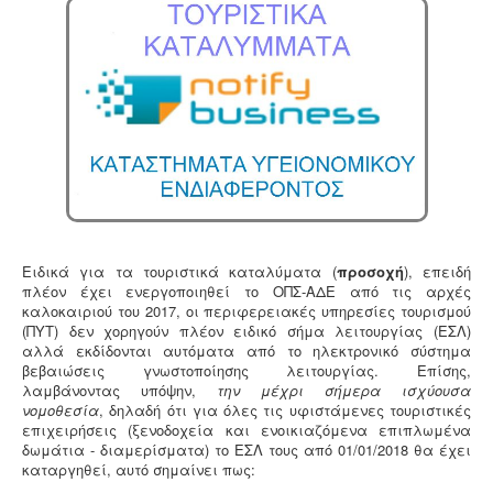
5
κανονισμός λειτουργίας - ασφαλείας. Η άδεια
λειτουργίας εκδίδεται με διαδικασίες γνωστοποίησης.
/
5
Νομιμοποίηση γεώτρησης -
Όλες οι μεταβιβάσεις
ακινήτων, στα οποία υπάρχει γεώτρηση, εκτελούνται
κατόπιν νομιμοποίησης της γεώτρησης. Για να
προχωρήσει η συμβολαιογραφική πράξη θα πρέπει να
έχει εκδοθεί κωδικός ΕΜΣΥ ενεργού ή ανενεργού
σημείου υδροληψίας
Ειδικά για τα τουριστικά καταλύματα (
προσοχή
), επειδή
πλέον έχει ενεργοποιηθεί το ΟΠΣ-ΑΔΕ από τις αρχές
καλοκαιριού του 2017, οι περιφερειακές υπηρεσίες τουρισμού
(ΠΥΤ) δεν χορηγούν πλέον ειδικό σήμα λειτουργίας (ΕΣΛ)
αλλά εκδίδονται αυτόματα από το ηλεκτρονικό σύστημα
βεβαιώσεις γνωστοποίησης λειτουργίας. Επίσης,
Συλλογή - μεταφορά και επεξεργασία ζωικών
λαμβάνοντας υπόψην,
την μέχρι σήμερα ισχύουσα
υποπροϊόντων -
Η διαχείριση ζωικών υποπροϊόντων
νομοθεσία
, δηλαδή ότι για όλες τις υφιστάμενες τουριστικές
διέπεται από τον Κανονισμό (ΕΚ) αριθ. 1069/2009 και
επιχειρήσεις (ξενοδοχεία και ενοικιαζόμενα επιπλωμένα
αρμόδιες είναι οι κτηνιατρικές υπηρεσίες. Τα
δωμάτια - διαμερίσματα) το ΕΣΛ τους από 01/01/2018 θα έχει
αδρανοποιημένα ζωικά υποπροϊόντα θεωρούνται μη
καταργηθεί, αυτό σημαίνει πως:
επικίνδυνα απόβλητα και περιλαμβάνονται στον