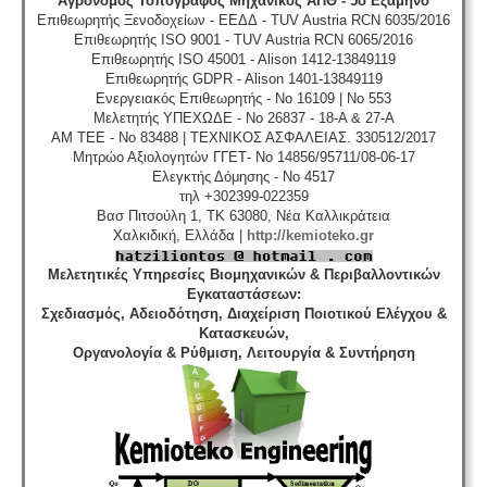
Αγρονόμος Τοπογράφος Μηχανικός ΑΠΘ - 5ο Εξάμηνο
Επιθεωρητής Ξενοδοχείων - ΕΕΔΔ - TUV Austria RCN 6035/2016
Επιθεωρητής ISO 9001 - TUV Austria RCN 6065/2016
Επιθεωρητής ISO 45001 - Alison 1412-13849119
Επιθεωρητής GDPR - Alison 1401-13849119
Ενεργειακός Επιθεωρητής - No 16109 | No 553
Μελετητής ΥΠΕΧΩΔΕ - No 26837 - 18-A & 27-A
ΑΜ ΤΕΕ - No 83488 | ΤΕΧΝΙΚΟΣ ΑΣΦΑΛΕΙΑΣ. 330512/2017
Μητρώο Αξιολογητών ΓΓΕΤ- No 14856/95711/08-06-17
Ελεγκτής Δόμησης - No 4517
τηλ +302399-022359
Βασ Πιτσούλη 1, TK 63080, Νέα Καλλικράτεια
Χαλκιδική, Ελλάδα |
http://kemioteko.gr
Μελετητικές Υπηρεσίες Βιομηχανικών & Περιβαλλοντικών
Εγκαταστάσεων
:
Σχεδιασμός, Αδειοδότηση, Διαχείριση Ποιοτικού Ελέγχου &
Κατασκευών,
Οργανολογία & Ρύθμιση, Λειτουργία & Συντήρηση