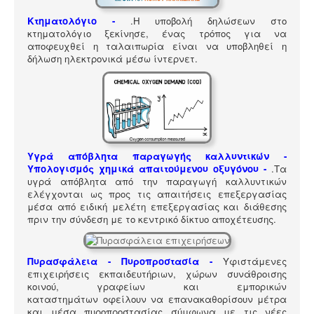
ΠΎΛΗ ΕΡΓΑΛΕΊΩΝ
Κτηματολόγιο -
.
Η υποβολή δηλώσεων στο
Αναζήτηση
κτηματολόγιο ξεκίνησε, ένας τρόπος για να
αποφευχθεί η ταλαιπωρία είναι να υποβληθεί η
δήλωση ηλεκτρονικά μέσω ίντερνετ.
Υγρά απόβλητα παραγωγής καλλυντικών -
Υπολογισμός χημικά απαιτούμενου οξυγόνου -
.
Τα
υγρά απόβλητα από την παραγωγή καλλυντικών
ελέγχονται ως προς τις απαιτήσεις επεξεργασίας
μέσα από ειδική μελέτη επεξεργασίας και διάθεσης
πριν την σύνδεση με το κεντρικό δίκτυο αποχέτευσης.
Πυρασφάλεια - Πυροπροστασία -
Υφιστάμενες
επιχειρήσεις εκπαιδευτήριων, χώρων συνάθροισης
κοινού, γραφείων και εμπορικών
καταστημάτων οφείλουν να επανακαθορίσουν μέτρα
και μέσα πυροπροστασίας σύμφωνα με τις νέες