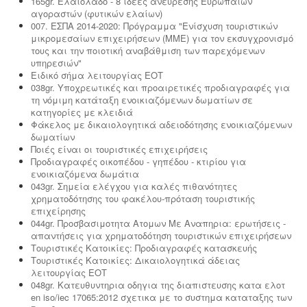
165gr. Ελαιόλαδο - 8 ιδέες ανεύρεσης Ευρωπαίων
αγοραστών (φυτικών ελαίων)
007. ΕΣΠΑ 2014-2020: Πρόγραμμα "Ενίσχυση τουριστικών
μικρομεσαίων επιχειρήσεων (ΜΜΕ) για τον εκσυγχρονισμό
τους και την ποιοτική αναβάθμιση των παρεχόμενων
υπηρεσιών"
Ειδικό σήμα λειτουργίας ΕΟΤ
038gr. Υποχρεωτικές και προαιρετικές προδιαγραφές για
τη νόμιμη κατάταξη ενοικιαζόμενων δωματίων σε
κατηγορίες με κλειδιά
Φάκελος με δικαιολογητικά αδειοδότησης ενοικιαζόμενων
δωματίων
Ποιές είναι οι τουριστικές επιχειρήσεις
Προδιαγραφές οικοπέδου - γηπέδου - κτιρίου για
ενοικιαζόμενα δωμάτια
043gr. Σημεία ελέγχου για καλές πιθανότητες
χρηματοδότησης του φακέλου-πρόταση τουριστικής
επιχείρησης
044gr. Προσβασιμοτητα Ατομων Με Αναπηρια: ερωτήσεις -
απαντήσεις για χρηματοδότηση τουριστικών επιχειρήσεων
Τουριστικές Κατοικίες: Προδιαγραφές κατασκευής
Τουριστικές Κατοικίες: Δικαιολογητικά άδειας
λειτουργίας ΕΟΤ
048gr. Κατευθυντηρια οδηγια της διαπιστευσης κατα ελοτ
en iso/iec 17065:2012 σχετικα με το συστημα καταταξης των