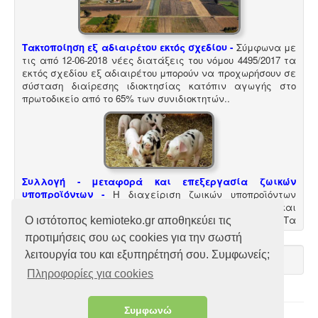
Τακτοποίηση εξ αδιαιρέτου εκτός σχεδίου -
Σύμφωνα με
τις από 12-06-2018 νέες διατάξεις του νόμου 4495/2017 τα
εκτός σχεδίου εξ αδιαιρέτου μπορούν να προχωρήσουν σε
σύσταση διαίρεσης ιδιοκτησίας κατόπιν αγωγής στο
πρωτοδικείο από το 65% των συνιδιοκτητών.
.
Συλλογή - μεταφορά και επεξεργασία ζωικών
υποπροϊόντων -
Η διαχείριση ζωικών υποπροϊόντων
διέπεται από τον Κανονισμό (ΕΚ) αριθ. 1069/2009 και
αρμόδιες είναι οι κτηνιατρικές υπηρεσίες. Τα
Ο ιστότοπος kemioteko.gr αποθηκεύει τις
αδρανοποιημένα ζωικά υποπροϊόντα θεωρούνται μη
προτιμήσεις σου ως cookies για την σωστή
επικίνδυνα απόβλητα και περιλαμβάνονται στον
λειτουργία του και εξυπηρέτησή σου. Συμφωνείς;
κατάλογο ΕΚΑ
.
Πληροφορίες για cookies
Συμφωνώ