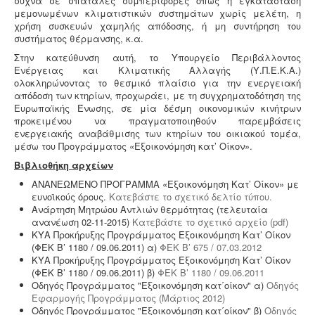
συχνά σε σπάταλες συμπεριφορές όπως η εγκατάσταση
Συλλογή και μεταφορά αποβλήτων -
Η
μεμονωμένων κλιματιστικών συστημάτων χωρίς μελέτη, η
δραστηριότητα συλλογής και μεταφοράς μη
χρήση συσκευών χαμηλής απόδοσης, ή μη συντήρηση του
επικίνδυνων αποβλήτων ασκείται μετά από την έκδοση
συστήματος θέρμανσης, κ.α.
της σχετικής άδειας. Η άδεια εκδίδεται μετά από
Στην κατεύθυνση αυτή, το Υπουργείο Περιβάλλοντος
την έγκριση της σχετικής περιβαλλοντικής μελέτης
Ενέργειας και Κλιματικής Αλλαγής (Υ.Π.Ε.Κ.Α.)
οργάνωσης του δικτύου συλλογής και μεταφοράς.
ολοκληρώνοντας το θεσμικό πλαίσιο για την ενεργειακή
απόδοση των κτηρίων, προχωράει, με τη συγχρηματοδότηση της
Ευρωπαϊκής Ένωσης, σε μία δέσμη οικονομικών κινήτρων
προκειμένου να πραγματοποιηθούν παρεμβάσεις
ενεργειακής αναβάθμισης των κτηρίων του οικιακού τομέα,
μέσω του Προγράμματος «Εξοικονόμηση κατ’ Οίκον».
Βιβλιοθήκη αρχείων
Άδεια λειτουργίας catering -
Τα catering
αδειοδοτούνται ως επαγγελματικά εργαστήρια με
ΑΝΑΝΕΩΜΕΝΟ ΠΡΟΓΡΑΜΜΑ «Εξοικονόμηση Κατ’ Οίκον» με
προαπαιτούμενη κτηνιατρική άδεια λειτουργίας η
ευνοϊκούς όρους.
Κατεβάστε το σχετικό δελτίο τύπου.
οποία συνοδεύεται από πλήρη μελέτη HACCP,
Ανάρτηση Μητρώου Αντλιών θερμότητας (τελευταία
σύμφωνα με τον ευρωπαϊκό κανονισμό 853/2004.
ανανέωση 02-11-2015)
Κατεβάστε το σχετικό αρχείο (pdf)
ΚΥΑ Προκήρυξης Προγράμματος Εξοικονόμηση Κατ’ Οίκον
(ΦΕΚ Β’ 1180 / 09.06.2011) α)
ΦΕΚ Β’ 675 / 07.03.2012
ΚΥΑ Προκήρυξης Προγράμματος Εξοικονόμηση Κατ’ Οίκον
(ΦΕΚ Β’ 1180 / 09.06.2011) β)
ΦΕΚ Β’ 1180 / 09.06.2011
Οδηγός Προγράμματος "Εξοικονόμηση κατ΄οίκον" α)
Οδηγός
Εφαρμογής Προγράμματος (Μάρτιος 2012)
Οδηγός Προγράμματος "Εξοικονόμηση κατ΄οίκον" β)
Οδηγός