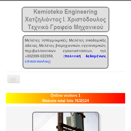
Μελέτες τοπογραφικές, Μελέτες οικοδομικής
άδειας, Μελέτες βιομηχανικών, υγειονομικών,
περιβαλλοντικών εγκαταστάσεων, τηλ
+302399-022359, (
πολιτική δεδομένων,
επικοινωνίας
)
Toggle
Navigation
Αρχική
Online visitors 1
Website total hits 7632124
Επιχείρηση
Υπηρεσίες
Τα νέα μας