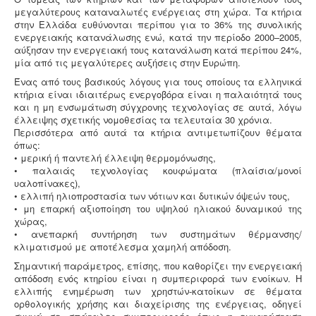
όλες τις επιχειρήσεις του νομού Θεσσαλονίκης η ΕΥΑΘ
μεγαλύτερους καταναλωτές ενέργειας στη χώρα. Τα κτήρια
ζητάει υγειονολογική μελέτη (πτυχιούχου μελετητή)
στην Ελλάδα ευθύνονται περίπου για το 36% της συνολικής
παραγωγής / επεξεργασίας / διάθεσης υγρών
ενεργειακής κατανάλωσης ενώ, κατά την περίοδο 2000–2005,
αποβλήτων, προκειμένου να εκδώσει την άδεια
αύξησαν την ενεργειακή τους κατανάλωση κατά περίπου 24%,
διάθεσης - σύνδεσης με το δίκτυο αποχέτευσης (ειδικός
μία από τις μεγαλύτερες αυξήσεις στην Ευρώπη.
κανονισμός αποχέτευσης ΦΕΚ 1793Β-2018).
.
Ένας από τους βασικούς λόγους για τους οποίους τα ελληνικά
κτήρια είναι ιδιαιτέρως ενεργοβόρα είναι η παλαιότητά τους
και η μη ενσωμάτωση σύγχρονης τεχνολογίας σε αυτά, λόγω
έλλειψης σχετικής νομοθεσίας τα τελευταία 30 χρόνια.
Περισσότερα από αυτά τα κτήρια αντιμετωπίζουν θέματα
όπως:
Μελέτη προστασίας δεδομένων πελατών (GDPR)
• μερική ή παντελή έλλειψη θερμομόνωσης,
-
Στις 25-05-2018 τίθεται σε εφαρμογή ο
νέος
• παλαιάς τεχνολογίας κουφώματα (πλαίσια/μονοί
ευρωπαϊκός κανονισμός προστασίας δεδομένων
υαλοπίνακες),
(GDPR), σύμφωνα με τον οποίο όλες οι επιχειρήσεις με
• ελλιπή ηλιοπροστασία των νότιων και δυτικών όψεών τους,
Ευρωπαίους πελάτες (περιλαμβανομένων και των
• μη επαρκή αξιοποίηση του υψηλού ηλιακού δυναμικού της
Ελλήνων) θα πρέπει να μπορούν να αποδείξουν, με την
χώρας,
αναλογούσα μελέτη προστασίας δεδομένων, ότι
• ανεπαρκή συντήρηση των συστημάτων θέρμανσης/
συμμορφώνονται με τις νέες απαιτήσεις
κλιματισμού με αποτέλεσμα χαμηλή απόδοση.
Σημαντική παράμετρος, επίσης, που καθορίζει την ενεργειακή
απόδοση ενός κτηρίου είναι η συμπεριφορά των ενοίκων. Η
ελλιπής ενημέρωση των χρηστών-κατοίκων σε θέματα
ορθολογικής χρήσης και διαχείρισης της ενέργειας, οδηγεί