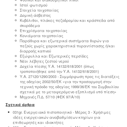
Ιστοί φωτισμού
Στοιχεία τοιχοποιίας
Δομική άσβεστος
Κυβόλιθοι, πλάκες πεζοδρομίου και κράσπεδα από
σκυρόδεμα
Επιχρίσματα τοιχοποιίας
Κονιάματα τοιχοποιίας
Παράθυρα και εξωτερικά συστήματα θυρών για
πεζούς χωρίς χαρακτηριστικά πυραντίστασης ή/και
διαρροής καπνού
Εξώφυλλα και Εξωτερικές περσίδες
Νέοι λέβητες ζεστού νερού
Δοχεία πίεσης Υ.Α. 14132/618/2001 (όπως
τροποποιήθηκε από την Υ.Α. 14132/618/2001)
Υ.Α. 27120/1290/2003 - Συμμόρφωση προς τις διατάξεις
της οδηγίας 2002/50/ΕΚ «για την προσαρμογή στην
τεχνική πρόοδο της οδηγίας 1999/36/ΕΚ του Συμβουλίου
σχετικά με το μεταφερόμενο εξοπλισμό υπό πίεση»
Μηχανές Π.Δ. 57/10 (ΦΕΚ 97/Α/10)
Σχετικά άρθρα
031gr. Ενεργειακό πιστοποιητικό - Μέρος 3 - Χρήσιμες
ιδέες ενεργειακών αναβαθμίσεων κτηρίων για
επιθεωρητές και ιδιοκτήτες