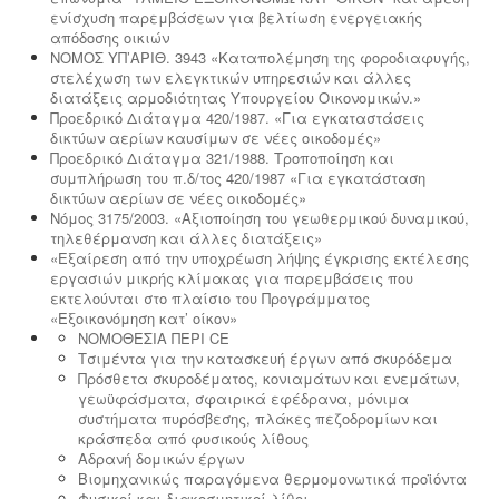
ενίσχυση παρεμβάσεων για βελτίωση ενεργειακής
απόδοσης οικιών
NOMOΣ ΥΠ’ΑΡΙΘ. 3943 «Καταπολέμηση της φοροδιαφυγής,
στελέχωση των ελεγκτικών υπηρεσιών και άλλες
διατάξεις αρμοδιότητας Υπουργείου Οικονομικών.»
Προεδρικό Διάταγμα 420/1987. «Για εγκαταστάσεις
δικτύων αερίων καυσίμων σε νέες οικοδομές»
Προεδρικό Διάταγμα 321/1988. Τροποποίηση και
συμπλήρωση του π.δ/τος 420/1987 «Για εγκατάσταση
δικτύων αερίων σε νέες οικοδομές»
Νόμος 3175/2003. «Αξιοποίηση του γεωθερμικού δυναμικού,
τηλεθέρμανση και άλλες διατάξεις»
«Εξαίρεση από την υποχρέωση λήψης έγκρισης εκτέλεσης
εργασιών μικρής κλίμακας για παρεμβάσεις που
εκτελούνται στο πλαίσιο του Προγράμματος
«Εξοικονόμηση κατ’ οίκον»
ΝΟΜΟΘΕΣΙΑ ΠΕΡΙ CE
Τσιμέντα για την κατασκευή έργων από σκυρόδεμα
Πρόσθετα σκυροδέματος, κονιαμάτων και ενεμάτων,
γεωϋφάσματα, σφαιρικά εφέδρανα, μόνιμα
συστήματα πυρόσβεσης, πλάκες πεζοδρομίων και
κράσπεδα από φυσικούς λίθους
Αδρανή δομικών έργων
Βιομηχανικώς παραγόμενα θερμομονωτικά προϊόντα
Φυσικοί και διακοσμητικοί λίθοι