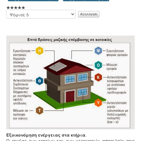
ISO
. Αυτό είτε απαιτείται για δουλειές με το δημόσιο
(δημοπρασίες) ή από τη νομοθεσία (τρόφιμα-ποτά) ή
Παρακαλώ
αποτελεί κανόνα της αγοράς (εξαγωγές). Κλειδί στην
αξιολογήστε
διαδικασία είναι η μελέτη διαχείρισης ποιότητας.
Μελέτη περιβαλλοντικών επιπτώσεων -
Τα
περισσότερα είδη επιχειρήσεων προκειμένου να
εγκατασταθούν ή συνεχίσουν να λειτουργούν
χρειάζονται περιβαλλοντική άδεια σε ισχύ. Η άδεια
εκδίδεται μετά από την έγκριση της σχετικής μελέτης
περιβαλλοντικών επιπτώσεων.
Εξοικονόμηση ενέργειας στα κτήρια
.
Μελέτη - άδεια διάθεσης υγρών αποβλήτων -
Για
Ο τομέας των κτηρίων και των μεταφορών αποτελούν τους