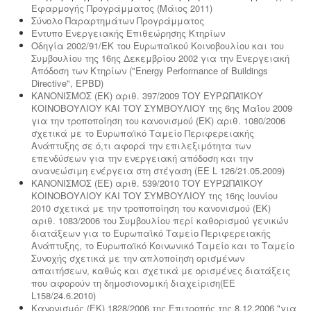
Εφαρμογής Προγράμματος (Μάιος 2011)
Σύνολο Παραρτημάτων Προγράμματος
Έντυπο Ενεργειακής Επιθεώρησης Κτηρίων
Ερωτηματολόγιο ΕΟΦ για καλλυντικά -
.
Ο
Οδηγία 2002/91/ΕΚ του Ευρωπαϊκού Κοινοβουλίου και του
σχεδιασμός και η λειτουργία ενός εργαστηρίου ή
Συμβουλίου της 16ης Δεκεμβρίου 2002 για την Ενεργειακή
βιομηχανίας καλλυντικών υπάγεται στο πρότυπο GMP
Απόδοση των Κτηρίων ("Energy Performance of Buildings
Καλής Παρασκευαστικής Πρακτικής και ρυθμίζεται από
Directive", EPBD)
τον Ευρωπαϊκό Κανονισμό 1223/2009.
ΚΑΝΟΝΙΣΜΟΣ (ΕΚ) αριθ. 397/2009 ΤΟΥ ΕΥΡΩΠΑΪΚΟΥ
ΚΟΙΝΟΒΟΥΛΙΟΥ ΚΑΙ ΤΟΥ ΣΥΜΒΟΥΛΙΟΥ της 6ης Μαΐου 2009
για την τροποποίηση του κανονισμού (ΕΚ) αριθ. 1080/2006
σχετικά με το Ευρωπαϊκό Ταμείο Περιφερειακής
Ανάπτυξης σε ό,τι αφορά την επιλεξιμότητα των
επενδύσεων για την ενεργειακή απόδοση και την
ανανεώσιμη ενέργεια στη στέγαση (EE L 126/21.05.2009)
ΚΑΝΟΝΙΣΜΟΣ (ΕΕ) αριθ. 539/2010 ΤΟΥ ΕΥΡΩΠΑΪΚΟΥ
ΚΟΙΝΟΒΟΥΛΙΟΥ ΚΑΙ ΤΟΥ ΣΥΜΒΟΥΛΙΟΥ της 16ης Ιουνίου
2010 σχετικά με την τροποποίηση του κανονισμού (ΕΚ)
αριθ. 1083/2006 του Συμβουλίου περί καθορισμού γενικών
διατάξεων για το Ευρωπαϊκό Ταμείο Περιφερειακής
Ανάπτυξης, το Ευρωπαϊκό Κοινωνικό Ταμείο και το Ταμείο
Συνοχής σχετικά με την απλοποίηση ορισμένων
απαιτήσεων, καθώς και σχετικά με ορισμένες διατάξεις
που αφορούν τη δημοσιονομική διαχείριση(ΕΕ
L158/24.6.2010)
Κανονισμός (ΕΚ) 1828/2006 της Επιτροπής της 8.12.2006 "για