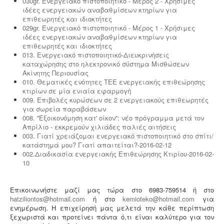
030gr. Ενεργειακό πιστοποιητικό - Μέρος 2 - Χρήσιμες
ιδέες ενεργειακών αναβαθμίσεων κτηρίων για
επιθεωρητές και ιδιοκτήτες
029gr. Ενεργειακό πιστοποιητικό - Μέρος 1 - Χρήσιμες
ιδέες ενεργειακών αναβαθμίσεων κτηρίων για
επιθεωρητές και ιδιοκτήτες
013. Ενεργειακό πιστοποιητικό-Διευκρινήσεις
καταχώρησης στο ηλεκτρονικό σύστημα Μισθώσεων
Ακίνητης Περιουσίας
010. Θεματικές ενότητες ΤΕΕ ενεργειακής επιθεώρησης
κτιρίων σε μία ενιαία εφαρμογή
009. Eπιβολές κυρώσεων σε 2 ενεργειακούς επιθεωρητές
για σωρεία παραβάσεων
008. ''Εξοικονόμηση κατ' οίκον'': νέο πρόγραμμα μετά τον
Απρίλιο - εκκρεμούν χιλιάδες παλιές αιτήσεις
003. Γιατί χρειάζομαι ενεργειακό πιστοποιητικό στο σπίτι/
κατάστημά μου? Γιατί απαιτείται?-2016-02-12
002.Διαδικασία ενεργειακής Επιθεώρησης Κτιρίου-2016-02-
10
Επικοινωνήστε μαζί μας τώρα στο 6983-759514 ή στο
hatziliontos@hotmail.com
ή στο
kemioteko@hotmail.com
για
ενημέρωση. Η επιχείρησή μας μελετά την κάθε περίπτωση
ξεχωριστά και προτείνει πάντα ό,τι είναι καλύτερο για τον