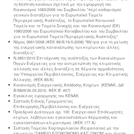
τη θέσπιση κανόνων σχετικά με την εφαρμογή του
Κανονισμού 1083/2006 του Συμβουλίου "περί καθορισμού
γενικών διατάξεων για το Ευρωπαϊκό Ταμείο
Περιφερειακής Ανάπτυξης, το Ευρωπαϊκό Κοινωνικό
Ταμείο και το Ταμείο Συνοχής και του Κανονισμού (ΕΚ)
1080/2006 του Ευρωπαϊκού Κοινοβουλίου και του Συμβουλίου
για το Ευρωπαϊκό Ταμείο Περιφερειακής Ανάπτυξης".
Νόμος 3661/2008 (ΦΕΚ 89/Α/19-5-2008) "Μέτρα για τη μείωση
της ενεργειακής κατανάλωσης των κτιρίων και άλλες
διατάξεις".
Ν.3851/2010 Επιτάχυνση της ανάπτυξης των Ανανεώσιμων
Πηγών Ενέργειας για την αντιμετώπιση της κλιματικής
αλλαγής και άλλες διατάξεις σε θέματα αρμοδιότητας
του Υπουργείου Περιβάλλοντος, Ενέργειας και Κλιματικής
Αλλαγής. (ΦΕΚ 85/Α)
Κανονισμός Ενεργειακής Απόδοσης Κτηρίων (KENAK, Δ6/
Β/5825/30.03.2010, ΦΕΚ Β’ 407)
Εγκύκλιος εφαρμογής του ΚΕΝΑΚ
Σύσταση Ειδικής Γραμματείας
Επιθεώρησης,Περιβάλλοντος και Ενέργειας
Προεδρικό Διάταγμα αρ. 100 Ενεργειακοί Επιθεωρητές
κτιρίων, λεβήτων και εγκαταστάσεων θέρμανσης και
εγκαταστάσεων κλιματισμού. (ΦΕΚ 177 A)
Σύσταση Ταμείου Χαρτοφυλακίου (Κεφαλαίου) με την
επωνυμία "ΤΑΜΕΙΟ ΕΞΟΙΚΟΝΟΜΩ ΚΑΤ’ ΟΙΚΟΝ" και άμεση