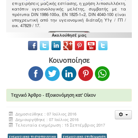
επιχειρήσεις μαζικής εστίασης, η χρήση λιποσυλλέκτη,
κατόπιν υγειονολογικής μελέτης, συμβατής με τα
πρότυπα DIN 1986-100α, EN 1825-1+2, DIN 4040-100 είναι
υποχρεωτική από την υγειονομική διάταξη Υ1γ / ΓΠ /
οικ. 47829 / 17
.
Ακολούθησέ μας
Κοινοποίησε
Κανονισμός λειτουργίας τουριστικού
καταλύματος
-
Τα τουριστικά καταλύματα
(ξενοδοχεία, ενοικιαζόμενα, κάμπινγκ) μοριοδοτούνται
κατά την πιστοποίηση κατάταξης σε κατηγορία
άστρων ή κλειδιών για τον κανονισμό λειτουργίας που
διακανονίζει θέματα πολιτικής παραπόνων, υποδοχής,
περιβάλλοντος και καθαριότητας.
Τεχνικό Άρθρο - Εξοικονόµηση κατ’ Οίκον
Δημοσιεύθηκε : 07 Ιούλιος 2016
Δημιουργήθηκε : 07 Ιούλιος 2016
Τελευταία ενημέρωση : 15 Σεπτέμβριος 2017
Σύστημα διαχείρισης ποιότητας ISO
-
Πολλές
επιχειρήσεις προκειμένου να είναι ελκυστικές στο
ενεργειακο πιστοποιητικο
ενεργειακη επιθεωρηση
πελατειακό κοινό χρειάζεται να πιστοποιηθούν κατά