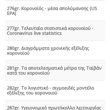
και μέσα πυροπροστασίας σύμφωνα με τις νέες
διατάξεις (ΠΥΔ 16/15, 3/15, 17/16 & /17).
276gr. Κορονοϊός - μέσα απολύμανσης (US
EPA)
277gr. Τελευταία στατιστικά κορονοϊού -
Coronavirus live statistics
Κανονισμός λειτουργίας τουριστικού
καταλύματος
-
Τα τουριστικά καταλύματα
(ξενοδοχεία, ενοικιαζόμενα, κάμπινγκ) μοριοδοτούνται
κατά την πιστοποίηση κατάταξης σε κατηγορία
280gr. Διαγράμματα χρονικής εξέλιξης
άστρων ή κλειδιών για τον κανονισμό λειτουργίας που
κορονοϊού
διακανονίζει θέματα πολιτικής παραπόνων, υποδοχής,
περιβάλλοντος και καθαριότητας.
281gr. Τα αποτελεσματικά μέτρα της Ταϊβάν
κατά του κορονοϊού
282gr. Το λογιστικό - σιγμοειδές μοντέλο
εξέλιξης του κορονοιού
287gr. Υγειονομικό πρωτόκολλο λειτουργίας
Ερωτηματολόγιο ΕΟΦ για καλλυντικά -
.
Ο