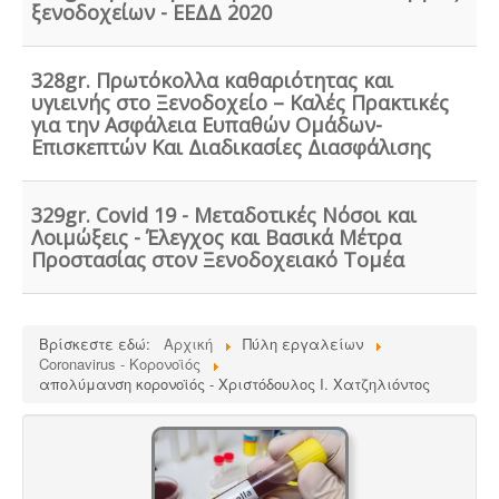
ξενοδοχείων - ΕΕΔΔ 2020
σχεδιασμός και η λειτουργία ενός εργαστηρίου ή
βιομηχανίας καλλυντικών υπάγεται στο πρότυπο GMP
Καλής Παρασκευαστικής Πρακτικής και ρυθμίζεται από
τον Ευρωπαϊκό Κανονισμό 1223/2009.
328gr. Πρωτόκολλα καθαριότητας και
υγιεινής στο Ξενοδοχείο – Καλές Πρακτικές
για την Ασφάλεια Ευπαθών Ομάδων-
Επισκεπτών Και Διαδικασίες Διασφάλισης
329gr. Covid 19 - Μεταδοτικές Νόσοι και
Ηλεκτροδότηση αρδευτικών γεωτρήσεων -
Για την
Λοιμώξεις - Έλεγχος και Βασικά Μέτρα
ηλεκτροδότηση αγροτικών γεωτρήσεων ή
Προστασίας στον Ξενοδοχειακό Τομέα
εγκαταστάσεων και την εφαρμογή χαμηλού αγροτικού
τιμολογίου είναι υποχρεωτική η έκδοση άδειας χρήσης
νερού και του Δελτίου Γεωργοτεχνικών και
Γεωργοοικονομικών Στοιχείων.
.
Βρίσκεστε εδώ:
Αρχική
Πύλη εργαλείων
Coronavirus - Κορονοϊός
απολύμανση κορονοϊός - Χριστόδουλος Ι. Χατζηλιόντος
Μελέτη - άδεια διάθεσης υγρών αποβλήτων -
Για