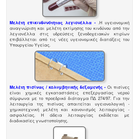
όλες τις επιχειρήσεις του νομού Θεσσαλονίκης η ΕΥΑΘ
ζητάει υγειονολογική μελέτη (πτυχιούχου μελετητή)
παραγωγής / επεξεργασίας / διάθεσης υγρών
αποβλήτων, προκειμένου να εκδώσει την άδεια
Μελέτη επικινδυνότητας λεγιονέλλα -
.
Η υγειονομική
διάθεσης - σύνδεσης με το δίκτυο αποχέτευσης (ειδικός
αναγνώριση και μελέτη εκτίμησης του κινδύνου από την
κανονισμός αποχέτευσης ΦΕΚ 1793Β-2018).
.
λεγιονέλλα στις υδρεύσεις ξενοδοχειακών κτιρίων
επιβάλλεται από τις νέες υγειονομικές διατάξεις του
Υπουργείου Υγείας.
Ανελκυστήρες προσώπων -
.
Η λειτουργία παλιών
ανελκυστήρων χωρίς στοιχεία νομιμότητας
επιτρέπεται μετά από σύνταξη μελέτης - σχεδιων
Μελέτη πισίνας / κολυμβητικής δεξαμενής -
Οι πισίνες
ανελκυστήρα, συντήρησης, πιστοποίησης και έκδοσης
είναι χημικές εγκαταστάσεις επεξεργασίας νερού
βεβαίωσης καταχώρησης στην αρμόδια υπηρεσία.
σύμφωνα με το προεδρικό διάταγμα ΠΔ 274/97. Για την
λειτουργία της πισίνας απαιτείται υγειονολογική -
χημικοτεχνική μελέτη και κανονισμός λειτουργίας -
ασφαλείας. Η άδεια λειτουργίας εκδίδεται με
διαδικασίες γνωστοποίησης.
Κτηματολόγιο -
.
Η υποβολή δηλώσεων στο
κτηματολόγιο ξεκίνησε, ένας τρόπος για να