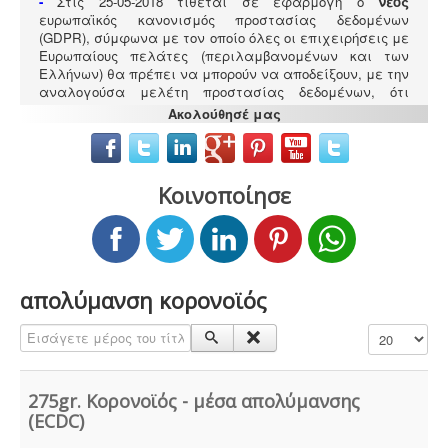
-
Στις 25-05-2018 τίθεται σε εφαρμογή ο
νέος
ευρωπαϊκός κανονισμός προστασίας δεδομένων
(GDPR), σύμφωνα με τον οποίο όλες οι επιχειρήσεις με
Ευρωπαίους πελάτες (περιλαμβανομένων και των
Ελλήνων) θα πρέπει να μπορούν να αποδείξουν, με την
αναλογούσα μελέτη προστασίας δεδομένων, ότι
συμμορφώνονται με τις νέες απαιτήσεις
Ακολούθησέ μας
Κοινοποίησε
Άδεια λειτουργίας catering -
Τα catering
αδειοδοτούνται ως επαγγελματικά εργαστήρια με
προαπαιτούμενη κτηνιατρική άδεια λειτουργίας η
απολύμανση κορονοϊός
οποία συνοδεύεται από πλήρη μελέτη HACCP,
σύμφωνα με τον ευρωπαϊκό κανονισμό 853/2004.
Εισάγετε μέρος του τίτλου.
Εμφάνιση #
Πυρασφάλεια - Πυροπροστασία -
Υφιστάμενες
επιχειρήσεις εκπαιδευτήριων, χώρων συνάθροισης
275gr. Κορονοϊός - μέσα απολύμανσης
κοινού, γραφείων και εμπορικών
(ECDC)
καταστημάτων οφείλουν να επανακαθορίσουν μέτρα