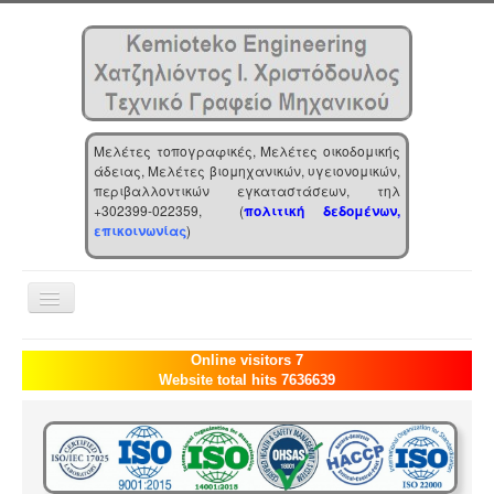
Μελέτες τοπογραφικές, Μελέτες οικοδομικής
άδειας, Μελέτες βιομηχανικών, υγειονομικών,
περιβαλλοντικών εγκαταστάσεων, τηλ
+302399-022359, (
πολιτική δεδομένων,
επικοινωνίας
)
Toggle
Navigation
Αρχική
Online visitors 7
Website total hits 7636639
Επιχείρηση
Υπηρεσίες
Τα νέα μας