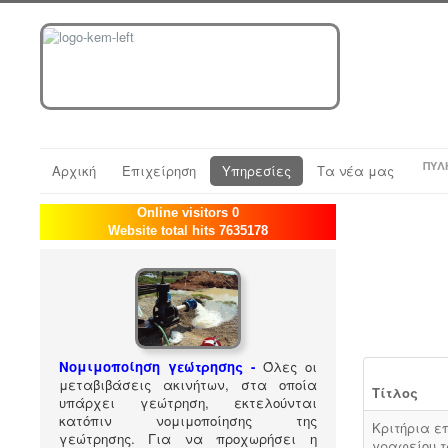
ΠΎΛ
Αρχική
Επιχείρηση
Υπηρεσίες
Τα νέα μας
Online visitors 0
Website total hits 7635178
Νομιμοποίηση γεώτρησης -
Όλες οι
μεταβιβάσεις ακινήτων, στα οποία
Τίτλος
υπάρχει γεώτρηση, εκτελούνται
κατόπιν νομιμοποίησης της
Κριτήρια ε
γεώτρησης. Για να προχωρήσει η
γραφείου τ