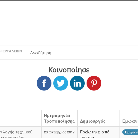
Η ΕΡΓΑΛΕΊΩΝ
Αναζήτηση
Κοινοποίησε
Ημερομηνία
Τροποποίησης
Δημιουργός
Εμφανί
πιλογής τεχνικού
Γράφτηκε από
23 Οκτώβριος 2017
Εμφανί
ακτοποίησης
τον/την