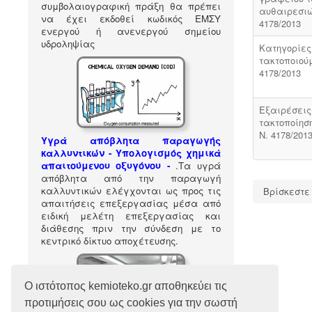
συμβολαιογραφική πράξη θα πρέπει
αυθαιρεσιώ
να έχει εκδοθεί κωδικός ΕΜΣΥ
4178/2013
ενεργού ή ανενεργού σημείου
υδροληψίας
Κατηγορίες
τακτοποιούμ
4178/2013
Εξαιρέσεις
τακτοποίησ
Ν. 4178/201
Υγρά απόβλητα παραγωγής
καλλυντικών - Υπολογισμός χημικά
απαιτούμενου οξυγόνου -
.
Τα υγρά
απόβλητα από την παραγωγή
καλλυντικών ελέγχονται ως προς τις
Βρίσκεστε
απαιτήσεις επεξεργασίας μέσα από
ειδική μελέτη επεξεργασίας και
διάθεσης πριν την σύνδεση με το
κεντρικό δίκτυο αποχέτευσης.
Ο ιστότοπος kemioteko.gr αποθηκεύει τις
προτιμήσεις σου ως cookies για την σωστή
Ακολούθησέ μας