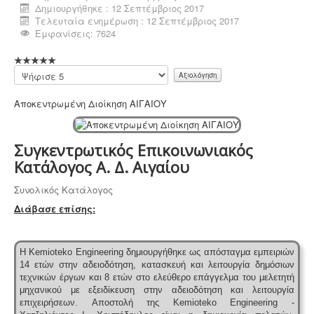
Δημιουργήθηκε : 12 Σεπτέμβριος 2017
Τελευταία ενημέρωση : 12 Σεπτέμβριος 2017
Εμφανίσεις: 7624
Μελέτη περιβαλλοντικών επιπτώσεων -
Τα
περισσότερα είδη επιχειρήσεων προκειμένου να
Παρακαλώ
εγκατασταθούν ή συνεχίσουν να λειτουργούν
αξιολογήστε
χρειάζονται περιβαλλοντική άδεια σε ισχύ. Η άδεια
Αποκεντρωμένη Διοίκηση ΑΙΓΑΙΟΥ
εκδίδεται μετά από την έγκριση της σχετικής μελέτης
περιβαλλοντικών επιπτώσεων.
Συγκεντρωτικός Επικοινωνιακός
Κατάλογος Α. Δ. Αιγαίου
Συνολικός Κατάλογος
Διάβασε επίσης:
Ανελκυστήρες προσώπων -
.
Η λειτουργία παλιών
ανελκυστήρων χωρίς στοιχεία νομιμότητας
επιτρέπεται μετά από σύνταξη μελέτης - σχεδιων
Η Kemioteko Engineering δημιουργήθηκε ως απόσταγμα εμπειριών
ανελκυστήρα, συντήρησης, πιστοποίησης και έκδοσης
14 ετών στην αδειοδότηση, κατασκευή και λειτουργία δημόσιων
βεβαίωσης καταχώρησης στην αρμόδια υπηρεσία.
τεχνικών έργων και 8 ετών στο ελεύθερο επάγγελμα του μελετητή
μηχανικού με εξειδίκευση στην αδειοδότηση και λειτουργία
επιχειρήσεων.
Αποστολή της Kemioteko Engineering -