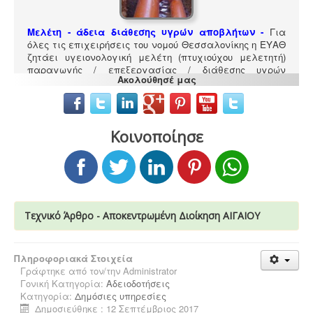
Μελέτη - άδεια διάθεσης υγρών αποβλήτων -
Για
όλες τις επιχειρήσεις του νομού Θεσσαλονίκης η ΕΥΑΘ
ζητάει υγειονολογική μελέτη (πτυχιούχου μελετητή)
παραγωγής / επεξεργασίας / διάθεσης υγρών
Ακολούθησέ μας
αποβλήτων, προκειμένου να εκδώσει την άδεια
διάθεσης - σύνδεσης με το δίκτυο αποχέτευσης (ειδικός
κανονισμός αποχέτευσης ΦΕΚ 1793Β-2018).
.
Κοινοποίησε
Μελέτη και εγκατάσταση λιποσυλλέκτη -
Για τις
Τεχνικό Άρθρο - Αποκεντρωμένη Διοίκηση ΑΙΓΑΙΟΥ
επιχειρήσεις μαζικής εστίασης, η χρήση λιποσυλλέκτη,
κατόπιν υγειονολογικής μελέτης, συμβατής με τα
πρότυπα DIN 1986-100α, EN 1825-1+2, DIN 4040-100 είναι
υποχρεωτική από την υγειονομική διάταξη Υ1γ / ΓΠ /
Πληροφοριακά Στοιχεία
οικ. 47829 / 17
.
Γράφτηκε από τον/την
Administrator
Γονική Κατηγορία:
Αδειοδοτήσεις
Κατηγορία:
Δημόσιες υπηρεσίες
Δημοσιεύθηκε : 12 Σεπτέμβριος 2017