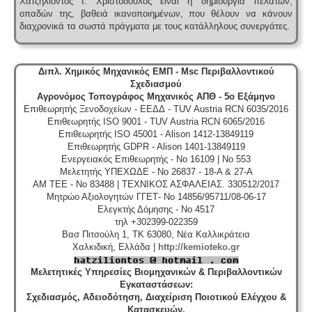
Χατζηλιόντος Ι. Χριστόδουλος είναι η δημιουργία πελατών,
οπαδών της, βαθειά ικανοποιημένων, που θέλουν να κάνουν
διαχρονικά τα σωστά πράγματα με τους κατάλληλους συνεργάτες.
Τακτοποίηση εξ αδιαιρέτου εκτός σχεδίου -
Σύμφωνα
με τις από 12-06-2018 νέες διατάξεις του νόμου
Διπλ. Χημικός Μηχανικός ΕΜΠ - Msc Περιβαλλοντικού
4495/2017 τα εκτός σχεδίου εξ αδιαιρέτου μπορούν να
Σχεδιασμού
προχωρήσουν σε σύσταση διαίρεσης ιδιοκτησίας
Αγρονόμος Τοπογράφος Μηχανικός ΑΠΘ - 5ο Εξάμηνο
κατόπιν αγωγής στο πρωτοδικείο από το 65% των
Επιθεωρητής Ξενοδοχείων - ΕΕΔΔ - TUV Austria RCN 6035/2016
συνιδιοκτητών.
.
Επιθεωρητής ISO 9001 - TUV Austria RCN 6065/2016
Επιθεωρητής ISO 45001 - Alison 1412-13849119
Επιθεωρητής GDPR - Alison 1401-13849119
Ενεργειακός Επιθεωρητής - No 16109 | No 553
Μελετητής ΥΠΕΧΩΔΕ - No 26837 - 18-A & 27-A
ΑΜ ΤΕΕ - No 83488 | ΤΕΧΝΙΚΟΣ ΑΣΦΑΛΕΙΑΣ. 330512/2017
Μητρώο Αξιολογητών ΓΓΕΤ- No 14856/95711/08-06-17
Συλλογή και μεταφορά λιπαντικών - ορυκτέλαιων
Η
Ελεγκτής Δόμησης - No 4517
δραστηριότητα συλλογής και μεταφοράς
επικίνδυνων
τηλ +302399-022359
χρησιμοποιημένων ορυκτέλαιων - λιπαντικών ασκείται
Βασ Πιτσούλη 1, TK 63080, Νέα Καλλικράτεια
μετά από την έκδοση άδειας επικινδύνων. Η άδεια
Χαλκιδική, Ελλάδα |
http://kemioteko.gr
εκδίδεται μετά από την έγκριση της σχετικής
περιβαλλοντικής μελέτης οργάνωσης του δικτύου
Μελετητικές Υπηρεσίες Βιομηχανικών & Περιβαλλοντικών
συλλογής και μεταφοράς και της ασφάλισης
Εγκαταστάσεων
:
περιβαλλοντικής ευθύνης.
Σχεδιασμός, Αδειοδότηση, Διαχείριση Ποιοτικού Ελέγχου &
Κατασκευών,