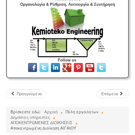
Οργανολογία & Ρύθμιση, Λειτουργία & Συντήρηση
Τεχνικός ασφαλείας στην εργασία -
Όλες οι
επιχειρήσεις έχουν την υποχρέωση να διαθέτουν
μελέτη επικινδυνότητας από επαγγελματία τεχνικό
ασφαλείας εγγεγραμμένο στο μητρώο της
επιθεώρησης εργασίας (Ν. 3850/10, άρθρα 12, 42, 43)
Follow us
Κτηματολόγιο -
.
Η υποβολή δηλώσεων στο
κτηματολόγιο ξεκίνησε, ένας τρόπος για να
αποφευχθεί η ταλαιπωρία είναι να υποβληθεί η
Προηγούμενο
Επόμενο
δήλωση ηλεκτρονικά μέσω ίντερνετ.
Βρίσκεστε εδώ:
Αρχική
Πύλη εργαλείων
Δημόσιες υπηρεσίες
ΑΠΟΚΕΝΤΡΩΜΕΝΕΣ ΔΙΟΙΚΗΣΕΙΣ
Αποκεντρωμένη Διοίκηση ΑΙΓΑΙΟΥ
Ενεργειακά πιστοποιητικά -
Όλες οι αγοραπωλησίες,