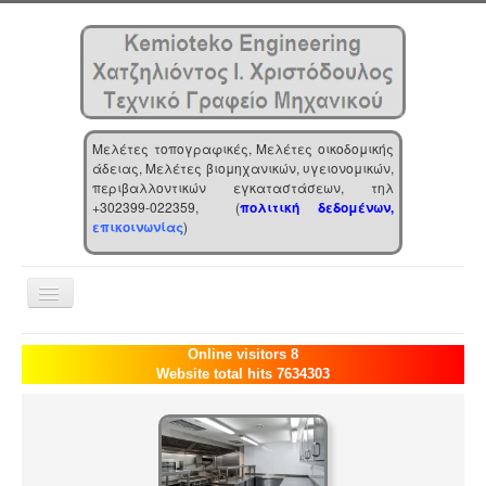
Μελέτες τοπογραφικές, Μελέτες οικοδομικής
άδειας, Μελέτες βιομηχανικών, υγειονομικών,
περιβαλλοντικών εγκαταστάσεων, τηλ
+302399-022359, (
πολιτική δεδομένων,
επικοινωνίας
)
Toggle
Navigation
Αρχική
Online visitors 8
Website total hits 7634303
Επιχείρηση
Υπηρεσίες
Τα νέα μας