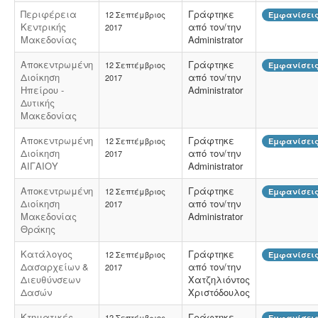
Περιφέρεια
Γράφτηκε
12 Σεπτέμβριος
Εμφανίσεις
Κεντρικής
από τον/την
2017
Μακεδονίας
Administrator
Αποκεντρωμένη
Γράφτηκε
12 Σεπτέμβριος
Εμφανίσεις
Ηλεκτροδότηση αρδευτικών γεωτρήσεων -
Για την
Διοίκηση
από τον/την
2017
ηλεκτροδότηση αγροτικών γεωτρήσεων ή
Ηπείρου -
Administrator
εγκαταστάσεων και την εφαρμογή χαμηλού αγροτικού
Δυτικής
τιμολογίου είναι υποχρεωτική η έκδοση άδειας χρήσης
Μακεδονίας
νερού και του Δελτίου Γεωργοτεχνικών και
Γεωργοοικονομικών Στοιχείων.
.
Αποκεντρωμένη
Γράφτηκε
12 Σεπτέμβριος
Εμφανίσεις
Διοίκηση
από τον/την
2017
ΑΙΓΑΙΟΥ
Administrator
Αποκεντρωμένη
Γράφτηκε
12 Σεπτέμβριος
Εμφανίσεις
Διοίκηση
από τον/την
2017
Κτηματολόγιο -
.
Η υποβολή δηλώσεων στο
Μακεδονίας
Administrator
κτηματολόγιο ξεκίνησε, ένας τρόπος για να
Θράκης
αποφευχθεί η ταλαιπωρία είναι να υποβληθεί η
δήλωση ηλεκτρονικά μέσω ίντερνετ.
Κατάλογος
Γράφτηκε
12 Σεπτέμβριος
Εμφανίσεις
Δασαρχείων &
από τον/την
2017
Διευθύνσεων
Χατζηλιόντος
Δασών
Χριστόδουλος
Κτηματικές
Γράφτηκε
12 Σεπτέμβριος
Εμφανίσεις