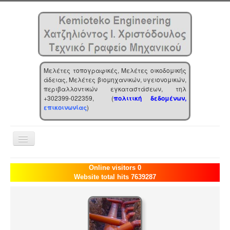
Μελέτες τοπογραφικές, Μελέτες οικοδομικής
άδειας, Μελέτες βιομηχανικών, υγειονομικών,
περιβαλλοντικών εγκαταστάσεων, τηλ
+302399-022359, (
πολιτική δεδομένων,
επικοινωνίας
)
Toggle
Navigation
Αρχική
Online visitors 0
Website total hits 7639287
Επιχείρηση
Υπηρεσίες
Τα νέα μας