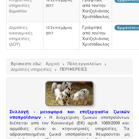
υπηρεσίες
από τον/την
2017
δημοσίου
Χατζηλιόντος
Μελέτη περιβαλλοντικών επιπτώσεων -
Τα
Χριστόδουλος
περισσότερα είδη επιχειρήσεων προκειμένου να
εγκατασταθούν ή συνεχίσουν να λειτουργούν
Δημόσιες
Γράφτηκε
12 Σεπτέμβριος
Εμφανίσεις
χρειάζονται περιβαλλοντική άδεια σε ισχύ. Η άδεια
οικονομικές
από τον/την
2017
εκδίδεται μετά από την έγκριση της σχετικής μελέτης
υπηρεσίες
Χατζηλιόντος
περιβαλλοντικών επιπτώσεων.
(ΔΟΥ)
Χριστόδουλος
Βρίσκεστε εδώ:
Αρχική
Πύλη εργαλείων
Δημόσιες υπηρεσίες
ΠΕΡΙΦΕΡΕΙΕΣ
Νομιμοποίηση γεώτρησης -
Όλες οι μεταβιβάσεις
ακινήτων, στα οποία υπάρχει γεώτρηση, εκτελούνται
κατόπιν νομιμοποίησης της γεώτρησης. Για να
προχωρήσει η συμβολαιογραφική πράξη θα πρέπει να
έχει εκδοθεί κωδικός ΕΜΣΥ ενεργού ή ανενεργού
σημείου υδροληψίας
Συλλογή - μεταφορά και επεξεργασία ζωικών
υποπροϊόντων -
Η διαχείριση ζωικών υποπροϊόντων
διέπεται από τον Κανονισμό (ΕΚ) αριθ. 1069/2009 και
αρμόδιες είναι οι κτηνιατρικές υπηρεσίες. Τα
αδρανοποιημένα ζωικά υποπροϊόντα θεωρούνται μη