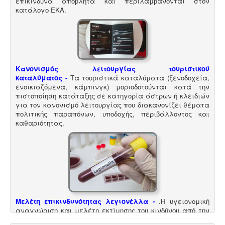
επικίνδυνα απόβλητα και περιλαμβάνονται στον
Μελέτη προστασίας δεδομένων πελατών (GDPR)
κατάλογο ΕΚΑ
.
-
Στις 25-05-2018 τίθεται σε εφαρμογή ο
νέος
ευρωπαϊκός κανονισμός προστασίας δεδομένων
(GDPR), σύμφωνα με τον οποίο όλες οι επιχειρήσεις με
Ευρωπαίους πελάτες (περιλαμβανομένων και των
Ελλήνων) θα πρέπει να μπορούν να αποδείξουν, με την
αναλογούσα μελέτη προστασίας δεδομένων, ότι
Κανονισμός λειτουργίας τουριστικού
συμμορφώνονται με τις νέες απαιτήσεις
καταλύματος
-
Τα τουριστικά καταλύματα (ξενοδοχεία,
ενοικιαζόμενα, κάμπινγκ) μοριοδοτούνται κατά την
πιστοποίηση κατάταξης σε κατηγορία άστρων ή κλειδιών
για τον κανονισμό λειτουργίας που διακανονίζει θέματα
πολιτικής παραπόνων, υποδοχής, περιβάλλοντος και
καθαριότητας.
Ερωτηματολόγιο ΕΟΦ για καλλυντικά -
.
Ο
σχεδιασμός και η λειτουργία ενός εργαστηρίου ή
βιομηχανίας καλλυντικών υπάγεται στο πρότυπο GMP
Καλής Παρασκευαστικής Πρακτικής και ρυθμίζεται από
Μελέτη επικινδυνότητας λεγιονέλλα -
.
Η υγειονομική
τον Ευρωπαϊκό Κανονισμό 1223/2009.
αναγνώριση και μελέτη εκτίμησης του κινδύνου από την
λεγιονέλλα στις υδρεύσεις ξενοδοχειακών κτιρίων