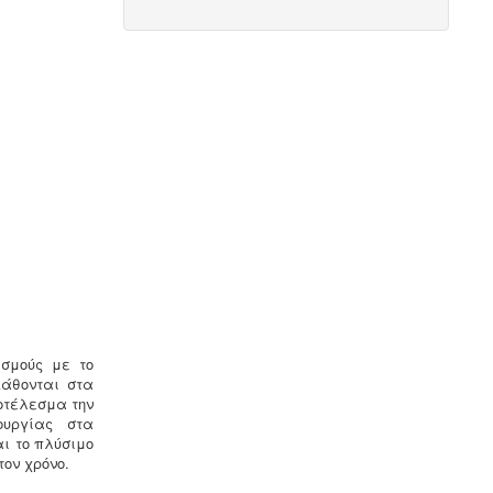
Νομιμοποίηση γεώτρησης -
Όλες οι
μεταβιβάσεις ακινήτων, στα οποία
υπάρχει γεώτρηση, εκτελούνται
κατόπιν νομιμοποίησης της
γεώτρησης. Για να προχωρήσει η
συμβολαιογραφική πράξη θα πρέπει
να έχει εκδοθεί κωδικός ΕΜΣΥ
ενεργού ή ανενεργού σημείου
υδροληψίας
ισμούς με το
Ηλεκτροδότηση αρδευτικών
άθονται στα
γεωτρήσεων -
Για την ηλεκτροδότηση
οτέλεσμα την
αγροτικών γεωτρήσεων ή
ουργίας στα
εγκαταστάσεων και την εφαρμογή
ι το πλύσιμο
χαμηλού αγροτικού τιμολογίου είναι
ον χρόνο.
υποχρεωτική η έκδοση άδειας χρήσης