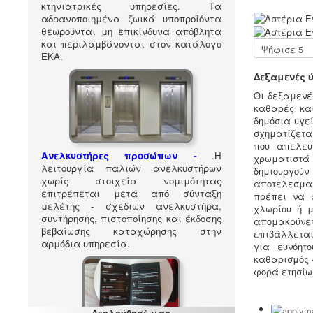
κτηνιατρικές υπηρεσίες. Τα
Α
αδρανοποιημένα ζωικά υποπροϊόντα
ξ
θεωρούνται μη επικίνδυνα απόβλητα
ι
και περιλαμβάνονται στον κατάλογο
Παρακαλώ
ο
ΕΚΑ
.
αξιολογήστε
λ
Δεξαμενές 
ό
γ
Οι δεξαμενέ
η
καθαρές και
σ
δημόσια υγε
η
σχηματίζε
Χ
που απελευ
ρ
Ανελκυστήρες προσώπων -
.
Η
χρωματιστά
ή
λειτουργία παλιών ανελκυστήρων
δημιουργούν
σ
χωρίς στοιχεία νομιμότητας
αποτελεσματ
τ
επιτρέπεται μετά από σύνταξη
πρέπει να 
η
μελέτης - σχεδιων ανελκυστήρα,
χλωρίου ή μ
:
συντήρησης, πιστοποίησης και έκδοσης
απομακρύνετ
βεβαίωσης καταχώρησης στην
επιβάλλεται
5
αρμόδια υπηρεσία.
για ευνόητ
καθαρισμός 
/
φορά ετησίω
5
Ακολούθησέ μας