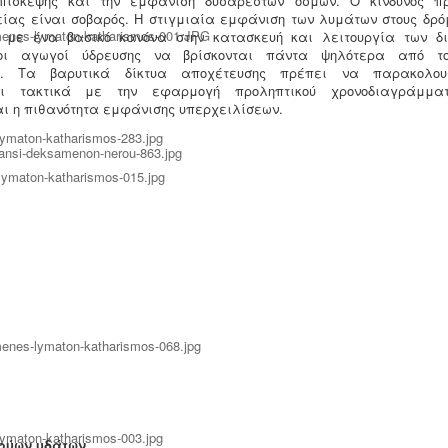
πίσκεψης και την εμφάνιση δυσάρεστων οσμών. Ο κίνδυνος πρ
είας είναι σοβαρός. Η στιγμιαία εμφάνιση των λυμάτων στους δρό
 με ένα βασικό κανόνα στην κατασκευή και λειτουργία των δι
οι αγωγοί ύδρευσης να βρίσκονται πάντα ψηλότερα από τ
ς. Τα βαρυτικά δίκτυα αποχέτευσης πρέπει να παρακολου
αι τακτικά με την εφαρμογή προληπτικού χρονοδιαγράμμ
αι η πιθανότητα εμφάνισης υπερχειλίσεων.
ρύων υδάτων