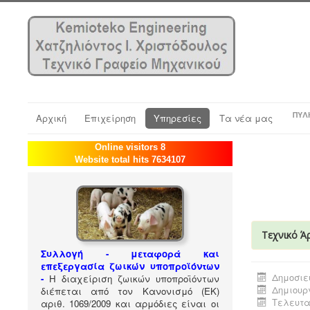
ΠΎΛ
Αρχική
Επιχείρηση
Υπηρεσίες
Τα νέα μας
Online visitors 8
Website total hits 7634107
Τεχνικό Ά
Συλλογή - μεταφορά και
επεξεργασία ζωικών υποπροϊόντων
Δημοσιεύ
-
Η διαχείριση ζωικών υποπροϊόντων
Δημιουργ
διέπεται από τον Κανονισμό (ΕΚ)
Τελευτα
αριθ. 1069/2009 και αρμόδιες είναι οι