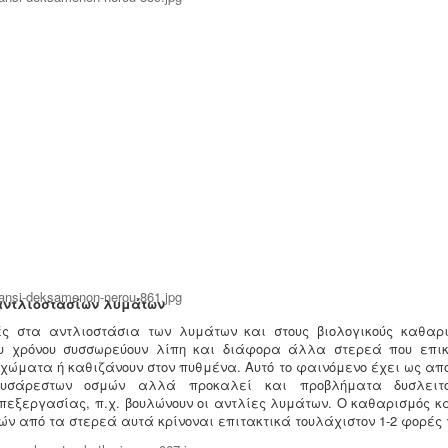
αντλιοστασίων λυμάτων
ς στα αντλιοστάσια των λυμάτων και στους βιολογικούς καθαρ
υ χρόνου συσσωρεύουν λίπη και διάφορα άλλα στερεά που επικ
ιχώματα ή καθιζάνουν στον πυθμένα. Αυτό το φαινόμενο έχει ως απ
υσάρεστων οσμών αλλά προκαλεί και προβλήματα δυσλειτ
πεξεργασίας, π.χ. βουλώνουν οι αντλίες λυμάτων. Ο καθαρισμός κα
ν από τα στερεά αυτά κρίνοναι επιτακτικά τουλάχιστον 1-2 φορές τ