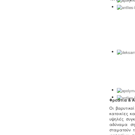
οργάνωσης του δικτύου συλλογής και
μεταφοράς.
Μελέτη προστασίας δεδομένων
πελατών (GDPR) -
Στις 25-05-2018
τίθεται σε εφαρμογή ο
νέος
ευρωπαϊκός κανονισμός προστασίας
δεδομένων (GDPR), σύμφωνα με τον
οποίο όλες οι επιχειρήσεις με
Ευρωπαίους πελάτες
(περιλαμβανομένων και των
Ελλήνων) θα πρέπει να μπορούν να
αποδείξουν, με την αναλογούσα
μελέτη προστασίας δεδομένων, ότι
Φρεάτια & 
συμμορφώνονται με τις νέες
Οι βαρυτικο
απαιτήσεις
κατοικίες κ
υψηλές συγ
αδύναμα ση
σταματούν τ