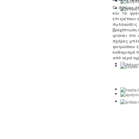
Οι σχάρες σ
και τα φρε
επιτρέπουν 
σωληνώσεις 
βροχόπτωση 
φτάνει στο 
σχάρες μπλο
Υγρά απόβλητα παραγωγής
φυτρώσουν ε
καλλυντικών - Υπολογισμός χημικά
καθαρισμό π
απαιτούμενου οξυγόνου -
.
Τα υγρά
από νερά ομ
απόβλητα από την παραγωγή
καλλυντικών ελέγχονται ως προς τις
απαιτήσεις επεξεργασίας μέσα από
ειδική μελέτη επεξεργασίας και
διάθεσης πριν την σύνδεση με το
κεντρικό δίκτυο αποχέτευσης.
Τεχνικός ασφαλείας στην εργασία
-
Όλες οι επιχειρήσεις έχουν την
υποχρέωση να διαθέτουν μελέτη