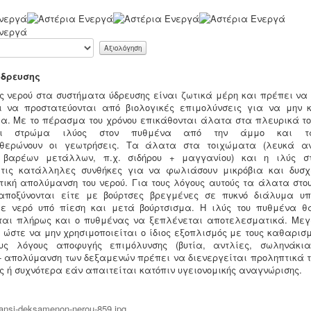
ύδρευσης
ς νερού στα συστήματα ύδρευσης είναι ζωτικά μέρη και πρέπει να 
 να προστατεύονται από βιολογικές επιμολύνσεις για να μην κ
ία. Με το πέρασμα του χρόνου επικάθονται άλατα στα πλευρικά τ
ται στρώμα ιλύος στον πυθμένα από την άμμο και τ
θερώνουν οι γεωτρήσεις. Τα άλατα στα τοιχώματα (λευκά α
 βαρέων μετάλλων, π.χ. σιδήρου + μαγγανίου) και η ιλύς σ
 τις κατάλληλες συνθήκες για να φωλιάσουν μικρόβια και δυσχ
ική απολύμανση του νερού. Για τους λόγους αυτούς τα άλατα στου
αποξύνονται είτε με βούρτσες βρεγμένες σε πυκνό διάλυμα υπ
ε νερό υπό πίεση και μετά βούρτσισμα. Η ιλύς του πυθμένα 
αι πλήρως και ο πυθμένας να ξεπλένεται αποτελεσματικά. Με
 ώστε να μην χρησιμοποιείται ο ίδιος εξοπλισμός με τους καθαρισ
ους λόγους αποφυγής επιμόλυνσης (βυτία, αντλίες, σωληνάκια
- απολύμανση των δεξαμενών πρέπει να διενεργείται προληπτικά τ
ς ή συχνότερα εάν απαιτείται κατόπιν υγειονομικής αναγνώρισης.