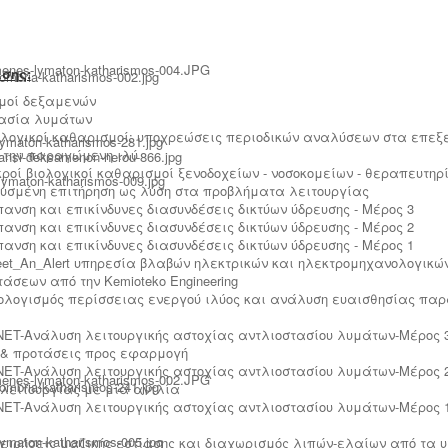
σης:
μοί δεξαμενών
ασία λυμάτων
ιολογικοί καθαρισμοί: υποχρεώσεις περιοδικών αναλύσεων στα επε
 την παραγώμενη ιλύ
ικροί βιολογικοί καθαρισμοί ξενοδοχείων - νοσοκομείων - θεραπευτηρί
σμένη επιτήρηση ως λύση στα προβλήματα λειτουργίας
ύπανση και επικίνδυνες διασυνδέσεις δικτύων ύδρευσης - Μέρος 3
ύπανση και επικίνδυνες διασυνδέσεις δικτύων ύδρευσης - Μέρος 2
ύπανση και επικίνδυνες διασυνδέσεις δικτύων ύδρευσης - Μέρος 1
weet_An_Alert υπηρεσία βλαβών ηλεκτρικών και ηλεκτρομηχανολογικώ
άσεων από την Kemioteko Engineering
πολογισμός περίσσειας ενεργού ιλύος και ανάλυση ευαισθησίας πα
NET-Ανάλυση λειτουργικής αστοχίας αντλιοστασίου λυμάτων-Μέρος 
& προτάσεις προς εφαρμογή
NET-Ανάλυση λειτουργικής αστοχίας αντλιοστασίου λυμάτων-Μέρος 
λειτουργίας με μία αντλία
NET-Ανάλυση λειτουργικής αστοχίας αντλιοστασίου λυμάτων-Μέρος 
χειρήσεις μαζικής εστίασης και διαχωρισμός λιπών-ελαίων από τα 