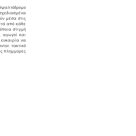
ασφαλτόδρομο
σχεδιασμένα
ύν μέσα στις
ετά από κάθε
άποια στιγμή
Τακτοποίηση εξ αδιαιρέτου εκτός
, αγωγοί και
σχεδίου -
Σύμφωνα με τις από 12-06-
 ευκαιρία να
2018 νέες διατάξεις του νόμου
νται τακτικό
4495/2017 τα εκτός σχεδίου εξ
ές πλημμύρες
αδιαιρέτου μπορούν να προχωρήσουν
σε σύσταση διαίρεσης ιδιοκτησίας
κατόπιν αγωγής στο πρωτοδικείο από
το 65% των συνιδιοκτητών.
.
Σύστημα διαχείρισης ποιότητας
ISO
-
Πολλές επιχειρήσεις
προκειμένου να είναι ελκυστικές στο
πελατειακό κοινό χρειάζεται να
πιστοποιηθούν κατά ISO
. Αυτό είτε
απαιτείται για δουλειές με το
δημόσιο (δημοπρασίες) ή από τη
νομοθεσία (τρόφιμα-ποτά) ή αποτελεί