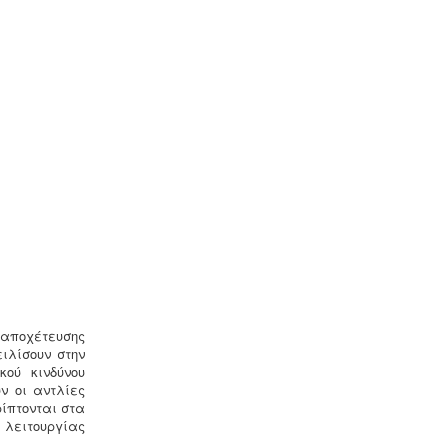
νερού και του Δελτίου
Γεωργοτεχνικών και
Γεωργοοικονομικών Στοιχείων.
.
Μελέτη HACCP υγειονομικού
ενδιαφέροντος
-
Όλα τα
καταστήματα υγειονομικού
ενδιαφέροντος, βρεφονηπιακοί,
μονάδες φροντίδας, παλιά & νέα,
υποχρεούνται να διαθέτουν μελέτη
διεργασιών HACCP από
επαγγελματία
υγειονολόγο (απόφαση
Υ1γ/ΓΠ/
οικ.47829/17
).
 αποχέτευσης
ιλίσουν στην
ού κινδύνου
ν οι αντλίες
ίπτονται στα
 λειτουργίας