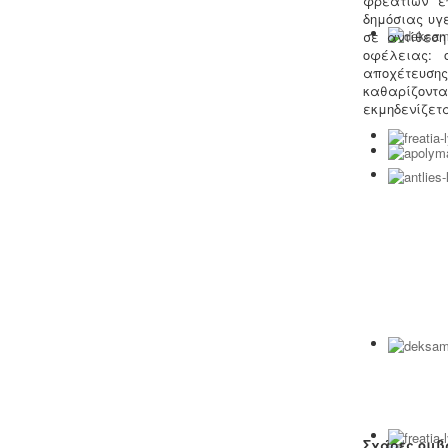
φρεατίων ε
δημόσιας υγ
σε αντίθεση
οφέλειας: 
Μελέτη περιβαλλοντικών
αποχέτευση
επιπτώσεων -
Τα περισσότερα είδη
καθαρίζοντ
επιχειρήσεων προκειμένου να
εκμηδενίζετ
εγκατασταθούν ή συνεχίσουν να
λειτουργούν χρειάζονται
περιβαλλοντική άδεια σε ισχύ. Η
άδεια εκδίδεται μετά από την
έγκριση της σχετικής μελέτης
περιβαλλοντικών επιπτώσεων.
Άδεια λειτουργίας catering -
Τα
catering αδειοδοτούνται ως
επαγγελματικά εργαστήρια με
προαπαιτούμενη κτηνιατρική άδεια
λειτουργίας η οποία συνοδεύεται από
πλήρη μελέτη HACCP, σύμφωνα με
Σχάρες ομβ
τον ευρωπαϊκό κανονισμό 853/2004.