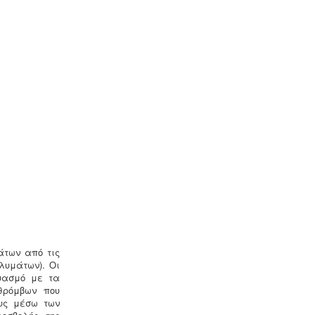
Μελέτη επικινδυνότητας
λεγιονέλλα -
.
Η υγειονομική
αναγνώριση και μελέτη εκτίμησης
του κινδύνου από την λεγιονέλλα στις
υδρεύσεις ξενοδοχειακών κτιρίων
επιβάλλεται από τις νέες
υγειονομικές διατάξεις του
Υπουργείου Υγείας.
Ενεργειακά πιστοποιητικά -
Όλες οι
αγοραπωλησίες, μισθώσεις,
ανακαινίσεις και μονώσεις κατοικιών
- επαγγελματικών χώρων
προαπαιτούν την ύπαρξη ενεργειακού
άτων από τις
πιστοποιητικού
λυμάτων). Οι
υασμό με τα
θρόμβων που
ους μέσω των