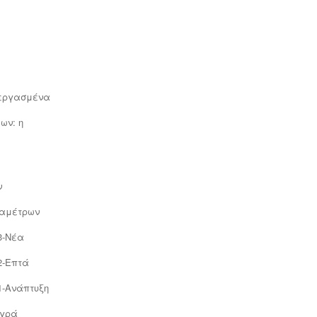
κανόνα της αγοράς (εξαγωγές).
Κλειδί στην διαδικασία είναι η
μελέτη διαχείρισης ποιότητας.
ξεργασμένα
ων: η
Μελέτη - άδεια διάθεσης υγρών
αποβλήτων -
Για όλες τις
επιχειρήσεις του νομού Θεσσαλονίκης
η ΕΥΑΘ ζητάει υγειονολογική μελέτη
(πτυχιούχου μελετητή) παραγωγής /
ν
επεξεργασίας / διάθεσης υγρών
αποβλήτων, προκειμένου να εκδώσει
ραμέτρων
την άδεια διάθεσης - σύνδεσης με το
δίκτυο αποχέτευσης (ειδικός
3-Νέα
κανονισμός αποχέτευσης ΦΕΚ
1793Β-2018).
.
2-Επτά
1-Ανάπτυξη
υγρά