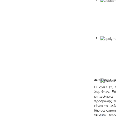
λειτουργίας εκδίδεται με διαδικασίες
γνωστοποίησης.
Κτηματολόγιο -
.
Η υποβολή δηλώσεων
στο κτηματολόγιο ξεκίνησε, ένας
τρόπος για να αποφευχθεί η
ταλαιπωρία είναι να υποβληθεί η
δήλωση ηλεκτρονικά μέσω ίντερνετ.
Αντλίες λυ
Συλλογή και μεταφορά αποβλήτων
Οι αντλίες 
-
Η δραστηριότητα συλλογής και
λυμάτων. Εά
μεταφοράς μη επικίνδυνων
επιφάνεια 
αποβλήτων ασκείται μετά από την
προσβολής τ
έκδοση της σχετικής άδειας. Η άδεια
είναι τα ιν
εκδίδεται μετά από την έγκριση της
δίκτυα αποχ
σχετικής περιβαλλοντικής μελέτης
τους και εφ