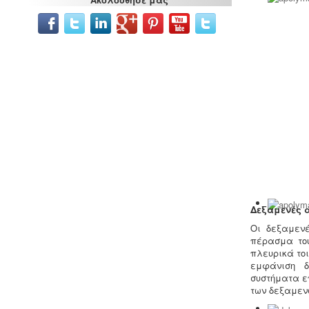
Κανονισμός λειτουργίας
τουριστικού καταλύματος
-
Τα
τουριστικά καταλύματα (ξενοδοχεία,
ενοικιαζόμενα, κάμπινγκ)
μοριοδοτούνται κατά την πιστοποίηση
κατάταξης σε κατηγορία άστρων ή
κλειδιών για τον κανονισμό
λειτουργίας που διακανονίζει θέματα
πολιτικής παραπόνων, υποδοχής,
περιβάλλοντος και καθαριότητας.
Δεξαμενές 
Μελέτη πισίνας / κολυμβητικής
Οι δεξαμενέ
δεξαμενής -
Οι πισίνες είναι χημικές
πέρασμα το
εγκαταστάσεις επεξεργασίας νερού
πλευρικά το
σύμφωνα με το προεδρικό διάταγμα
εμφάνιση δ
ΠΔ 274/97. Για την λειτουργία της
συστήματα ε
πισίνας απαιτείται υγειονολογική -
των δεξαμενώ
χημικοτεχνική μελέτη και κανονισμός
λειτουργίας - ασφαλείας. Η άδεια