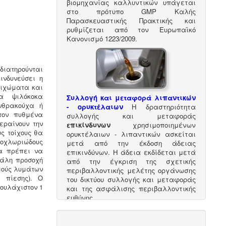
βιομηχανίας καλλυντικών υπάγεται
στο πρότυπο GMP Καλής
Παρασκευαστικής Πρακτικής και
ρυθμίζεται από τον Ευρωπαϊκό
Κανονισμό 1223/2009.
διατηρούνται
ινδυνεύσει η
οιχώματα και
α ψιλόκοκα
Συλλογή και μεταφορά λιπαντικών
νθρακούχα ή
- ορυκτέλαιων
Η δραστηριότητα
τον πυθμένα
συλλογής και μεταφοράς
εραίνουν την
επικίνδυνων
χρησιμοποιημένων
ς τοίχους θα
ορυκτέλαιων - λιπαντικών ασκείται
οχλωριώδους
μετά από την έκδοση άδειας
θα πρέπει να
επικινδύνων. Η άδεια εκδίδεται μετά
γάλη προσοχή
από την έγκριση της σχετικής
μούς λυμάτων
περιβαλλοντικής μελέτης οργάνωσης
 πίεσης). Ο
του δικτύου συλλογής και μεταφοράς
ουλάχιστον 1
και της ασφάλισης περιβαλλοντικής
ευθύνης.