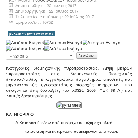
Δημοσιεύθηκε : 22 Ιούλιος 2017
Δημιουργήθηκε : 22 Ιούλιος 2017
Τελευταία ενημέρωση : 22 Ιούλιος 2017
Συλλογή και μεταφορά λιπαντικών - ορυκτέλαιων
Η
Εμφανίσεις: 10752
δραστηριότητα συλλογής και μεταφοράς
επικίνδυνων
χρησιμοποιημένων ορυκτέλαιων - λιπαντικών ασκείται
μελετη πυροπροστασιας
μετά από την έκδοση άδειας επικινδύνων. Η άδεια
εκδίδεται μετά από την έγκριση της σχετικής
Α
περιβαλλοντικής μελέτης οργάνωσης του δικτύου
ξ
συλλογής και μεταφοράς και της ασφάλισης
ι
Παρακαλώ
περιβαλλοντικής ευθύνης.
ο
αξιολογήστε
λ
Κατηγορίες βιομηχανικής πυροπροστασίας.
Λήψη μέτρων
ό
πυροπροστασίας στις βιομηχανικές βιοτεχνικές
γ
εγκαταστάσεις, επαγγελματικά εργαστήρια, αποθήκες και
η
μηχανολογικές εγκαταστάσεις παροχής υπηρεσιών, που
σ
υπάγονται στις διατάξεις του ν.3325/ 2005 (ΦΕΚ 68 Α΄) και
η
Συλλογή - μεταφορά και επεξεργασία ζωικών
λοιπές δραστηριότητες.
Χ
υποπροϊόντων -
Η διαχείριση ζωικών υποπροϊόντων
ρ
διέπεται από τον Κανονισμό (ΕΚ) αριθ. 1069/2009 και
ή
αρμόδιες είναι οι κτηνιατρικές υπηρεσίες. Τα
σ
ΚΑΤΗΓΟΡΙΑ Ο
αδρανοποιημένα ζωικά υποπροϊόντα θεωρούνται μη
τ
επικίνδυνα απόβλητα και περιλαμβάνονται στον
Α.Κατασκευή ειδών από πυρίμαχα και οξύμαχα υλικά,
η
κατάλογο ΕΚΑ
.
:
κατασκευή και κατεργασία αντικειμένων από γυαλί.