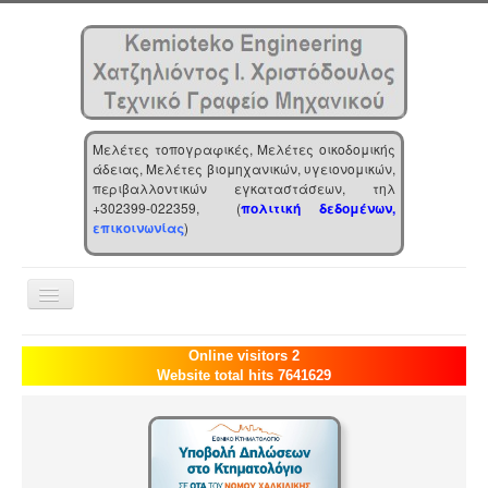
Μελέτες τοπογραφικές, Μελέτες οικοδομικής
άδειας, Μελέτες βιομηχανικών, υγειονομικών,
περιβαλλοντικών εγκαταστάσεων, τηλ
+302399-022359, (
πολιτική δεδομένων,
επικοινωνίας
)
Toggle
Navigation
Αρχική
Online visitors 2
Website total hits 7641629
Επιχείρηση
Υπηρεσίες
Τα νέα μας