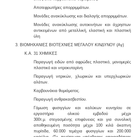
Αποτεφρωτήρες απορριμμάτων.
Μονάδες ανακύκλωσης και διαλογής απορριμμάτων.
Μονάδες ανακύκλωσης αυτοκινήτων και άχρηστων
αντικειμένων από μεταλλική, ελαστική και πλαστική
ύλη
3. ΒΙΟΜΗΧΑΝΙΕΣ ΒΙΟΤΕΧΝΙΕΣ ΜΕΓΑΛΟΥ ΚΙΝΔΥΝΟΥ (Αγ)
Κ.Α. 31 ΧΗΜΙΚΕΣ
Παραγωγή ειδών από αφρώδες πλαστικό, μονομερές
πλαστικό και νιτροκυταρίνη.
Παραγωγή νιτρικών, χλωρικών και υπερχλωρικών
αλάτων.
Καρβουνάκια θυμιάματος.
Παραγωγή ανθρακασβεστίου.
Γόμωση φυσιγγίων και καλύκων κυνηγίου σε
εργαστήρια ολικού εμβαδού μέχρι
300τ.μ.
στεγασμένης επιφάνειας και για συνολική
αποθηκευμένη ποσότητα μέχρι 100 κιλά άκαπνη
πυρίτιδα, 60.000 τεμάχια φυσιγγίων και 200.000
καψύλια.
(Σε περίπτωση υπέρβασης οποιασδήποτε