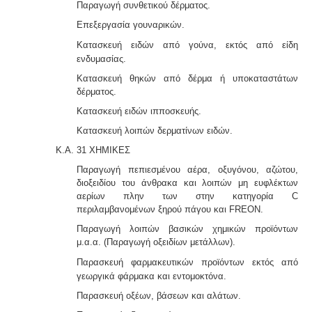
Παραγωγή συνθετικού δέρματος.
Επεξεργασία γουναρικών.
Κατασκευή ειδών από γούνα, εκτός από είδη
ενδυ
μασίας.
Κατασκευή θηκών από δέρμα ή υποκαταστάτων
δέρματος.
Κατασκευή ειδών ιπποσκευής.
Κατασκευή λοιπών δερματίνων ειδών.
Κ.Α. 31 ΧΗΜΙΚΕΣ
Παραγωγή πεπιεσμένου αέρα, οξυγόνου, αζώτου,
διοξειδίου του άνθρακα και λοιπών μη ευφλέκτων
αερίων πλην των στην κατηγορία C
περιλαμβανομένων ξηρού πάγου και FRΕON.
Παραγωγή λοιπών βασικών χημικών προϊόντων
μ.α.α. (Παραγωγή οξειδίων μετάλλων).
Παρασκευή φαρμακευτικών προϊόντων εκτός από
γε
ωργικά φάρμακα και εντομοκτόνα.
Παρασκευή οξέων, βάσεων και αλάτων.