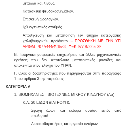
μέταλλα και λίθους.
Κατασκευή ψευδοκοσμημάτων.
Επισκευή ωρολογιών.
Ιχθυογενετικός σταθμός
Αποθήκευση και μεταποίηση (εν ψυχρώ κατεργασία)
Μελέτη περιβαλλοντικών επιπτώσεων -
Τα
χαλυβουργικών προϊόντων
– ΠΡΟΣΘΗΚΗ ΜΕ ΤΗΝ ΥΠ’
περισσότερα είδη επιχειρήσεων προκειμένου να
ΑΡΙΘΜ. 7077/444/Φ.15/09, ΦΕΚ-977 Β/22-5-09
εγκατασταθούν ή συνεχίσουν να λειτουργούν
χρειάζονται περιβαλλοντική άδεια σε ισχύ. Η άδεια
Β. Γεωργοκτηνοτροφικές επιχειρήσεις και άλλες μηχανολογικές
εκδίδεται μετά από την έγκριση της σχετικής μελέτης
εγκ/σεις που δεν αποτελούν μεταποιητικές μονάδες και
περιβαλλοντικών επιπτώσεων.
υπόκεινται στον έλεγχο του ΥΠΑΝ.
Γ. Όλες οι δραστηριότητες που περιγράφονται στην παράγραφο
1 του άρθρου 3 της παρούσας.
ΚΑΤΗΓΟΡΙΑ Α
1. ΒΙΟΜΗΧΑΝΙΕΣ - ΒΙΟΤΕΧΝΙΕΣ ΜΙΚΡΟΥ ΚΙΝΔΥΝΟΥ
(Αα)
Κ.Α. 20 ΕΙΔΩΝ ΔΙΑΤΡΟΦΗΣ
Σφαγή ζώων και εκδορά αυτών, εκτός από
πουλερικά.
Ερωτηματολόγιο ΕΟΦ για καλλυντικά -
.
Ο
σχεδιασμός και η λειτουργία ενός εργαστηρίου ή
Ακροκαθαριστήρια, κατεργασία εντέρων.