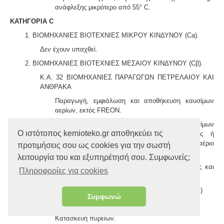
ανάφλεξης μικρότερο από 55° C.
ΚΑΤΗΓΟΡΙΑ C
1. ΒΙΟΜΗΧΑΝΙΕΣ ΒΙΟΤΕΧΝΙΕΣ ΜΙΚΡΟΥ ΚΙΝΔΥΝΟΥ (Ca).
Δεν έχουν υπαχθεί.
2. ΒΙΟΜΗΧΑΝΙΕΣ ΒΙΟΤΕΧΝΙΕΣ ΜΕΣΑΙΟΥ ΚΙΝΔΥΝΟΥ (Cβ).
Κ.Α. 32 ΒΙΟΜΗΧΑΝΙΕΣ ΠΑΡΑΓΩΓΩΝ ΠΕΤΡΕΛΑΙΟΥ ΚΑΙ
ΑΝΘΡΑΚΑ
Παραγωγή, εμφιάλωση και αποθήκευση καυσίμων
αερίων, εκτός FRΕON.
Φιάλες ή συστοιχίες φιαλών αερίων καυσίμων
Ο ιστότοπος kemioteko.gr αποθηκεύει τις
εγκατεστημένες προς χρήση σε βιομηχανίες ή
βιοτεχνίες συνολικής χωρητικότητας σε αέριο
προτιμήσεις σου ως cookies για την σωστή
περισσότερο από 150 χιλ/μα.
λειτουργία του και εξυπηρέτησή σου. Συμφωνείς;
Βιολογικοί καθαρισμοί με παραγωγή ηλεκτρικής και
Πληροφορίες για cookies
θερμικής ενέργειας από το παραγόμενο βιοαέριο.
3. ΒΙΟΜΗΧΑΝΙΕΣ ΒΙΟΤΕΧΝΙΕΣ ΜΕΓΑΛΟΥ ΚΙΝΔΥΝΟΥ (Cγ)
Συμφωνώ
Κ.Α. 31 ΧΗΜΙΚΕΣ
Κατασκευή πυρείων.