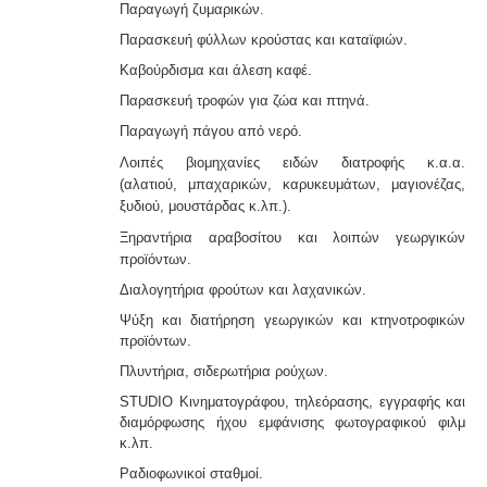
Παραγωγή ζυμαρικών.
Παρασκευή φύλλων κρούστας και καταϊφιών.
Καβούρδισμα και άλεση καφέ.
Παρασκευή τροφών για ζώα και πτηνά.
Παραγωγή πάγου από νερό.
Λοιπές βιομηχανίες ειδών διατροφής κ.α.α.
(αλατιού,
μπαχαρικών, καρυκευμάτων, μαγιονέζας,
ξυδιού, μουστάρδας κ.λπ.).
Ξηραντήρια αραβοσίτου και λοιπών γεωργικών
προ
ϊόντων.
Διαλογητήρια φρούτων και λαχανικών.
Ψύξη και διατήρηση γεωργικών και κτηνοτροφικών
προϊόντων.
Πλυντήρια, σιδερωτήρια ρούχων.
STUDIO Κινηματογράφου, τηλεόρασης, εγγραφής και
διαμόρφωσης ήχου εμφάνισης φωτογραφικού φιλμ
κ.λπ.
Ραδιοφωνικοί σταθμοί.