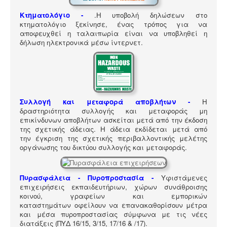
ΠΎΛΗ ΕΡΓΑΛΕΊΩΝ
Κτηματολόγιο -
.
Η υποβολή δηλώσεων στο
Αναζήτηση
κτηματολόγιο ξεκίνησε, ένας τρόπος για να
αποφευχθεί η ταλαιπωρία είναι να υποβληθεί η
δήλωση ηλεκτρονικά μέσω ίντερνετ.
Συλλογή και μεταφορά αποβλήτων -
Η
δραστηριότητα συλλογής και μεταφοράς μη
επικίνδυνων αποβλήτων ασκείται μετά από την έκδοση
της σχετικής άδειας. Η άδεια εκδίδεται μετά από
την έγκριση της σχετικής περιβαλλοντικής μελέτης
οργάνωσης του δικτύου συλλογής και μεταφοράς.
Πυρασφάλεια - Πυροπροστασία -
Υφιστάμενες
επιχειρήσεις εκπαιδευτήριων, χώρων συνάθροισης
κοινού, γραφείων και εμπορικών
καταστημάτων οφείλουν να επανακαθορίσουν μέτρα
και μέσα πυροπροστασίας σύμφωνα με τις νέες
διατάξεις (ΠΥΔ 16/15, 3/15, 17/16 & /17).