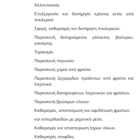
βιομηχανίας καλλυντικών υπάγεται στο πρότυπο GMP
Αλλαντοποιία.
Καλής Παρασκευαστικής Πρακτικής και ρυθμίζεται από
τον Ευρωπαϊκό Κανονισμό 1223/2009.
Επεξεργασία και διατήρηση κρέατος εκτός από
πουλερικά.
Σφαγή, καθαρισμός και διατήρηση πουλερικών.
Παρασκευή διατηρούμενου γάλακτος, βούτυρου,
γιαούρτης.
Τυροκομία.
Παρασκευή παγωτών.
Παρασκευή χυμού από φρούτα.
Παρασκευή ζαχαρωδών προϊόντων από φρούτα και
λαχανικά.
Παρασκευή διατηρουμένων λαχανικών και φρούτων.
Παρασκευή βρώσιμων ελαιών.
Καθαρισμός, αποστείρωση και αφυδάτωση φρούτων
και εσπεριδοειδών με μηχανικά μέσα.
Καθαρισμός και αποστείρωση ξηρών σύκων.
Καθαρισμός σταφίδας.