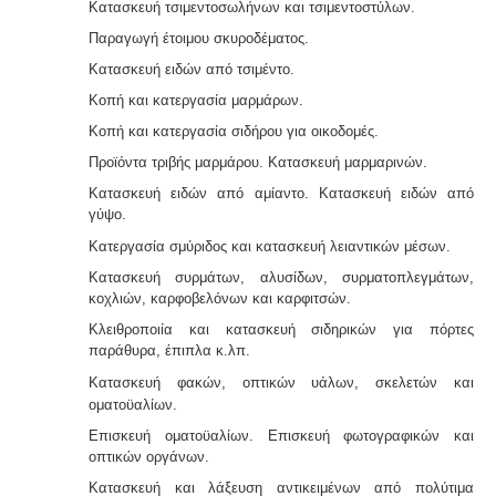
Κατασκευή τσιμεντοσωλήνων και τσιμεντοστύλων.
5
Παραγωγή έτοιμου σκυροδέματος.
/
Κατασκευή ειδών από τσιμέντο.
5
Κοπή και κατεργασία μαρμάρων.
Ηλεκτροδότηση αρδευτικών γεωτρήσεων -
Για την
Κοπή και κατεργασία σιδήρου για οικοδομές.
ηλεκτροδότηση αγροτικών γεωτρήσεων ή
εγκαταστάσεων και την εφαρμογή χαμηλού αγροτικού
Προϊόντα τριβής μαρμάρου. Κατασκευή μαρμαρινών.
τιμολογίου είναι υποχρεωτική η έκδοση άδειας χρήσης
Κατασκευή ειδών από αμίαντο. Κατασκευή ειδών από
νερού και του Δελτίου Γεωργοτεχνικών και
γύψο.
Γεωργοοικονομικών Στοιχείων.
.
Κατεργασία σμύριδος και κατασκευή λειαντικών μέ
σων.
Κατασκευή συρμάτων, αλυσίδων, συρματοπλεγμάτων,
κοχλιών, καρφοβελόνων και καρφιτσών.
Κλειθροποιία και κατασκευή σιδηρικών για πόρτες
παράθυρα, έπιπλα κ.λπ.
Μελέτη πισίνας / κολυμβητικής
Κατασκευή φακών, οπτικών υάλων, σκελετών και
δεξαμενής -
Οι πισίνες είναι χημικές εγκαταστάσεις
ομα
τοϋαλίων.
επεξεργασίας νερού σύμφωνα με το προεδρικό
διάταγμα ΠΔ 274/97. Για την λειτουργία της πισίνας
Επισκευή οματοϋαλίων. Επισκευή φωτογραφικών και
απαιτείται υγειονολογική - χημικοτεχνική μελέτη και
οπτικών οργάνων.
κανονισμός λειτουργίας - ασφαλείας. Η άδεια
λειτουργίας εκδίδεται με διαδικασίες γνωστοποίησης.
Κατασκευή και λάξευση αντικειμένων από πολύτιμα