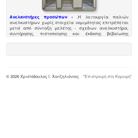
Ανελκυστήρες προσώπων -
.
Η λειτουργία παλιών
ανελκυστήρων χωρίς στοιχεία νομιμότητας επιτρέπεται
μετά από σύνταξη μελέτης - σχεδιων ανελκυστήρα,
συντήρησης, πιστοποίησης και έκδοσης βεβαίωσης
καταχώρησης στην αρμόδια υπηρεσία.
© 2026 Χριστόδουλος Ι. Χατζηλιόντος
"Επιστροφή στη Κορυφή"
Μελέτη πισίνας / κολυμβητικής δεξαμενής -
Οι πισίνες
είναι χημικές εγκαταστάσεις επεξεργασίας νερού
σύμφωνα με το προεδρικό διάταγμα ΠΔ 274/97. Για την
λειτουργία της πισίνας απαιτείται υγειονολογική -
χημικοτεχνική μελέτη και κανονισμός λειτουργίας -
ασφαλείας. Η άδεια λειτουργίας εκδίδεται με
διαδικασίες γνωστοποίησης.