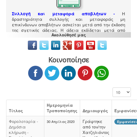
Συλλογή και μεταφορά αποβλήτων -
Η
δραστηριότητα συλλογής και μεταφοράς μη
επικίνδυνων αποβλήτων ασκείται μετά από την έκδοση
της σχετικής άδειας. Η άδεια εκδίδεται μετά από
Ακολούθησέ μας
την έγκριση της σχετικής περιβαλλοντικής μελέτης
οργάνωσης του δικτύου συλλογής και μεταφοράς.
Κοινοποίησε
Τεχνικός ασφαλείας στην εργασία -
Όλες οι
επιχειρήσεις έχουν την υποχρέωση να διαθέτουν
μελέτη επικινδυνότητας από επαγγελματία τεχνικό
Εμφάνιση #
ασφαλείας εγγεγραμμένο στο μητρώο της
επιθεώρησης εργασίας (Ν. 3850/10, άρθρα 12, 42, 43)
Ημερομηνία
Τίτλος
Τροποποίησης
Δημιουργός
Εμφανίσε
Φορολοταρία -
Γράφτηκε
30 Απρίλιος 2020
Εμφανίσεις
Δημόσια
από τον/την
κλήρωση -
Χατζηλιόντος