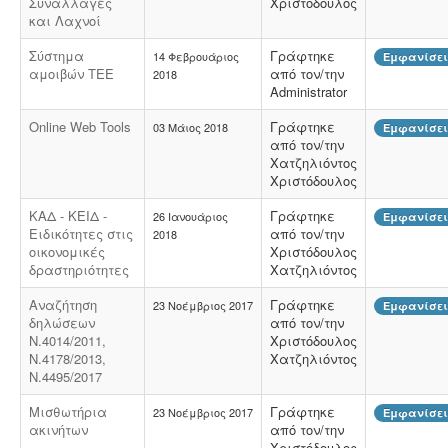
Συναλλαγές
Χριστόδουλος
Μελέτη και εγκατάσταση λιποσυλλέκτη -
Για τις
και Λαχνοί
επιχειρήσεις μαζικής εστίασης, η χρήση λιποσυλλέκτη,
κατόπιν υγειονολογικής μελέτης, συμβατής με τα
Σύστημα
Γράφτηκε
14 Φεβρουάριος
Εμφανίσεις
πρότυπα DIN 1986-100α, EN 1825-1+2, DIN 4040-100 είναι
αμοιβών ΤΕΕ
από τον/την
2018
υποχρεωτική από την υγειονομική διάταξη Υ1γ / ΓΠ /
Administrator
οικ. 47829 / 17
.
Online Web Tools
Γράφτηκε
03 Μάιος 2018
Εμφανίσεις
από τον/την
Χατζηλιόντος
Πυρασφάλεια - Πυροπροστασία -
Υφιστάμενες
Χριστόδουλος
επιχειρήσεις εκπαιδευτήριων, χώρων συνάθροισης
κοινού, γραφείων και εμπορικών
ΚΑΔ - ΚΕΙΔ -
Γράφτηκε
26 Ιανουάριος
Εμφανίσεις
καταστημάτων οφείλουν να επανακαθορίσουν μέτρα
Ειδικότητες στις
από τον/την
2018
και μέσα πυροπροστασίας σύμφωνα με τις νέες
οικονομικές
Χριστόδουλος
διατάξεις (ΠΥΔ 16/15, 3/15, 17/16 & /17).
δραστηριότητες
Χατζηλιόντος
Αναζήτηση
Γράφτηκε
23 Νοέμβριος 2017
Εμφανίσεις
δηλώσεων
από τον/την
Ν.4014/2011,
Χριστόδουλος
Ν.4178/2013,
Χατζηλιόντος
N.4495/2017
Μισθωτήρια
Γράφτηκε
23 Νοέμβριος 2017
Εμφανίσεις
ακινήτων
από τον/την
Χριστόδουλος