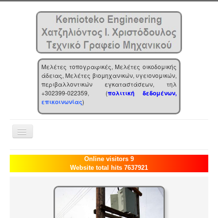
Μελέτες τοπογραφικές, Μελέτες οικοδομικής
άδειας, Μελέτες βιομηχανικών, υγειονομικών,
περιβαλλοντικών εγκαταστάσεων, τηλ
+302399-022359, (
πολιτική δεδομένων,
επικοινωνίας
)
Toggle
Navigation
Αρχική
Online visitors 9
Website total hits 7637921
Επιχείρηση
Υπηρεσίες
Τα νέα μας