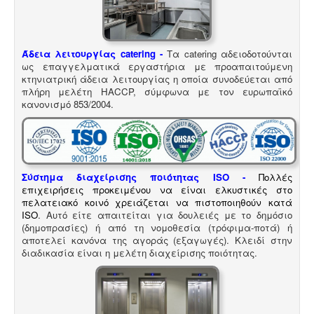
Άδεια λειτουργίας catering -
Τα catering αδειοδοτούνται
ως επαγγελματικά εργαστήρια με προαπαιτούμενη
Τακτοποίηση εξ αδιαιρέτου εκτός σχεδίου -
Σύμφωνα
κτηνιατρική άδεια λειτουργίας η οποία συνοδεύεται από
με τις από 12-06-2018 νέες διατάξεις του νόμου
πλήρη μελέτη HACCP, σύμφωνα με τον ευρωπαϊκό
4495/2017 τα εκτός σχεδίου εξ αδιαιρέτου μπορούν να
κανονισμό 853/2004.
προχωρήσουν σε σύσταση διαίρεσης ιδιοκτησίας
κατόπιν αγωγής στο πρωτοδικείο από το 65% των
συνιδιοκτητών.
.
Σύστημα διαχείρισης ποιότητας ISO
-
Πολλές
επιχειρήσεις προκειμένου να είναι ελκυστικές στο
πελατειακό κοινό χρειάζεται να πιστοποιηθούν κατά
ISO
. Αυτό είτε απαιτείται για δουλειές με το δημόσιο
Μελέτη προστασίας δεδομένων πελατών (GDPR)
(δημοπρασίες) ή από τη νομοθεσία (τρόφιμα-ποτά) ή
-
Στις 25-05-2018 τίθεται σε εφαρμογή ο
νέος
αποτελεί κανόνα της αγοράς (εξαγωγές). Κλειδί στην
ευρωπαϊκός κανονισμός προστασίας δεδομένων
διαδικασία είναι η μελέτη διαχείρισης ποιότητας.
(GDPR), σύμφωνα με τον οποίο όλες οι επιχειρήσεις με
Ευρωπαίους πελάτες (περιλαμβανομένων και των
Ελλήνων) θα πρέπει να μπορούν να αποδείξουν, με την
αναλογούσα μελέτη προστασίας δεδομένων, ότι
συμμορφώνονται με τις νέες απαιτήσεις