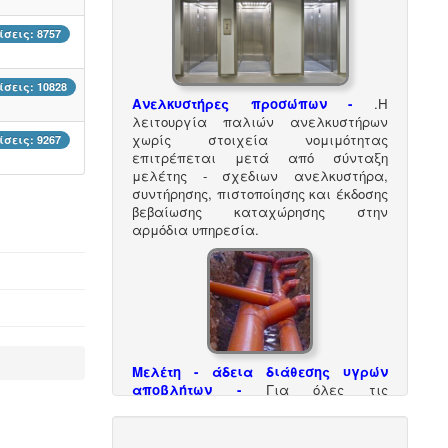
σεις: 8757
σεις: 10828
Ανελκυστήρες προσώπων -
.
Η
λειτουργία παλιών ανελκυστήρων
χωρίς στοιχεία νομιμότητας
σεις: 9267
επιτρέπεται μετά από σύνταξη
μελέτης - σχεδιων ανελκυστήρα,
συντήρησης, πιστοποίησης και έκδοσης
βεβαίωσης καταχώρησης στην
αρμόδια υπηρεσία.
Μελέτη - άδεια διάθεσης υγρών
αποβλήτων -
Για όλες τις
επιχειρήσεις του νομού Θεσσαλονίκης
η ΕΥΑΘ ζητάει υγειονολογική μελέτη
(πτυχιούχου μελετητή) παραγωγής /