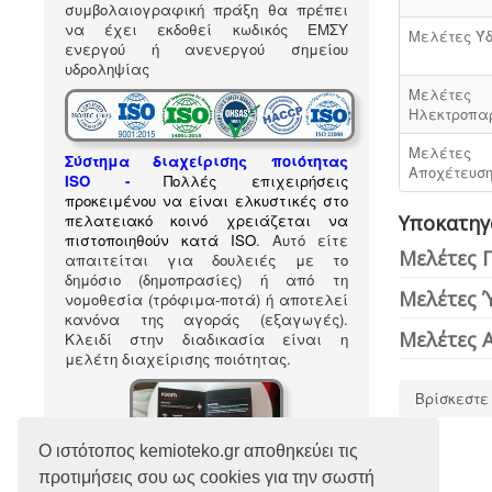
συμβολαιογραφική πράξη θα πρέπει
να έχει εκδοθεί κωδικός ΕΜΣΥ
Μελέτες Ύδ
ενεργού ή ανενεργού σημείου
υδροληψίας
Μελέτες
Ηλεκτροπα
Μελέτες
Σύστημα διαχείρισης ποιότητας
Αποχέτευσ
ISO
-
Πολλές επιχειρήσεις
προκειμένου να είναι ελκυστικές στο
πελατειακό κοινό χρειάζεται να
Υποκατηγ
πιστοποιηθούν κατά ISO
. Αυτό είτε
Μελέτες 
απαιτείται για δουλειές με το
δημόσιο (δημοπρασίες) ή από τη
Μελέτες 
νομοθεσία (τρόφιμα-ποτά) ή αποτελεί
κανόνα της αγοράς (εξαγωγές).
Μελέτες 
Κλειδί στην διαδικασία είναι η
μελέτη διαχείρισης ποιότητας.
Βρίσκεστε
Ο ιστότοπος kemioteko.gr αποθηκεύει τις
προτιμήσεις σου ως cookies για την σωστή
Κανονισμός λειτουργίας
Ακολούθησέ μας