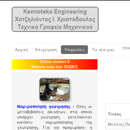
ΠΎΛ
Αρχική
Επιχείρηση
Υπηρεσίες
Τα νέα μας
Online visitors 0
Website total hits 7632871
Νομιμοποίηση γεώτρησης -
Όλες οι
μεταβιβάσεις ακινήτων, στα οποία
Τίτλος
υπάρχει γεώτρηση, εκτελούνται
κατόπιν νομιμοποίησης της
Μελέτες Πο
γεώτρησης. Για να προχωρήσει η