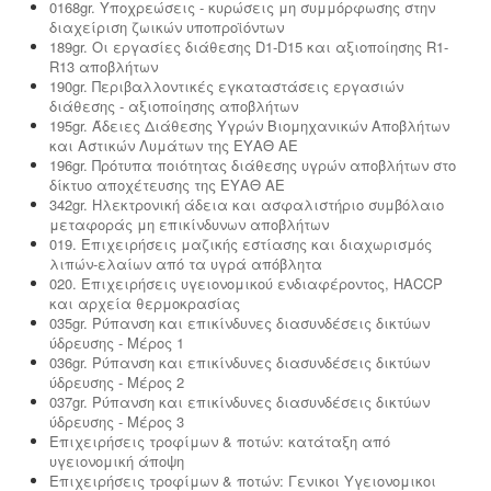
0168gr. Υποχρεώσεις - κυρώσεις μη συμμόρφωσης στην
διαχείριση ζωικών υποπροϊόντων
189gr. Οι εργασίες διάθεσης D1-D15 και αξιοποίησης R1-
R13 αποβλήτων
190gr. Περιβαλλοντικές εγκαταστάσεις εργασιών
διάθεσης - αξιοποίησης αποβλήτων
195gr. Άδειες Διάθεσης Υγρών Βιομηχανικών Αποβλήτων
και Αστικών Λυμάτων της ΕΥΑΘ ΑΕ
196gr. Πρότυπα ποιότητας διάθεσης υγρών αποβλήτων στο
δίκτυο αποχέτευσης της ΕΥΑΘ ΑΕ
342gr. Ηλεκτρονική άδεια και ασφαλιστήριο συμβόλαιο
μεταφοράς μη επικίνδυνων αποβλήτων
019. Επιχειρήσεις μαζικής εστίασης και διαχωρισμός
λιπών-ελαίων από τα υγρά απόβλητα
020. Επιχειρήσεις υγειονομικού ενδιαφέροντος, HACCP
και αρχεία θερμοκρασίας
035gr. Ρύπανση και επικίνδυνες διασυνδέσεις δικτύων
ύδρευσης - Μέρος 1
036gr. Ρύπανση και επικίνδυνες διασυνδέσεις δικτύων
ύδρευσης - Μέρος 2
037gr. Ρύπανση και επικίνδυνες διασυνδέσεις δικτύων
ύδρευσης - Μέρος 3
Επιχειρήσεις τροφίμων & ποτών: κατάταξη από
υγειονομική άποψη
Επιχειρήσεις τροφίμων & ποτών: Γενικοι Υγειονομικοι