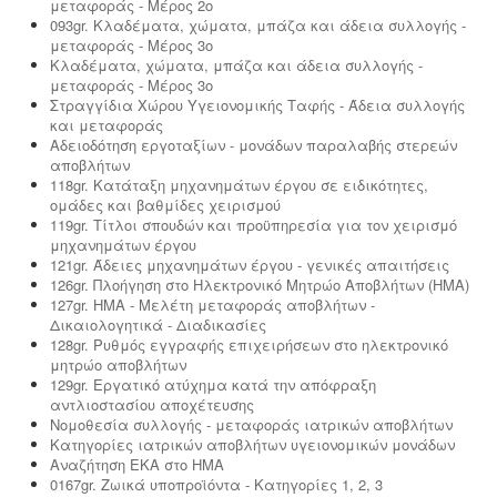
μεταφοράς - Μέρος 2ο
093gr. Κλαδέματα, χώματα, μπάζα και άδεια συλλογής -
μεταφοράς - Μέρος 3ο
Κλαδέματα, χώματα, μπάζα και άδεια συλλογής -
μεταφοράς - Μέρος 3ο
Στραγγίδια Χώρου Υγειονομικής Ταφής - Άδεια συλλογής
και μεταφοράς
Αδειοδότηση εργοταξίων - μονάδων παραλαβής στερεών
αποβλήτων
118gr. Κατάταξη μηχανημάτων έργου σε ειδικότητες,
ομάδες και βαθμίδες χειρισμού
119gr. Τίτλοι σπουδών και προϋπηρεσία για τον χειρισμό
μηχανημάτων έργου
121gr. Άδειες μηχανημάτων έργου - γενικές απαιτήσεις
126gr. Πλοήγηση στο Ηλεκτρονικό Μητρώο Αποβλήτων (ΗΜΑ)
127gr. ΗΜΑ - Μελέτη μεταφοράς αποβλήτων -
Δικαιολογητικά - Διαδικασίες
128gr. Ρυθμός εγγραφής επιχειρήσεων στο ηλεκτρονικό
μητρώο αποβλήτων
129gr. Εργατικό ατύχημα κατά την απόφραξη
αντλιοστασίου αποχέτευσης
Νομοθεσία συλλογής - μεταφοράς ιατρικών αποβλήτων
Κατηγορίες ιατρικών αποβλήτων υγειονομικών μονάδων
Αναζήτηση ΕΚΑ στο ΗΜΑ
0167gr. Ζωικά υποπροϊόντα - Κατηγορίες 1, 2, 3