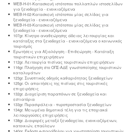
WEB-H-01-Κατασκευή ιστότοπου πολλαπλών ιστοσελίδων
για ξενοδοχεία - ενοικιαζόμενα
WEB-H-02-Κατασκευή ιστότοπου μίας σελίδας για
ξενοδοχεία - ενοικιαζόμενα
WEB-H-03-Κατασκευή ιστότοπου μίας σελίδας για
ξενοδοχεία - ενοικιαζόμενα
107gr. Κίνητρο αναθεώρησης άδειας λειτουργίας και
κατάταξης στα ξενοδοχεία - ενοικιαζόμενα ο κοινωνικός
τουρισμός
Ερωτήσεις για Αξιολόγηση - Επιθεώρηση - Κατάταξη
τουριστικών επιχειρήσεων
112gr. Λειτουργία πισίνας τουριστικών επιχειρήσεων
116gr. Πλοήγηση στο ΟΠΣ-ΑΔΕ γνωστοποίησης τουριστικών
καταλυμάτων
123gr. Συνοπτικός οδηγός καθαριότητας ξενοδοχείων
125gr. Οι απαιτήσεις της πισίνας στις τουριστικές
επιχειρήσεις
132gr. Διαχείριση παραπόνων σε ξενοδοχεία και
εστιατόρια
133gr. Πυρασφάλεια - πυροπροστασία ξενοδοχείων
134gr. Μειωμένα δημοτικά τέλη για τις εποχιακά
λειτουργούσες επιχειρήσεις
138gr. Διαφορές μεταξύ ξενοδοχείου, ενοικιαζόμενων,
κατοικιών, επαύλεων
140gr. Έκδοση e-παράβολου για γνωστοποίηση τουριστικών