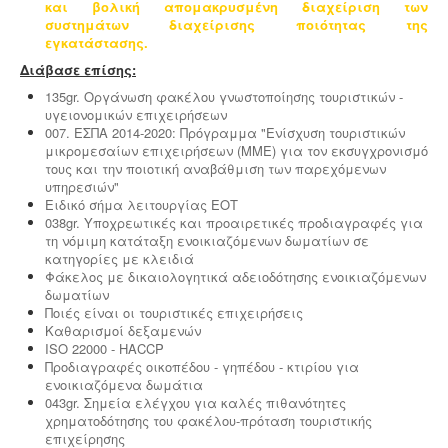
και βολική απομακρυσμένη διαχείριση των
συστημάτων διαχείρισης ποιότητας της
εγκατάστασης.
Διάβασε επίσης:
135gr. Οργάνωση φακέλου γνωστοποίησης τουριστικών -
υγειονομικών επιχειρήσεων
007. ΕΣΠΑ 2014-2020: Πρόγραμμα "Ενίσχυση τουριστικών
μικρομεσαίων επιχειρήσεων (ΜΜΕ) για τον εκσυγχρονισμό
τους και την ποιοτική αναβάθμιση των παρεχόμενων
υπηρεσιών"
Ειδικό σήμα λειτουργίας ΕΟΤ
038gr. Υποχρεωτικές και προαιρετικές προδιαγραφές για
τη νόμιμη κατάταξη ενοικιαζόμενων δωματίων σε
κατηγορίες με κλειδιά
Φάκελος με δικαιολογητικά αδειοδότησης ενοικιαζόμενων
δωματίων
Ποιές είναι οι τουριστικές επιχειρήσεις
Καθαρισμοί δεξαμενών
ISO 22000 - HACCP
Προδιαγραφές οικοπέδου - γηπέδου - κτιρίου για
ενοικιαζόμενα δωμάτια
043gr. Σημεία ελέγχου για καλές πιθανότητες
χρηματοδότησης του φακέλου-πρόταση τουριστικής
επιχείρησης