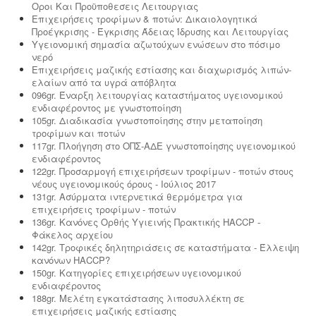
Οροι Και Προϋποθεσεις Λειτουργιας
Επιχειρήσεις τροφίμων & ποτών: Δικαιολογητικά
Προέγκρισης - Έγκρισης Άδειας Ίδρυσης και Λειτουργίας
Υγειονομική σημασία αζωτούχων ενώσεων στο πόσιμο
νερό
Επιχειρήσεις μαζικής εστίασης και διαχωρισμός λιπών-
ελαίων από τα υγρά απόβλητα
096gr. Έναρξη λειτουργίας καταστήματος υγειονομικού
ενδιαφέροντος με γνωστοποίηση
105gr. Διαδικασία γνωστοποίησης στην μεταποίηση
τροφίμων και ποτών
117gr. Πλοήγηση στο ΟΠΣ-ΑΔΕ γνωστοποίησης υγειονομικού
ενδιαφέροντος
122gr. Προσαρμογή επιχειρήσεων τροφίμων - ποτών στους
νέους υγειονομικούς όρους - Ιούλιος 2017
131gr. Ασύρματα ιντερνετικά θερμόμετρα για
επιχειρήσεις τροφίμων - ποτών
136gr. Κανόνες Ορθής Υγιεινής Πρακτικής HACCP -
Φάκελος αρχείου
142gr. Τροφικές δηλητηριάσεις σε καταστήματα - Έλλειψη
κανόνων HACCP?
150gr. Κατηγορίες επιχειρήσεων υγειονομικού
ενδιαφέροντος
188gr. Μελέτη εγκατάστασης λιποσυλλέκτη σε
επιχειρήσεις μαζικής εστίασης