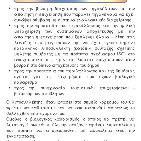
(GDPR), σύμφωνα με τον οποίο όλες οι επιχειρήσεις με
Ευρωπαίους πελάτες (περιλαμβανομένων και των
προς την βιώσιμη διαχείριση των τηγανέλαιων με την
Ελλήνων) θα πρέπει να μπορούν να αποδείξουν, με την
απαίτηση η επιχείρηση που παράγει τηγανέλαια να έχει
αναλογούσα μελέτη προστασίας δεδομένων, ότι
συνάψει σύμβαση με σύστημα εναλλακτικής διαχείρισης
συμμορφώνονται με τις νέες απαιτήσεις
προς την προστασία του περιβάλλοντος και την φιλική
μεταχείριση των συστημάτων αποχέτευσης με την
απαίτηση η επιχείρηση που ξεπλένει έλαια - λίπη στις
λάντζες των μαγειρείων της να έχει εγκατεστημένο
κατάλληλο λιποσυλλέκτη (κατόπιν σύνταξης σχετικής
μελέτης συμβατής με τα πρότυπα σχεδιασμού ISO) στο
αποχετευτικό της, πριν τα λύματα διοχετευτούν στον
βόθρο ή στο δίκτυο αποχέτευσης του δήμου
Ηλεκτροδότηση αρδευτικών γεωτρήσεων -
Για την
προς την προστασία του περιβάλλοντος και της δημόσιας
ηλεκτροδότηση αγροτικών γεωτρήσεων ή
υγείας για τις επιχειρήσεις που έχουν βιολογικό
εγκαταστάσεων και την εφαρμογή χαμηλού αγροτικού
καθαρισμό
τιμολογίου είναι υποχρεωτική η έκδοση άδειας χρήσης
προς την συνεργασία τουριστικών επιχειρήσεων -
νερού και του Δελτίου Γεωργοτεχνικών και
βυτιοφορέων αποβλήτων
Γεωργοοικονομικών Στοιχείων.
.
Ο λιποσυλλέκτης, όταν φτάσει στο σημείο κορεσμού του θα
πρέπει να καθαριστεί και να απομακρυνθεί ασφαλώς το
συλλεχθέν περιεχόμενό του.
Πυρασφάλεια - Πυροπροστασία -
Υφιστάμενες
Ομοίως, ο βιολογικός καθαρισμός, ο οποίος θα πρέπει να
επιχειρήσεις εκπαιδευτήριων, χώρων συνάθροισης
λειτουργεί σωστά σε όλη την σαιζόν, παράγει λυματολάσπη
κοινού, γραφείων και εμπορικών
που πρέπει να απομακρυνθεί με ασφάλεια από την
καταστημάτων οφείλουν να επανακαθορίσουν μέτρα
εγκατάσταση.
και μέσα πυροπροστασίας σύμφωνα με τις νέες