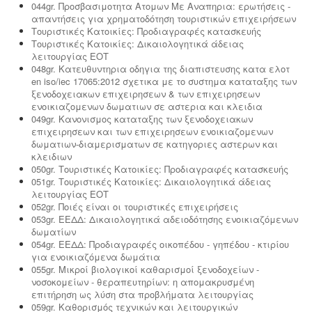
044gr. Προσβασιμοτητα Ατομων Με Αναπηρια: ερωτήσεις -
απαντήσεις για χρηματοδότηση τουριστικών επιχειρήσεων
Τουριστικές Κατοικίες: Προδιαγραφές κατασκευής
Τουριστικές Κατοικίες: Δικαιολογητικά άδειας
λειτουργίας ΕΟΤ
048gr. Κατευθυντηρια οδηγια της διαπιστευσης κατα ελοτ
en iso/iec 17065:2012 σχετικα με το συστημα καταταξης των
ξενοδοχειακων επιχειρησεων & των επιχειρησεων
ενοικιαζομενων δωματιων σε αστερια και κλειδια
049gr. Κανονισμος καταταξης των ξενοδοχειακων
επιχειρησεων και των επιχειρησεων ενοικιαζομενων
δωματιων-διαμερισματων σε κατηγοριες αστερων και
κλειδιων
050gr. Τουριστικές Κατοικίες: Προδιαγραφές κατασκευής
051gr. Τουριστικές Κατοικίες: Δικαιολογητικά άδειας
λειτουργίας ΕΟΤ
052gr. Ποιές είναι οι τουριστικές επιχειρήσεις
053gr. ΕΕΔΔ: Δικαιολογητικά αδειοδότησης ενοικιαζόμενων
δωματίων
054gr. ΕΕΔΔ: Προδιαγραφές οικοπέδου - γηπέδου - κτιρίου
για ενοικιαζόμενα δωμάτια
055gr. Μικροί βιολογικοί καθαρισμοί ξενοδοχείων -
νοσοκομείων - θεραπευτηρίων: η απομακρυσμένη
επιτήρηση ως λύση στα προβλήματα λειτουργίας
059gr. Καθορισμός τεχνικών και λειτουργικών