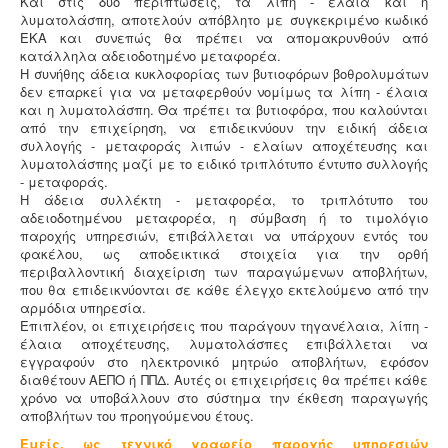
Και στις δύο περιπτώσεις, τα λίπη - έλαια και η
διατάξεις (ΠΥΔ 16/15, 3/15, 17/16 & /17).
λυματολάσπη, αποτελούν απόβλητο με συγκεκριμένο κωδικό
ΕΚΑ και συνεπώς θα πρέπει να απομακρυνθούν από
κατάλληλα αδειοδοτημένο μεταφορέα.
Η συνήθης άδεια κυκλοφορίας των βυτιοφόρων βοθρολυμάτων
δεν επαρκεί για να μεταφερθούν νομίμως τα λίπη - έλαια
και η λυματολάσπη. Θα πρέπει τα βυτιοφόρα, που καλούνται
από την επιχείρηση, να επιδεικνύουν την ειδική άδεια
συλλογής - μεταφοράς λιπών - ελαίων αποχέτευσης και
λυματολάσπης μαζί με το ειδικό τριπλότυπο έντυπο συλλογής
- μεταφοράς.
Η άδεια συλλέκτη - μεταφορέα, το τριπλότυπο του
αδειοδοτημένου μεταφορέα, η σύμβαση ή το τιμολόγιο
παροχής υπηρεσιών, επιβάλλεται να υπάρχουν εντός του
φακέλου, ως αποδεικτικά στοιχεία για την ορθή
περιβαλλοντική διαχείριση των παραγώμενων αποβλήτων,
που θα επιδεικνύονται σε κάθε έλεγχο εκτελούμενο από την
αρμόδια υπηρεσία.
Επιπλέον, οι επιχειρήσεις που παράγουν τηγανέλαια, λίπη -
έλαια αποχέτευσης, λυματολάσπες επιβάλλεται να
εγγραφούν στο ηλεκτρονικό μητρώο αποβλήτων, εφόσον
διαθέτουν ΑΕΠΟ ή ΠΠΔ. Αυτές οι επιχειρήσεις θα πρέπει κάθε
χρόνο να υποβάλλουν στο σύστημα την έκθεση παραγωγής
αποβλήτων του προηγούμενου έτους.
Εμείς, ως τεχνικό γραφείο παροχής υπηρεσιών