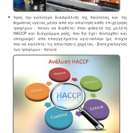
5
Άδεια λειτουργίας catering -
Τα catering
αδειοδοτούνται ως επαγγελματικά εργαστήρια με
/
προαπαιτούμενη κτηνιατρική άδεια λειτουργίας η
οποία συνοδεύεται από πλήρη μελέτη HACCP,
προς την καλύτερη διασφάλιση της ποιότητας και της
5
σύμφωνα με τον ευρωπαϊκό κανονισμό 853/2004.
δημόσιας υγείας μέσα από την απαίτηση κάθε επιχείρηση
τροφίμων - ποτών να διαθέτει στον φάκελό της μελέτη
HACCP και διάγραμμα ροής, που θα έχει συνταχθεί και
υπογραφεί από επαγγελματία υγιεινολόγο (με πτυχίο
που να καλύπτει τις απαιτήσεις χημείας - βιοτεχνολογίας
των τροφίμων - ποτών)
Νομιμοποίηση γεώτρησης -
Όλες οι μεταβιβάσεις
ακινήτων, στα οποία υπάρχει γεώτρηση, εκτελούνται
κατόπιν νομιμοποίησης της γεώτρησης. Για να
προχωρήσει η συμβολαιογραφική πράξη θα πρέπει να
έχει εκδοθεί κωδικός ΕΜΣΥ ενεργού ή ανενεργού
σημείου υδροληψίας
Μελέτη προστασίας δεδομένων πελατών (GDPR)
-
Στις 25-05-2018 τίθεται σε εφαρμογή ο
νέος
ευρωπαϊκός κανονισμός προστασίας δεδομένων