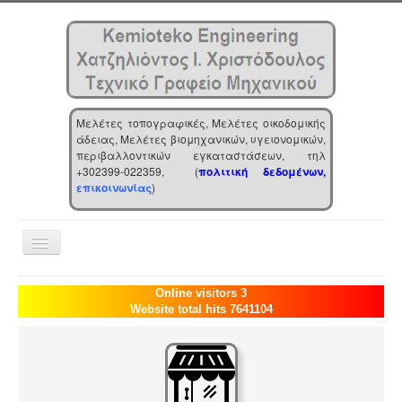
Μελέτες τοπογραφικές, Μελέτες οικοδομικής
άδειας, Μελέτες βιομηχανικών, υγειονομικών,
περιβαλλοντικών εγκαταστάσεων, τηλ
+302399-022359, (
πολιτική δεδομένων,
επικοινωνίας
)
Toggle
Navigation
Αρχική
Online visitors 3
Website total hits 7641104
Επιχείρηση
Υπηρεσίες
Τα νέα μας