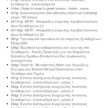
ξενοδοχεία - ενοικιαζόμενα
218en. Guide to invest in greek tourism - hotels - rooms
227gr. Δικαιολογητικά αδειοδότησης κάμπινγκ (camping)
μέχρι 150 άτομα
247-01gr. ΑΕΠΟ - Αποφάσεις έγκρισης περιβαλλοντικών
όρων ξενοδοχείων (1)
247-02gr. ΑΕΠΟ - Αποφάσεις έγκρισης περιβαλλοντικών
όρων ξενοδοχείων (2)
287gr. Υγειονομικό πρωτόκολλο λειτουργίας ξενοδοχείων -
ΕΕΔΔ 2020
328gr. Πρωτόκολλα καθαριότητας και υγιεινής στο
Ξενοδοχείο – Καλές Πρακτικές για την Ασφάλεια
Ευπαθών Ομάδων-Επισκεπτών Και Διαδικασίες
Διασφάλισης
329gr. Covid 19 - Μεταδοτικές Νόσοι και Λοιμώξεις -
Έλεγχος και Βασικά Μέτρα Προστασίας στον
Ξενοδοχειακό Τομέα
361gr. Εντυπα συστήματος διαχείρισης ποιότητας
ξενοδοχείων - ενοικιαζόμενων - μέρος 1
362gr. Εντυπα συστήματος διαχείρισης ποιότητας
ξενοδοχείων - ενοικιαζόμενων - μέρος 2
363gr. Εντυπα συστήματος διαχείρισης ποιότητας
ξενοδοχείων - ενοικιαζόμενων - μέρος 3
364gr. Εντυπα συστήματος διαχείρισης ποιότητας