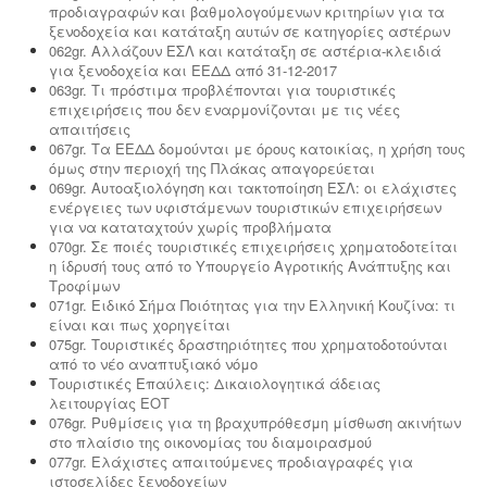
προδιαγραφών και βαθμολογούμενων κριτηρίων για τα
ξενοδοχεία και κατάταξη αυτών σε κατηγορίες αστέρων
062gr. Αλλάζουν ΕΣΛ και κατάταξη σε αστέρια-κλειδιά
για ξενοδοχεία και ΕΕΔΔ από 31-12-2017
063gr. Τι πρόστιμα προβλέπονται για τουριστικές
επιχειρήσεις που δεν εναρμονίζονται με τις νέες
απαιτήσεις
067gr. Τα ΕΕΔΔ δομούνται με όρους κατοικίας, η χρήση τους
όμως στην περιοχή της Πλάκας απαγορεύεται
069gr. Αυτοαξιολόγηση και τακτοποίηση ΕΣΛ: οι ελάχιστες
ενέργειες των υφιστάμενων τουριστικών επιχειρήσεων
για να καταταχτούν χωρίς προβλήματα
070gr. Σε ποιές τουριστικές επιχειρήσεις χρηματοδοτείται
η ίδρυσή τους από το Υπουργείο Αγροτικής Ανάπτυξης και
Τροφίμων
071gr. Ειδικό Σήμα Ποιότητας για την Ελληνική Κουζίνα: τι
είναι και πως χορηγείται
075gr. Τουριστικές δραστηριότητες που χρηματοδοτούνται
από το νέο αναπτυξιακό νόμο
Τουριστικές Επαύλεις: Δικαιολογητικά άδειας
λειτουργίας ΕΟΤ
076gr. Ρυθμίσεις για τη βραχυπρόθεσμη μίσθωση ακινήτων
στο πλαίσιο της οικονομίας του διαμοιρασμού
077gr. Ελάχιστες απαιτούμενες προδιαγραφές για
ιστοσελίδες ξενοδοχείων