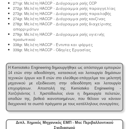
271gr. Μελέτη HACCP - Διάγραμμα ροής CCP
272gr. Μελέτη HACCP - Διάγραμμα ροής παραγγελίας
273gr. Μελέτη HACCP - Διάγραμμα ροής παραλαβής
274gr. Μελέτη HACCP - Διάγραμμα ροής κουζίνας
278gr. Μελέτη HACCP - Διάγραμμα ροής διαχείρισης
απορριμάτων
279gr. Μελέτη HACCP - Διάγραμμα ροής υγιεινής
προσωπικού
338gr. Μελέτη HACCP - Έντυπα και φόρμες
339gr. Μελέτη HACCP - Οδηγίες Εργασίας
Η Kemioteko Engineering δημιουργήθηκε ως απόσταγμα εμπειριών
14 ετών στην αδειοδότηση, κατασκευή και λειτουργία δημόσιων
τεχνικών έργων και 8 ετών στο ελεύθερο επάγγελμα του μελετητή
μηχανικού με εξειδίκευση στην αδειοδότηση και λειτουργία
επιχειρήσεων.
Αποστολή της Kemioteko Engineering -
Χατζηλιόντος Ι. Χριστόδουλος είναι η δημιουργία πελατών,
οπαδών της, βαθειά ικανοποιημένων, που θέλουν να κάνουν
διαχρονικά τα σωστά πράγματα με τους κατάλληλους συνεργάτες.
Διπλ. Χημικός Μηχανικός ΕΜΠ - Msc Περιβαλλοντικού
Σχεδιασμού