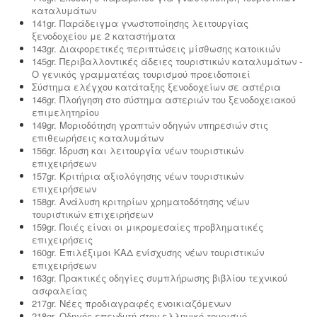
καταλυμάτων
141gr. Παράδειγμα γνωστοποίησης λειτουργίας
ξενοδοχείου με 2 καταστήματα
143gr. Διαφορετικές περιπτώσεις μίσθωσης κατοικιών
145gr. Περιβαλλοντικές άδειες τουριστικών καταλυμάτων -
Ο γενικός γραμματέας τουρισμού προειδοποιεί
Σύστημα ελέγχου κατάταξης ξενοδοχείων σε αστέρια
146gr. Πλοήγηση στο σύστημα αστεριών του ξενοδοχειακού
επιμελητηρίου
149gr. Μοριοδότηση γραπτών οδηγών υπηρεσιών στις
επιθεωρήσεις καταλυμάτων
156gr. Ίδρυση και λειτουργία νέων τουριστικών
επιχειρήσεων
157gr. Κριτήρια αξιολόγησης νέων τουριστικών
επιχειρήσεων
158gr. Ανάλυση κριτηρίων χρηματοδότησης νέων
τουριστικών επιχειρήσεων
159gr. Ποιές είναι οι μικρομεσαίες προβληματικές
επιχειρήσεις
160gr. Επιλέξιμοι ΚΑΔ ενίσχυσης νέων τουριστικών
επιχειρήσεων
163gr. Πρακτικές οδηγίες συμπλήρωσης βιβλίου τεχνικού
ασφαλείας
217gr. Νέες προδιαγραφές ενοικιαζόμενων
218gr. Οδηγός επενδυτή στον ελληνικό τουρισμό -