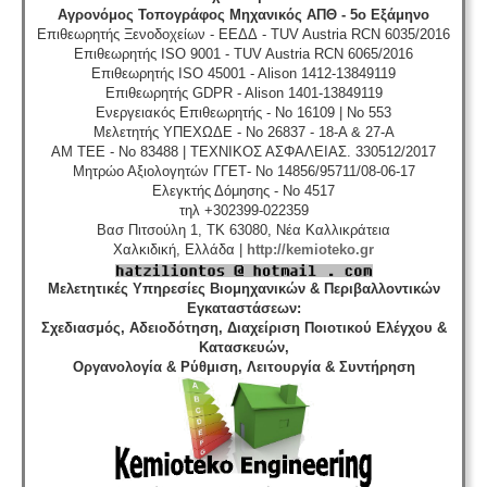
Αγρονόμος Τοπογράφος Μηχανικός ΑΠΘ - 5ο Εξάμηνο
Επιθεωρητής Ξενοδοχείων - ΕΕΔΔ - TUV Austria RCN 6035/2016
Επιθεωρητής ISO 9001 - TUV Austria RCN 6065/2016
Επιθεωρητής ISO 45001 - Alison 1412-13849119
Επιθεωρητής GDPR - Alison 1401-13849119
Ενεργειακός Επιθεωρητής - No 16109 | No 553
Μελετητής ΥΠΕΧΩΔΕ - No 26837 - 18-A & 27-A
ΑΜ ΤΕΕ - No 83488 | ΤΕΧΝΙΚΟΣ ΑΣΦΑΛΕΙΑΣ. 330512/2017
Μητρώο Αξιολογητών ΓΓΕΤ- No 14856/95711/08-06-17
Ελεγκτής Δόμησης - No 4517
τηλ +302399-022359
Βασ Πιτσούλη 1, TK 63080, Νέα Καλλικράτεια
Χαλκιδική, Ελλάδα |
http://kemioteko.gr
Μελετητικές Υπηρεσίες Βιομηχανικών & Περιβαλλοντικών
Εγκαταστάσεων
:
Σχεδιασμός, Αδειοδότηση, Διαχείριση Ποιοτικού Ελέγχου &
Κατασκευών,
Οργανολογία & Ρύθμιση, Λειτουργία & Συντήρηση