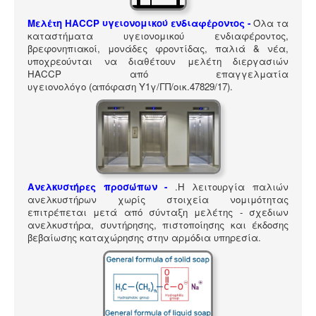
ΠΎΛΗ ΕΡΓΑΛΕΊΩΝ
Μελέτη HACCP υγειονομικού ενδιαφέροντος
-
Όλα τα
Αναζήτηση
καταστήματα υγειονομικού ενδιαφέροντος,
βρεφονηπιακοί, μονάδες φροντίδας, παλιά & νέα,
υποχρεούνται να διαθέτουν μελέτη διεργασιών
HACCP από επαγγελματία
υγειονολόγο (απόφαση
Υ1γ/ΓΠ/οικ.47829/17
).
Ανελκυστήρες προσώπων -
.
Η λειτουργία παλιών
ανελκυστήρων χωρίς στοιχεία νομιμότητας
επιτρέπεται μετά από σύνταξη μελέτης - σχεδιων
ανελκυστήρα, συντήρησης, πιστοποίησης και έκδοσης
βεβαίωσης καταχώρησης στην αρμόδια υπηρεσία.