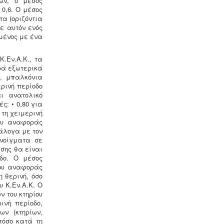
εων, ο μέσος
 0,6. Ο μέσος
α (οριζόντια
ε αυτόν ενός
μένος με ένα
Συλλογή - μεταφορά και
επεξεργασία ζωικών υποπροϊόντων
.Εν.Α.Κ., τα
-
Η διαχείριση ζωικών υποπροϊόντων
ρά εξωτερικά
διέπεται από τον Κανονισμό (ΕΚ)
ς, μπαλκόνια
αριθ. 1069/2009 και αρμόδιες είναι οι
ερινή περίοδο
κτηνιατρικές υπηρεσίες. Τα
αι ανατολικό
αδρανοποιημένα ζωικά υποπροϊόντα
ς: • 0,80 για
θεωρούνται μη επικίνδυνα απόβλητα
 τη χειμερινή
και περιλαμβάνονται στον κατάλογο
ίου αναφοράς
ΕΚΑ
.
άλογα με τον
ανοίγματα σε
σης θα είναι
οδο. Ο μέσος
ίου αναφοράς
 θερινή, όσο
υ Κ.Εν.Α.Κ. Ο
 του κτηρίου
ινή περίοδο,
Μελέτη επικινδυνότητας
ν (κτηρίων,
λεγιονέλλα -
.
Η υγειονομική
τόσο κατά τη
αναγνώριση και μελέτη εκτίμησης