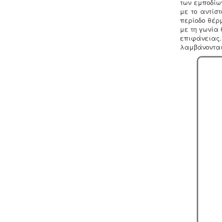
των εμποδίω
με το αντίστ
περίοδο θέρ
με τη γωνία 
Συλλογή και μεταφορά αποβλήτων
επιφάνειας.
-
Η δραστηριότητα συλλογής και
λαμβάνονται
μεταφοράς μη επικίνδυνων
αποβλήτων ασκείται μετά από την
έκδοση της σχετικής άδειας. Η άδεια
εκδίδεται μετά από την έγκριση της
σχετικής περιβαλλοντικής μελέτης
οργάνωσης του δικτύου συλλογής και
μεταφοράς.
Συλλογή και μεταφορά λιπαντικών
- ορυκτέλαιων
Η δραστηριότητα
συλλογής και μεταφοράς
επικίνδυνων
χρησιμοποιημένων
ορυκτέλαιων - λιπαντικών ασκείται
μετά από την έκδοση άδειας
επικινδύνων. Η άδεια εκδίδεται μετά
από την έγκριση της σχετικής