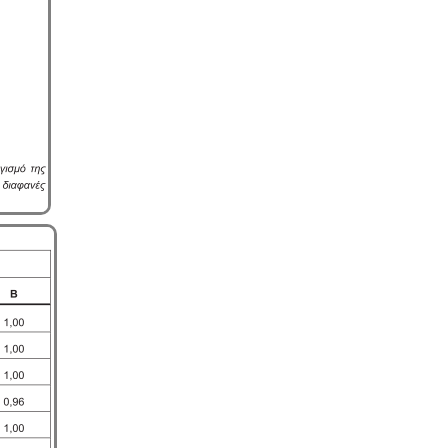
εγκατασταθούν ή συνεχίσουν να
λειτουργούν χρειάζονται
περιβαλλοντική άδεια σε ισχύ. Η
άδεια εκδίδεται μετά από την
έγκριση της σχετικής μελέτης
περιβαλλοντικών επιπτώσεων.
Κανονισμός λειτουργίας
τουριστικού καταλύματος
-
Τα
τουριστικά καταλύματα (ξενοδοχεία,
ενοικιαζόμενα, κάμπινγκ)
μοριοδοτούνται κατά την πιστοποίηση
κατάταξης σε κατηγορία άστρων ή
κλειδιών για τον κανονισμό
λειτουργίας που διακανονίζει
θέματα πολιτικής παραπόνων,
υποδοχής, περιβάλλοντος και
καθαριότητας.