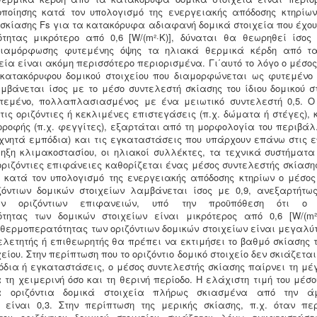
ποίησης κατά τον υπολογισμό της ενεργειακής απόδοσης κτηρίων
 σκίασης Fs για τα κατακόρυφα αδιαφανή δομικά στοιχεία που έχου
τητας μικρότερο από 0,6 [W/(m²·K)], δύναται θα θεωρηθεί ίσος 
διαμόρφωσης φυτεμένης όψης τα ηλιακά θερμικά κέρδη από τ
εία είναι ακόμη περισσότερο περιορισμένα. Γι΄αυτό το λόγο ο μέσο
 κατακόρυφου δομικού στοιχείου που διαμορφώνεται ως φυτεμένο
μβάνεται ίσος με το μέσο συντελεστή σκίασης του ίδιου δομικού στ
τεμένο, πολλαπλασιασμένος με ένα μειωτικό συντελεστή 0,5. Ο
τις οριζόντιες ή κεκλιμένες επιστεγάσεις (π.χ. δώματα ή στέγες),
ροφής (π.χ. φεγγίτες), εξαρτάται από τη μορφολογία του περιβάλ
εχνητά εμπόδια) και τις εγκαταστάσεις που υπάρχουν επάνω στις ε
ηξη κλιμακοστασίου, οι ηλιακοί συλλέκτες, τα τεχνικά συστήματα
 οριζόντιες επιφάνειες καθορίζεται ένας μέσος συντελεστής σκίαση
 κατά τον υπολογισμό της ενεργειακής απόδοσης κτηρίων ο μέσος
ζόντιων δομικών στοιχείων λαμβάνεται ίσος με 0,9, ανεξαρτήτω
ων οριζόντιων επιφανειών, υπό την προϋπόθεση ότι ο σ
τητας των δομικών στοιχείων είναι μικρότερος από 0,6 [W/(m²
 θερμοπερατότητας των οριζόντιων δομικών στοιχείων είναι μεγαλύτ
μελετητής ή επιθεωρητής θα πρέπει να εκτιμήσει το βαθμό σκίασης τ
χείου. Στην περίπτωση που το οριζόντιο δομικό στοιχείο δεν σκιάζετα
δια ή εγκαταστάσεις, ο μέσος συντελεστής σκίασης παίρνει τη μέγ
ια τη χειμερινή όσο και τη θερινή περίοδο. Η ελάχιστη τιμή του μέσ
α οριζόντια δομικά στοιχεία πλήρως σκιασμένα από την ά
, είναι 0,3. Στην περίπτωση της μερικής σκίασης, π.χ. όταν πε