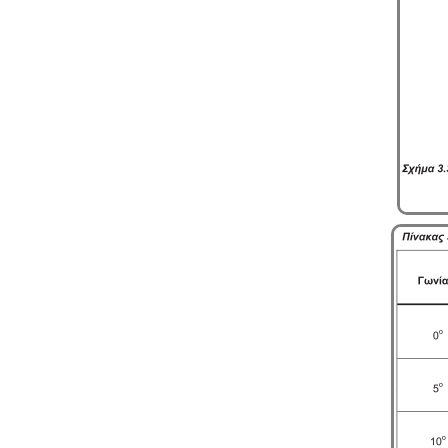
περιβαλλοντικής μελέτης οργάνωσης
του δικτύου συλλογής και μεταφοράς
και της ασφάλισης περιβαλλοντικής
ευθύνης.