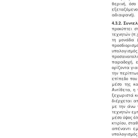
εκπαιδευτήριων, χώρων συνάθροισης
θερινή, όσο
κοινού, γραφείων και εμπορικών
εξεταζόμενο
καταστημάτων οφείλουν να
αδιαφανή).
επανακαθορίσουν μέτρα και μέσα
4.3.2. Συντ
πυροπροστασίας σύμφωνα με τις
προκύπτει σ
νέες διατάξεις (ΠΥΔ 16/15, 3/15, 17/16 &
τεχνητών (π.
/17).
τη μονάδα (
προσδιορισμ
υπολογισμός
προσανατολι
παραδοχή, ε
ορίζοντα για
Μελέτη HACCP υγειονομικού
την περίπτω
ενδιαφέροντος
-
Όλα τα
επίπεδο που
καταστήματα υγειονομικού
μέσο της κα
ενδιαφέροντος, βρεφονηπιακοί,
Αντίθετα, η
μονάδες φροντίδας, παλιά & νέα,
ξεχωριστά κ
υποχρεούνται να διαθέτουν μελέτη
διέρχεται απ
διεργασιών HACCP από
με την άνω 
επαγγελματία
τεχνητών εμ
υγειονολόγο (απόφαση
Υ1γ/ΓΠ/
μέσο ύψος όλ
οικ.47829/17
).
κτιρίου, στα
απέναντι εμ
υπολογισμός