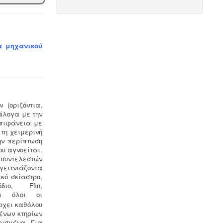
Μελέτη και εγκατάσταση
λιποσυλλέκτη -
Για τις επιχειρήσεις
μαζικής εστίασης, η χρήση
λιποσυλλέκτη, κατόπιν
τα μηχανικού
υγειονολογικής μελέτης, συμβατής με
τα πρότυπα DIN 1986-100α, EN 1825-
1+2, DIN 4040-100 είναι υποχρεωτική
από την υγειονομική διάταξη Υ1γ / ΓΠ
/ οικ. 47829 / 17
.
 (οριζόντια,
άλογα με την
επιφάνεια με
 τη χειμερινή
ην περίπτωση
Τεχνικός ασφαλείας στην εργασία
υ αγνοείται.
-
Όλες οι επιχειρήσεις έχουν την
 συντελεστών
υποχρέωση να διαθέτουν μελέτη
γειτνιάζοντα
επικινδυνότητας από επαγγελματία
ικό σκίαστρο,
τεχνικό ασφαλείας εγγεγραμμένο
ο, Ffin,
στο μητρώο της επιθεώρησης
τι όλοι οι
εργασίας (Ν. 3850/10, άρθρα 12, 42,
ρχει καθόλου
43)
ένων κτηρίων
ρισμένα. Για