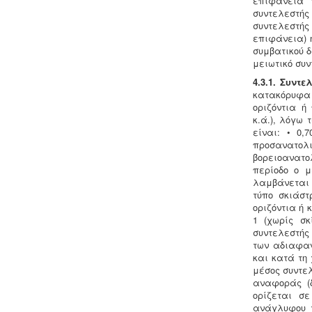
επιφάνεια τ
κατόπιν αγωγής στο πρωτοδικείο από
συντελεστής 
το 65% των συνιδιοκτητών.
.
συντελεστής
επιφάνεια) 
συμβατικού 
μειωτικό συν
4.3.1. Συντ
κατακόρυφα 
οριζόντια ή
κ.ά.), λόγω 
Μελέτη - άδεια διάθεσης υγρών
είναι: • 0,
αποβλήτων -
Για όλες τις
προσανατολισ
επιχειρήσεις του νομού Θεσσαλονίκης
βορειοανατολ
η ΕΥΑΘ ζητάει υγειονολογική μελέτη
περίοδο ο μ
(πτυχιούχου μελετητή) παραγωγής /
λαμβάνεται 
επεξεργασίας / διάθεσης υγρών
τύπο σκιάστ
αποβλήτων, προκειμένου να εκδώσει
οριζόντια ή
την άδεια διάθεσης - σύνδεσης με το
1 (χωρίς σκ
δίκτυο αποχέτευσης (ειδικός
συντελεστής
κανονισμός αποχέτευσης ΦΕΚ
των αδιαφαν
1793Β-2018).
.
και κατά τη 
μέσος συντε
αναφοράς (δ
Πυρασφάλεια - Πυροπροστασία -
ορίζεται σ
Υφιστάμενες επιχειρήσεις
ανάγλυφου τ