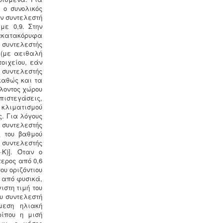
 ο συνολικός
ν συντελεστή
με 0,9. Στην
ακατακόρυφα
Κτηματολόγιο -
.
Η υποβολή δηλώσεων
ς συντελεστής
στο κτηματολόγιο ξεκίνησε, ένας
 (με αειθαλή
τρόπος για να αποφευχθεί η
οιχείου, εάν
ταλαιπωρία είναι να υποβληθεί η
 συντελεστής
δήλωση ηλεκτρονικά μέσω ίντερνετ.
 καθώς και τα
λοντος χώρου
πιστεγάσεις,
 κλιματισμού
ς. Για λόγους
 συντελεστής
ς του βαθμού
Νομιμοποίηση γεώτρησης -
Όλες οι
υντελεστής
μεταβιβάσεις ακινήτων, στα οποία
·K)]. Όταν ο
υπάρχει γεώτρηση, εκτελούνται
ερος από 0,6
κατόπιν νομιμοποίησης της
ου οριζόντιου
γεώτρησης. Για να προχωρήσει η
ι από φυσικά,
συμβολαιογραφική πράξη θα πρέπει
ιστη τιμή του
να έχει εκδοθεί κωδικός ΕΜΣΥ
ου συντελεστή
ενεργού ή ανενεργού σημείου
μεση ηλιακή
υδροληψίας
ρίπου η μισή