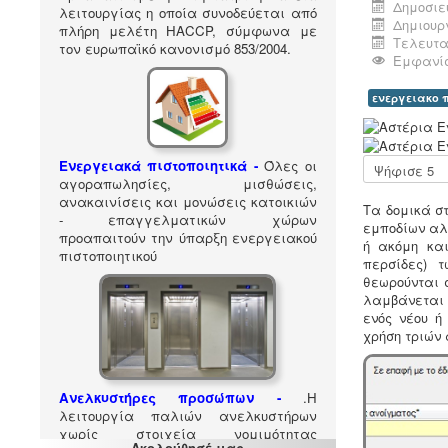
Δημοσιεύ
λειτουργίας η οποία συνοδεύεται από
Δημιουργ
πλήρη μελέτη HACCP, σύμφωνα με
Τελευτα
τον ευρωπαϊκό κανονισμό 853/2004.
Εμφανίσ
ενεργειακο 
Α
ξ
ι
Παρακαλώ
Ενεργειακά πιστοποιητικά -
Όλες οι
ο
αξιολογήστε
αγοραπωλησίες, μισθώσεις,
λ
ανακαινίσεις και μονώσεις κατοικιών
Τα δομικά σ
ό
- επαγγελματικών χώρων
εμποδίων αλλ
γ
προαπαιτούν την ύπαρξη ενεργειακού
ή ακόμη και
η
πιστοποιητικού
περσίδες) 
σ
θεωρούνται 
η
λαμβάνεται 
Χ
ενός νέου ή
ρ
χρήση τριών
ή
σ
τ
η
Ανελκυστήρες προσώπων -
.
Η
:
λειτουργία παλιών ανελκυστήρων
χωρίς στοιχεία νομιμότητας
Ακολούθησέ μας