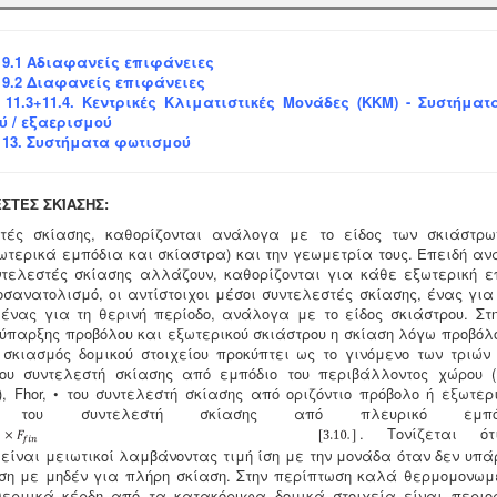
 9.1 Αδιαφανείς επιφάνειες
 9.2 Διαφανείς επιφάνειες
 11.3+11.4. Κεντρικές Κλιματιστικές Μονάδες (ΚΚΜ) - Συστήμα
ύ / εξαερισμού
 13. Συστήματα φωτισμού
ΕΣΤΈΣ ΣΚΊΑΣΗΣ:
τές σκίασης, καθορίζονται ανάλογα με το είδος των σκιάστρων
ωτερικά εμπόδια και σκίαστρα) και την γεωμετρία τους. Επειδή αν
ντελεστές σκίασης αλλάζουν, καθορίζονται για κάθε εξωτερική 
σανατολισμό, οι αντίστοιχοι μέσοι συντελεστές σκίασης, ένας για
 ένας για τη θερινή περίοδο, ανάλογα με το είδος σκιάστρου. Στ
 ύπαρξης προβόλου και εξωτερικού σκιάστρου η σκίαση λόγω προβόλο
 σκιασμός δομικού στοιχείου προκύπτει ως το γινόμενο των τριών
του συντελεστή σκίασης από εμπόδιο του περιβάλλοντος χώρου (
.), Fhor, • του συντελεστή σκίασης από οριζόντιο πρόβολο ή εξωτερ
 του συντελεστή σκίασης από πλευρικό εμπόδι
. Τονίζεται ό
 είναι μειωτικοί λαμβάνοντας τιμή ίση με την μονάδα όταν δεν υπά
ίση με μηδέν για πλήρη σκίαση. Στην περίπτωση καλά θερμομονωμ
ερμικά κέρδη από τα κατακόρυφα δομικά στοιχεία είναι περιο