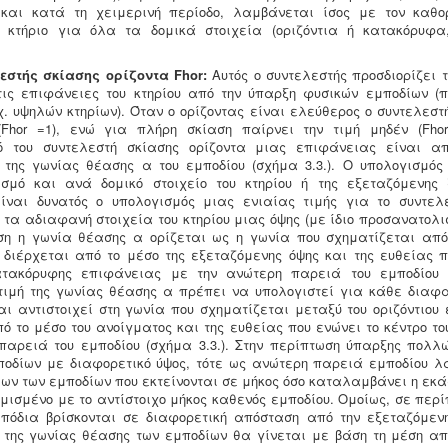
 και κατά τη χειμερινή περίοδο, λαμβάνεται ίσος με τον καθο
 κτήριο για όλα τα δομικά στοιχεία (οριζόντια ή κατακόρυφ
ελεστής σκίασης ορίζοντα Fhor:
Αυτός ο συντελεστής προσδιορίζει 
τις επιφάνειες του κτηρίου από την ύπαρξη φυσικών εμποδίων (π
χ. υψηλών κτηρίων). Όταν ο ορίζοντας είναι ελεύθερος ο συντελεστ
Fhor =1), ενώ για πλήρη σκίαση παίρνει την τιμή μηδέν (Fhor
ό του συντελεστή σκίασης ορίζοντα μιας επιφάνειας είναι α
 της γωνίας θέασης α του εμποδίου (σχήμα 3.3.). Ο υπολογισμός
σμό και ανά δομικό στοιχείο του κτηρίου ή της εξεταζόμενης
ίναι δυνατός ο υπολογισμός μιας ενιαίας τιμής για το συντελ
 τα αδιαφανή στοιχεία του κτηρίου μιας όψης (με ίδιο προσανατολισ
ση η γωνία θέασης α ορίζεται ως η γωνία που σχηματίζεται από 
 διέρχεται από το μέσο της εξεταζόμενης όψης και της ευθείας π
τακόρυφης επιφάνειας με την ανώτερη παρειά του εμποδίου (
 τιμή της γωνίας θέασης α πρέπει να υπολογιστεί για κάθε διαφα
αι αντιστοιχεί στη γωνία που σχηματίζεται μεταξύ του οριζόντιου 
ό το μέσο του ανοίγματος και της ευθείας που ενώνει το κέντρο τ
παρειά του εμποδίου (σχήμα 3.3.). Στην περίπτωση ύπαρξης πολλ
ποδίων με διαφορετικό ύψος, τότε ως ανώτερη παρειά εμποδίου λ
ων των εμποδίων που εκτείνονται σε μήκος όσο καταλαμβάνει η εκά
θμισμένο με το αντίστοιχο μήκος καθενός εμποδίου. Ομοίως, σε περ
πόδια βρίσκονται σε διαφορετική απόσταση από την εξεταζόμενη
 της γωνίας θέασης των εμποδίων θα γίνεται με βάση τη μέση α