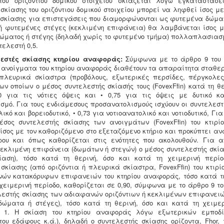
ου οριζόντιου δομικού στοιχείου σκιάζεται λόγω εγκαταστάσ
σκίασης του οριζόντιου δομικού στοιχείου μπορεί να ληφθεί ίσος με
 σκίασης για επιστεγάσεις που διαμορφώνονται ως φυτεμένα δώματ
ή φυτεμένες στέγες (κεκλιμένη επιφάνεια) θα λαμβάνεται ίσος μ
δώματος ή στέγης (δηλαδή χωρίς το φυτεμένο τμήμα) πολλαπλασιασ
τελεστή 0,5.
ελεστές σκίασης κτηρίου αναφοράς:
Σύμφωνα με το άρθρο 9 του Κ
ανοίγματα του κτηρίου αναφοράς διαθέτουν τα απαραίτητα σταθε
 πλευρικά σκίαστρα (προβόλους, εξωτερικές περσίδες, πέργκολε
των οποίων ο μέσος συντελεστής σκίασής τους (FovexFfin) κατά τη θ
70 για τις νότιες όψεις και • 0,75 για τις όψεις με δυτικό κ
μό. Για τους ενδιάμεσους προσανατολισμούς ισχύουν οι συντελεστέ
ικό και βορειοδυτικό, • 0,73 για νοτιοανατολικό και νοτιοδυτικό, Για
έσος συντελεστής σκίασης των ανοιγμάτων (FovexFfin) του κτιρ
ίσος με τον καθοριζόμενο στο εξεταζόμενο κτήριο και προκύπτει αν
ρου και όπως καθορίζεται στις ενότητες που ακολουθούν. Για 
 κεκλιμένη επιφάνεια (δωμάτων ή στεγών) ο μέσος συντελεστής σκία
ίαση), τόσο κατά τη θερινή, όσο και κατά τη χειμερινή περί
 σκίασης (από οριζόντια ή πλευρικά σκίαστρα, FovexFfin) του κτιρ
ών κατακόρυφων επιφανειών του κτηρίου αναφοράς, τόσο κατά τη
χειμερινή περίοδο, καθορίζεται σε 0,90, σύμφωνα με το άρθρο 9 το
λεστής σκίασης των αδιαφανών οριζόντιων ή κεκλιμένων επιφανειών
ώματα ή στέγες), τόσο κατά τη θερινή, όσο και κατά τη χειμερ
ε 1. Η σκίαση του κτηρίου αναφοράς λόγω εξωτερικών εμποδίω
ου εδάφους κ.ά.), δηλαδή ο συντελεστής σκίασης ορίζοντα, Fhor, 