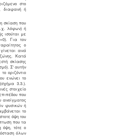
ριζόμενο στο
του κινδύνου από την λεγιονέλλα στις
α, διαφανή ή
υδρεύσεις ξενοδοχειακών κτιρίων
επιβάλλεται από τις νέες
υγειονομικές διατάξεις του
τη σκίαση που
Υπουργείου Υγείας.
.χ. λόφων) ή
ής ισούται με
=0). Για τον
παραίτητος ο
 γίνεται ανά
 ζώνης. Κατά
εστή σκίασης
μό). Σ' αυτήν
Υγρά απόβλητα παραγωγής
το οριζόντιο
καλλυντικών - Υπολογισμός χημικά
ου ενώνει το
απαιτούμενου οξυγόνου -
.
Τα υγρά
σχήμα 3.3.).
απόβλητα από την παραγωγή
νές στοιχείο
καλλυντικών ελέγχονται ως προς τις
επιπέδου που
απαιτήσεις επεξεργασίας μέσα από
ου ανοίγματος
ειδική μελέτη επεξεργασίας και
ών φυσικών ή
διάθεσης πριν την σύνδεση με το
αμβάνεται το
κεντρικό δίκτυο αποχέτευσης.
στοτε όψη του
ίπτωση που τα
 όψη, τότε ο
πόσταση όλων