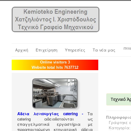
ΠΎΛ
Αρχική
Επιχείρηση
Υπηρεσίες
Τα νέα μας
Online visitors 3
Website total hits 7637712
Τεχνικό Ά
Άδεια λειτουργίας catering -
Τα
Πληροφορια
catering αδειοδοτούνται ως
Γράφτηκε α
επαγγελματικά εργαστήρια με
Κατηγορία
προαπαιτούμενη κτηνιατρική άδεια