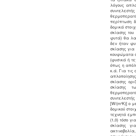
λόγους απλο
συντελεστής
Μελέτη πισίνας / κολυμβητικής
θερμοπερατό
δεξαμενής -
Οι πισίνες είναι χημικές
περίπτωση 
εγκαταστάσεις επεξεργασίας νερού
δομικά στοιχ
σύμφωνα με το προεδρικό διάταγμα
σκίασης του
ΠΔ 274/97. Για την λειτουργία της
φυτά) θα λα
πισίνας απαιτείται υγειονολογική -
δεν ήταν φυ
χημικοτεχνική μελέτη και κανονισμός
σκίασης για 
λειτουργίας - ασφαλείας. Η άδεια
κουφώματα ο
λειτουργίας εκδίδεται με διαδικασίες
(φυσικά ή τ
γνωστοποίησης.
όπως η απόλ
κ.ά. Για τις
απλοποίησης
σκίασης ορι
σκίασης τ
θερμοπερατό
συντελεστής
[W/(m²K)] ο 
Τακτοποίηση εξ αδιαιρέτου εκτός
δομικού στοι
σχεδίου -
Σύμφωνα με τις από 12-06-
τεχνητά εμπό
2018 νέες διατάξεις του νόμου
(1,0) τόσο γ
4495/2017 τα εκτός σχεδίου εξ
σκίασης γι
αδιαιρέτου μπορούν να προχωρήσουν
ακτινοβολία
σε σύσταση διαίρεσης ιδιοκτησίας