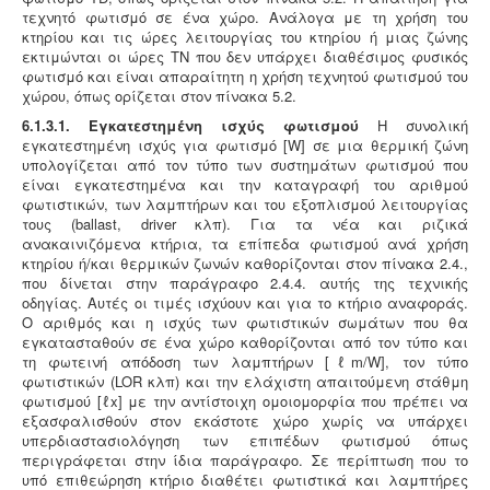
τεχνητό φωτισμό σε ένα χώρο. Ανάλογα με τη χρήση του
κτηρίου και τις ώρες λειτουργίας του κτηρίου ή μιας ζώνης
εκτιμώνται οι ώρες ΤN που δεν υπάρχει διαθέσιμος φυσικός
φωτισμό και είναι απαραίτητη η χρήση τεχνητού φωτισμού του
χώρου, όπως ορίζεται στον πίνακα 5.2.
6.1.3.1. Εγκατεστημένη ισχύς φωτισμού
Η συνολική
εγκατεστημένη ισχύς για φωτισμό [W] σε μια θερμική ζώνη
υπολογίζεται από τον τύπο των συστημάτων φωτισμού που
είναι εγκατεστημένα και την καταγραφή του αριθμού
φωτιστικών, των λαμπτήρων και του εξοπλισμού λειτουργίας
τους (ballast, driver κλπ). Για τα νέα και ριζικά
ανακαινιζόμενα κτήρια, τα επίπεδα φωτισμού ανά χρήση
κτηρίου ή/και θερμικών ζωνών καθορίζονται στον πίνακα 2.4.,
που δίνεται στην παράγραφο 2.4.4. αυτής της τεχνικής
οδηγίας. Αυτές οι τιμές ισχύουν και για το κτήριο αναφοράς.
Ο αριθμός και η ισχύς των φωτιστικών σωμάτων που θα
εγκατασταθούν σε ένα χώρο καθορίζονται από τον τύπο και
τη φωτεινή απόδοση των λαμπτήρων [ℓm/W], τον τύπο
φωτιστικών (LOR κλπ) και την ελάχιστη απαιτούμενη στάθμη
φωτισμού [ℓx] με την αντίστοιχη ομοιομορφία που πρέπει να
εξασφαλισθούν στον εκάστοτε χώρο χωρίς να υπάρχει
υπερδιαστασιολόγηση των επιπέδων φωτισμού όπως
περιγράφεται στην ίδια παράγραφο. Σε περίπτωση που το
υπό επιθεώρηση κτήριο διαθέτει φωτιστικά και λαμπτήρες