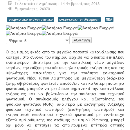
Τελευταία ενημέρωση : 14 Φεβρουάριος 2018
Εμφανίσεις: 24970
ενεργειακο πιστοποιητικο
ενεργειακη επιθεωρηση
ΠΕΑ
Τεχνικός ασφαλείας στην εργασία -
Όλες οι
επιχειρήσεις έχουν την υποχρέωση να διαθέτουν
Α
μελέτη επικινδυνότητας από επαγγελματία τεχνικό
ξ
ασφαλείας εγγεγραμμένο στο μητρώο της
ι
Παρακαλώ
επιθεώρησης εργασίας (Ν. 3850/10, άρθρα 12, 42, 43)
ο
αξιολογήστε
λ
Ο φωτισμός εκτός από το μεγάλο ποσοστό κατανάλωσης που
ό
κατέχει στο σύνολο του κτηρίου, άρχισε να αποκτά επιπλέον
γ
ενδιαφέρον, ιδιαίτερα με την κατασκευή νέων μεγάλων
η
κτηρίων, την αύξηση του κόστους ηλεκτρικής ενέργειας και τις
σ
υψηλότερες απαιτήσεις για την ποιότητα εσωτερικού
η
Μελέτη HACCP υγειονομικού ενδιαφέροντος
-
Όλα τα
φωτισμού. Νέου τύπου λαμπτήρες με μεγαλύτερη διάρκεια
Χ
καταστήματα υγειονομικού ενδιαφέροντος,
ζωής, υψηλότερες φωτεινές αποδόσεις και καλύτερη ποιότητα
ρ
βρεφονηπιακοί, μονάδες φροντίδας, παλιά & νέα,
φωτισμού, μπορούν να μειώσουν σημαντικά την κατανάλωση
ή
υποχρεούνται να διαθέτουν μελέτη διεργασιών
ενέργειας και να βελτιώσουν την ποιότητα του τεχνητού
σ
HACCP από επαγγελματία
φωτισμού. Ο συνδυασμός ελέγχου και αξιοποίησης του
τ
υγειονολόγο (απόφαση
Υ1γ/ΓΠ/οικ.47829/17
).
φυσικού φωτισμού (Φ.Φ.), ιδιαίτερα με αισθητήρες σύζευξης
η
φυσικού τεχνητού φωτισμού (αισθητήρες φωτισμού) και
:
ενεργειακά αποδοτικού τεχνικού φωτισμού με αντίστοιχο
εξοπλισμό ρύθμισης της στάθμης φωτισμού (dimming), μπορεί
5
όχι μόνο να επιτύχει τα απαιτούμενα επίπεδα οπτικής