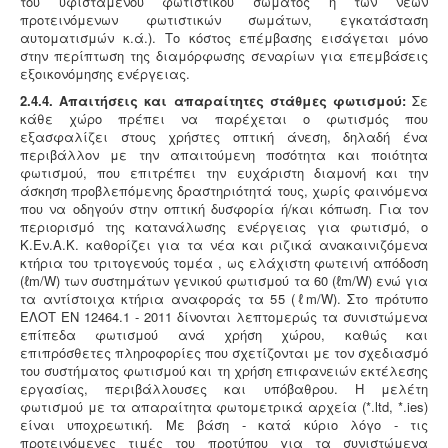
2.4.4. Απαιτήσεις και απαραίτητες στάθμες φωτισμού:
Σε
κάθε χώρο πρέπει να παρέχεται ο φωτισμός που
εξασφαλίζει στους χρήστες οπτική άνεση, δηλαδή ένα
περιβάλλον με την απαιτούμενη ποσότητα και ποιότητα
φωτισμού, που επιτρέπει την ευχάριστη διαμονή και την
άσκηση προβλεπόμενης δραστηριότητά τους, χωρίς φαινόμενα
που να οδηγούν στην οπτική δυσφορία ή/και κόπωση. Για τον
περιορισμό της κατανάλωσης ενέργειας για φωτισμό, ο
Κ.Εν.Α.Κ. καθορίζει για τα νέα και ριζικά ανακαινιζόμενα
κτήρια του τριτογενούς τομέα , ως ελάχιστη φωτεινή απόδοση
(ℓm/W) των συστημάτων γενικού φωτισμού τα 60 (ℓm/W) ενώ για
τα αντίστοιχα κτήρια αναφοράς τα 55 (ℓm/W). Στο πρότυπο
ΕΛΟΤ EN 12464.1 - 2011 δίνονται λεπτομερώς τα συνιστώμενα
επίπεδα φωτισμού ανά χρήση χώρου, καθώς και
επιπρόσθετες πληροφορίες που σχετίζονται με τον σχεδιασμό
του συστήματος φωτισμού και τη χρήση επιφανειών εκτέλεσης
εργασίας, περιβάλλουσες και υπόβαθρου. Η μελέτη
φωτισμού με τα απαραίτητα φωτομετρικά αρχεία (*.ltd, *.ies)
είναι υποχρεωτική. Με βάση - κατά κύριο λόγο - τις
προτεινόμενες τιμές του προτύπου για τα συνιστώμενα