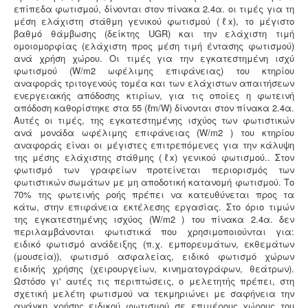
επίπεδα φωτισμού, δίνονται στον πίνακα 2.4α. οι τιμές για τη
μέση ελάχιστη στάθμη γενικού φωτισμού (ℓx), το μέγιστο
βαθμό θάμβωσης (δείκτης UGR) και την ελάχιστη τιμή
ομοιομορφίας (ελάχιστη προς μέση τιμή έντασης φωτισμού)
ανά χρήση χώρου. Οι τιμές για την εγκατεστημένη ισχύ
φωτισμού (W/m2 ωφέλιμης επιφάνειας) του κτηρίου
αναφοράς τριτογενούς τομέα και των ελάχιστων απαιτήσεων
ενεργειακής απόδοσης κτιρίων, για τις οποίες η φωτεινή
απόδοση καθορίστηκε στα 55 (ℓm/W) δίνονται στον πίνακα 2.4α.
Αυτές οι τιμές, της εγκατεστημένης ισχύος των φωτιστικών
ανά μονάδα ωφέλιμης επιφάνειας (W/m2 ) του κτηρίου
αναφοράς είναι οι μέγιστες επιτρεπόμενες για την κάλυψη
της μέσης ελάχιστης στάθμης (ℓx) γενικού φωτισμού.. Στον
φωτισμό των γραφείων προτείνεται περιορισμός των
φωτιστικών σωμάτων με μη αποδοτική κατανομή φωτισμού. Το
70% της φωτεινής ροής πρέπει να κατευθύνεται προς τα
κάτω, στην επιφάνεια εκτέλεσης εργασίας. Στο όριο τιμών
της εγκατεστημένης ισχύος (W/m2 ) του πίνακα 2.4α. δεν
περιλαμβάνονται φωτιστικά που χρησιμοποιούνται για:
ειδικό φωτισμό ανάδειξης (π.χ. εμπορευμάτων, εκθεμάτων
(μουσεία)), φωτισμό ασφαλείας, ειδικό φωτισμό χώρων
ειδικής χρήσης (χειρουργείων, κινηματογράφων, θεάτρων).
Ωστόσο γι' αυτές τις περιπτώσεις, ο μελετητής πρέπει, στη
σχετική μελέτη φωτισμού να τεκμηριώνει με σαφήνεια την
ανάγκη χρήσης ειδικού φωτισμού σε επιμέρους χώρους του