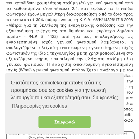
που αποδίδουν χαμηλότερη στάθμη (ℓx) γενικού φωτισμού από
τα καθορισμένα στον πίνακα 2.4. και εφόσον τα επίπεδα
φωτισμού έχουν μεγαλύτερη διαφοροποίηση από το όριο προς
τα κάτω κατά 30% (σύμφωνα με τη Κ.Υ.Α. Δ6/Β/14826/17-6-2008
«Μέτρα για τη βελτίωση της ενεργειακής απόδοσης και την
εξοικονόμηση ενέργειας στο δημόσιο και ευρύτερο δημόσιο
τομέα» - ΦΕΚ Β’ 1122) τότε για τους υπολογισμούς, ως
εγκατεστημένη ισχύς γενικού φωτισμού λαμβάνεται η
υπολογιζόμενη ελάχιστη απαιτούμενη εγκατεστημένη ισχύς
φωτιστικών της ίδιας τεχνολογίας με τη χρησιμοποιούμενη στο
εξεταζόμενο κτήριο, που πληροί την ελάχιστη στάθμη (ℓx)
γενικού φωτισμού. Η ελάχιστη απαιτούμενη εγκατεστημένη
ισχύς (W/m2) γενικού φωτισμού υπολογίζεται ανάλογα με τον
τύπο λαμπτήρων και του εξοπλισμού λειτουργίας (τύπος ballast
κλπ) που καταγράφονται στο υπό επιθεώρηση κτήριο, την
Ο ιστότοπος kemioteko.gr αποθηκεύει τις
ελάχιστη απαιτούμενη στάθμη φωτισμού (lx) ανάλογα με τη
προτιμήσεις σου ως cookies για την σωστή
χρήση του χώρου (πίνακας 2.4.) και τις τυπικές τιμές του
συντελεστή μετατροπής (πυκνότητα ισχύος ανά 100lx), για
λειτουργία του και εξυπηρέτησή σου. Συμφωνείς;
διάφορες τεχνολογίες φωτιστικών που εφαρμόζονται στα
Πληροφορίες για cookies
ελληνικά κτήρια και δίνεται στον πίνακα 5.1α. Ο τρόπος
υπολογισμού του ορίου της εγκατεστημένης ισχύος για κάθε
κτίριο θα είναι ο ίδιος όπως περιγράφεται στην παράγραφο
Συμφωνώ
2.4.4. αυτής της τεχνικής οδηγίας.