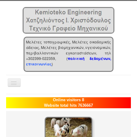
Μελέτες τοπογραφικές, Μελέτες οικοδομικής
άδειας, Μελέτες βιομηχανικών, υγειονομικών,
περιβαλλοντικών εγκαταστάσεων, τηλ
+302399-022359, (
πολιτική δεδομένων,
επικοινωνίας
)
Toggle
Navigation
Αρχική
Online visitors 8
Website total hits 7636667
Επιχείρηση
Υπηρεσίες
Τα νέα μας