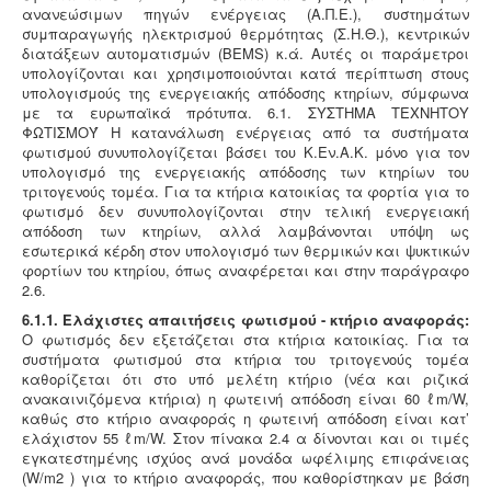
ανανεώσιμων πηγών ενέργειας (Α.Π.Ε.), συστημάτων
συμπαραγωγής ηλεκτρισμού θερμότητας (Σ.Η.Θ.), κεντρικών
διατάξεων αυτοματισμών (BEMS) κ.ά. Αυτές οι παράμετροι
υπολογίζονται και χρησιμοποιούνται κατά περίπτωση στους
υπολογισμούς της ενεργειακής απόδοσης κτηρίων, σύμφωνα
με τα ευρωπαϊκά πρότυπα. 6.1. ΣΥΣΤΗΜΑ ΤΕΧΝΗΤΟΥ
ΦΩΤΙΣΜΟΎ Η κατανάλωση ενέργειας από τα συστήματα
φωτισμού συνυπολογίζεται βάσει του Κ.Εν.Α.Κ. μόνο για τον
υπολογισμό της ενεργειακής απόδοσης των κτηρίων του
τριτογενούς τομέα. Για τα κτήρια κατοικίας τα φορτία για το
φωτισμό δεν συνυπολογίζονται στην τελική ενεργειακή
απόδοση των κτηρίων, αλλά λαμβάνονται υπόψη ως
εσωτερικά κέρδη στον υπολογισμό των θερμικών και ψυκτικών
φορτίων του κτηρίου, όπως αναφέρεται και στην παράγραφο
2.6.
6.1.1. Ελάχιστες απαιτήσεις φωτισμού - κτήριο αναφοράς:
Ο φωτισμός δεν εξετάζεται στα κτήρια κατοικίας. Για τα
συστήματα φωτισμού στα κτήρια του τριτογενούς τομέα
καθορίζεται ότι στο υπό μελέτη κτήριο (νέα και ριζικά
ανακαινιζόμενα κτήρια) η φωτεινή απόδοση είναι 60 ℓm/W,
καθώς στο κτήριο αναφοράς η φωτεινή απόδοση είναι κατ’
ελάχιστον 55 ℓm/W. Στον πίνακα 2.4 α δίνονται και οι τιμές
εγκατεστημένης ισχύος ανά μονάδα ωφέλιμης επιφάνειας
(W/m2 ) για το κτήριο αναφοράς, που καθορίστηκαν με βάση