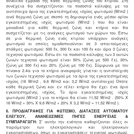
συνολικό εμβαδό της κάθε θερμικής ζώνης του κτιρίου. Στη
συνέχεια θα συσχετίζονται τα ποσοστά κάλυψης με τα
αντίστοιχα όρια της εγκατεστημένης ισχύος φωτισμού (W/m2 )
ανά θερμική ζώνη με σκοπό τη δημιουργία ενός μέσου ορίου
εγκατεστημένης ισχύς φωτισμού (W/m2 ) που θα είναι
μοναδικό για κάθε θερμική ζώνη και κτήριο και θα
συσχετίζεται με τις ανάγκες φωτισμού των χώρων του. Έστω
σε μια θερμική ζώνη ενός κτιρίου υπάρχουν ανάγκες
φωτισμού οι οποίες ομαδοποιούνται σε 3 απαιτούμενες
στάθμες φωτισμού: 500 ℓx, 300 ℓx και 100 ℓx και άρα 3 ζώνες
τεχνητού φωτισμού. Έστω ότι τα ποσοστά κάλυψης των 3 αυτών
ζωνών τεχνητού φωτισμού είναι 50% (ζώνη με 500 ℓx), 30%
(ζώνη με 300 ℓx) και 20% (ζώνη με 100 ℓx). Σύμφωνα με τον
πίνακα 2.4α για το κτήριο αναφοράς γίνεται η αντιστοίχιση
των ζωνών τεχνητού φωτισμού με τα όρια της εγκατεστημένης
ισχύος (16 W/m2 , 9,6 W/m2 και 3,2 W/m2 αντίστοιχα) Οπότε
κάθε θερμική ζώνη και εν τέλει κτήριο θα έχει ένα όριο
εγκατεστημένης ισχύος. Το όριο εγκατεστημένης ισχύς
φωτισμού (W/m2 ) για το κτήριο θα είναι 11,52 W/m2 . (50% Χ
16 W/m2 + 30% Χ 9,6 W/m2 + 20% Χ 3,2 W/m2 = 11,52 W/m2 ).
6. ΠΡΟΔΙΑΓΡΑΦΕΣ ΓΙΑ ΦΩΤΙΣΜΟ, ΔΙΑΤΑΞΕΙΣ ΑΥΤΟΜΑΤΟΥ
ΕΛΕΓΧΟΥ, ΑΝΑΝΕΩΣΙΜΕΣ ΠΗΓΕΣ ΕΝΕΡΓΕΙΑΣ &
ΣΥΜΠΑΡΑΓΩΓΗ:
Σ' αυτήν την ενότητα καθορίζονται όλες οι
παράμετροι των ηλεκτρολογικών και ηλεκτρονικών
εγκαταστάσεων, όπως οι εγκαταστάσεις τεχνητού φωτισμού,