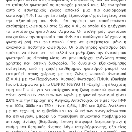
Μελέτη - άδεια διάθεσης υγρών αποβλήτων -
Για
όλες τις επιχειρήσεις του νομού Θεσσαλονίκης η ΕΥΑΘ
ζητάει υγειονολογική μελέτη (πτυχιούχου μελετητή)
παραγωγής / επεξεργασίας / διάθεσης υγρών
αποβλήτων, προκειμένου να εκδώσει την άδεια
διάθεσης - σύνδεσης με το δίκτυο αποχέτευσης (ειδικός
κανονισμός αποχέτευσης ΦΕΚ 1793Β-2018).
.