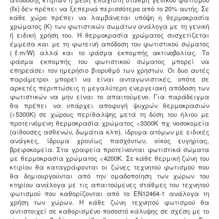
(ℓx) δεν πρέπει να ξεπερνά περισσότερο από το 20% αυτής. Σε
κάθε χώρο πρέπει να λαμβάνεται υπόψη η θερμοκρασία
χρώματος (Κ) των φωτιστικών σωμάτων ανάλογα με τη γενική
ή ειδική χρήση του. Η θερμοκρασία χρώματος συσχετίζεται
έμμεσα και με τη φωτεινή απόδοση του φωτιστικού σώματος
(ℓm/W) αλλά και το φάσμα εκπομπής ακτινοβολίας. Το
φάσμα εκπομπής του φωτιστικού σώματος μπορεί να
επηρεάσει τον ημερήσιο βιορυθμό των χρηστών. Οι δυο αυτές
παράμετροι μπορεί να είναι ανταγωνιστικές, οπότε σε
αρκετές περιπτώσεις η μεγαλύτερη ενεργειακή απόδοση των
φωτιστικών να μην είναι το απαιτούμενο. Για παράδειγμα
θα πρέπει να υπάρχει αποφυγή ψυχρών θερμοκρασιών
(<5300Κ) σε χώρους περίθαλψης μετά τη δύση του ήλιου με
προτεινόμενη θερμοκρασία χρώματος <3300Κ πχ νοσοκομεία
(αίθουσες ασθενών, δωμάτια κλπ), ίδρυμα ατόμων με ειδικές
ανάγκες, ίδρυμα χρονίως πασχόντων, οίκος ευγηρίας,
βρεφοκομεία. Στα γραφεία προτείνονται φωτιστικά σώματα
με θερμοκρασία χρώματος <4200Κ. Σε κάθε θερμική ζώνη του
κτιρίου θα καταγράφονται οι ζώνες τεχνητού φωτισμού που
θα δημιουργούνται από την ομαδοποίηση των χώρων του
κτηρίου ανάλογα με τις απαιτούμενες στάθμες του τεχνητού
φωτισμού που καθορίζονται από το ΕΝ12464-1 ανάλογα τη
χρήση των χώρων. Η κάθε ζώνη τεχνητού φωτισμού θα
αντιστοιχεί σε καθορισμένο ποσοστό κάλυψης σε σχέση με το