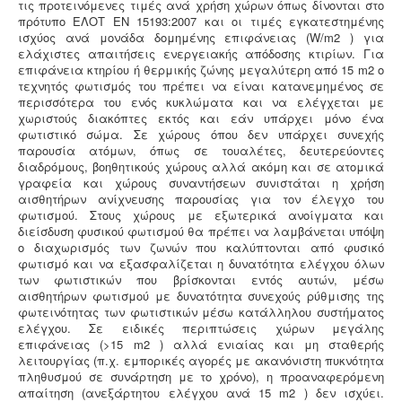
τις προτεινόμενες τιμές ανά χρήση χώρων όπως δίνονται στο
πρότυπο ΕΛΟΤ ΕΝ 15193:2007 και οι τιμές εγκατεστημένης
ισχύος ανά μονάδα δομημένης επιφάνειας (W/m2 ) για
ελάχιστες απαιτήσεις ενεργειακής απόδοσης κτιρίων. Για
επιφάνεια κτηρίου ή θερμικής ζώνης μεγαλύτερη από 15 m2 ο
τεχνητός φωτισμός του πρέπει να είναι κατανεμημένος σε
περισσότερα του ενός κυκλώματα και να ελέγχεται με
χωριστούς διακόπτες εκτός και εάν υπάρχει μόνο ένα
φωτιστικό σώμα. Σε χώρους όπου δεν υπάρχει συνεχής
παρουσία ατόμων, όπως σε τουαλέτες, δευτερεύοντες
διαδρόμους, βοηθητικούς χώρους αλλά ακόμη και σε ατομικά
γραφεία και χώρους συναντήσεων συνιστάται η χρήση
αισθητήρων ανίχνευσης παρουσίας για τον έλεγχο του
φωτισμού. Στους χώρους με εξωτερικά ανοίγματα και
διείσδυση φυσικού φωτισμού θα πρέπει να λαμβάνεται υπόψη
ο διαχωρισμός των ζωνών που καλύπτονται από φυσικό
φωτισμό και να εξασφαλίζεται η δυνατότητα ελέγχου όλων
των φωτιστικών που βρίσκονται εντός αυτών, μέσω
αισθητήρων φωτισμού με δυνατότητα συνεχούς ρύθμισης της
φωτεινότητας των φωτιστικών μέσω κατάλληλου συστήματος
ελέγχου. Σε ειδικές περιπτώσεις χώρων μεγάλης
επιφάνειας (>15 m2 ) αλλά ενιαίας και μη σταθερής
λειτουργίας (π.χ. εμπορικές αγορές με ακανόνιστη πυκνότητα
πληθυσμού σε συνάρτηση με το χρόνο), η προαναφερόμενη
απαίτηση (ανεξάρτητου ελέγχου ανά 15 m2 ) δεν ισχύει.