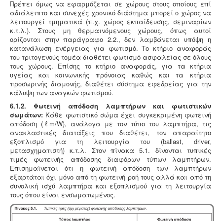
Πρέπει όμως να εφαρμόζεται σε χώρους στους οποίους επί
αδιάλειπτο και συνεχές χρονικό διάστημα μπορεί ο χώρος να
λειτουργεί τμηματικά (π.χ. χώρος εκπαίδευσης, σεμιναρίων
κ.τ.λ.). Στους μη θερμαινόμενους χώρους, όπως αυτοί
ορίζονται στην παράγραφο 2.2., δεν λαμβάνεται υπόψη η
κατανάλωση ενέργειας για φωτισμό. Το κτήριο αναφοράς
του τριτογενούς τομέα διαθέτει φωτισμό ασφαλείας σε όλους
τους χώρους. Επίσης το κτήριο αναφοράς, για τα κτήρια
υγείας και κοινωνικής πρόνοιας καθώς και τα κτήρια
προσωρινής διαμονής, διαθέτει σύστημα εφεδρείας για την
κάλυψη των αναγκών φωτισμού.
6.1.2. Φωτεινή απόδοση λαμπτήρων και φωτιστικών
σωμάτων:
Κάθε φωτιστικό σώμα έχει συγκεκριμένη φωτεινή
απόδοση (ℓm/W), ανάλογα με τον τύπο του λαμπτήρα, τις
ανακλαστικές διατάξεις που διαθέτει, τον απαραίτητο
εξοπλισμό για τη λειτουργία του (ballast, driver,
μετασχηματιστή) κ.τ.λ. Στον πίνακα 5.1. δίνονται τυπικές
τιμές φωτεινής απόδοσης διαφόρων τύπων λαμπτήρων.
Επισημαίνεται ότι η φωτεινή απόδοση των λαμπτήρων
εξαρτάται όχι μόνο από τη φωτεινή ροή τους αλλά και από τη
συνολική ισχύ λαμπτήρα και εξοπλισμού για τη λειτουργία
τους όπου είναι ενσωματωμένος.