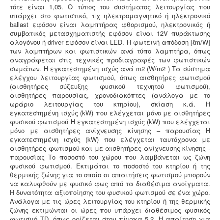
τότε είναι 1,05. Ο τύπος του συστήματος λειτουργίας που
υπάρχει στο φωτιστικό, πχ ηλεκτρομαγνητικό ή ηλεκτρονικό
ballast εφόσον είναι λαμπτήρας φθορισμού, ηλεκτρονικός ή
συμβατικός μετασχηματιστής εφόσον είναι 12V πυράκτωσης
αλογόνου ή driver εφόσον είναι LED. Η φωτεινή απόδοση [ℓm/W]
των λαμπτήρων και φωτιστικών ανά τύπο λαμπτήρα, όπως
αναγράφεται στις τεχνικές προδιαγραφές των φωτιστικών
σωμάτων. Η εγκατεστημένη ισχύς ανά m2 (W/m2 ) Τα σύστημα
ελέγχου λειτουργίας φωτισμού, όπως αισθητήρες φωτισμού
(αισθητήρες σύζευξης φυσικού τεχνητού φωτισμού),
αισθητήρες παρουσίας, χρονοδιακόπτες (ανάλογα με το
ωράριο λειτουργίας του κτηρίου), σκίαση κ.ά. Η
εγκατεστημένη ισχύς (kW) που ελέγχεται μόνο με αισθητήρες
φυσικού φωτισμού Η εγκατεστημένη ισχύς (kW) που ελέγχεται
μόνο με αισθητήρες ανίχνευσης κίνησης – παρουσίας Η
εγκατεστημένη ισχύς (kW) που ελέγχεται ταυτόχρονα με
αισθητήρες φωτισμού και με αισθητήρες ανίχνευσης κίνησης -
παρουσίας Το ποσοστό του χώρου που λαμβάνεται ως ζώνη
φυσικού φωτισμού. Εκτιμάται το ποσοστό του κτηρίου ή της
θερμικής ζώνης για το οποίο οι απαιτήσεις φωτισμού μπορούν
να καλυφθούν με φυσικό φως από τα διαθέσιμα ανοίγματα.
Η δυνατότητα αξιοποίησης του φυσικού φωτισμού σε ένα χώρο.
Ανάλογα με τις ώρες λειτουργίας του κτηρίου ή της θερμικής
ζώνης εκτιμώνται οι ώρες που υπάρχει διαθέσιμος φυσικός
φωτισμό ΤD, όπως ορίζεται στον πίνακα 5.2. Η απαίτηση για