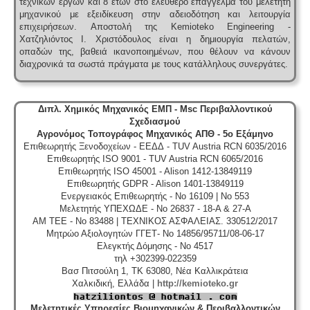
τεχνικών έργων και 8 ετών στο ελεύθερο επάγγελμα του μελετητή
μηχανικού με εξειδίκευση στην αδειοδότηση και λειτουργία
επιχειρήσεων.
Αποστολή της Kemioteko Engineering -
Χατζηλιόντος Ι. Χριστόδουλος είναι η δημιουργία πελατών,
οπαδών της, βαθειά ικανοποιημένων, που θέλουν να κάνουν
διαχρονικά τα σωστά πράγματα με τους κατάλληλους συνεργάτες.
Διπλ. Χημικός Μηχανικός ΕΜΠ - Msc Περιβαλλοντικού
Σχεδιασμού
Αγρονόμος Τοπογράφος Μηχανικός ΑΠΘ - 5ο Εξάμηνο
Επιθεωρητής Ξενοδοχείων - ΕΕΔΔ - TUV Austria RCN 6035/2016
Επιθεωρητής ISO 9001 - TUV Austria RCN 6065/2016
Επιθεωρητής ISO 45001 - Alison 1412-13849119
Επιθεωρητής GDPR - Alison 1401-13849119
Ενεργειακός Επιθεωρητής - No 16109 | No 553
Μελετητής ΥΠΕΧΩΔΕ - No 26837 - 18-A & 27-A
ΑΜ ΤΕΕ - No 83488 | ΤΕΧΝΙΚΟΣ ΑΣΦΑΛΕΙΑΣ. 330512/2017
Μητρώο Αξιολογητών ΓΓΕΤ- No 14856/95711/08-06-17
Ελεγκτής Δόμησης - No 4517
τηλ +302399-022359
Βασ Πιτσούλη 1, TK 63080, Νέα Καλλικράτεια
Χαλκιδική, Ελλάδα |
http://kemioteko.gr
Μελετητικές Υπηρεσίες Βιομηχανικών & Περιβαλλοντικών