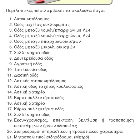
εκδίδεται μετά από την έγκριση της σχετικής μελέτης
5
περιβαλλοντικών επιπτώσεων.
Περιληπτικά, περιλαμβάνει τα ακόλουθα έργα:
/
Αυτοκινητόδρομος
Οδός ταχείας κυκλοφορίας
5
Οδός μεταξύ νομών/επαρχιών με Λ≥4
Οδός μεταξύ νομών/επαρχιών με Λ<4
Οδός μεταξύ επαρχιών/οικισμών
Μελέτη HACCP υγειονομικού ενδιαφέροντος
-
Όλα τα
Οδός μεταξύ μικρών οικισμών
καταστήματα υγειονομικού ενδιαφέροντος,
Συλλεκτήρια οδός
βρεφονηπιακοί, μονάδες φροντίδας, παλιά & νέα,
Δευτερεύουσα οδός
υποχρεούνται να διαθέτουν μελέτη διεργασιών
Αγροτική οδός
HACCP από επαγγελματία
Τριτεύουσα οδός
υγειονολόγο (απόφαση
Υ1γ/ΓΠ/οικ.47829/17
).
Δασική οδός
Αστικός αυτοκινητόδρομος
Αστική οδός ταχείας κυκλοφορίας
Αστική αρτηρία
Κύρια συλλεκτήρια οδός
Αστική αρτηρία
Νομιμοποίηση γεώτρησης -
Όλες οι μεταβιβάσεις
Κύρια συλλεκτήρια οδός
ακινήτων, στα οποία υπάρχει γεώτρηση, εκτελούνται
Συλλεκτήρια οδός
κατόπιν νομιμοποίησης της γεώτρησης. Για να
Εκσυγχρονισμός, επέκταση, βελτίωση ή τροποποίηση
προχωρήσει η συμβολαιογραφική πράξη θα πρέπει να
υφιστάμενων έργων οδοποιίας
έχει εκδοθεί κωδικός ΕΜΣΥ ενεργού ή ανενεργού
Σιδηρόδρομοι υπεραστικού ή προαστιακού χαρακτήρα
σημείου υδροληψίας
Μητροπολιτικοί σιδηρόδρομοι (Μετρό)