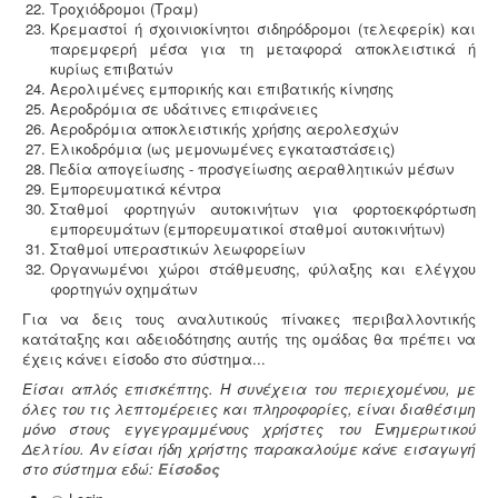
Τροχιόδρομοι (Τραμ)
Κρεμαστοί ή σχοινιοκίνητοι σιδηρόδρομοι (τελεφερίκ) και
παρεμφερή μέσα για τη μεταφορά αποκλειστικά ή
κυρίως επιβατών
Αερολιμένες εμπορικής και επιβατικής κίνησης
Αεροδρόμια σε υδάτινες επιφάνειες
Συλλογή και μεταφορά αποβλήτων -
Η
Αεροδρόμια αποκλειστικής χρήσης αερολεσχών
δραστηριότητα συλλογής και μεταφοράς μη
Ελικοδρόμια (ως μεμονωμένες εγκαταστάσεις)
επικίνδυνων αποβλήτων ασκείται μετά από την έκδοση
Πεδία απογείωσης - προσγείωσης αεραθλητικών μέσων
της σχετικής άδειας. Η άδεια εκδίδεται μετά από
Εμπορευματικά κέντρα
την έγκριση της σχετικής περιβαλλοντικής μελέτης
Σταθμοί φορτηγών αυτοκινήτων για φορτοεκφόρτωση
οργάνωσης του δικτύου συλλογής και μεταφοράς.
εμπορευμάτων (εμπορευματικοί σταθμοί αυτοκινήτων)
Σταθμοί υπεραστικών λεωφορείων
Οργανωμένοι χώροι στάθμευσης, φύλαξης και ελέγχου
φορτηγών οχημάτων
Για να δεις τους αναλυτικούς πίνακες περιβαλλοντικής
κατάταξης και αδειοδότησης αυτής της ομάδας θα πρέπει να
έχεις κάνει είσοδο στο σύστημα...
Τακτοποίηση εξ αδιαιρέτου εκτός σχεδίου -
Σύμφωνα
Είσαι απλός επισκέπτης. Η συνέχεια του περιεχομένου, με
με τις από 12-06-2018 νέες διατάξεις του νόμου
όλες του τις λεπτομέρειες και πληροφορίες, είναι διαθέσιμη
4495/2017 τα εκτός σχεδίου εξ αδιαιρέτου μπορούν να
μόνο στους εγγεγραμμένους χρήστες του Ενημερωτικού
προχωρήσουν σε σύσταση διαίρεσης ιδιοκτησίας
Δελτίου. Αν είσαι ήδη χρήστης παρακαλούμε κάνε εισαγωγή
κατόπιν αγωγής στο πρωτοδικείο από το 65% των
στο σύστημα εδώ:
Είσοδος
συνιδιοκτητών.
.