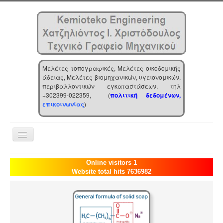
Μελέτες τοπογραφικές, Μελέτες οικοδομικής
άδειας, Μελέτες βιομηχανικών, υγειονομικών,
περιβαλλοντικών εγκαταστάσεων, τηλ
+302399-022359, (
πολιτική δεδομένων,
επικοινωνίας
)
Toggle
Navigation
Αρχική
Online visitors 1
Website total hits 7636982
Επιχείρηση
Υπηρεσίες
Τα νέα μας