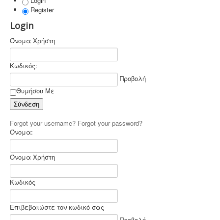
Login
Register
Login
Όνομα Χρήστη
Συλλογή - μεταφορά και επεξεργασία ζωικών
υποπροϊόντων -
Η διαχείριση ζωικών υποπροϊόντων
Κωδικός:
διέπεται από τον Κανονισμό (ΕΚ) αριθ. 1069/2009 και
αρμόδιες είναι οι κτηνιατρικές υπηρεσίες. Τα
Προβολή
αδρανοποιημένα ζωικά υποπροϊόντα θεωρούνται μη
Θυμήσου Με
επικίνδυνα απόβλητα και περιλαμβάνονται στον
κατάλογο ΕΚΑ
.
Σύνδεση
Forgot your username?
Forgot your password?
Όνομα:
Όνομα Χρήστη
Κωδικός
Επιβεβαιώστε τον κωδικό σας