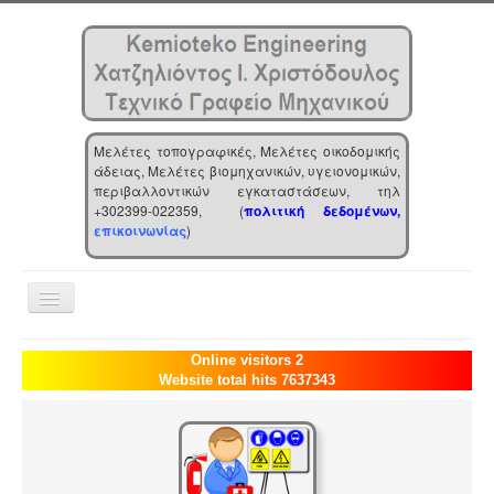
Μελέτες τοπογραφικές, Μελέτες οικοδομικής
άδειας, Μελέτες βιομηχανικών, υγειονομικών,
περιβαλλοντικών εγκαταστάσεων, τηλ
+302399-022359, (
πολιτική δεδομένων,
επικοινωνίας
)
Toggle
Navigation
Αρχική
Online visitors 2
Website total hits 7637343
Επιχείρηση
Υπηρεσίες
Τα νέα μας