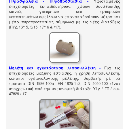
Πυρασφάλεια - Πυροπροστασία -
Υφιστάμενες
5
επιχειρήσεις εκπαιδευτήριων, χώρων συνάθροισης
κοινού, γραφείων και εμπορικών
καταστημάτων οφείλουν να επανακαθορίσουν μέτρα και
μέσα πυροπροστασίας σύμφωνα με τις νέες διατάξεις
Ανελκυστήρες προσώπων -
.
Η λειτουργία παλιών
(ΠΥΔ 16/15, 3/15, 17/16 & /17).
ανελκυστήρων χωρίς στοιχεία νομιμότητας
επιτρέπεται μετά από σύνταξη μελέτης - σχεδιων
ανελκυστήρα, συντήρησης, πιστοποίησης και έκδοσης
βεβαίωσης καταχώρησης στην αρμόδια υπηρεσία.
Μελέτη και εγκατάσταση λιποσυλλέκτη -
Για τις
επιχειρήσεις μαζικής εστίασης, η χρήση λιποσυλλέκτη,
κατόπιν υγειονολογικής μελέτης, συμβατής με τα
πρότυπα DIN 1986-100α, EN 1825-1+2, DIN 4040-100 είναι
Ηλεκτροδότηση αρδευτικών γεωτρήσεων -
Για την
υποχρεωτική από την υγειονομική διάταξη Υ1γ / ΓΠ / οικ.
ηλεκτροδότηση αγροτικών γεωτρήσεων ή
47829 / 17
.
εγκαταστάσεων και την εφαρμογή χαμηλού αγροτικού
τιμολογίου είναι υποχρεωτική η έκδοση άδειας χρήσης
νερού και του Δελτίου Γεωργοτεχνικών και
Γεωργοοικονομικών Στοιχείων.
.