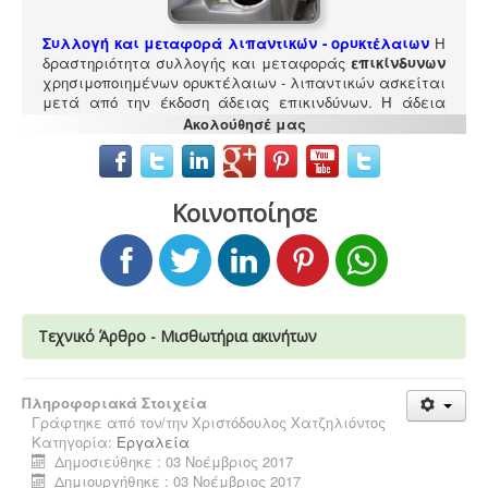
Συλλογή και μεταφορά λιπαντικών - ορυκτέλαιων
Η
δραστηριότητα συλλογής και μεταφοράς
επικίνδυνων
χρησιμοποιημένων ορυκτέλαιων - λιπαντικών ασκείται
μετά από την έκδοση άδειας επικινδύνων. Η άδεια
εκδίδεται μετά από την έγκριση της σχετικής
Ακολούθησέ μας
περιβαλλοντικής μελέτης οργάνωσης του δικτύου
συλλογής και μεταφοράς και της ασφάλισης
περιβαλλοντικής ευθύνης.
Κοινοποίησε
Άδεια λειτουργίας catering -
Τα catering
Τεχνικό Άρθρο - Μισθωτήρια ακινήτων
αδειοδοτούνται ως επαγγελματικά εργαστήρια με
προαπαιτούμενη κτηνιατρική άδεια λειτουργίας η
οποία συνοδεύεται από πλήρη μελέτη HACCP,
Πληροφοριακά Στοιχεία
σύμφωνα με τον ευρωπαϊκό κανονισμό 853/2004.
Γράφτηκε από τον/την
Χριστόδουλος Χατζηλιόντος
Κατηγορία:
Εργαλεία
Δημοσιεύθηκε : 03 Νοέμβριος 2017
Δημιουργήθηκε : 03 Νοέμβριος 2017