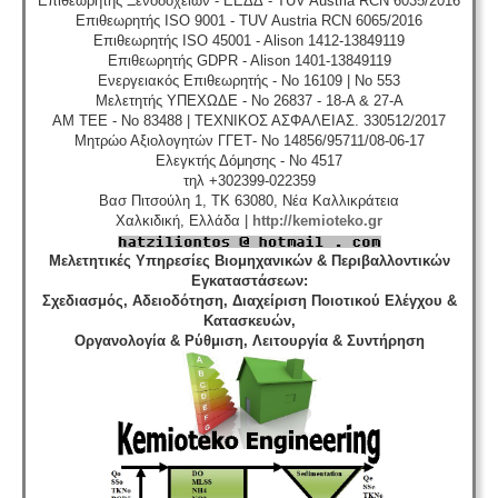
Επιθεωρητής Ξενοδοχείων - ΕΕΔΔ - TUV Austria RCN 6035/2016
Επιθεωρητής ISO 9001 - TUV Austria RCN 6065/2016
Επιθεωρητής ISO 45001 - Alison 1412-13849119
Επιθεωρητής GDPR - Alison 1401-13849119
Ενεργειακός Επιθεωρητής - No 16109 | No 553
Μελετητής ΥΠΕΧΩΔΕ - No 26837 - 18-A & 27-A
ΑΜ ΤΕΕ - No 83488 | ΤΕΧΝΙΚΟΣ ΑΣΦΑΛΕΙΑΣ. 330512/2017
Μητρώο Αξιολογητών ΓΓΕΤ- No 14856/95711/08-06-17
Ελεγκτής Δόμησης - No 4517
τηλ +302399-022359
Βασ Πιτσούλη 1, TK 63080, Νέα Καλλικράτεια
Χαλκιδική, Ελλάδα |
http://kemioteko.gr
Μελετητικές Υπηρεσίες Βιομηχανικών & Περιβαλλοντικών
Εγκαταστάσεων
:
Σχεδιασμός, Αδειοδότηση, Διαχείριση Ποιοτικού Ελέγχου &
Κατασκευών,
Οργανολογία & Ρύθμιση, Λειτουργία & Συντήρηση