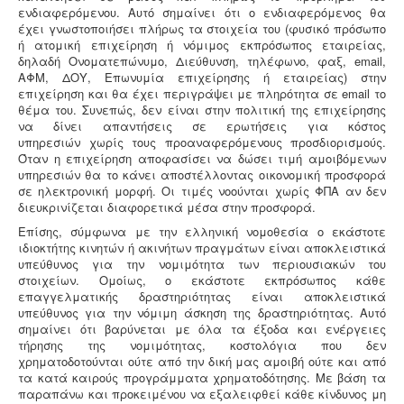
ενδιαφερόμενου. Αυτό σημαίνει ότι ο ενδιαφερόμενος θα
έχει γνωστοποιήσει πλήρως τα στοιχεία του (φυσικό πρόσωπο
ή ατομική επιχείρηση ή νόμιμος εκπρόσωπος εταιρείας,
δηλαδή Ονοματεπώνυμο, Διεύθυνση, τηλέφωνο, φαξ, email,
ΑΦΜ, ΔΟΥ, Επωνυμία επιχείρησης ή εταιρείας) στην
επιχείρηση και θα έχει περιγράψει με πληρότητα σε email το
θέμα του. Συνεπώς, δεν είναι στην πολιτική της επιχείρησης
να δίνει απαντήσεις σε ερωτήσεις για κόστος
υπηρεσιών χωρίς τους προαναφερόμενους προσδιορισμούς.
Όταν η επιχείρηση αποφασίσει να δώσει τιμή αμοιβόμενων
υπηρεσιών θα το κάνει αποστέλλοντας οικονομική προσφορά
σε ηλεκτρονική μορφή. Οι τιμές νοούνται χωρίς ΦΠΑ αν δεν
διευκρινίζεται διαφορετικά μέσα στην προσφορά.
Επίσης, σύμφωνα με την ελληνική νομοθεσία ο εκάστοτε
ιδιοκτήτης κινητών ή ακινήτων πραγμάτων είναι αποκλειστικά
υπεύθυνος για την νομιμότητα των περιουσιακών του
στοιχείων. Ομοίως, ο εκάστοτε εκπρόσωπος κάθε
επαγγελματικής δραστηριότητας
είναι αποκλειστικά
υπεύθυνος για την νόμιμη άσκηση της δραστηριότητας. Αυτό
σημαίνει ότι βαρύνεται με όλα τα έξοδα και ενέργειες
τήρησης της νομιμότητας, κοστολόγια που δεν
χρηματοδοτούνται ούτε από την δική μας αμοιβή ούτε και από
τα κατά καιρούς προγράμματα χρηματοδότησης. Με βάση τα
παραπάνω και προκειμένου να εξαλειφθεί κάθε κίνδυνος μη