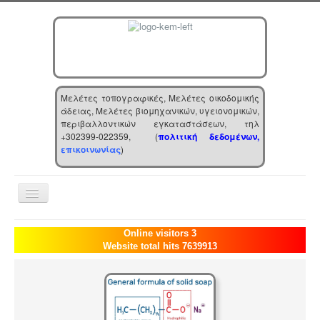
Μελέτες τοπογραφικές, Μελέτες οικοδομικής
άδειας, Μελέτες βιομηχανικών, υγειονομικών,
περιβαλλοντικών εγκαταστάσεων, τηλ
+302399-022359, (
πολιτική δεδομένων,
επικοινωνίας
)
Toggle
Navigation
Αρχική
Online visitors 3
Website total hits 7639913
Επιχείρηση
Υπηρεσίες
Τα νέα μας