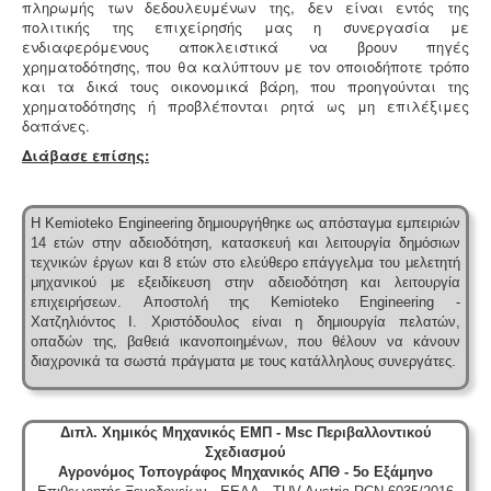
πληρωμής των δεδουλευμένων της, δεν είναι εντός της
πολιτικής της επιχείρησής μας η συνεργασία με
ενδιαφερόμενους αποκλειστικά να βρουν πηγές
χρηματοδότησης, που θα καλύπτουν με τον οποιοδήποτε τρόπο
και τα δικά τους οικονομικά βάρη, που προηγούνται της
χρηματοδότησης ή προβλέπονται ρητά ως μη επιλέξιμες
δαπάνες.
Διάβασε επίσης:
Η Kemioteko Engineering δημιουργήθηκε ως απόσταγμα εμπειριών
14 ετών στην αδειοδότηση, κατασκευή και λειτουργία δημόσιων
τεχνικών έργων και 8 ετών στο ελεύθερο επάγγελμα του μελετητή
μηχανικού με εξειδίκευση στην αδειοδότηση και λειτουργία
επιχειρήσεων.
Αποστολή της Kemioteko Engineering -
Χατζηλιόντος Ι. Χριστόδουλος είναι η δημιουργία πελατών,
οπαδών της, βαθειά ικανοποιημένων, που θέλουν να κάνουν
διαχρονικά τα σωστά πράγματα με τους κατάλληλους συνεργάτες.
Διπλ. Χημικός Μηχανικός ΕΜΠ - Msc Περιβαλλοντικού
Σχεδιασμού
Αγρονόμος Τοπογράφος Μηχανικός ΑΠΘ - 5ο Εξάμηνο