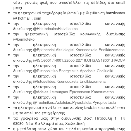
νέας γενιάς φαξ που αποστέλλει τις σελίδες στο email
μας)
το ηλεκτρονικό ταχυδρομείο (email) με διεύθυνση hatziliontos
@ hotmail . com
την ηλεκτρονική ιστοσελίδα κοινωνικής
δικτύωσης
@HristodoulosHatziliontos
Ανελκυστήρες προσώπων -
.
Η λειτουργία παλιών
την ηλεκτρονική ιστοσελίδα κοινωνικής δικτύωσης
ανελκυστήρων χωρίς στοιχεία νομιμότητας
@kemioteko
επιτρέπεται μετά από σύνταξη μελέτης - σχεδιων
την ηλεκτρονική ιστοσελίδα κοινωνικής
ανελκυστήρα, συντήρησης, πιστοποίησης και έκδοσης
δικτύωσης
@Epitheorisi.Aksiologisi.Ksenodoxeia.Enoikiazomena
βεβαίωσης καταχώρησης στην αρμόδια υπηρεσία.
την ηλεκτρονική ιστοσελίδα κοινωνικής
δικτύωσης
@ISO9001.14001.22000.22716.OHSAS18001.HACCP
την ηλεκτρονική ιστοσελίδα κοινωνικής
δικτύωσης
@Pistopoiitiko.Energeiakis.Apodosis.Chalkidiki
την ηλεκτρονική ιστοσελίδα κοινωνικής
δικτύωσης
@Istoselides.Ksenodoxeia.Enoikiazomena
Νομιμοποίηση γεώτρησης -
Όλες οι μεταβιβάσεις
την ηλεκτρονική ιστοσελίδα κοινωνικής
ακινήτων, στα οποία υπάρχει γεώτρηση, εκτελούνται
δικτύωσης
@Adeies.Leitourgias.Epixeiriseon.Katastimaton
κατόπιν νομιμοποίησης της γεώτρησης. Για να
την ηλεκτρονική ιστοσελίδα κοινωνικής
προχωρήσει η συμβολαιογραφική πράξη θα πρέπει να
δικτύωσης
@Technikos.Asfaleias.Pyrasfaleia.Pyroprostasia
έχει εκδοθεί κωδικός ΕΜΣΥ ενεργού ή ανενεργού
το ηλεκτρονικό κανάλι επικοινωνίας tawk.to που συνδέεται
σημείου υδροληψίας
με το email της επιχείρησης
τα γραφεία μας στην διεύθυνση: Βασ. Πιτσούλη 1, ΤΚ
63080, Νέα Καλλικράτεια, Χαλκιδική
η μετάβαση στον χώρο του πελάτη κατόπιν προηγούμενης