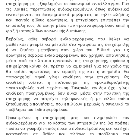
επιχείρηση με εξοφλημένο το οικονομικό αντάλλαγμα. Για
τις λοιπές περιπτώσεις ενδιαφερομένων, όπως ενδεικτικά
αναφέρονται τα διαφημιστικά μηνύματα, οι τηλεπωλήσεις
Κτηματολόγιο -
.
Η υποβολή δηλώσεων στο
και παντός είδους ερωτήσεις, η επιχείρηση επιτρέπει την
κτηματολόγιο ξεκίνησε, ένας τρόπος για να
αποστολή τους σε αυτήν μέσω των προαναφερόμενων email ή
αποφευχθεί η ταλαιπωρία είναι να υποβληθεί η
φαξ ή ιστοσελίδων κοινωνικής δικτύωσης.
δήλωση ηλεκτρονικά μέσω ίντερνετ.
Βεβαίως, κάθε σοβαρά ενδιαφερόμενος, που θέλει να
μάθει κάτι μπορεί να μεταβεί στα γραφεία της επιχείρησης
ή να ζητήσει μετάβαση στον χώρο του. Ειδικά για τις
ερωτήσεις σοβαρά ενδιαφερομένων, που χρήζουν απαντήσεις
μέσα από το πλαίσιο εργασιών της επιχείρησης, εφόσον η
επιχείρηση κρίνει ότι πρέπει να αμειφθεί για τον χρόνο της
θα ορίσει πρωτίστως την αμοιβή της και η υπηρεσία θα
παρασχεθεί αφού γίνει ανάθεση στην επιχείρηση. Ως
ανάθεση νοείται η πιστοποίηση της προκαθορισμένης
προκαταβολής ανά περίπτωση. Συνεπώς, αν δεν έχει γίνει
ανάθεση προηγουμένως, δεν είναι μέσα στην πολιτική της
επιχείρησης να παρέχει τηλεφωνικές ή με άλλο τρόπο
ζητούμενες απαντήσεις, που επιλύουν μερικώς ή συνολικά το
πρόβλημα του ενδιαφερόμενου.
Προκειμένου η επιχείρησή μας να ενημερώσει τον
ενδιαφερόμενο για το κόστος των υπηρεσιών της θα πρέπει
πρώτα να γνωρίζει ποιός είναι ο ενδιαφερόμενος και να έχει
κατανοήσει σε βάθος και πλήρως το πρόβλημα του