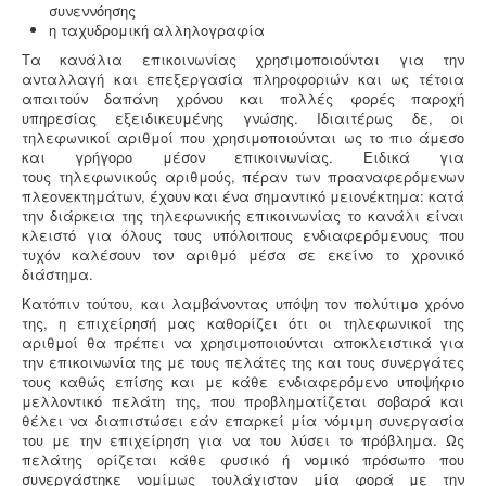
συνεννόησης
η ταχυδρομική αλληλογραφία
Συλλογή - μεταφορά και επεξεργασία ζωικών
Τα κανάλια επικοινωνίας χρησιμοποιούνται για την
υποπροϊόντων -
Η διαχείριση ζωικών υποπροϊόντων
ανταλλαγή και επεξεργασία πληροφοριών και ως τέτοια
διέπεται από τον Κανονισμό (ΕΚ) αριθ. 1069/2009 και
απαιτούν δαπάνη χρόνου και πολλές φορές παροχή
αρμόδιες είναι οι κτηνιατρικές υπηρεσίες. Τα
υπηρεσίας εξειδικευμένης γνώσης. Ιδιαιτέρως δε, οι
αδρανοποιημένα ζωικά υποπροϊόντα θεωρούνται μη
τηλεφωνικοί αριθμοί που χρησιμοποιούνται ως το πιο άμεσο
επικίνδυνα απόβλητα και περιλαμβάνονται στον
και γρήγορο μέσον επικοινωνίας. Ειδικά για
κατάλογο ΕΚΑ
.
τους τηλεφωνικούς αριθμούς, πέραν των προαναφερόμενων
πλεονεκτημάτων, έχουν και ένα σημαντικό μειονέκτημα: κατά
την διάρκεια της τηλεφωνικής επικοινωνίας το κανάλι είναι
κλειστό για όλους τους υπόλοιπους ενδιαφερόμενους που
τυχόν καλέσουν τον αριθμό μέσα σε εκείνο το χρονικό
διάστημα.
Κατόπιν τούτου, και λαμβάνοντας υπόψη τον πολύτιμο χρόνο
της, η επιχείρησή μας καθορίζει ότι οι τηλεφωνικοί της
αριθμοί θα πρέπει να χρησιμοποιούνται αποκλειστικά για
Μελέτη επικινδυνότητας λεγιονέλλα -
.
Η υγειονομική
την επικοινωνία της με τους πελάτες της και τους συνεργάτες
αναγνώριση και μελέτη εκτίμησης του κινδύνου από
τους καθώς επίσης και με κάθε ενδιαφερόμενο υποψήφιο
την λεγιονέλλα στις υδρεύσεις ξενοδοχειακών κτιρίων
μελλοντικό πελάτη της, που προβληματίζεται σοβαρά και
επιβάλλεται από τις νέες υγειονομικές διατάξεις του
θέλει να διαπιστώσει εάν επαρκεί μία νόμιμη συνεργασία
Υπουργείου Υγείας.
του με την επιχείρηση για να του λύσει το πρόβλημα. Ως
πελάτης ορίζεται κάθε φυσικό ή νομικό πρόσωπο που
συνεργάστηκε νομίμως τουλάχιστον μία φορά με την