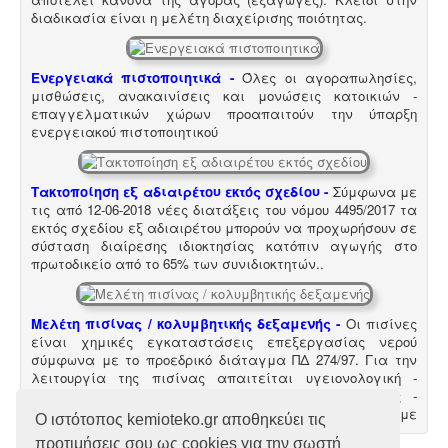
διαδικασία είναι η μελέτη διαχείρισης ποιότητας.
Ενεργειακά πιστοποιητικά -
Όλες οι αγοραπωλησίες,
μισθώσεις, ανακαινίσεις και μονώσεις κατοικιών -
επαγγελματικών χώρων προαπαιτούν την ύπαρξη
ενεργειακού πιστοποιητικού
Τακτοποίηση εξ αδιαιρέτου εκτός σχεδίου -
Σύμφωνα με
τις από 12-06-2018 νέες διατάξεις του νόμου 4495/2017 τα
εκτός σχεδίου εξ αδιαιρέτου μπορούν να προχωρήσουν σε
σύσταση διαίρεσης ιδιοκτησίας κατόπιν αγωγής στο
πρωτοδικείο από το 65% των συνιδιοκτητών.
.
Μελέτη πισίνας / κολυμβητικής δεξαμενής -
Οι πισίνες
είναι χημικές εγκαταστάσεις επεξεργασίας νερού
σύμφωνα με το προεδρικό διάταγμα ΠΔ 274/97. Για την
λειτουργία της πισίνας απαιτείται υγειονολογική -
χημικοτεχνική μελέτη και κανονισμός λειτουργίας -
ασφαλείας. Η άδεια λειτουργίας εκδίδεται με
Ο ιστότοπος kemioteko.gr αποθηκεύει τις
διαδικασίες γνωστοποίησης.
προτιμήσεις σου ως cookies για την σωστή