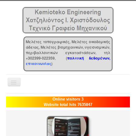
Μελέτες τοπογραφικές, Μελέτες οικοδομικής
άδειας, Μελέτες βιομηχανικών, υγειονομικών,
περιβαλλοντικών εγκαταστάσεων, τηλ
+302399-022359, (
πολιτική δεδομένων,
επικοινωνίας
)
Toggle
Navigation
Αρχική
Online visitors 3
Website total hits 7635847
Επιχείρηση
Υπηρεσίες
Τα νέα μας