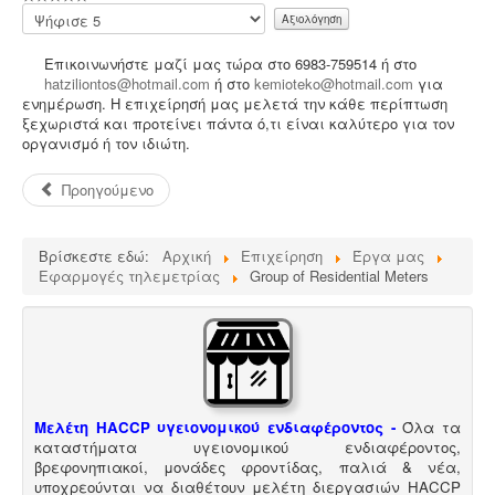
Παρακαλώ
αξιολογήστε
Επικοινωνήστε μαζί μας τώρα στο 6983-759514 ή στο
hatziliontos@hotmail.com
ή στο
kemioteko@hotmail.com
για
ενημέρωση. Η επιχείρησή μας μελετά την κάθε περίπτωση
Ανελκυστήρες προσώπων -
.
Η λειτουργία παλιών
ξεχωριστά και προτείνει πάντα ό,τι είναι καλύτερο για τον
ανελκυστήρων χωρίς στοιχεία νομιμότητας
οργανισμό ή τον ιδιώτη.
επιτρέπεται μετά από σύνταξη μελέτης - σχεδιων
ανελκυστήρα, συντήρησης, πιστοποίησης και έκδοσης
βεβαίωσης καταχώρησης στην αρμόδια υπηρεσία.
Προηγούμενο
Βρίσκεστε εδώ:
Αρχική
Επιχείρηση
Έργα μας
Εφαρμογές τηλεμετρίας
Group of Residential Meters
Ενεργειακά πιστοποιητικά -
Όλες οι αγοραπωλησίες,
μισθώσεις, ανακαινίσεις και μονώσεις κατοικιών -
επαγγελματικών χώρων προαπαιτούν την ύπαρξη
ενεργειακού πιστοποιητικού
Μελέτη HACCP υγειονομικού ενδιαφέροντος
-
Όλα τα
καταστήματα υγειονομικού ενδιαφέροντος,
βρεφονηπιακοί, μονάδες φροντίδας, παλιά & νέα,
υποχρεούνται να διαθέτουν μελέτη διεργασιών HACCP