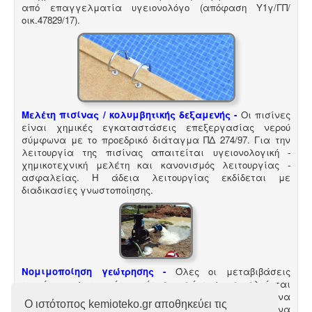
Τεχνικός ασφαλείας στην εργασία -
Όλες οι
από επαγγελματία υγειονολόγο (απόφαση
Υ1γ/ΓΠ/
επιχειρήσεις έχουν την υποχρέωση να διαθέτουν
οικ.47829/17
).
μελέτη επικινδυνότητας από επαγγελματία τεχνικό
ασφαλείας εγγεγραμμένο στο μητρώο της
επιθεώρησης εργασίας (Ν. 3850/10, άρθρα 12, 42, 43)
Μελέτη πισίνας / κολυμβητικής δεξαμενής -
Οι πισίνες
είναι χημικές εγκαταστάσεις επεξεργασίας νερού
Συλλογή και μεταφορά αποβλήτων -
Η
σύμφωνα με το προεδρικό διάταγμα ΠΔ 274/97. Για την
δραστηριότητα συλλογής και μεταφοράς μη
λειτουργία της πισίνας απαιτείται υγειονολογική -
επικίνδυνων αποβλήτων ασκείται μετά από την έκδοση
χημικοτεχνική μελέτη και κανονισμός λειτουργίας -
της σχετικής άδειας. Η άδεια εκδίδεται μετά από
ασφαλείας. Η άδεια λειτουργίας εκδίδεται με
την έγκριση της σχετικής περιβαλλοντικής μελέτης
διαδικασίες γνωστοποίησης.
οργάνωσης του δικτύου συλλογής και μεταφοράς.
Σύστημα διαχείρισης ποιότητας ISO
-
Πολλές
Νομιμοποίηση γεώτρησης -
Όλες οι μεταβιβάσεις
επιχειρήσεις προκειμένου να είναι ελκυστικές στο
ακινήτων, στα οποία υπάρχει γεώτρηση, εκτελούνται
πελατειακό κοινό χρειάζεται να πιστοποιηθούν κατά
κατόπιν νομιμοποίησης της γεώτρησης. Για να
Ο ιστότοπος kemioteko.gr αποθηκεύει τις
ISO
. Αυτό είτε απαιτείται για δουλειές με το δημόσιο
προχωρήσει η συμβολαιογραφική πράξη θα πρέπει να