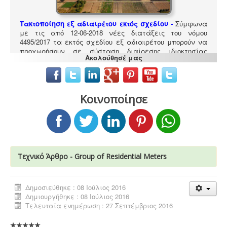
Τακτοποίηση εξ αδιαιρέτου εκτός σχεδίου -
Σύμφωνα
με τις από 12-06-2018 νέες διατάξεις του νόμου
4495/2017 τα εκτός σχεδίου εξ αδιαιρέτου μπορούν να
προχωρήσουν σε σύσταση διαίρεσης ιδιοκτησίας
Ακολούθησέ μας
κατόπιν αγωγής στο πρωτοδικείο από το 65% των
συνιδιοκτητών.
.
Κοινοποίησε
Τεχνικό Άρθρο - Group of Residential Meters
Ερωτηματολόγιο ΕΟΦ για καλλυντικά -
.
Ο
σχεδιασμός και η λειτουργία ενός εργαστηρίου ή
βιομηχανίας καλλυντικών υπάγεται στο πρότυπο GMP
Δημοσιεύθηκε : 08 Ιούλιος 2016
Καλής Παρασκευαστικής Πρακτικής και ρυθμίζεται από
Δημιουργήθηκε : 08 Ιούλιος 2016
τον Ευρωπαϊκό Κανονισμό 1223/2009.
Τελευταία ενημέρωση : 27 Σεπτέμβριος 2016