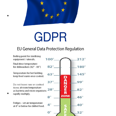
αναγνώριση και μελέτη εκτίμησης του κινδύνου από την
λεγιονέλλα στις υδρεύσεις ξενοδοχειακών κτιρίων
επιβάλλεται από τις νέες υγειονομικές διατάξεις του
Υπουργείου Υγείας.
Συλλογή - μεταφορά και επεξεργασία ζωικών
υποπροϊόντων -
Η διαχείριση ζωικών υποπροϊόντων
διέπεται από τον Κανονισμό (ΕΚ) αριθ. 1069/2009 και
αρμόδιες είναι οι κτηνιατρικές υπηρεσίες. Τα
αδρανοποιημένα ζωικά υποπροϊόντα θεωρούνται μη
επικίνδυνα απόβλητα και περιλαμβάνονται στον
κατάλογο ΕΚΑ
.
Νομιμοποίηση γεώτρησης -
Όλες οι μεταβιβάσεις
ακινήτων, στα οποία υπάρχει γεώτρηση, εκτελούνται