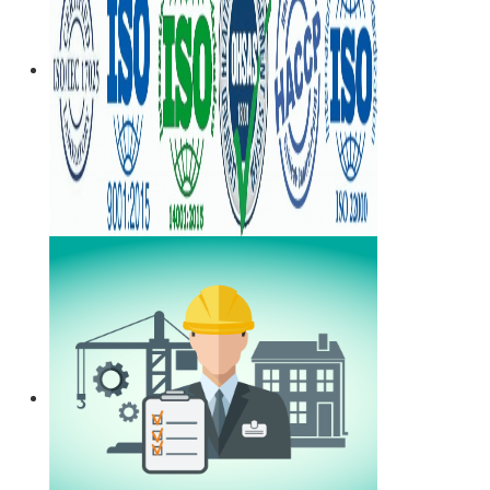
εγγεγραμμένο στο μητρώο της επιθεώρησης εργασίας
(Ν. 3850/10, άρθρα 12, 42, 43)
Μελέτη περιβαλλοντικών επιπτώσεων -
Τα
περισσότερα είδη επιχειρήσεων προκειμένου να
εγκατασταθούν ή συνεχίσουν να λειτουργούν
χρειάζονται περιβαλλοντική άδεια σε ισχύ. Η άδεια
εκδίδεται μετά από την έγκριση της σχετικής μελέτης
περιβαλλοντικών επιπτώσεων.