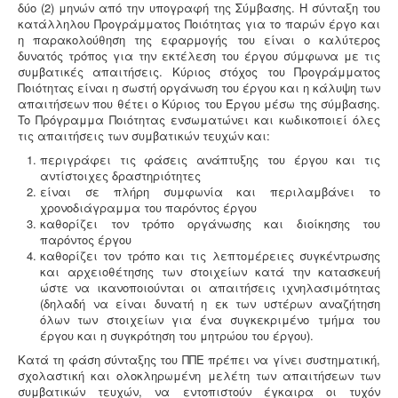
δύο (2) μηνών από την υπογραφή της Σύμβασης. H σύνταξη του
κατάλληλου Προγράμματος Ποιότητας για το παρών έργο και
η παρακολούθηση της εφαρμογής του είναι ο καλύτερος
δυνατός τρόπος για την εκτέλεση του έργου σύμφωνα με τις
συμβατικές απαιτήσεις. Κύριος στόχος του Προγράμματος
Ποιότητας είναι η σωστή οργάνωση του έργου και η κάλυψη των
απαιτήσεων που θέτει ο Κύριος του Έργου μέσω της σύμβασης.
To Πρόγραμμα Ποιότητας ενσωματώνει και κωδικοποιεί όλες
τις απαιτήσεις των συμβατικών τευχών και:
περιγράφει τις φάσεις ανάπτυξης του έργου και τις
Ερωτηματολόγιο ΕΟΦ για καλλυντικά -
.
Ο
αντίστοιχες δραστηριότητες
σχεδιασμός και η λειτουργία ενός εργαστηρίου ή
είναι σε πλήρη συμφωνία και περιλαμβάνει το
βιομηχανίας καλλυντικών υπάγεται στο πρότυπο GMP
χρονοδιάγραμμα του παρόντος έργου
Καλής Παρασκευαστικής Πρακτικής και ρυθμίζεται από
καθορίζει τον τρόπο οργάνωσης και διοίκησης του
τον Ευρωπαϊκό Κανονισμό 1223/2009.
παρόντος έργου
καθορίζει τον τρόπο και τις λεπτομέρειες συγκέντρωσης
και αρχειοθέτησης των στοιχείων κατά την κατασκευή
ώστε να ικανοποιούνται οι απαιτήσεις ιχνηλασιμότητας
(δηλαδή να είναι δυνατή η εκ των υστέρων αναζήτηση
όλων των στοιχείων για ένα συγκεκριμένο τμήμα του
έργου και η συγκρότηση του μητρώου του έργου).
Συλλογή και μεταφορά λιπαντικών - ορυκτέλαιων
Η
δραστηριότητα συλλογής και μεταφοράς
επικίνδυνων
Κατά τη φάση σύνταξης του ΠΠΕ πρέπει να γίνει συστηματική,
χρησιμοποιημένων ορυκτέλαιων - λιπαντικών ασκείται
σχολαστική και ολοκληρωμένη μελέτη των απαιτήσεων των
μετά από την έκδοση άδειας επικινδύνων. Η άδεια
συμβατικών τευχών, να εντοπιστούν έγκαιρα οι τυχόν