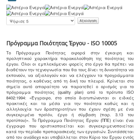
κτηματολόγιο ξεκίνησε, ένας τρόπος για να
Α
αποφευχθεί η ταλαιπωρία είναι να υποβληθεί η
ξ
δήλωση ηλεκτρονικά μέσω ίντερνετ.
ι
Παρακαλώ
ο
αξιολογήστε
λ
ό
γ
Πρόγραμμα Ποιότητας Έργου - ISO 10005
η
σ
Tο Πρόγραμμα Ποιότητας αφορά στην έγκαιρη και
η
Υγρά απόβλητα παραγωγής καλλυντικών -
προληπτικού χαρακτήρα παρακολούθηση της ποιότητας του
Χ
Υπολογισμός χημικά απαιτούμενου οξυγόνου -
.
Τα
έργου. Όλοι οι εμπλεκόμενοι φορείς στο έργο θα πρέπει να
ρ
υγρά απόβλητα από την παραγωγή καλλυντικών
διαθέτουν την τεχνογνωσία που θα τους δίνει τη δυνατότητα να
ή
ελέγχονται ως προς τις απαιτήσεις επεξεργασίας
εκπονούν, να αξιολογούν και να ελέγχουν τα προγράμματα
σ
μέσα από ειδική μελέτη επεξεργασίας και διάθεσης
ποιότητας, ο καθένας από τη δική του πλευρά. Kρίνεται στο
τ
πριν την σύνδεση με το κεντρικό δίκτυο αποχέτευσης.
σημείο αυτό απαραίτητο να παρατεθεί ο ορισμός για το
η
πρόγραμμα ποιότητας (quality plan) από το πρότυπο ISO
:
8402:1994: «Έγγραφο, στο οποίο διατυπώνονται οι ειδικές
πρακτικές και τα μέσα για την ποιότητα καθώς και η
5
αλληλουχία των δραστηριοτήτων που έχουν σχέση με ένα
συγκεκριμένο προϊόν, έργο ή σύμβαση (παρ. 3.13 του
/
προτύπου)». To Πρόγραμμα Ποιότητας Έργου (ΠΠΕ) είναι ένα
Ενεργειακά πιστοποιητικά -
Όλες οι αγοραπωλησίες,
έγγραφο που οριστικοποιείται και συγκεκριμενοποιείται
μισθώσεις, ανακαινίσεις και μονώσεις κατοικιών -
5
κατά την περίοδο προπαρασκευής των εργασιών. Συντάσσεται
επαγγελματικών χώρων προαπαιτούν την ύπαρξη
από τον ανάδοχο και υποβάλλεται στον Κύριο του Έργου εντός
ενεργειακού πιστοποιητικού