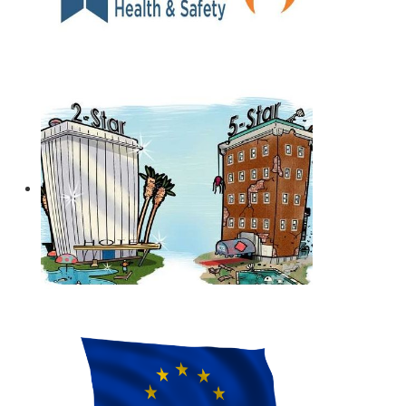
κτηνιατρική άδεια λειτουργίας η οποία συνοδεύεται από
πλήρη μελέτη HACCP, σύμφωνα με τον ευρωπαϊκό
κανονισμό 853/2004.
Μελέτη - άδεια διάθεσης υγρών αποβλήτων -
Για όλες
τις επιχειρήσεις του νομού Θεσσαλονίκης η ΕΥΑΘ ζητάει
υγειονολογική μελέτη (πτυχιούχου μελετητή) παραγωγής
/ επεξεργασίας / διάθεσης υγρών αποβλήτων,
προκειμένου να εκδώσει την άδεια διάθεσης - σύνδεσης
με το δίκτυο αποχέτευσης (ειδικός κανονισμός
αποχέτευσης ΦΕΚ 1793Β-2018).
.
Μελέτη επικινδυνότητας λεγιονέλλα -
.
Η υγειονομική