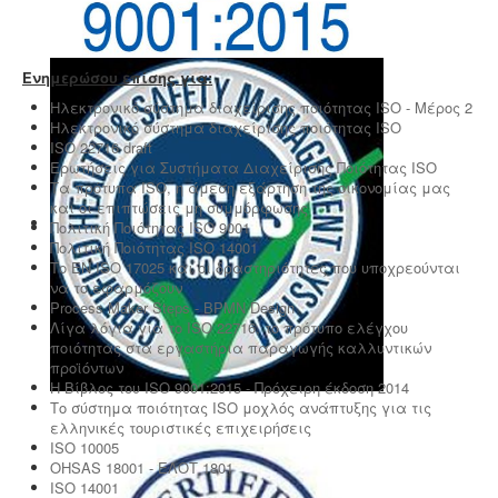
αποτελεί κανόνα της αγοράς (εξαγωγές). Κλειδί στην
διαδικασία είναι η μελέτη διαχείρισης ποιότητας.
Ενημερώσου επίσης για:
Ηλεκτρονικό σύστημα διαχείρισης ποιότητας ISO - Μέρος 2
Ηλεκτρονικό σύστημα διαχείρισης ποιότητας ISO
ISO 22716 draft
Ερωτήσεις για Συστήματα Διαχείρισης Ποιότητας ISO
Τα πρότυπα ISO, η άμεση εξάρτηση της οικονομίας μας
και οι επιπτώσεις μη συμμόρφωσης
Πολιτική Ποιότητας ISO 9001
Πολιτική Ποιότητας ISO 14001
Το EN ISO 17025 και οι δραστηριότητες που υποχρεούνται
να το εφαρμόζουν
Process Maker Steps - BPMN Design
Λίγα λόγια για το ISO 22716, το πρότυπο ελέγχου
ποιότητας στα εργαστήρια παραγωγής καλλυντικών
προϊόντων
Η Βίβλος του ISO 9001:2015 - Πρόχειρη έκδοση 2014
Το σύστημα ποιότητας ISO μοχλός ανάπτυξης για τις
ελληνικές τουριστικές επιχειρήσεις
ISO 10005
OHSAS 18001 - ΕΛΟΤ 1801
ISO 14001