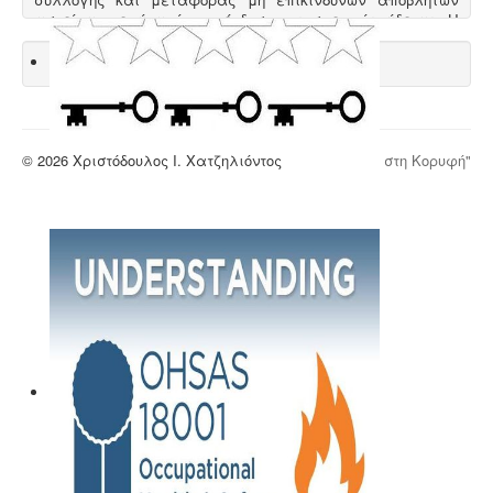
ασκείται μετά από την έκδοση της σχετικής άδειας. Η
άδεια εκδίδεται μετά από την έγκριση της σχετικής
περιβαλλοντικής μελέτης οργάνωσης του δικτύου
συλλογής και μεταφοράς.
© 2026 Χριστόδουλος Ι. Χατζηλιόντος
"Επιστροφή στη Κορυφή"
Μελέτη HACCP υγειονομικού ενδιαφέροντος
-
Όλα τα
καταστήματα υγειονομικού ενδιαφέροντος,
βρεφονηπιακοί, μονάδες φροντίδας, παλιά & νέα,
υποχρεούνται να διαθέτουν μελέτη διεργασιών HACCP
από επαγγελματία υγειονολόγο (απόφαση
Υ1γ/ΓΠ/
οικ.47829/17
).
Άδεια λειτουργίας catering -
Τα catering αδειοδοτούνται
ως επαγγελματικά εργαστήρια με προαπαιτούμενη