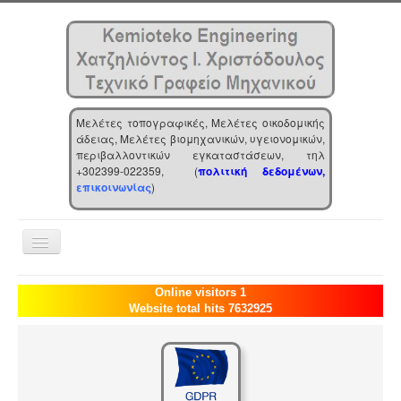
Μελέτες τοπογραφικές, Μελέτες οικοδομικής
άδειας, Μελέτες βιομηχανικών, υγειονομικών,
περιβαλλοντικών εγκαταστάσεων, τηλ
+302399-022359, (
πολιτική δεδομένων,
επικοινωνίας
)
Toggle
Navigation
Αρχική
Online visitors 1
Website total hits 7632925
Επιχείρηση
Υπηρεσίες
Τα νέα μας