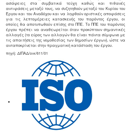
εκδίδεται μετά από την έγκριση της σχετικής
ασάφειες στα συμβατικά τεύχη καθώς και πιθανές
περιβαλλοντικής μελέτης οργάνωσης του δικτύου
αντιφάσεις μεταξύ τους, να συζητηθούν μεταξύ του Κυρίου του
συλλογής και μεταφοράς και της ασφάλισης
Έργου και του Αναδόχου και να ληφθούν οριστικές αποφάσεις
περιβαλλοντικής ευθύνης.
για τις λεπτομέρειες κατασκευής του παρόντος έργου, οι
οποίες θα αποτυπωθούν επίσης στο ΠΠΕ. Το ΠΠΕ του παρόντος
έργου πρέπει να αναθεωρείται όταν προκύπτουν σημαντικές
αλλαγές (το εύρος των αλλαγών θα είναι πάντα σύμφωνο με
τις απαιτήσεις της νομοθεσίας των δημοσίων έργων), ώστε να
ανταποκρίνεται στην πραγματική κατάσταση του έργου.
πηγή: ΔΙΠΑΔ/οικ/611/01
Ανελκυστήρες προσώπων -
.
Η λειτουργία παλιών
ανελκυστήρων χωρίς στοιχεία νομιμότητας
επιτρέπεται μετά από σύνταξη μελέτης - σχεδιων
ανελκυστήρα, συντήρησης, πιστοποίησης και έκδοσης
βεβαίωσης καταχώρησης στην αρμόδια υπηρεσία.
Σύστημα διαχείρισης ποιότητας ISO
-
Πολλές
επιχειρήσεις προκειμένου να είναι ελκυστικές στο
πελατειακό κοινό χρειάζεται να πιστοποιηθούν κατά
ISO
. Αυτό είτε απαιτείται για δουλειές με το δημόσιο
(δημοπρασίες) ή από τη νομοθεσία (τρόφιμα-ποτά) ή