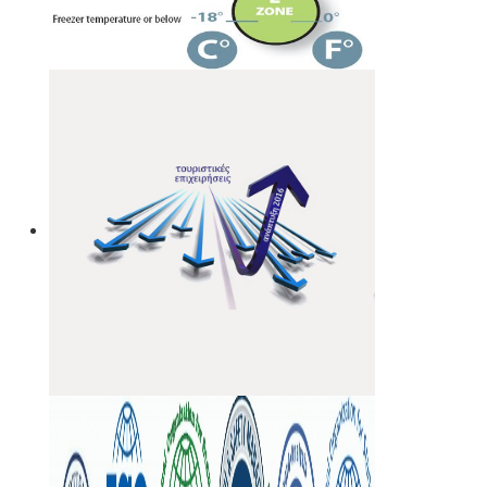
κατόπιν νομιμοποίησης της γεώτρησης. Για να
προχωρήσει η συμβολαιογραφική πράξη θα πρέπει να
έχει εκδοθεί κωδικός ΕΜΣΥ ενεργού ή ανενεργού σημείου
υδροληψίας
Κανονισμός λειτουργίας τουριστικού
καταλύματος
-
Τα τουριστικά καταλύματα (ξενοδοχεία,
ενοικιαζόμενα, κάμπινγκ) μοριοδοτούνται κατά την
πιστοποίηση κατάταξης σε κατηγορία άστρων ή κλειδιών
για τον κανονισμό λειτουργίας που διακανονίζει θέματα
πολιτικής παραπόνων, υποδοχής, περιβάλλοντος και
καθαριότητας.
Τεχνικός ασφαλείας στην εργασία -
Όλες οι
επιχειρήσεις έχουν την υποχρέωση να διαθέτουν μελέτη
επικινδυνότητας από επαγγελματία τεχνικό ασφαλείας