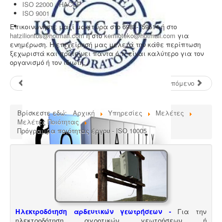
ISO 22000 - HACCP
ISO 9001
Επικοινωνήστε μαζί μας τώρα στο 6983-759514 ή στο
hatziliontos@hotmail.com
ή στο
kemioteko@hotmail.com
για
ενημέρωση. Η επιχείρησή μας μελετά την κάθε περίπτωση
ξεχωριστά και προτείνει πάντα ό,τι είναι καλύτερο για τον
οργανισμό ή τον ιδιώτη.
Προηγούμενο
Επόμενο
Βρίσκεστε εδώ:
Αρχική
Υπηρεσίες
Μελέτες
Μελέτες Ποιότητας
Πρόγραμμα ποιότητας έργου - ISO 10005
Ηλεκτροδότηση αρδευτικών γεωτρήσεων -
Για την
ηλεκτροδότηση αγροτικών γεωτρήσεων ή