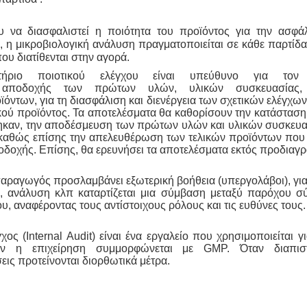
υ να διασφαλιστεί η ποιότητα του προϊόντος για την ασφάλ
 η μικροβιολογική ανάλυση πραγματοποιείται σε κάθε παρτίδα
ου διατίθενται στην αγορά.
τήριο ποιοτικού ελέγχου είναι υπεύθυνο για τον 
ν αποδοχής των πρώτων υλών, υλικών συσκευασίας,
ϊόντων, για τη διασφάλιση και διενέργεια των σχετικών ελέγχω
ικού προϊόντος. Τα αποτελέσματα θα καθορίσουν την κατάστασ
ηκαν, την αποδέσμευση των πρώτων υλών και υλικών συσκευασ
αθώς επίσης την απελευθέρωση των τελικών προϊόντων που
οδοχής. Επίσης, θα ερευνήσει τα αποτελέσματα εκτός προδιαγ
παραγωγός προσλαμβάνει εξωτερική βοήθεια (υπεργολάβοι), γι
, ανάλυση κλπ καταρτίζεται μια σύμβαση μεταξύ παρόχου σ
, αναφέροντας τους αντίστοιχους ρόλους και τις ευθύνες τους.
γχος
(Internal Audit)
είναι ένα εργαλείο που χρησιμοποιείται γι
ν η επιχείρηση συμμορφώνεται με GMP. Όταν διαπι
ς προτείνονται διορθωτικά μέτρα.