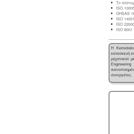
Το σύστη
ISO 1000
Μελέτη προστασίας δεδομένων
OHSAS 18
πελατών (GDPR) -
Στις 25-05-2018
ISO 1400
τίθεται σε εφαρμογή ο
νέος
ISO 2200
ευρωπαϊκός κανονισμός προστασίας
ISO 9001
δεδομένων (GDPR), σύμφωνα με τον
οποίο όλες οι επιχειρήσεις με
____________
Ευρωπαίους πελάτες
(περιλαμβανομένων και των
Η Kemioteko
Ελλήνων) θα πρέπει να μπορούν να
κατασκευή κα
αποδείξουν, με την αναλογούσα
μηχανικού με
μελέτη προστασίας δεδομένων, ότι
Engineering
συμμορφώνονται με τις νέες
ικανοποιημ
απαιτήσεις
συνεργάτες.