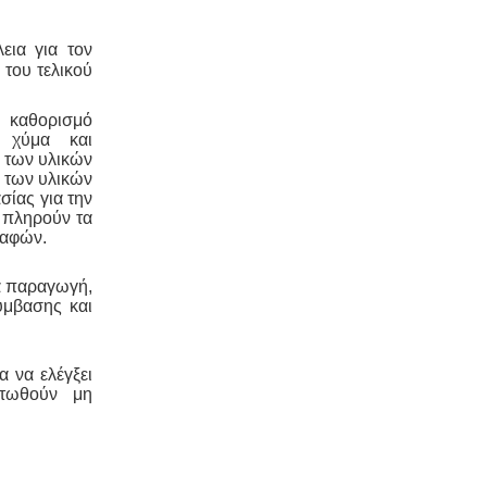
εια για τον
 του τελικού
Μελέτη HACCP υγειονομικού
ενδιαφέροντος
-
Όλα τα
καταστήματα υγειονομικού
καθορισμό
ενδιαφέροντος, βρεφονηπιακοί,
 χύμα και
μονάδες φροντίδας, παλιά & νέα,
ν των υλικών
υποχρεούνται να διαθέτουν μελέτη
η των υλικών
διεργασιών HACCP από
ίας για την
επαγγελματία
 πληρούν τα
υγειονολόγο (απόφαση
Υ1γ/ΓΠ/
ραφών.
οικ.47829/17
).
α παραγωγή,
ύμβασης και
α να ελέγξει
στωθούν μη
Ερωτηματολόγιο ΕΟΦ για
καλλυντικά -
.
Ο σχεδιασμός και η