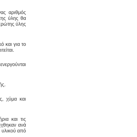
νας αριθμός
Κτηματολόγιο -
.
Η υποβολή δηλώσεων
της ύλης θα
στο κτηματολόγιο ξεκίνησε, ένας
 πρώτης ύλης
τρόπος για να αποφευχθεί η
ταλαιπωρία είναι να υποβληθεί η
δήλωση ηλεκτρονικά μέσω ίντερνετ.
κό και για το
τείται.
ενεργούνται
Ηλεκτροδότηση αρδευτικών
ής.
γεωτρήσεων -
Για την ηλεκτροδότηση
αγροτικών γεωτρήσεων ή
εγκαταστάσεων και την εφαρμογή
ς, χύμα και
χαμηλού αγροτικού τιμολογίου είναι
υποχρεωτική η έκδοση άδειας χρήσης
νερού και του Δελτίου
Γεωργοτεχνικών και
ήρια και τις
Γεωργοοικονομικών Στοιχείων.
.
ύχθηκαν ανά
υ υλικού από