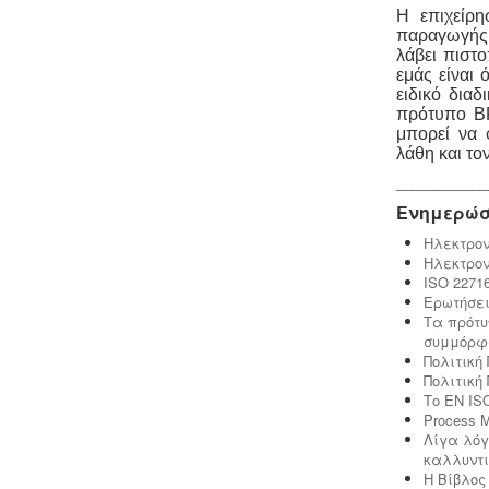
αποβλήτων, προκειμένου να εκδώσει
Η επιχείρη
την άδεια διάθεσης - σύνδεσης με το
παραγωγής 
δίκτυο αποχέτευσης (ειδικός
λάβει πιστ
κανονισμός αποχέτευσης ΦΕΚ
εμάς είναι 
1793Β-2018).
.
ειδικό διαδ
πρότυπο BP
μπορεί να 
λάθη και το
____________
Ενημερώσ
Συλλογή - μεταφορά και
επεξεργασία ζωικών υποπροϊόντων
Ηλεκτρον
-
Η διαχείριση ζωικών υποπροϊόντων
Ηλεκτρον
διέπεται από τον Κανονισμό (ΕΚ)
ISO 22716
αριθ. 1069/2009 και αρμόδιες είναι οι
Ερωτήσει
κτηνιατρικές υπηρεσίες. Τα
Τα πρότυ
αδρανοποιημένα ζωικά υποπροϊόντα
συμμόρφ
θεωρούνται μη επικίνδυνα απόβλητα
Πολιτική 
και περιλαμβάνονται στον κατάλογο
Πολιτική 
ΕΚΑ
.
Το EN IS
Process M
Λίγα λόγ
καλλυντι
Η Βίβλος 