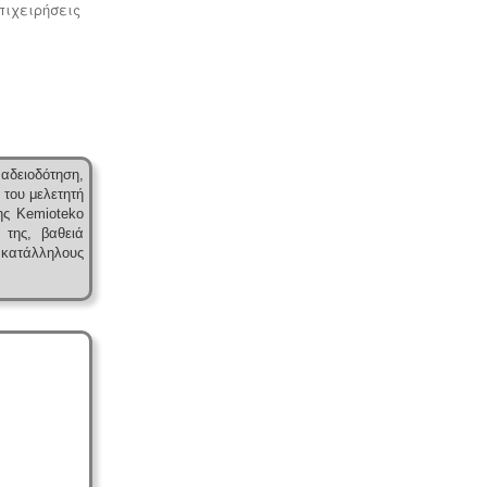
πιχειρήσεις
Υγρά απόβλητα παραγωγής
καλλυντικών - Υπολογισμός χημικά
απαιτούμενου οξυγόνου -
.
Τα υγρά
απόβλητα από την παραγωγή
καλλυντικών ελέγχονται ως προς τις
απαιτήσεις επεξεργασίας μέσα από
αδειοδότηση,
ειδική μελέτη επεξεργασίας και
 του μελετητή
διάθεσης πριν την σύνδεση με το
ης Kemioteko
κεντρικό δίκτυο αποχέτευσης.
 της, βαθειά
κατάλληλους