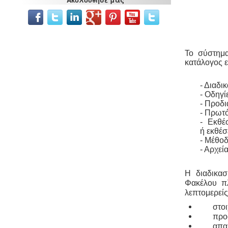
Συλλογή και μεταφορά αποβλήτων
-
Η δραστηριότητα συλλογής και
μεταφοράς μη επικίνδυνων
αποβλήτων ασκείται μετά από την
έκδοση της σχετικής άδειας. Η άδεια
εκδίδεται μετά από την έγκριση της
Το σύστημα
σχετικής περιβαλλοντικής μελέτης
κατάλογος εί
οργάνωσης του δικτύου συλλογής και
μεταφοράς.
- Διαδι
- Οδηγί
- Προδ
- Πρωτ
- Εκθέ
ή εκθέσ
- Μέθοδ
- Αρχεί
Μελέτη περιβαλλοντικών
επιπτώσεων -
Τα περισσότερα είδη
επιχειρήσεων προκειμένου να
Η διαδικασ
εγκατασταθούν ή συνεχίσουν να
Φακέλου π
λειτουργούν χρειάζονται
λεπτομερείς
περιβαλλοντική άδεια σε ισχύ. Η
στοι
άδεια εκδίδεται μετά από την
προ
έγκριση της σχετικής μελέτης
περιβαλλοντικών επιπτώσεων.
απαι