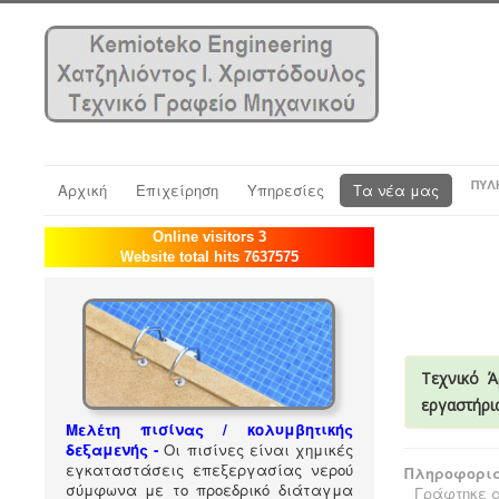
ΠΎΛ
Αρχική
Επιχείρηση
Υπηρεσίες
Τα νέα μας
Online visitors 3
Website total hits 7637575
Τεχνικό Ά
εργαστήρι
Μελέτη πισίνας / κολυμβητικής
δεξαμενής -
Οι πισίνες είναι χημικές
εγκαταστάσεις επεξεργασίας νερού
Πληροφορια
σύμφωνα με το προεδρικό διάταγμα
Γράφτηκε α