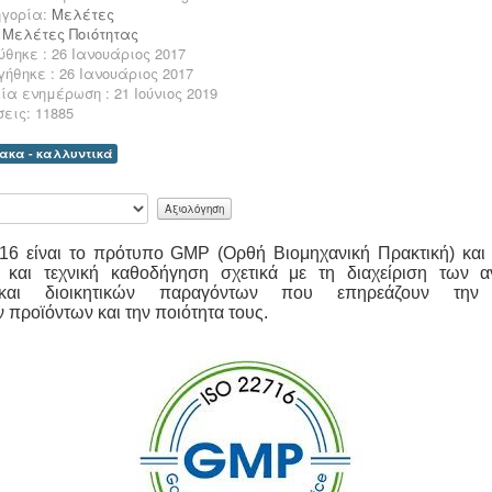
ηγορία:
Μελέτες
:
Μελέτες Ποιότητας
θηκε : 26 Ιανουάριος 2017
ήθηκε : 26 Ιανουάριος 2017
α ενημέρωση : 21 Ιούνιος 2019
εις: 11885
κα - καλλυντικά
16 είναι το πρότυπο GMP (
Ορθή Βιομηχανική Πρακτική
) και
 και τεχνική καθοδήγηση σχετικά με τη διαχείριση των 
 και διοικητικών παραγόντων που επηρεάζουν την
 προϊόντων και την ποιότητα τους.