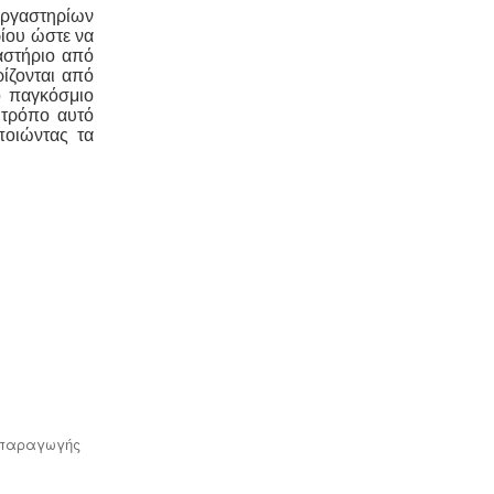
εργαστηρίων
λειτουργία ενός εργαστηρίου ή
ίου ώστε να
βιομηχανίας καλλυντικών υπάγεται
αστήριο από
στο πρότυπο GMP Καλής
ρίζονται από
Παρασκευαστικής Πρακτικής και
το παγκόσμιο
ρυθμίζεται από τον Ευρωπαϊκό
 τρόπο αυτό
Κανονισμό 1223/2009.
ποιώντας τα
Ανελκυστήρες προσώπων -
.
Η
λειτουργία παλιών ανελκυστήρων
χωρίς στοιχεία νομιμότητας
επιτρέπεται μετά από σύνταξη
μελέτης - σχεδιων ανελκυστήρα,
συντήρησης, πιστοποίησης και έκδοσης
βεβαίωσης καταχώρησης στην
αρμόδια υπηρεσία.
α παραγωγής