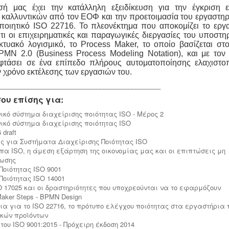
σή μας έχει την κατάλληλη εξειδίκευση για την έγκριση 
καλλυντικών από τον ΕΟΦ και την προετοιμασία του εργαστηρ
οποιητικό ISO 22716. Το πλεονέκτημα που αποκομίζει το εργ
ότι οι επιχειρηματικές και παραγωγικές διεργασίες του υποστη
ικτυακό λογισμικό, το Process Maker, το οποίο βασίζεται σ
MN 2.0 (Business Process Modeling Notation), και με τον
φτάσει σε ένα επίπεδο πλήρους αυτοματοποίησης ελαχιστο
ν χρόνο εκτέλεσης των εργασιών του.
_____________________________________________
ου επίσης για:
ικό σύστημα διαχείρισης ποιότητας ISO - Μέρος 2
ικό σύστημα διαχείρισης ποιότητας ISO
 draft
ς για Συστήματα Διαχείρισης Ποιότητας ISO
πα ISO, η άμεση εξάρτηση της οικονομίας μας και οι επιπτώσεις μη
ωσης
Ποιότητας ISO 9001
Ποιότητας ISO 14001
O 17025 και οι δραστηριότητες που υποχρεούνται να το εφαρμόζουν
aker Steps - BPMN Design
ια για το ISO 22716, το πρότυπο ελέγχου ποιότητας στα εργαστήρι
κών προϊόντων
του ISO 9001:2015 - Πρόχειρη έκδοση 2014