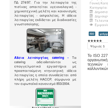
ΠΔ 274/97. Για την λειτουργία της
Γονική Κατ
πισίνας απαιτείται υγειονολογική -
Κατηγορία
χημικοτεχνική μελέτη και κανονισμός
Δημοσιεύ
λειτουργίας - ασφαλείας. Η άδεια
Δημιουργ
λειτουργίας εκδίδεται με διαδικασίες
Τελευταί
γνωστοποίησης.
Εμφανίσ
ISO
φάρμα
Παρακαλώ
αξιολογήστε
Το ISO 227
Άδεια λειτουργίας catering -
Τα
οργανωτική
catering αδειοδοτούνται ως
τεχνικών
επαγγελματικά εργαστήρια με
καλλυντικών
προαπαιτούμενη κτηνιατρική άδεια
λειτουργίας η οποία συνοδεύεται από
πλήρη μελέτη HACCP, σύμφωνα με
τον ευρωπαϊκό κανονισμό 853/2004.
Ακολούθησέ μας