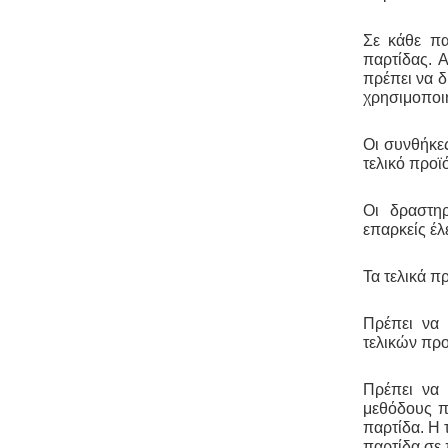
4495/2017 τα εκτός σχεδίου εξ
αδιαιρέτου μπορούν να προχωρήσουν
Σε κάθε πα
σε σύσταση διαίρεσης ιδιοκτησίας
παρτίδας. 
κατόπιν αγωγής στο πρωτοδικείο από
το 65% των συνιδιοκτητών.
.
πρέπει να δ
χρησιμοποιή
Οι συνθήκε
Σύστημα διαχείρισης ποιότητας
τελικό προϊ
ISO
-
Πολλές επιχειρήσεις
προκειμένου να είναι ελκυστικές στο
Οι
δραστηρ
πελατειακό κοινό χρειάζεται να
επαρκείς έλ
πιστοποιηθούν κατά ISO
. Αυτό είτε
απαιτείται για δουλειές με το
δημόσιο (δημοπρασίες) ή από τη
Τα τελικά π
νομοθεσία (τρόφιμα-ποτά) ή αποτελεί
κανόνα της αγοράς (εξαγωγές).
Πρέπει να 
Κλειδί στην διαδικασία είναι η
μελέτη διαχείρισης ποιότητας.
τελικών προ
Πρέπει να 
μεθόδους π
παρτίδα. Η 
παρτίδα σε 