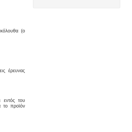
υγειονολογικής μελέτης, συμβατής με
τα πρότυπα DIN 1986-100α, EN 1825-
1+2, DIN 4040-100 είναι υποχρεωτική
από την υγειονομική διάταξη Υ1γ / ΓΠ
/ οικ. 47829 / 17
.
ακόλουθα (ο
Κανονισμός λειτουργίας
τουριστικού καταλύματος
-
Τα
τουριστικά καταλύματα (ξενοδοχεία,
εις έρευνας
ενοικιαζόμενα, κάμπινγκ)
μοριοδοτούνται κατά την πιστοποίηση
κατάταξης σε κατηγορία άστρων ή
κλειδιών για τον κανονισμό
λειτουργίας που διακανονίζει
ι εντός του
θέματα πολιτικής παραπόνων,
υποδοχής, περιβάλλοντος και
α το προϊόν
καθαριότητας.