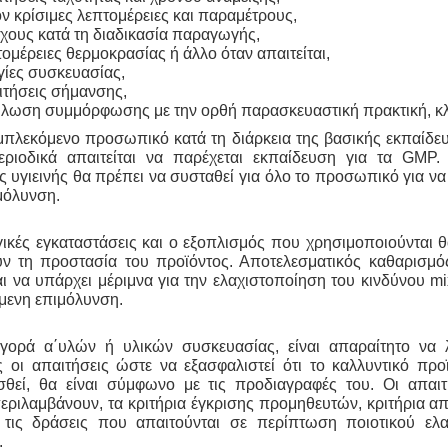
ν κρίσιμες λεπτομέρειες και παραμέτρους,
γχους κατά τη διαδικασία παραγωγής,
ομέρειες θερμοκρασίας ή άλλο όταν απαιτείται,
γίες συσκευασίας,
ιτήσεις σήμανσης,
ήλωση συμμόρφωσης με την ορθή παρασκευαστική πρακτική, κ
μπλεκόμενο προσωπικό κατά τη διάρκεια της βασικής εκπαίδε
εριοδικά απαιτείται να παρέχεται εκπαίδευση για τα GMP
υγιεινής θα πρέπει να συσταθεί για όλο το προσωπικό για ν
μόλυνση.
ικές εγκαταστάσεις και ο εξοπλισμός που χρησιμοποιούνται θ
υν τη προστασία του προϊόντος. Αποτελεσματικός
καθαρισμό
και να υπάρχει μέριμνα για την ελαχιστοποίηση του κινδύνου mi
μενη επιμόλυνση.
γορά α΄υλών ή υλικών συσκευασίας, είναι απαραίτητο να 
 οι απαιτήσεις ώστε να εξασφαλιστεί ότι το καλλυντικό προ
θεί, θα είναι σύμφωνo με τις προδιαγραφές του. Οι απαιτ
εριλαμβάνουν, τα κριτήρια έγκρισης προμηθευτών, κριτήρια 
 τις δράσεις που απαιτούνται σε περίπτωση ποιοτικού ελ
.