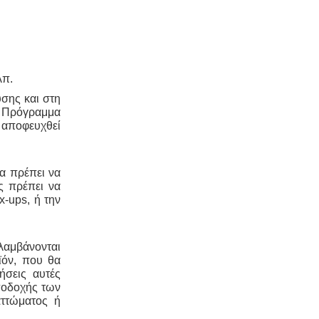
Ενεργειακά πιστοποιητικά -
Όλες οι
αγοραπωλησίες, μισθώσεις,
ανακαινίσεις και μονώσεις κατοικιών
- επαγγελματικών χώρων
λπ.
προαπαιτούν την ύπαρξη ενεργειακού
πιστοποιητικού
υσης και στη
. Πρόγραμμα
α αποφευχθεί
α πρέπει να
Τεχνικός ασφαλείας στην εργασία
ς πρέπει να
-
Όλες οι επιχειρήσεις έχουν την
x-ups, ή την
υποχρέωση να διαθέτουν μελέτη
επικινδυνότητας από επαγγελματία
τεχνικό ασφαλείας εγγεγραμμένο
στο μητρώο της επιθεώρησης
λαμβάνονται
εργασίας (Ν. 3850/10, άρθρα 12, 42,
ϊόν, που θα
43)
ήσεις αυτές
αποδοχής των
αττώματος ή