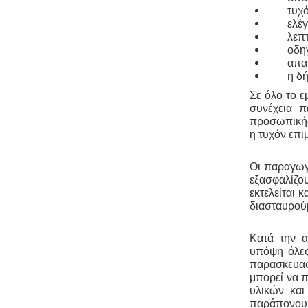
τυχό
ελέ
λεπτ
οδη
απα
η δ
Νομιμοποίηση γεώτρησης -
Όλες οι
μεταβιβάσεις ακινήτων, στα οποία
Σε όλο το ε
υπάρχει γεώτρηση, εκτελούνται
συνέχεια π
κατόπιν νομιμοποίησης της
προσωπικής 
γεώτρησης. Για να προχωρήσει η
η τυχόν επι
συμβολαιογραφική πράξη θα πρέπει
να έχει εκδοθεί κωδικός ΕΜΣΥ
ενεργού ή ανενεργού σημείου
Οι παραγωγ
υδροληψίας
εξασφαλίζο
εκτελείται 
διασταυρού
Κατά την α
υπόψη όλες
παρασκευασ
Τακτοποίηση εξ αδιαιρέτου εκτός
μπορεί να π
σχεδίου -
Σύμφωνα με τις από 12-06-
υλικών και
2018 νέες διατάξεις του νόμου
παράπονου