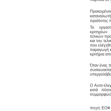
Συλλογή και μεταφορά λιπαντικών
- ορυκτέλαιων
Η δραστηριότητα
Προκειμένο
συλλογής και μεταφοράς
καταναλωτή,
επικίνδυνων
χρησιμοποιημένων
ορυκτέλαιων - λιπαντικών ασκείται
προϊόντος π
μετά από την έκδοση άδειας
Το εργασ
επικινδύνων. Η άδεια εκδίδεται μετά
κριτηρίω
από την έγκριση της σχετικής
τελικών προ
περιβαλλοντικής μελέτης οργάνωσης
και του τελ
του δικτύου συλλογής και μεταφοράς
που ελέγχθ
και της ασφάλισης περιβαλλοντικής
παραγωγή κ
ευθύνης.
κριτήρια απ
Όταν ένας 
συσκευασία
υπεργολάβου
Ο Αυτο-έλε
Μελέτη - άδεια διάθεσης υγρών
κατά πόσο
αποβλήτων -
Για όλες τις
συμμορφώσει
επιχειρήσεις του νομού Θεσσαλονίκης
η ΕΥΑΘ ζητάει υγειονολογική μελέτη
(πτυχιούχου μελετητή) παραγωγής /
πηγή: ΕΟΦ
επεξεργασίας / διάθεσης υγρών