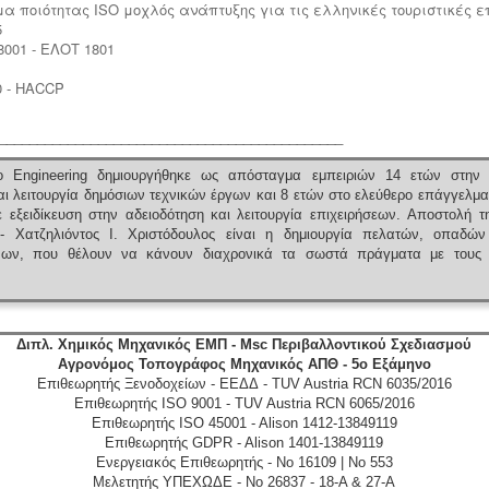
μα ποιότητας ISO μοχλός ανάπτυξης για τις ελληνικές τουριστικές ε
5
001 - ΕΛΟΤ 1801
1
0 - HACCP
_____________________________________________
 Engineering δημιουργήθηκε ως απόσταγμα εμπειριών 14 ετών στην 
ι λειτουργία δημόσιων τεχνικών έργων και 8 ετών στο ελεύθερο επάγγελμα
 εξειδίκευση στην αδειοδότηση και λειτουργία επιχειρήσεων.
Αποστολή τ
 - Χατζηλιόντος Ι. Χριστόδουλος είναι η δημιουργία πελατών, οπαδών
ένων, που θέλουν να κάνουν διαχρονικά τα σωστά πράγματα με τους 
Διπλ. Χημικός Μηχανικός ΕΜΠ - Msc Περιβαλλοντικού Σχεδιασμού
Αγρονόμος Τοπογράφος Μηχανικός ΑΠΘ - 5ο Εξάμηνο
Επιθεωρητής Ξενοδοχείων - ΕΕΔΔ - TUV Austria RCN 6035/2016
Επιθεωρητής ISO 9001 - TUV Austria RCN 6065/2016
Επιθεωρητής ISO 45001 - Alison 1412-13849119
Επιθεωρητής GDPR - Alison 1401-13849119
Ενεργειακός Επιθεωρητής - No 16109 | No 553
Μελετητής ΥΠΕΧΩΔΕ - No 26837 - 18-A & 27-A