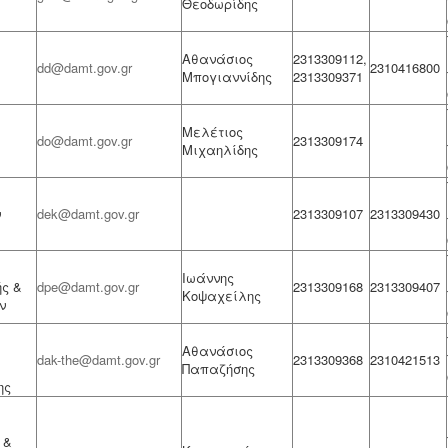
Θεοδωρίδης
Αθανάσιος
2313309112,
dd@damt.gov.gr
2310416800
Μπογιαννίδης
2313309371
Μελέτιος
do@damt.gov.gr
2313309174
Μιχαηλίδης
ν
dek@damt.gov.gr
2313309107
2313309430
Ιωάννης
ς &
dpe@damt.gov.gr
2313309168
2313309407
Κοψαχείλης
ν
Αθανάσιος
dak-the@damt.gov.gr
2313309368
2310421513
Παπαζήσης
ης
 &