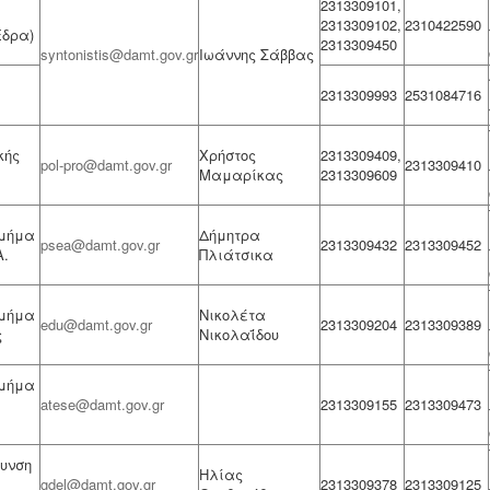
2313309101,
2313309102,
2310422590
Έδρα)
2313309450
syntonistis@damt.gov.gr
Ιωάννης Σάββας
2313309993
2531084716
κής
Χρήστος
2313309409,
pol-pro@damt.gov.gr
2313309410
Μαμαρίκας
2313309609
Τμήμα
Δήμητρα
psea@damt.gov.gr
2313309432
2313309452
Α.
Πλιάτσικα
Τμήμα
Νικολέτα
edu@damt.gov.gr
2313309204
2313309389
ς
Νικολαΐδου
Τμήμα
atese@damt.gov.gr
2313309155
2313309473
θυνση
Ηλίας
gdel@damt.gov.gr
2313309378
2313309125