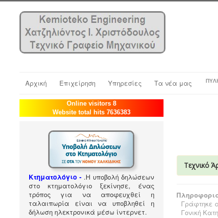
ΠΎΛ
Αρχική
Επιχείρηση
Υπηρεσίες
Τα νέα μας
Online visitors 8
Website total hits 7636383
Τεχνικό Ά
Κτηματολόγιο -
.
Η υποβολή δηλώσεων
στο κτηματολόγιο ξεκίνησε, ένας
τρόπος για να αποφευχθεί η
Πληροφορια
ταλαιπωρία είναι να υποβληθεί η
Γράφτηκε α
δήλωση ηλεκτρονικά μέσω ίντερνετ.
Γονική Κατ