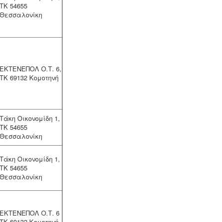
ΤΚ 54655
Θεσσαλονίκη
Μελέτη - άδεια διάθεσης υγρών
ΕΚΤΕΝΕΠΟΛ Ο.Τ. 6,
αποβλήτων -
Για όλες τις
ΤΚ 69132 Κομοτηνή
επιχειρήσεις του νομού Θεσσαλονίκης
η ΕΥΑΘ ζητάει υγειονολογική μελέτη
(πτυχιούχου μελετητή) παραγωγής /
επεξεργασίας / διάθεσης υγρών
αποβλήτων, προκειμένου να εκδώσει
Τάκη Οικονομίδη 1,
την άδεια διάθεσης - σύνδεσης με το
ΤΚ 54655
δίκτυο αποχέτευσης (ειδικός
Θεσσαλονίκη
κανονισμός αποχέτευσης ΦΕΚ
1793Β-2018).
.
Τάκη Οικονομίδη 1,
ΤΚ 54655
Θεσσαλονίκη
ΕΚΤΕΝΕΠΟΛ Ο.Τ. 6
ΤΚ 69132 Κομοτηνή