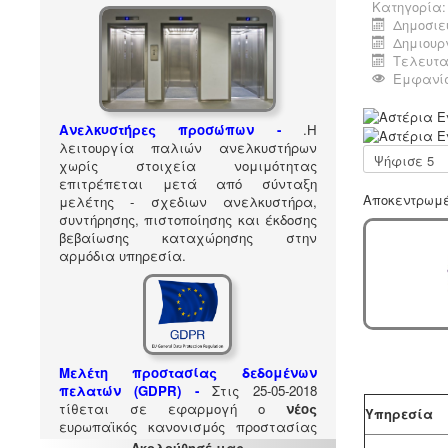
Κατηγορία
Δημοσιε
Δημιουρ
Τελευτα
Εμφανίσ
Α
Ανελκυστήρες προσώπων -
.
Η
ξ
λειτουργία παλιών ανελκυστήρων
ι
Παρακαλώ
χωρίς στοιχεία νομιμότητας
ο
αξιολογήστε
επιτρέπεται μετά από σύνταξη
λ
Αποκεντρωμέ
μελέτης - σχεδιων ανελκυστήρα,
ό
συντήρησης, πιστοποίησης και έκδοσης
γ
βεβαίωσης καταχώρησης στην
η
αρμόδια υπηρεσία.
σ
η
Χ
ρ
ή
σ
τ
Μελέτη προστασίας δεδομένων
η
πελατών (GDPR) -
Στις 25-05-2018
:
τίθεται σε εφαρμογή ο
νέος
Υπηρεσία
ευρωπαϊκός κανονισμός προστασίας
5
δεδομένων (GDPR), σύμφωνα με τον
Ακολούθησέ μας