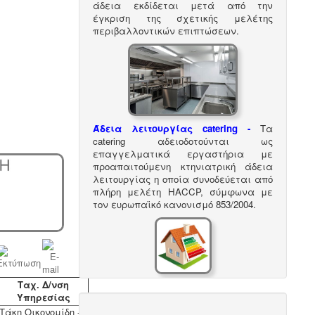
άδεια εκδίδεται μετά από την
έγκριση της σχετικής μελέτης
περιβαλλοντικών επιπτώσεων.
Άδεια λειτουργίας catering -
Τα
catering αδειοδοτούνται ως
επαγγελματικά εργαστήρια με
προαπαιτούμενη κτηνιατρική άδεια
λειτουργίας η οποία συνοδεύεται από
πλήρη μελέτη HACCP, σύμφωνα με
τον ευρωπαϊκό κανονισμό 853/2004.
Ταχ. Δ/νση
Ενεργειακά πιστοποιητικά -
Όλες οι
Υπηρεσίας
αγοραπωλησίες, μισθώσεις,
ανακαινίσεις και μονώσεις κατοικιών
Τάκη Οικονομίδη -