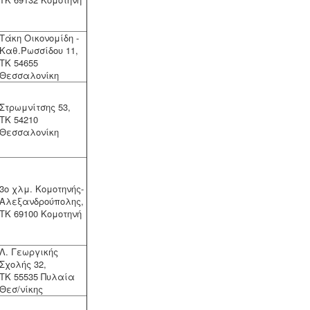
Μελέτη επικινδυνότητας
λεγιονέλλα -
.
Η υγειονομική
αναγνώριση και μελέτη εκτίμησης
Τάκη Οικονομίδη -
του κινδύνου από την λεγιονέλλα στις
Καθ.Ρωσσίδου 11,
υδρεύσεις ξενοδοχειακών κτιρίων
ΤΚ 54655
επιβάλλεται από τις νέες
Θεσσαλονίκη
υγειονομικές διατάξεις του
Υπουργείου Υγείας.
Στρωμνίτσης 53,
ΤΚ 54210
Θεσσαλονίκη
Μελέτη πισίνας / κολυμβητικής
3ο χλμ. Κομοτηνής-
δεξαμενής -
Οι πισίνες είναι χημικές
Αλεξανδρούπολης,
εγκαταστάσεις επεξεργασίας νερού
ΤΚ 69100 Κομοτηνή
σύμφωνα με το προεδρικό διάταγμα
ΠΔ 274/97. Για την λειτουργία της
πισίνας απαιτείται υγειονολογική -
Λ. Γεωργικής
χημικοτεχνική μελέτη και κανονισμός
Σχολής 32,
λειτουργίας - ασφαλείας. Η άδεια
ΤΚ 55535 Πυλαία
λειτουργίας εκδίδεται με διαδικασίες
Θεσ/νίκης
γνωστοποίησης.