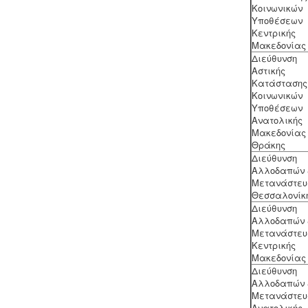
Κοινωνικών
λειτουργία ενός εργαστηρίου ή
Υποθέσεων
βιομηχανίας καλλυντικών υπάγεται
Κεντρικής
στο πρότυπο GMP Καλής
Μακεδονίας
Παρασκευαστικής Πρακτικής και
Διεύθυνση
ρυθμίζεται από τον Ευρωπαϊκό
Αστικής
Κανονισμό 1223/2009.
Κατάστασης
Κοινωνικών
Υποθέσεων
Ανατολικής
Μακεδονίας 
Θράκης
Νομιμοποίηση γεώτρησης -
Όλες οι
Διεύθυνση
μεταβιβάσεις ακινήτων, στα οποία
Αλλοδαπών 
υπάρχει γεώτρηση, εκτελούνται
Μετανάστευ
κατόπιν νομιμοποίησης της
Θεσσαλονίκ
γεώτρησης. Για να προχωρήσει η
Διεύθυνση
συμβολαιογραφική πράξη θα πρέπει
Αλλοδαπών 
να έχει εκδοθεί κωδικός ΕΜΣΥ
Μετανάστευ
ενεργού ή ανενεργού σημείου
Κεντρικής
υδροληψίας
Μακεδονίας
Διεύθυνση
Αλλοδαπών 
Μετανάστευ
Ανατολικής