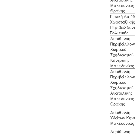
Μακεδονίας 
Θράκης
Γενική Διεύ
Υγρά απόβλητα παραγωγής
Χωροταξικής
καλλυντικών - Υπολογισμός χημικά
Περιβαλλοντ
απαιτούμενου οξυγόνου -
.
Τα υγρά
Πολιτικής
απόβλητα από την παραγωγή
Διεύθυνση
καλλυντικών ελέγχονται ως προς τις
Περιβάλλοντ
απαιτήσεις επεξεργασίας μέσα από
Χωρικού
ειδική μελέτη επεξεργασίας και
Σχεδιασμού
διάθεσης πριν την σύνδεση με το
Κεντρικής
κεντρικό δίκτυο αποχέτευσης.
Μακεδονίας
Διεύθυνση
Περιβάλλοντ
Χωρικού
Σχεδιασμού
Ανατολικής
Συλλογή και μεταφορά λιπαντικών
Μακεδονίας
- ορυκτέλαιων
Η δραστηριότητα
Θράκης
συλλογής και μεταφοράς
Διεύθυνση
επικίνδυνων
χρησιμοποιημένων
Υδάτων Κεντ
ορυκτέλαιων - λιπαντικών ασκείται
Μακεδονίας
μετά από την έκδοση άδειας
επικινδύνων. Η άδεια εκδίδεται μετά
Διεύθυνση
από την έγκριση της σχετικής