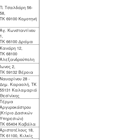
Π. Τσαλδάρη 56-
58,
ΤΚ 69100 Κομοτηνή
Αγ. Κωνσταντίνου
1,
Τακτοποίηση εξ αδιαιρέτου εκτός
ΤΚ 66100 Δράμα
σχεδίου -
Σύμφωνα με τις από 12-06-
Κανάρη 12,
2018 νέες διατάξεις του νόμου
ΤΚ 68100
4495/2017 τα εκτός σχεδίου εξ
Αλεξανδρούπολη
αδιαιρέτου μπορούν να προχωρήσουν
Ίωνος 2,
σε σύσταση διαίρεσης ιδιοκτησίας
ΤΚ 59132 Βέροια
κατόπιν αγωγής στο πρωτοδικείο από
Ναυαρίνου 28 -
το 65% των συνιδιοκτητών.
.
Δημ. Καραολή, ΤΚ
55131 Καλαμαριά
Θεσ/νίκης
Tέρμα
Αργυροκάστρου
(Κτίριο Δασικών
Υπηρεσιών)
ΤΚ 65404 Καβάλα
Αριστοτέλους 18,
ΤΚ 61100, Κιλκίς