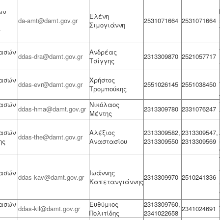
ων
Ελένη
da-amt@damt.gov.gr
2531071664
2531071664
Σιμογιάννη
-
Δασών
Ανδρέας
ddas-dra@damt.gov.gr
2313309870
2521057717
Τσίγγης
Δασών
Χρήστος
ddas-evr@damt.gov.gr
2551026145
2551038450
Τρομπούκης
Δασών
Νικόλαος
ddas-hma@damt.gov.gr
2313309780
2331076247
Μέντης
Δασών
Αλέξιος
2313309582,
2313309547,
ddas-the@damt.gov.gr
ης
Αναστασίου
2313309550
2313309569
Δασών
Ιωάννης
ddas-kav@damt.gov.gr
2313309970
2510241336
Καπετανγιάννης
Δασών
Ευθύμιος
2313309760,
ddas-kil@damt.gov.gr
2341024691
Πολιτίδης
2341022658