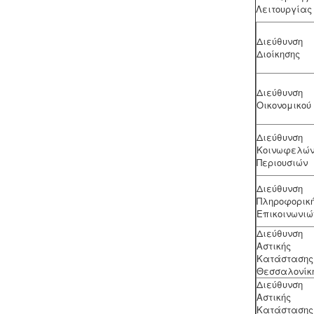
Λειτουργίας
Διεύθυνση
Μελέτη HACCP υγειονομικού
Διοίκησης
ενδιαφέροντος
-
Όλα τα
καταστήματα υγειονομικού
ενδιαφέροντος, βρεφονηπιακοί,
Διεύθυνση
μονάδες φροντίδας, παλιά & νέα,
Οικονομικού
υποχρεούνται να διαθέτουν μελέτη
διεργασιών HACCP από
Διεύθυνση
επαγγελματία
Κοινωφελώ
υγειονολόγο (απόφαση
Υ1γ/ΓΠ/
Περιουσιών
οικ.47829/17
).
Διεύθυνση
Πληροφορική
Επικοινωνιώ
Διεύθυνση
Αστικής
Κατάστασης
Θεσσαλονίκ
Διεύθυνση
Αστικής
Ερωτηματολόγιο ΕΟΦ για
Κατάστασης
καλλυντικά -
.
Ο σχεδιασμός και η