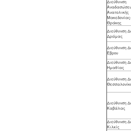
Διεύθυνση
Αναδασώσε
Ανατολικής
Ηλεκτροδότηση αρδευτικών
Μακεδονίας
γεωτρήσεων -
Για την ηλεκτροδότηση
Θράκης
αγροτικών γεωτρήσεων ή
εγκαταστάσεων και την εφαρμογή
Διεύθυνση 
χαμηλού αγροτικού τιμολογίου είναι
Δράμας
υποχρεωτική η έκδοση άδειας χρήσης
νερού και του Δελτίου
Διεύθυνση 
Γεωργοτεχνικών και
Έβρου
Γεωργοοικονομικών Στοιχείων.
.
Διεύθυνση 
Ημαθίας
Διεύθυνση 
Θεσσαλονίκ
Διεύθυνση 
Καβάλας
Διεύθυνση 
Κιλκίς