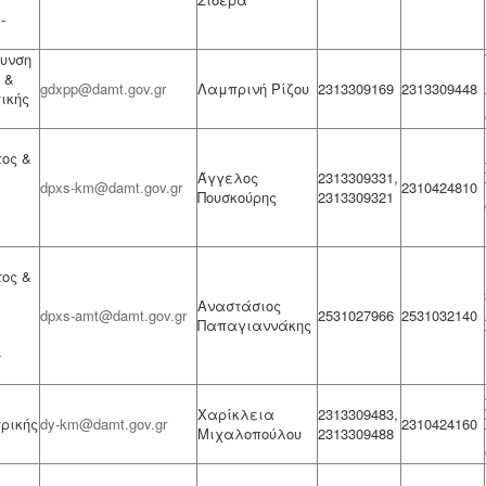
-
θυνση
 &
gdxpp@damt.gov.gr
Λαμπρινή Ρίζου
2313309169
2313309448
ικής
ος &
Άγγελος
2313309331,
dpxs-km@damt.gov.gr
2310424810
Πουσκούρης
2313309321
ος &
Αναστάσιος
dpxs-amt@damt.gov.gr
2531027966
2531032140
Παπαγιαννάκης
-
Χαρίκλεια
2313309483,
ρικής
dy-km@damt.gov.gr
2310424160
Μιχαλοπούλου
2313309488