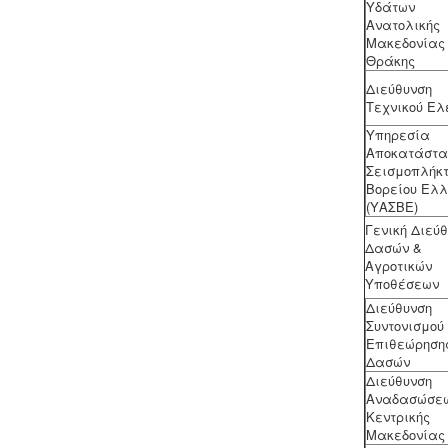
Υδάτων
περιβαλλοντικής μελέτης οργάνωσης
Ανατολικής
του δικτύου συλλογής και μεταφοράς
Μακεδονίας 
και της ασφάλισης περιβαλλοντικής
Θράκης
ευθύνης.
Διεύθυνση
Τεχνικού Ελ
Υπηρεσία
Αποκατάστα
Σεισμοπλήκ
Κανονισμός λειτουργίας
Βoρείου Ελ
τουριστικού καταλύματος
-
Τα
(ΥΑΣΒΕ)
τουριστικά καταλύματα (ξενοδοχεία,
Γενική Διεύ
ενοικιαζόμενα, κάμπινγκ)
Δασών &
μοριοδοτούνται κατά την πιστοποίηση
Αγροτικών
κατάταξης σε κατηγορία άστρων ή
Υποθέσεων
κλειδιών για τον κανονισμό
Διεύθυνση
λειτουργίας που διακανονίζει θέματα
Συντονισμού
πολιτικής παραπόνων, υποδοχής,
Επιθεώρηση
περιβάλλοντος και καθαριότητας.
Δασών
Διεύθυνση
Αναδασώσε
Κεντρικής
Μακεδονίας