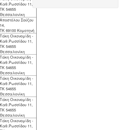
- επαγγελματικών χώρων
Καθ.Ρωσσίδου 11,
προαπαιτούν την ύπαρξη ενεργειακού
ΤΚ 54655
πιστοποιητικού
Θεσσαλονίκη
Αποστόλου Σούζου
14,
ΤΚ 69100 Κομοτηνή
Τάκη Οικονομίδη -
Καθ.Ρωσσίδου 11,
ΤΚ 54655
Θεσσαλονίκη
Μελέτη και εγκατάσταση
Τάκη Οικονομίδη -
λιποσυλλέκτη -
Για τις επιχειρήσεις
Καθ.Ρωσσίδου 11,
μαζικής εστίασης, η χρήση
ΤΚ 54655
λιποσυλλέκτη, κατόπιν
Θεσσαλονίκη
υγειονολογικής μελέτης, συμβατής με
Τάκη Οικονομίδη -
τα πρότυπα DIN 1986-100α, EN 1825-
Καθ.Ρωσσίδου 11,
1+2, DIN 4040-100 είναι υποχρεωτική
ΤΚ 54655
από την υγειονομική διάταξη Υ1γ / ΓΠ
Θεσσαλονίκη
/ οικ. 47829 / 17
.
Τάκη Οικονομίδη -
Καθ.Ρωσσίδου 11,
ΤΚ 54655
Θεσσαλονίκη
Τάκη Οικονομίδη -
Καθ.Ρωσσίδου 11,