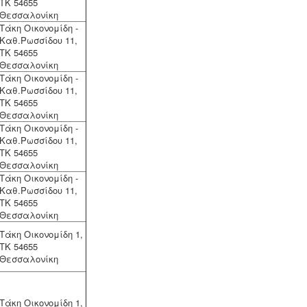
ΤΚ 54655
Συλλογή και μεταφορά αποβλήτων
Θεσσαλονίκη
-
Η δραστηριότητα συλλογής και
μεταφοράς μη επικίνδυνων
Τάκη Οικονομίδη -
αποβλήτων ασκείται μετά από την
Καθ.Ρωσσίδου 11,
έκδοση της σχετικής άδειας. Η άδεια
ΤΚ 54655
εκδίδεται μετά από την έγκριση της
Θεσσαλονίκη
σχετικής περιβαλλοντικής μελέτης
Τάκη Οικονομίδη -
οργάνωσης του δικτύου συλλογής και
Καθ.Ρωσσίδου 11,
μεταφοράς.
ΤΚ 54655
Θεσσαλονίκη
Τάκη Οικονομίδη -
Καθ.Ρωσσίδου 11,
ΤΚ 54655
Θεσσαλονίκη
Τάκη Οικονομίδη -
Συλλογή - μεταφορά και
Καθ.Ρωσσίδου 11,
επεξεργασία ζωικών υποπροϊόντων
ΤΚ 54655
-
Η διαχείριση ζωικών υποπροϊόντων
Θεσσαλονίκη
διέπεται από τον Κανονισμό (ΕΚ)
αριθ. 1069/2009 και αρμόδιες είναι οι
Τάκη Οικονομίδη 1,
κτηνιατρικές υπηρεσίες. Τα
ΤΚ 54655
αδρανοποιημένα ζωικά υποπροϊόντα
Θεσσαλονίκη
θεωρούνται μη επικίνδυνα απόβλητα
και περιλαμβάνονται στον κατάλογο
ΕΚΑ
.
Τάκη Οικονομίδη 1,