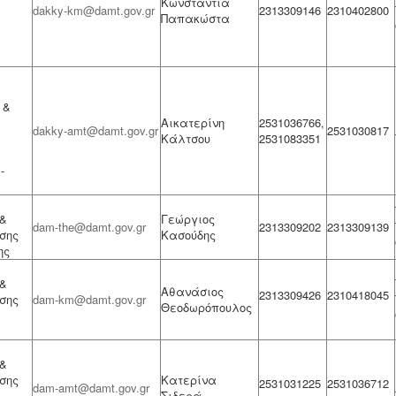
Κωνσταντία
dakky-km@damt.gov.gr
2313309146
2310402800
Παπακώστα
 &
Αικατερίνη
2531036766,
dakky-amt@damt.gov.gr
2531030817
Κάλτσου
2531083351
-
&
Γεώργιος
dam-the@damt.gov.gr
2313309202
2313309139
σης
Κασούδης
ης
&
Αθανάσιος
2313309426
2310418045
σης
dam-km@damt.gov.gr
Θεοδωρόπουλος
&
σης
Κατερίνα
2531031225
2531036712
dam-amt@damt.gov.gr
Σιδερά