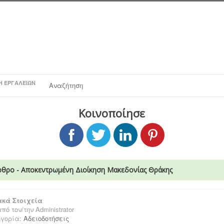
Η ΕΡΓΑΛΕΊΩΝ
Αναζήτηση
Κοινοποίησε
ρθρο - Αποκεντρωμένη Διοίκηση Μακεδονίας Θράκης
κά Στοιχεία
πό τον/την
Administrator
ηγορία:
Αδειοδοτήσεις