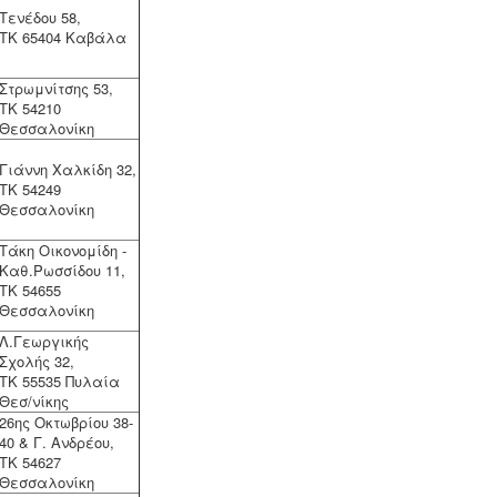
Τενέδου 58,
ΤΚ 65404 Καβάλα
Πυρασφάλεια - Πυροπροστασία -
Υφιστάμενες επιχειρήσεις
Στρωμνίτσης 53,
εκπαιδευτήριων, χώρων συνάθροισης
ΤΚ 54210
κοινού, γραφείων και εμπορικών
Θεσσαλονίκη
καταστημάτων οφείλουν να
επανακαθορίσουν μέτρα και μέσα
Γιάννη Χαλκίδη 32,
πυροπροστασίας σύμφωνα με τις
ΤΚ 54249
νέες διατάξεις (ΠΥΔ 16/15, 3/15, 17/16
Θεσσαλονίκη
& /17).
Τάκη Οικονομίδη -
Καθ.Ρωσσίδου 11,
ΤΚ 54655
Θεσσαλονίκη
Τεχνικός ασφαλείας στην εργασία
Λ.Γεωργικής
-
Όλες οι επιχειρήσεις έχουν την
Σχολής 32,
υποχρέωση να διαθέτουν μελέτη
ΤΚ 55535 Πυλαία
επικινδυνότητας από επαγγελματία
Θεσ/νίκης
τεχνικό ασφαλείας εγγεγραμμένο
26ης Οκτωβρίου 38-
στο μητρώο της επιθεώρησης
40 & Γ. Ανδρέου,
εργασίας (Ν. 3850/10, άρθρα 12, 42,
ΤΚ 54627
43)
Θεσσαλονίκη