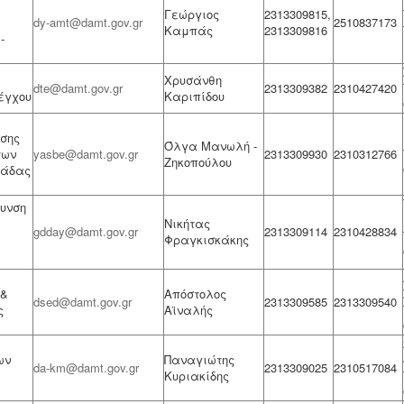
Γεώργιος
2313309815,
dy-amt@damt.gov.gr
2510837173
Καμπάς
2313309816
-
Χρυσάνθη
dte@damt.gov.gr
2313309382
2310427420
έγχου
Καριπίδου
σης
Όλγα Μανωλή -
των
yasbe@damt.gov.gr
2313309930
2310312766
Ζηκοπούλου
λάδας
θυνση
Νικήτας
gdday@damt.gov.gr
2313309114
2310428834
Φραγκισκάκης
 &
Απόστολος
dsed@damt.gov.gr
2313309585
2313309540
ς
Αϊναλής
ων
Παναγιώτης
da-km@damt.gov.gr
2313309025
2310517084
Κυριακίδης