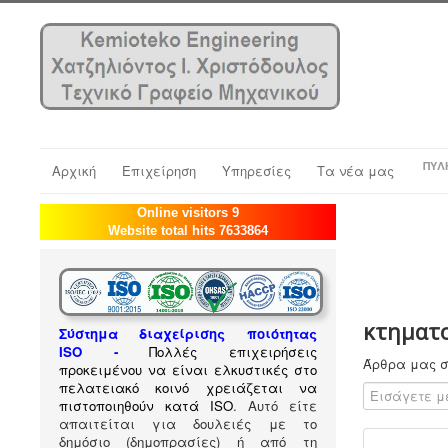
ΠΎΛ
Αρχική
Επιχείρηση
Υπηρεσίες
Τα νέα μας
Online visitors 9
Website total hits 7633864
κτηματο
Σύστημα διαχείρισης ποιότητας
ISO
-
Πολλές επιχειρήσεις
Άρθρα μας σ
προκειμένου να είναι ελκυστικές στο
πελατειακό κοινό χρειάζεται να
Εισάγετε μέρ
πιστοποιηθούν κατά ISO
. Αυτό είτε
απαιτείται για δουλειές με το
δημόσιο (δημοπρασίες) ή από τη