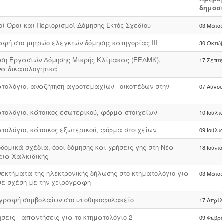
δημοσ
κοί Όροι και Περιορισμοί Δόμησης Εκτός Σχεδίου
03 Μάιος
αφή στο μητρώο ελεγκτών δόμησης κατηγορίας ΙΙΙ
30 Οκτώ
ριση Εργασιών Δόμησης Μικρής Κλίμακας (ΕΕΔΜΚ),
17 Σεπτ
α δικαιολογητικά
ματολόγιο, αναζήτηση αγροτεμαχίων - οικοπέδων στην
07 Αύγου
ατολόγιο, κάτοικος εσωτερικού, φόρμα στοιχείων
10 Ιούλι
ατολόγιο, κάτοικος εξωτερικού, φόρμα στοιχείων
09 Ιούλι
οδομικά σχέδια, όροι δόμησης και χρήσεις γης στη Νέα
18 Ιούνι
ια Χαλκιδικής
νεκτήματα της ηλεκτρονικής δήλωσης στο κτηματολόγιο για
03 Μάιος
 σε σχέση με την χειρόγραφη
αγραφή συμβολαίων στο υποθηκοφυλακείο
17 Απρίλ
ήσεις - απαντήσεις για το κτηματολόγιο-2
09 Φεβρ