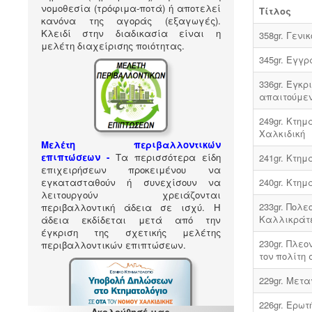
νομοθεσία (τρόφιμα-ποτά) ή αποτελεί
Τίτλος
κανόνα της αγοράς (εξαγωγές).
Κλειδί στην διαδικασία είναι η
358gr. Γενι
μελέτη διαχείρισης ποιότητας.
345gr. Εγγρ
336gr. Έγκ
απαιτούμεν
249gr. Κτη
Χαλκιδική
Μελέτη περιβαλλοντικών
επιπτώσεων -
Τα περισσότερα είδη
241gr. Κτημ
επιχειρήσεων προκειμένου να
εγκατασταθούν ή συνεχίσουν να
240gr. Κτημ
λειτουργούν χρειάζονται
233gr. Πολε
περιβαλλοντική άδεια σε ισχύ. Η
Καλλικράτε
άδεια εκδίδεται μετά από την
έγκριση της σχετικής μελέτης
230gr. Πλεο
περιβαλλοντικών επιπτώσεων.
τον πολίτη
229gr. Μετ
226gr. Ερωτ
Ακολούθησέ μας