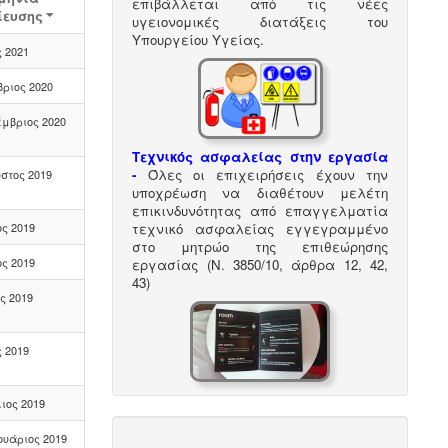
επιβάλλεται από τις νέες
ίευσης
υγειονομικές διατάξεις του
Υπουργείου Υγείας.
 2021
βριος 2020
έμβριος 2020
Τεχνικός ασφαλείας στην εργασία
-
Όλες οι επιχειρήσεις έχουν την
στος 2019
υποχρέωση να διαθέτουν μελέτη
επικινδυνότητας από επαγγελματία
ος 2019
τεχνικό ασφαλείας εγγεγραμμένο
στο μητρώο της επιθεώρησης
ος 2019
εργασίας (Ν. 3850/10, άρθρα 12, 42,
43)
ος 2019
 2019
Κανονισμός λειτουργίας
ιος 2019
τουριστικού καταλύματος
-
Τα
τουριστικά καταλύματα (ξενοδοχεία,
ουάριος 2019