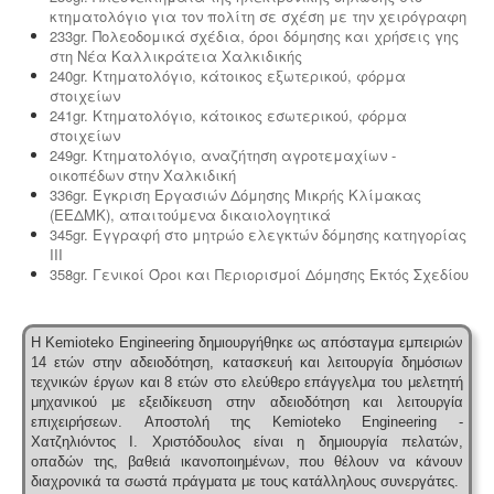
κτηματολόγιο για τον πολίτη σε σχέση με την χειρόγραφη
233gr. Πολεοδομικά σχέδια, όροι δόμησης και χρήσεις γης
στη Νέα Καλλικράτεια Χαλκιδικής
240gr. Κτηματολόγιο, κάτοικος εξωτερικού, φόρμα
στοιχείων
241gr. Κτηματολόγιο, κάτοικος εσωτερικού, φόρμα
στοιχείων
249gr. Κτηματολόγιο, αναζήτηση αγροτεμαχίων -
οικοπέδων στην Χαλκιδική
336gr. Έγκριση Εργασιών Δόμησης Μικρής Κλίμακας
(ΕΕΔΜΚ), απαιτούμενα δικαιολογητικά
345gr. Εγγραφή στο μητρώο ελεγκτών δόμησης κατηγορίας
ΙΙΙ
358gr. Γενικοί Όροι και Περιορισμοί Δόμησης Εκτός Σχεδίου
Η Kemioteko Engineering δημιουργήθηκε ως απόσταγμα εμπειριών
14 ετών στην αδειοδότηση, κατασκευή και λειτουργία δημόσιων
τεχνικών έργων και 8 ετών στο ελεύθερο επάγγελμα του μελετητή
μηχανικού με εξειδίκευση στην αδειοδότηση και λειτουργία
επιχειρήσεων.
Αποστολή της Kemioteko Engineering -
Χατζηλιόντος Ι. Χριστόδουλος είναι η δημιουργία πελατών,
οπαδών της, βαθειά ικανοποιημένων, που θέλουν να κάνουν
διαχρονικά τα σωστά πράγματα με τους κατάλληλους συνεργάτες.