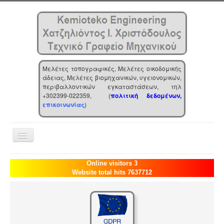
Μελέτες τοπογραφικές, Μελέτες οικοδομικής
άδειας, Μελέτες βιομηχανικών, υγειονομικών,
περιβαλλοντικών εγκαταστάσεων, τηλ
+302399-022359, (
πολιτική δεδομένων,
επικοινωνίας
)
Toggle
Navigation
Αρχική
Online visitors 3
Website total hits 7637712
Επιχείρηση
Υπηρεσίες
Τα νέα μας