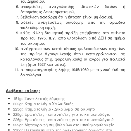
του ∆ηµοσίου,
αποφάσεις αναγνώρισης ιδιωτικών δασών ή
Αποφάσεις Αποτερµατισµού,
βεβαίωση ∆ασάρχη ότι η έκταση είναι µη δασική,
άδειες ανεγέρσεως οικοδοµής από την αρµόδια
πολεοδοµική αρχή,
κάθε άλλη διοικητική πράξη επέµβασης στο ακίνητο
προ του 1975, π.χ. απαλλοτρίωση από ∆ΕΗ σε τµήµα
του ακινήτου,
αντίγραφο των κατά τόπους φυλασσόµενων αρχείων
της πρώην Αγροφυλακής όπου καταγράφονταν σε
καταλόγους (π.χ. φορολογικούς) οι αγροί για παλαιά
έτη (ήτοι 1927 και μετά),
αεροφωτογραφίες λήψης 1945/1960 µε τεχνική έκθεση
δασολόγου.
.
Διάβασε επίσης:
151gr. Συντελεστής δόμησης
222gr. Κτηματολόγιο Χαλκιδικής
223gr. Κτηματολόγιο - Δικαίωμα σε ακίνητο
225gr. Ερωτήσεις - απαντήσεις για το κτηματολόγιο
226gr. Ερωτήσεις - απαντήσεις για το κτηματολόγιο-2
229gr. Μεταγραφή συμβολαίων στο υποθηκοφυλακείο
230gr. Πλεονεκτήματα της ηλεκτρονικής δήλωσης στο