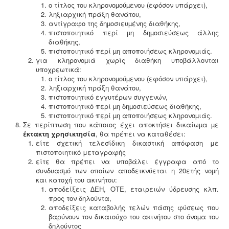
ο τίτλος του κληρονοµούµενου (εφόσον υπάρχει),
ληξιαρχική πράξη θανάτου,
αντίγραφο της δηµοσιευµένης διαθήκης,
πιστοποιητικό περί µη δηµοσιεύσεως άλλης
διαθήκης,
πιστοποιητικό περί µη αποποιήσεως κληρονοµιάς.
για κληρονοµιά χωρίς διαθήκη υποβάλλονται
υποχρεωτικά:
ο τίτλος του κληρονοµούµενου (εφόσον υπάρχει),
ληξιαρχική πράξη θανάτου,
πιστοποιητικό εγγυτέρων συγγενών,
πιστοποιητικό περί µη δηµοσιεύσεως διαθήκης,
πιστοποιητικό περί µη αποποιήσεως κληρονοµιάς.
Σε περίπτωση που κάποιος έχει αποκτήσει δικαίωµα µε
έκτακτη χρησικτησία
, θα πρέπει να καταθέσει:
είτε σχετική τελεσίδικη δικαστική απόφαση με
πιστοποιητικό μεταγραφής
είτε θα πρέπει να υποβάλει έγγραφα από το
συνδυασµό των οποίων αποδεικνύεται η 20ετής νοµή
και κατοχή του ακινήτου:
αποδείξεις ∆ΕΗ, ΟΤΕ, εταιρειών ύδρευσης κλπ.
προς τον δηλούντα,
αποδείξεις καταβολής τελών πάσης φύσεως που
βαρύνουν τον δικαιούχο του ακινήτου στο όνοµα του
δηλούντος