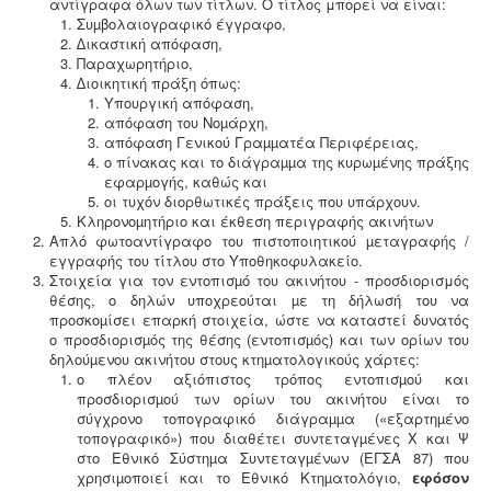
αντίγραφα όλων των τίτλων. Ο τίτλος μπορεί να είναι:
5
Συµβολαιογραφικό έγγραφο,
∆ικαστική απόφαση,
Παραχωρητήριο,
∆ιοικητική πράξη όπως:
Υπουργική απόφαση,
απόφαση του Νοµάρχη,
Ηλεκτροδότηση αρδευτικών γεωτρήσεων -
Για την
απόφαση Γενικού Γραµµατέα Περιφέρειας,
ηλεκτροδότηση αγροτικών γεωτρήσεων ή
ο πίνακας και το διάγραµµα της κυρωµένης πράξης
εγκαταστάσεων και την εφαρμογή χαμηλού αγροτικού
εφαρµογής, καθώς και
τιμολογίου είναι υποχρεωτική η έκδοση άδειας χρήσης
οι τυχόν διορθωτικές πράξεις που υπάρχουν.
νερού και του Δελτίου Γεωργοτεχνικών και
Κληρονοµητήριο και έκθεση περιγραφής ακινήτων
Γεωργοοικονομικών Στοιχείων.
.
Απλό φωτοαντίγραφο του πιστοποιητικού µεταγραφής /
εγγραφής του τίτλου στο Υποθηκοφυλακείο.
Στοιχεία για τον εντοπισµό του ακινήτου - προσδιορισμός
θέσης, ο δηλών υποχρεούται µε τη δήλωσή του να
προσκοµίσει επαρκή στοιχεία, ώστε να καταστεί δυνατός
ο προσδιορισµός της θέσης (εντοπισµός) και των ορίων του
δηλούµενου ακινήτου στους κτηµατολογικούς χάρτες:
Κτηματολόγιο -
.
Η υποβολή δηλώσεων στο
ο πλέον αξιόπιστος τρόπος εντοπισµού και
κτηματολόγιο ξεκίνησε, ένας τρόπος για να
προσδιορισµού των ορίων του ακινήτου είναι το
αποφευχθεί η ταλαιπωρία είναι να υποβληθεί η
σύγχρονο τοπογραφικό διάγραµµα («εξαρτηµένο
δήλωση ηλεκτρονικά μέσω ίντερνετ.
τοπογραφικό») που διαθέτει συντεταγµένες Χ και Ψ
στο Εθνικό Σύστηµα Συντεταγµένων (ΕΓΣΑ 87) που
χρησιµοποιεί και το Εθνικό Κτηµατολόγιο,
εφόσον