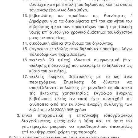
συντάχτηκαν µε εντολή του δηλούντος και τα οποία
τον αναφέρουν ως δικαιούχο,
βεβαιώσεις του προέδρου της Κοινότητας /
∆ηµάρχου για τα δικαιώµατα επί του ακινήτου του
δηλούντος ή και των προκατόχων του ή την άσκηση
νοµής επ’ αυτού για χρονικό διάστηµα τουλάχιστον
µιας εικοσαετίας,
οικοδοµική άδεια στο όνοµα του δηλούντος,
έγγραφο επιβολής στον δηλούντα προστίµου λόγω
πολεοδοµικών παραβάσεων,
παλαιό (20 ετίας) ιδιωτικό συµφωνητικό (π.χ.
πώλησης ή διανοµής) που αναφέρει το δηλούντα ως
κύριο του ακινήτου,
παλιές ένορκες βεβαιώσεις με το ως άνω
περιεχόμενο. Σημείωση: δε δύναται να
υποβάλλονται δηλώσεις µε µοναδικό αποδεικτικό
της έκτακτης χρησικτησίας έγγραφο ένορκης
βεβαίωσης, εκτός αν αυτή έχει συνταχθεί σε
ανύποπτο από την εν λόγω έναρξη συλλογής των
δηλώσεων Ν.2308/1995 χρόνο
είναι υποχρεωτική η επισύναψη τοπογραφικού
διαγράµµατος, εκτός εάν η θέση και τα όρια του
γεωτεµαχίου µπορούν να προσδιοριστούν επακριβώς
επί του ψηφιακού χάρτη της περιοχής
Σε περίπτωση που κάποιος έχει αποκτήσει δικαίωµα