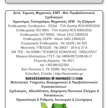
Διπλ. Χημικός Μηχανικός ΕΜΠ - Msc Περιβαλλοντικού
Σχεδιασμού
Αγρονόμος Τοπογράφος Μηχανικός ΑΠΘ - 5ο Εξάμηνο
Επιθεωρητής Ξενοδοχείων - ΕΕΔΔ - TUV Austria RCN 6035/2016
Επιθεωρητής ISO 9001 - TUV Austria RCN 6065/2016
Επιθεωρητής ISO 45001 - Alison 1412-13849119
Επιθεωρητής GDPR - Alison 1401-13849119
Ενεργειακός Επιθεωρητής - No 16109 | No 553
Μελετητής ΥΠΕΧΩΔΕ - No 26837 - 18-A & 27-A
ΑΜ ΤΕΕ - No 83488 | ΤΕΧΝΙΚΟΣ ΑΣΦΑΛΕΙΑΣ. 330512/2017
Μητρώο Αξιολογητών ΓΓΕΤ- No 14856/95711/08-06-17
Ελεγκτής Δόμησης - No 4517
τηλ +302399-022359
Βασ Πιτσούλη 1, TK 63080, Νέα Καλλικράτεια
Χαλκιδική, Ελλάδα |
http://kemioteko.gr
Μελετητικές Υπηρεσίες Βιομηχανικών & Περιβαλλοντικών
Εγκαταστάσεων
:
Σχεδιασμός, Αδειοδότηση, Διαχείριση Ποιοτικού Ελέγχου &
Κατασκευών,
Οργανολογία & Ρύθμιση, Λειτουργία & Συντήρηση