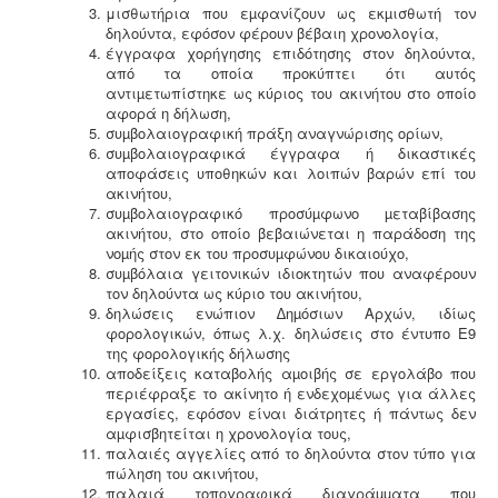
μισθωτήρια που εµφανίζουν ως εκµισθωτή τον
δηλούντα, εφόσον φέρουν βέβαιη χρονολογία,
έγγραφα χορήγησης επιδότησης στον δηλούντα,
από τα οποία προκύπτει ότι αυτός
αντιµετωπίστηκε ως κύριος του ακινήτου στο οποίο
αφορά η δήλωση,
συµβολαιογραφική πράξη αναγνώρισης ορίων,
συµβολαιογραφικά
έγγραφα ή δικαστικές
αποφάσεις υποθηκών και λοιπών βαρών επί του
ακινήτου,
συµβολαιογραφικό προσύµφωνο µεταβίβασης
ακινήτου, στο οποίο βεβαιώνεται η παράδοση της
νοµής στον εκ του προσυµφώνου δικαιούχο,
συµβόλαια γειτονικών ιδιοκτητών που αναφέρουν
τον δηλούντα ως κύριο του ακινήτου,
δηλώσεις ενώπιον ∆ηµόσιων Αρχών, ιδίως
φορολογικών, όπως λ.χ. δηλώσεις στο έντυπο Ε9
της φορολογικής δήλωσης
αποδείξεις καταβολής αµοιβής σε εργολάβο που
περιέφραξε το ακίνητο ή ενδεχοµένως για άλλες
εργασίες, εφόσον είναι διάτρητες ή πάντως δεν
αµφισβητείται η χρονολογία τους,
παλαιές αγγελίες από το δηλούντα στον τύπο για
πώληση του ακινήτου,
παλαιά τοπογραφικά διαγράµµατα που