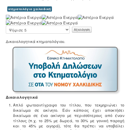
κτηματολόγιο χαλκιδική
Α
ξ
ι
Παρακαλώ
Ανελκυστήρες προσώπων -
.
Η λειτουργία παλιών
ο
αξιολογήστε
ανελκυστήρων χωρίς στοιχεία νομιμότητας
λ
Δικαιολογητικά κτηματολόγιου.
επιτρέπεται μετά από σύνταξη μελέτης - σχεδιων
ό
ανελκυστήρα, συντήρησης, πιστοποίησης και έκδοσης
γ
βεβαίωσης καταχώρησης στην αρμόδια υπηρεσία.
η
σ
η
Χ
ρ
ή
σ
τ
Μελέτη - άδεια διάθεσης υγρών αποβλήτων -
Για
η
Δικαιολογητικά
όλες τις επιχειρήσεις του νομού Θεσσαλονίκης η ΕΥΑΘ
:
ζητάει υγειονολογική μελέτη (πτυχιούχου μελετητή)
Απλό φωτοαντίγραφο του τίτλου, που τεκµηριώνει το
παραγωγής / επεξεργασίας / διάθεσης υγρών
δικαίωµα σε ακίνητο. Εάν κάποιος έχει αποκτήσει
5
αποβλήτων, προκειμένου να εκδώσει την άδεια
δικαίωµα σε ένα ακίνητο µε περισσότερους από έναν
διάθεσης - σύνδεσης με το δίκτυο αποχέτευσης (ειδικός
τίτλους (π.χ. το 25% µε δωρεά, το 30% µε γονική παροχή
/
κανονισμός αποχέτευσης ΦΕΚ 1793Β-2018).
.
και το 45% µε αγορά), τότε θα πρέπει να υποβάλει