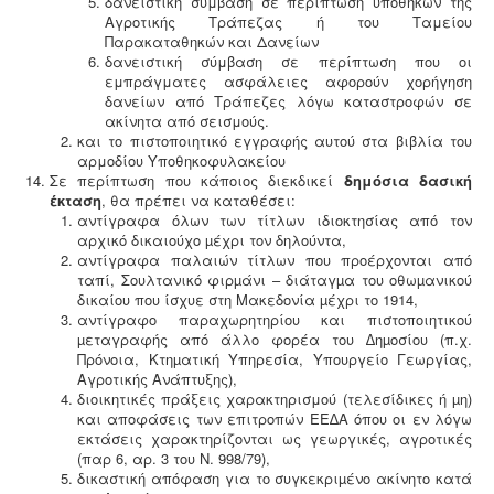
δανειστική σύμβαση σε περίπτωση υποθηκών της
Αγροτικής Τράπεζας ή του Ταμείου
Παρακαταθηκών και Δανείων
δανειστική σύμβαση σε περίπτωση που οι
εμπράγματες ασφάλειες αφορούν χορήγηση
δανείων από Τράπεζες λόγω καταστροφών σε
ακίνητα από σεισμούς.
και το πιστοποιητικό εγγραφής αυτού στα βιβλία του
αρμοδίου Υποθηκοφυλακείου
Σε περίπτωση που κάποιος διεκδικεί
δημόσια δασική
έκταση
, θα πρέπει να καταθέσει:
αντίγραφα όλων των τίτλων ιδιοκτησίας από τον
αρχικό δικαιούχο µέχρι τον δηλούντα,
αντίγραφα παλαιών τίτλων που προέρχονται από
ταπί, Σουλτανικό φιρµάνι – διάταγµα του οθωµανικού
δικαίου που ίσχυε στη Μακεδονία µέχρι το 1914,
αντίγραφο παραχωρητηρίου και πιστοποιητικού
µεταγραφής από άλλο φορέα του ∆ηµοσίου (π.χ.
Πρόνοια, Κτηµατική Υπηρεσία, Υπουργείο Γεωργίας,
Αγροτικής Ανάπτυξης),
διοικητικές πράξεις χαρακτηρισμού (τελεσίδικες ή µη)
και αποφάσεις των επιτροπών ΕΕ∆Α όπου οι εν λόγω
εκτάσεις χαρακτηρίζονται ως γεωργικές, αγροτικές
(παρ 6, αρ. 3 του Ν. 998/79),
δικαστική απόφαση για το συγκεκριµένο ακίνητο κατά