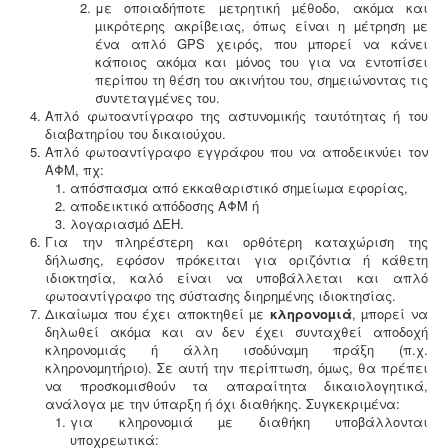
με οποιαδήποτε µετρητική µέθοδο, ακόµα και
Μελέτη HACCP υγειονομικού ενδιαφέροντος
-
Όλα τα
µικρότερης ακρίβειας, όπως είναι η µέτρηση µε
καταστήματα υγειονομικού ενδιαφέροντος,
ένα απλό GPS χειρός, που µπορεί να κάνει
βρεφονηπιακοί, μονάδες φροντίδας, παλιά & νέα,
κάποιος ακόµα και µόνος του για να εντοπίσει
υποχρεούνται να διαθέτουν μελέτη διεργασιών
περίπου τη θέση του ακινήτου του, σηµειώνοντας τις
HACCP από επαγγελματία
συντεταγµένες του.
υγειονολόγο (απόφαση
Υ1γ/ΓΠ/οικ.47829/17
).
Απλό φωτοαντίγραφο της αστυνοµικής ταυτότητας ή του
διαβατηρίου του δικαιούχου.
Απλό φωτοαντίγραφο εγγράφου που να αποδεικνύει τον
ΑΦΜ, πχ:
απόσπασµα από εκκαθαριστικό σηµείωµα εφορίας,
αποδεικτικό απόδοσης ΑΦΜ ή
λογαριασµό ΔΕΗ.
Για την πληρέστερη και ορθότερη καταχώριση της
δήλωσης, εφόσον πρόκειται για οριζόντια ή κάθετη
ιδιοκτησία, καλό είναι να υποβάλλεται και απλό
φωτοαντίγραφο της σύστασης διηρηµένης ιδιοκτησίας.
Δικαίωµα που έχει αποκτηθεί µε
κληρονοµιά
, µπορεί να
δηλωθεί ακόµα και αν δεν έχει συνταχθεί αποδοχή
κληρονοµιάς ή άλλη ισοδύναµη πράξη (π.χ.
κληρονοµητήριο). Σε αυτή την περίπτωση, όµως, θα πρέπει
να προσκοµισθούν τα απαραίτητα δικαιολογητικά,
ανάλογα µε την ύπαρξη ή όχι διαθήκης. Συγκεκριµένα:
για κληρονοµιά µε διαθήκη υποβάλλονται
υποχρεωτικά: