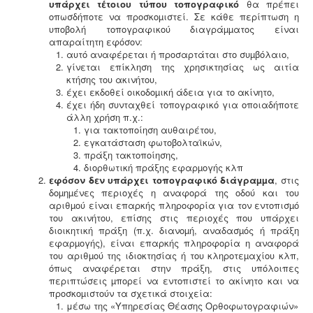
υπάρχει τέτοιου τύπου τοπογραφικό
θα πρέπει
οπωσδήποτε να προσκοµιστεί. Σε κάθε περίπτωση η
υποβολή τοπογραφικού διαγράµµατος είναι
Κανονισμός λειτουργίας τουριστικού
απαραίτητη εφόσον:
καταλύματος
-
Τα τουριστικά καταλύματα
αυτό αναφέρεται ή προσαρτάται στο συµβόλαιο,
(ξενοδοχεία, ενοικιαζόμενα, κάμπινγκ) μοριοδοτούνται
γίνεται επίκληση της χρησικτησίας ως αιτία
κατά την πιστοποίηση κατάταξης σε κατηγορία
κτήσης του ακινήτου,
άστρων ή κλειδιών για τον κανονισμό λειτουργίας που
έχει εκδοθεί οικοδοµική άδεια για το ακίνητο,
διακανονίζει θέματα πολιτικής παραπόνων, υποδοχής,
έχει ήδη συνταχθεί τοπογραφικό για οποιαδήποτε
περιβάλλοντος και καθαριότητας.
άλλη χρήση π.χ.:
για τακτοποίηση αυθαιρέτου,
εγκατάσταση φωτοβολταϊκών,
πράξη τακτοποίησης,
διορθωτική πράξης εφαρµογής κλπ
εφόσον δεν υπάρχει τοπογραφικό διάγραµµα
, στις
δοµηµένες περιοχές η αναφορά της οδού και του
Τεχνικός ασφαλείας στην εργασία -
Όλες οι
αριθµού είναι επαρκής πληροφορία για τον εντοπισµό
επιχειρήσεις έχουν την υποχρέωση να διαθέτουν
του ακινήτου, επίσης στις περιοχές που υπάρχει
μελέτη επικινδυνότητας από επαγγελματία τεχνικό
διοικητική πράξη (π.χ. διανοµή, αναδασµός ή πράξη
ασφαλείας εγγεγραμμένο στο μητρώο της
εφαρµογής), είναι επαρκής πληροφορία η αναφορά
επιθεώρησης εργασίας (Ν. 3850/10, άρθρα 12, 42, 43)
του αριθµού της ιδιοκτησίας ή του κληροτεµαχίου κλπ,
όπως αναφέρεται στην πράξη, στις υπόλοιπες
περιπτώσεις µπορεί να εντοπιστεί το ακίνητο και να
προσκοµιστούν τα σχετικά στοιχεία:
μέσω της «Υπηρεσίας Θέασης Ορθοφωτογραφιών»