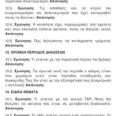
αγροτικού συνεταιρισμού;
Απάντηση:
12.3
. Ερώτηση:
Τις αποθήκες και το κτίριο του
κινηματογράφου του συνεταιρισμού που έχει καταργηθεί
ποιος τα δηλώνει;
Απάντηση:
12.4
. Ερώτηση:
Η κοινότητα έχει παραχωρήσει στο σχολείο
και στην εκκλησία κάποια ακίνητα, ποιος τα δηλώνει αυτά;
Απάντηση:
12.5
. Ερώτηση:
Πως δηλώνονται τα κοινόχρηστα τμήματα;
Απάντηση:
13. ΧΡΟΝΙΚΗ ΠΕΡΙΟΔΟΣ ΔΗΛΩΣΕΩΝ
13.1
. Ερώτηση:
Τι γίνεται με την παράταση πέραν του 3μήνου;
Απάντηση:
13.2
. Ερώτηση:
Τα πρωινά αυτή την περίοδο ο κόσμος είναι
στα χωράφια γιατί είναι περίοδος κλαδέματος και
συγκομιδής. Πως θα γίνει με την εξυπηρέτηση τους (ενημέρωση
+ συλλογή);
Απάντηση:
14. ΕΙΔΙΚΑ ΘΕΜΑΤΑ
14.1
. Ερώτηση:
Τι γίνεται με τον αγωγό ΤΑΡ; Ποιος θα
δηλώσει τα ακίνητα που είναι σε μεταβατική διαδικασία;
Απάντηση:
14.2
. Ερώτηση:
Το 1931 γίνεται αγορά ενός αγροτεμαχίου. Το