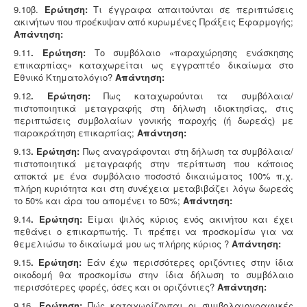
9.10β.
Ερώτηση:
Τι έγγραφα απαιτούνται σε περιπτώσεις
ακινήτων που προέκυψαν από κυρωμένες Πράξεις Εφαρμογής;
Απάντηση:
9.11
. Ερώτηση:
Το συμβόλαιο «παραχώρησης ενάσκησης
επικαρπίας» καταχωρείται ως εγγραπτέο δικαίωμα στο
Εθνικό Κτηματολόγιο?
Απάντηση:
9.12
. Ερώτηση:
Πως καταχωρούνται τα συμβόλαια/
πιστοποιητικά μεταγραφής στη δήλωση ιδιοκτησίας, στις
περιπτώσεις συμβολαίων γονικής παροχής (ή δωρεάς) με
παρακράτηση επικαρπίας;
Απάντηση:
9.13
. Ερώτηση:
Πως αναγράφονται στη δήλωση τα συμβόλαια/
πιστοποιητικά μεταγραφής στην περίπτωση που κάποιος
αποκτά με ένα συμβόλαιο ποσοστό δικαιώματος 100% π.χ.
πλήρη κυριότητα και στη συνέχεια μεταβιβάζει λόγω δωρεάς
το 50% και άρα του απομένει το 50%;
Απάντηση:
9.14
. Ερώτηση:
Είμαι ψιλός κύριος ενός ακινήτου και έχει
πεθάνει ο επικαρπωτής. Τι πρέπει να προσκομίσω για να
θεμελιώσω το δικαίωμά μου ως πλήρης κύριος ?
Απάντηση:
9.15
. Ερώτηση:
Εάν έχω περισσότερες οριζόντιες στην ίδια
οικοδομή θα προσκομίσω στην ίδια δήλωση το συμβόλαιο
περισσότερες φορές, όσες και οι οριζόντιες?
Απάντηση:
9.16
. Ερώτηση:
Πώς καταχωρίζονται οι συμβολαιογραφικές