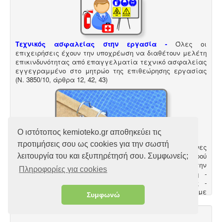
Τεχνικός ασφαλείας στην εργασία -
Όλες οι
επιχειρήσεις έχουν την υποχρέωση να διαθέτουν μελέτη
επικινδυνότητας από επαγγελματία τεχνικό ασφαλείας
εγγεγραμμένο στο μητρώο της επιθεώρησης εργασίας
(Ν. 3850/10, άρθρα 12, 42, 43)
Ο ιστότοπος kemioteko.gr αποθηκεύει τις
προτιμήσεις σου ως cookies για την σωστή
Μελέτη πισίνας / κολυμβητικής δεξαμενής -
Οι πισίνες
είναι χημικές εγκαταστάσεις επεξεργασίας νερού
λειτουργία του και εξυπηρέτησή σου. Συμφωνείς;
σύμφωνα με το προεδρικό διάταγμα ΠΔ 274/97. Για την
Πληροφορίες για cookies
λειτουργία της πισίνας απαιτείται υγειονολογική -
χημικοτεχνική μελέτη και κανονισμός λειτουργίας -
ασφαλείας. Η άδεια λειτουργίας εκδίδεται με
Συμφωνώ
διαδικασίες γνωστοποίησης.