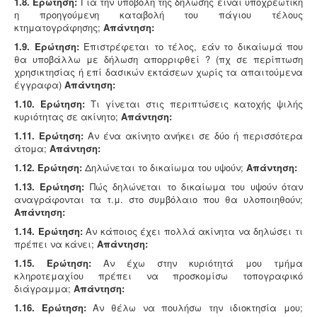
1.8. Ερώτηση:
Για την υποβολή της δήλωσης είναι υποχρεωτική
η προηγούμενη καταβολή του πάγιου τέλους
κτηματογράφησης;
Απάντηση:
1.9. Ερώτηση:
Επιστρέφεται το τέλος, εάν το δικαίωμά που
θα υποβάλλω με δήλωση απορριφθεί ? (πχ σε περίπτωση
χρησικτησίας ή επί δασικών εκτάσεων χωρίς τα απαιτούμενα
έγγραφα)
Απάντηση:
1.10. Ερώτηση:
Τι γίνεται στις περιπτώσεις κατοχής ψιλής
κυριότητας σε ακίνητο;
Απάντηση:
1.11. Ερώτηση:
Αν ένα ακίνητο ανήκει σε δύο ή περισσότερα
άτομα;
Απάντηση:
1.12. Ερώτηση:
Δηλώνεται το δικαίωμα του υψούν;
Απάντηση:
1.13. Ερώτηση:
Πώς δηλώνεται το δικαίωμα του υψούν όταν
αναγράφονται τα τ.μ. στο συμβόλαιο που θα υλοποιηθούν;
Απάντηση:
1.14. Ερώτηση:
Αν κάποιος έχει πολλά ακίνητα να δηλώσει τι
πρέπει να κάνει;
Απάντηση:
1.15. Ερώτηση:
Αν έχω στην κυριότητά μου τμήμα
κληροτεμαχίου πρέπει να προσκομίσω τοπογραφικό
διάγραμμα;
Απάντηση:
1.16. Ερώτηση:
Αν θέλω να πουλήσω την ιδιοκτησία μου;