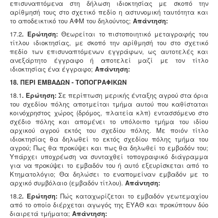
επισυναπτόμενα στη δήλωση ιδιοκτησίας με σκοπό την
αρίθμησή τους στο σχετικό πεδίο η αστυνομική ταυτότητα και
το αποδεικτικό του ΑΦΜ του δηλούντος;
Απάντηση:
17.2
. Ερώτηση:
Θεωρείται το πιστοποιητικό μεταγραφής του
τίτλου ιδιοκτησίας, με σκοπό την αρίθμησή του στο σχετικό
πεδίο των επισυναπτόμενων εγγράφων, ως αυτοτελές και
ανεξάρτητο έγγραφο ή αποτελεί μαζί με τον τίτλο
ιδιοκτησίας ένα έγγραφο;
Απάντηση:
18. ΠΕΡΙ ΕΜΒΑΔΩΝ - ΤΟΠΟΓΡΑΦΙΚΩΝ
18.1
. Ερώτηση:
Σε περίπτωση μερικής ένταξης αγρού στα όρια
του σχεδίου πόλης αποτμείται τμήμα αυτού που καθίσταται
κοινόχρηστος χώρος (δρόμος, πλατεία κλπ) εντασσόμενο στο
σχέδιο πόλης και απομένει το υπόλοιπο τμήμα του ιδίου
αρχικού αγρού εκτός του σχεδίου πόλης. Με ποιόν τίτλο
ιδιοκτησίας θα δηλωθεί το εκτός σχεδίου πόλης τμήμα του
αγρού; Πως θα προκύψει και πως θα δηλωθεί το εμβαδόν του;
Υπάρχει υποχρέωση να συνταχθεί τοπογραφικό διάγραμμα
για να προκύψει το εμβαδόν του ή αυτό εξευρίσκεται από το
Κτηματολόγιο; Θα δηλώσει το εναπομείναν εμβαδόν με το
αρχικό συμβόλαιο (εμβαδόν τίτλου).
Απάντηση:
18.2
. Ερώτηση:
Πώς καταχωρίζεται το εμβαδόν γεωτεμαχίου
από το οποίο διέρχεται αγωγός της ΕΥΑΘ και προκύπτουν δύο
διαιρετά τμήματα;
Απάντηση: