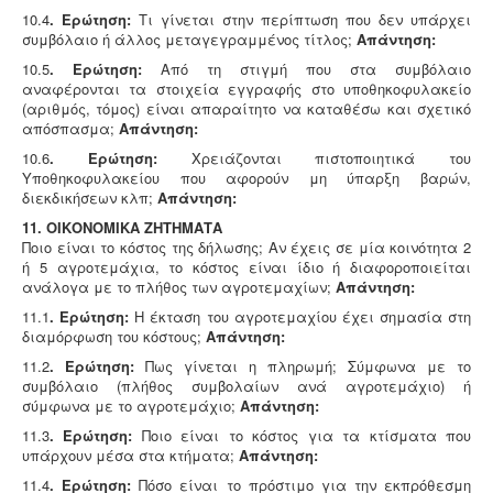
10.4
. Ερώτηση:
Τι γίνεται στην περίπτωση που δεν υπάρχει
συμβόλαιο ή άλλος μεταγεγραμμένος τίτλος;
Απάντηση:
10.5
. Ερώτηση:
Από τη στιγμή που στα συμβόλαιο
αναφέρονται τα στοιχεία εγγραφής στο υποθηκοφυλακείο
(αριθμός, τόμος) είναι απαραίτητο να καταθέσω και σχετικό
απόσπασμα;
Απάντηση:
10.6
. Ερώτηση:
Χρειάζονται πιστοποιητικά του
Υποθηκοφυλακείου που αφορούν μη ύπαρξη βαρών,
διεκδικήσεων κλπ;
Απάντηση:
11. ΟΙΚΟΝΟΜΙΚΑ ΖΗΤΗΜΑΤΑ
Ποιο είναι το κόστος της δήλωσης; Αν έχεις σε μία κοινότητα 2
ή 5 αγροτεμάχια, το κόστος είναι ίδιο ή διαφοροποιείται
ανάλογα με το πλήθος των αγροτεμαχίων;
Απάντηση:
11.1
. Ερώτηση:
Η έκταση του αγροτεμαχίου έχει σημασία στη
διαμόρφωση του κόστους;
Απάντηση:
11.2
. Ερώτηση:
Πως γίνεται η πληρωμή; Σύμφωνα με το
συμβόλαιο (πλήθος συμβολαίων ανά αγροτεμάχιο) ή
σύμφωνα με το αγροτεμάχιο;
Απάντηση:
11.3
. Ερώτηση:
Ποιο είναι το κόστος για τα κτίσματα που
υπάρχουν μέσα στα κτήματα;
Απάντηση:
11.4
. Ερώτηση:
Πόσο είναι το πρόστιμο για την εκπρόθεσμη