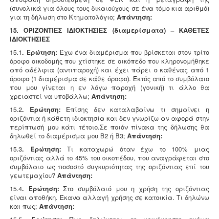
(συνολικά για όλους τους δικαιούχους σε ένα τόμο κια αριθμό)
για τη δήλωση στο Κτηματολόγιο;
Απάντηση:
15. ΟΡΙΖΟΝΤΙΕΣ ΙΔΙΟΚΤΗΣΙΕΣ (διαμερίσματα) – ΚΑΘΕΤΕΣ
ΙΔΙΟΚΤΗΣΙΕΣ
15.1
. Ερώτηση:
Έχω ένα διαμέρισμα που βρίσκεται στον τρίτο
όροφο οικοδομής που χτίστηκε σε οικόπεδο που κληρονομήθηκε
από αδέλφια (αντιπαροχή) και έχει πάρει ο καθένας από 1
όροφο (1 διαμέρισμα σε κάθε όροφο). Εκτός από το συμβόλαιο
που μου γίνεται η εν λόγω παροχή (γονική) τι άλλο θα
χρειαστεί να υποβάλλω;
Απάντηση:
15.2
. Ερώτηση:
Επίσης δεν καταλαβαίνω τι σημαίνει η
οριζόντια ή κάθετη ιδιοκτησία και δεν γνωρίζω αν αφορά στην
περίπτωσή μου κάτι τέτοιο.Σε ποιόν πίνακα της δήλωσης θα
δηλωθεί το διαμέρισμα μου Β2 ή Β3;
Απάντηση:
15.3
. Ερώτηση:
Τι καταχωρώ όταν έχω το 100% μιας
οριζόντιας αλλά το 45% του οικοπέδου, που αναγράφεται στο
συμβόλαιο ως ποσοστό συγκυριότητας της οριζόντιας επί του
γεωτεμαχίου?
Απάντηση:
15.4
. Ερώτηση:
Στο συμβόλαιό μου η χρήση της οριζόντιας
είναι αποθήκη. Έκανα αλλαγή χρήσης σε κατοικία. Τι δηλώνω
και πως;
Απάντηση: