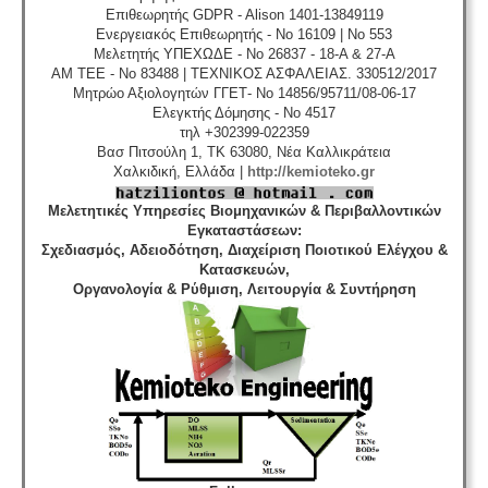
Επιθεωρητής GDPR - Alison 1401-13849119
Ενεργειακός Επιθεωρητής - No 16109 | No 553
Μελετητής ΥΠΕΧΩΔΕ - No 26837 - 18-A & 27-A
ΑΜ ΤΕΕ - No 83488 | ΤΕΧΝΙΚΟΣ ΑΣΦΑΛΕΙΑΣ. 330512/2017
Μητρώο Αξιολογητών ΓΓΕΤ- No 14856/95711/08-06-17
Ελεγκτής Δόμησης - No 4517
τηλ +302399-022359
Βασ Πιτσούλη 1, TK 63080, Νέα Καλλικράτεια
Χαλκιδική, Ελλάδα |
http://kemioteko.gr
Μελετητικές Υπηρεσίες Βιομηχανικών & Περιβαλλοντικών
Εγκαταστάσεων
:
Σχεδιασμός, Αδειοδότηση, Διαχείριση Ποιοτικού Ελέγχου &
Κατασκευών,
Οργανολογία & Ρύθμιση, Λειτουργία & Συντήρηση