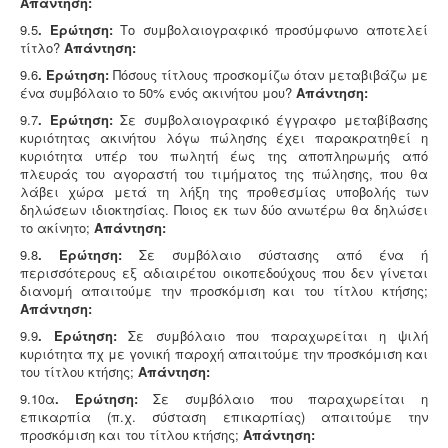
Απάντηση:
9.5
. Ερώτηση:
Το συμβολαιογραφικό προσύμφωνο αποτελεί
τίτλο?
Απάντηση:
9.6
. Ερώτηση:
Πόσους τίτλους προσκομίζω όταν μεταβιβάζω με
ένα συμβόλαιο το 50% ενός ακινήτου μου?
Απάντηση:
9.7
. Ερώτηση:
Σε συμβολαιογραφικό έγγραφο μεταβίβασης
κυριότητας ακινήτου λόγω πώλησης έχει παρακρατηθεί η
κυριότητα υπέρ του πωλητή έως της αποπληρωμής από
πλευράς του αγοραστή του τιμήματος της πώλησης, που θα
λάβει χώρα μετά τη λήξη της προθεσμίας υποβολής των
δηλώσεων ιδιοκτησίας. Ποιος εκ των δύο ανωτέρω θα δηλώσει
το ακίνητο;
Απάντηση:
9.8
. Ερώτηση:
Σε συμβόλαιο σύστασης από ένα ή
περισσότερους εξ αδιαιρέτου οικοπεδούχους που δεν γίνεται
διανομή απαιτούμε την προσκόμιση και του τίτλου κτήσης;
Απάντηση:
9.9
. Ερώτηση:
Σε συμβόλαιο που παραχωρείται η ψιλή
κυριότητα πχ με γονική παροχή απαιτούμε την προσκόμιση και
του τίτλου κτήσης;
Απάντηση:
9.10α
. Ερώτηση:
Σε συμβόλαιο που παραχωρείται η
επικαρπία (π.χ. σύσταση επικαρπίας) απαιτούμε την
προσκόμιση και του τίτλου κτήσης;
Απάντηση: