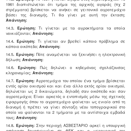
1961 διαπιστώνεται ότι τμήμα της αρχικής αγοράς (πχ 2
στρέμματα) βρίσκεται να ανήκει σε γειτονικό αγροτεμάχιο
βάσει της διανομής. Τι θα γίνει με αυτή την έκταση;
Απάντηση:
14.3
. Ερώτηση:
Τι γίνεται με τα αγροκτήματα τα οποία
νοικιάζονται;
Απάντηση:
14.4
. Ερώτηση:
Τι γίνεται αν βρεθεί κάποιο πρόβλημα σε
κάποιο οικόπεδο;
Απάντηση:
14.5
. Ερώτηση:
Πότε αναμένεται να ξεκινήσει η ηλεκτρονική
δήλωση;
Απάντηση:
14.6
. Ερώτηση:
Πώς δηλώνει ο κηδεμόνας σχολάζουσας
κληρονομίας;
Απάντηση:
14.7
. Ερώτηση:
Αγροτεμάχιο του οποίου ένα τμήμα βρίσκεται
εντός ορίου οικισμού και και ένα άλλο εκτός ορίου οικισμού,
δηλώνεται ως 2 δικαιώματα, δηλαδή σαν οικόπεδο και σαν
αγροτεμάχιο; Είναι αρκετός ο εντοπισμός μέσω της σχετικής
εφαρμογής όπου το αγροτεμάχιο φαίνεται ως ενιαίο από τη
διανομή ή πρέπει να γίνει σύνταξη νέου τοπογραφικού στο
οποίο να φαίνονται τα 2 τμήματα με τα αντίστοιχα εμβαδά
τους;
Απάντηση:
14.8
. Ερώτηση:
Στην περιοχή ΑΣΒΕΣΤΑΡΙΟ αρκεί η υπουργική
απόφαση δημοσιευμένη σε ΦΕΚ και η μεταγραφή της