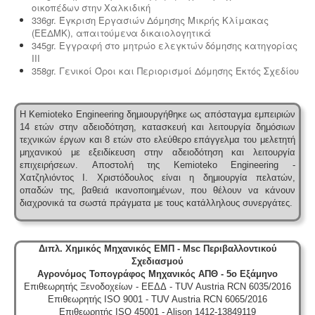
οικοπέδων στην Χαλκιδική
336gr. Έγκριση Εργασιών Δόμησης Μικρής Κλίμακας
(ΕΕΔΜΚ), απαιτούμενα δικαιολογητικά
345gr. Εγγραφή στο μητρώο ελεγκτών δόμησης κατηγορίας
ΙΙΙ
358gr. Γενικοί Όροι και Περιορισμοί Δόμησης Εκτός Σχεδίου
Η Kemioteko Engineering δημιουργήθηκε ως απόσταγμα εμπειριών
14 ετών στην αδειοδότηση, κατασκευή και λειτουργία δημόσιων
τεχνικών έργων και 8 ετών στο ελεύθερο επάγγελμα του μελετητή
μηχανικού με εξειδίκευση στην αδειοδότηση και λειτουργία
επιχειρήσεων.
Αποστολή της Kemioteko Engineering -
Χατζηλιόντος Ι. Χριστόδουλος είναι η δημιουργία πελατών,
οπαδών της, βαθειά ικανοποιημένων, που θέλουν να κάνουν
διαχρονικά τα σωστά πράγματα με τους κατάλληλους συνεργάτες.
Διπλ. Χημικός Μηχανικός ΕΜΠ - Msc Περιβαλλοντικού
Σχεδιασμού
Αγρονόμος Τοπογράφος Μηχανικός ΑΠΘ - 5ο Εξάμηνο
Επιθεωρητής Ξενοδοχείων - ΕΕΔΔ - TUV Austria RCN 6035/2016
Επιθεωρητής ISO 9001 - TUV Austria RCN 6065/2016
Επιθεωρητής ISO 45001 - Alison 1412-13849119