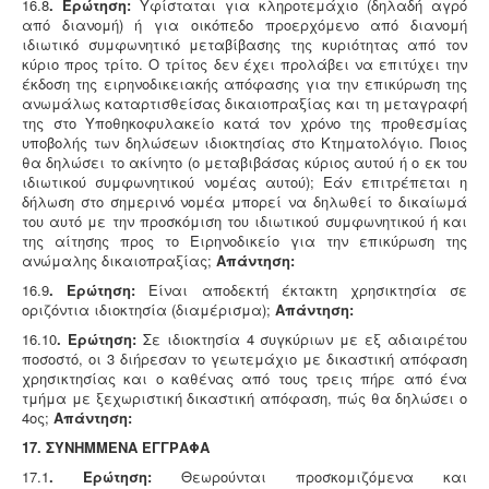
16.8
. Ερώτηση:
Υφίσταται για κληροτεμάχιο (δηλαδή αγρό
από διανομή) ή για οικόπεδο προερχόμενο από διανομή
ιδιωτικό συμφωνητικό μεταβίβασης της κυριότητας από τον
κύριο προς τρίτο. Ο τρίτος δεν έχει προλάβει να επιτύχει την
έκδοση της ειρηνοδικειακής απόφασης για την επικύρωση της
ανωμάλως καταρτισθείσας δικαιοπραξίας και τη μεταγραφή
της στο Υποθηκοφυλακείο κατά τον χρόνο της προθεσμίας
υποβολής των δηλώσεων ιδιοκτησίας στο Κτηματολόγιο. Ποιος
θα δηλώσει το ακίνητο (ο μεταβιβάσας κύριος αυτού ή ο εκ του
ιδιωτικού συμφωνητικού νομέας αυτού); Εάν επιτρέπεται η
δήλωση στο σημερινό νομέα μπορεί να δηλωθεί το δικαίωμά
του αυτό με την προσκόμιση του ιδιωτικού συμφωνητικού ή και
της αίτησης προς το Ειρηνοδικείο για την επικύρωση της
ανώμαλης δικαιοπραξίας;
Απάντηση:
16.9
. Ερώτηση:
Είναι αποδεκτή έκτακτη χρησικτησία σε
οριζόντια ιδιοκτησία (διαμέρισμα);
Απάντηση:
16.10
. Ερώτηση:
Σε ιδιοκτησία 4 συγκύριων με εξ αδιαιρέτου
ποσοστό, οι 3 διήρεσαν το γεωτεμάχιο με δικαστική απόφαση
χρησικτησίας και ο καθένας από τους τρεις πήρε από ένα
τμήμα με ξεχωριστική δικαστική απόφαση, πώς θα δηλώσει ο
4ος;
Απάντηση:
17. ΣΥΝΗΜΜΕΝΑ ΕΓΓΡΑΦΑ
17.1
. Ερώτηση:
Θεωρούνται προσκομιζόμενα και