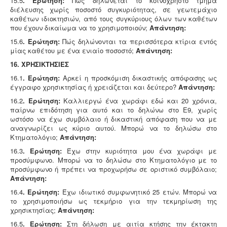
15.5
. Ερώτηση:
Πως δηλώνεται το κοινόχρηστο τμήμα
διέλευσης χωρίς ποσοστό συγκυριότητας, σε γεωτεμάχιο
καθέτων ιδιοκτησιών, από τους συγκύριους όλων των καθέτων
που έχουν δικαίωμα να το χρησιμοποιούν;
Απάντηση:
15.6
. Ερώτηση:
Πώς δηλώνονται τα περισσότερα κτίρια εντός
μίας καθέτου με ένα ενιαίο ποσοστό;
Απάντηση:
16. ΧΡΗΣΙΚΤΗΣΙΕΣ
16.1
. Ερώτηση:
Αρκεί η προσκόμιση δικαστικής απόφασης ως
έγγραφο χρησικτησίας ή χρειάζεται και δεύτερο?
Απάντηση:
16.2
. Ερώτηση:
Καλλιεργώ ένα χωράφι εδώ και 20 χρόνια,
παίρνω επιδότηση για αυτό και το δηλώνω στο Ε9, χωρίς
ωστόσο να έχω συμβόλαιο ή δικαστική απόφαση που να με
αναγνωρίζει ως κύριο αυτού. Μπορώ να το δηλώσω στο
Κτηματολόγιο;
Απάντηση:
16.3
. Ερώτηση:
Έχω στην κυριότητα μου ένα χωράφι με
προσύμφωνο. Μπορώ να το δηλώσω στο Κτηματολόγιο με το
προσύμφωνο ή πρέπει να προχωρήσω σε οριστικό συμβόλαιο;
Απάντηση:
16.4
. Ερώτηση:
Έχω ιδιωτικό συμφωνητικό 25 ετών. Μπορώ να
το χρησιμοποιήσω ως τεκμήριο για την τεκμηρίωση της
χρησικτησίας;
Απάντηση:
16.5
. Ερώτηση:
Στη δήλωση με αιτία κτήσης την έκτακτη