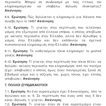
περιουσία. Μπορώ σε συνδυασμό με τους τίτλους του
κληρονομούμενου να υποβάλω δήλωση ιδιοκτησίας?
Απάντηση:
6.9
. Ερώτηση:
Πώς δηλώνεται η κληρονομιά για θάνατο που
συνέβη πριν το 1946?
Απάντηση:
6.10
. Ερώτηση:
Τι γίνεται στην περίπτωση που τελέστηκε
γάμος στο εξωτερικό από έλληνα υπήκοο, ο οποίος απεβίωσε
με ακίνητη περιουσία στην Ελλάδα, αλλά δεν δηλώθηκε ο
γάμος στην Ελλάδα και δεν εκδίδονται τα σχετικά
πιστοποιητικά κληρονομιάς στην Ελλάδα;
Απάντηση:
6.11
. Ερώτηση:
Το υιοθετούμενο τέκνο κληρονομεί το φυσικό
γονέα;
Απάντηση:
6.12
. Ερώτηση:
Τί γίνεται στην περίπτωση που τέκνο θέλει να
δηλώσει ακίνητη περιουσία που κληρονόμησε από τον πατέρα
(έχει αποβιώσει) ο οποίος όμως ήταν παντρεμένος ξανά σε
β΄βαθμού γάμο και η σύζυγός του, χωρίς τέκνα, έχει επίσης
αποβιώσει;
Απάντηση:
7. ΠΟΛΛΟΙ (ΣΥΝ)ΔΙΚΑΙΟΥΧΟΙ
7.1
. Ερώτηση:
Αν ένα αγροτεμάχιο έχει 5 δικαιούχους, τότε το
δηλώνουν και οι 5; Σε περίπτωση που ένας από τους 5 δεν
κάνει δήλωση, τι γίνεται;
Απάντηση:
7.2
. Ερώτηση:
Τι γίνεται όταν σε ένα αγροτεμάχιο είναι