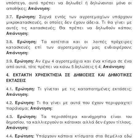
υπόστεγο, αυτό πρέπει να δηλωθεί ή δηλώνονται μόνο οι
αποθήκες;
Απάντηση:
3.7
. Ερώτηση:
Συχνά εντός των αγροτεμαχίων υπάρχουν
μικροκατασκευές, οι οποίες δεν έχουν άδεια. Τι θα γίνει με
αυτές τις κατασκευές; Θα πρέπει να δηλωθούν κάπου;
Απάντηση:
3.8
. Ερώτηση:
Τα κοτέτσια και οι λοιπές πρόχειρες
κατασκευές επί των αγροτεμαχίων μας ενδιαφέρουν;
Απάντηση:
3.9
. Ερώτηση:
Αν έχω 4 αγροτεμάχια και ένα κτίσμα σε ένα
από αυτά, τότε πρέπει να κάνω 5 δηλώσεις ή 4;
Απάντηση:
4. ΕΚΤΑΚΤΗ ΧΡΗΣΙΚΤΗΣΙΑ ΣΕ ΔΗΜΟΣΙΕΣ ΚΑΙ ΔΗΜΟΤΙΚΕΣ
ΕΚΤΑΣΕΙΣ
4.1
. Ερώτηση:
Τι γίνεται με τις καταπατημένες εκτάσεις;
Απάντηση:
4.2
. Ερώτηση:
Τι θα γίνει με αυτά που έχουν περιφραχτεί
παράνομα;
Απάντηση:
4.3
. Ερώτηση:
Τα περισσότερα κοινόχρηστα είναι του
δημοσίου, τα καλλιεργούν οι κάτοικοι αλλά δεν έχουν τίτλους.
Απάντηση:
4.4
. Ερώτηση:
Υπάρχουν κάποια κτίσματα στα θεμέλια εδώ