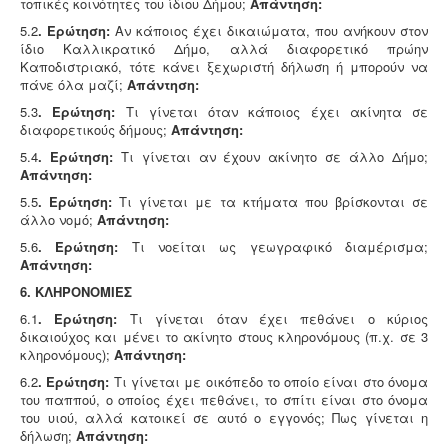
τοπικές κοινότητες του ίδιου Δήμου;
Απάντηση:
5.2
. Ερώτηση:
Αν κάποιος έχει δικαιώματα, που ανήκουν στον
ίδιο Καλλικρατικό Δήμο, αλλά διαφορετικό πρώην
Καποδιστριακό, τότε κάνει ξεχωριστή δήλωση ή μπορούν να
πάνε όλα μαζί;
Απάντηση:
5.3
. Ερώτηση:
Τι γίνεται όταν κάποιος έχει ακίνητα σε
διαφορετικούς δήμους;
Απάντηση:
5.4
. Ερώτηση:
Τι γίνεται αν έχουν ακίνητο σε άλλο Δήμο;
Απάντηση:
5.5
. Ερώτηση:
Τι γίνεται με τα κτήματα που βρίσκονται σε
άλλο νομό;
Απάντηση:
5.6
. Ερώτηση:
Τι νοείται ως γεωγραφικό διαμέρισμα;
Απάντηση:
6. ΚΛΗΡΟΝΟΜΙΕΣ
6.1
. Ερώτηση:
Τι γίνεται όταν έχει πεθάνει ο κύριος
δικαιούχος και μένει το ακίνητο στους κληρονόμους (π.χ. σε 3
κληρονόμους);
Απάντηση:
6.2
. Ερώτηση:
Τι γίνεται με οικόπεδο το οποίο είναι στο όνομα
του παππού, ο οποίος έχει πεθάνει, το σπίτι είναι στο όνομα
του υιού, αλλά κατοικεί σε αυτό ο εγγονός; Πως γίνεται η
δήλωση;
Απάντηση: