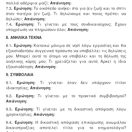
πολλά αδέρφια μαζί;
Απάντηση:
7.3
. Ερώτηση:
Το οικόπεδο ανήκει στο γιο (εν ζωή) και το σπίτι
στον πατέρα (εν ζωή). Τι δηλώνουμε και ποιος πρέπει να
δηλώσει;
Απάντηση:
7.4
. Ερώτηση:
Τι γίνεται με τους συνδικαιούχους; Έχουν
υποχρέωση να πληρώσουν όλοι;
Απάντηση:
8. ΑΝΗΛΙΚΑ ΤΕΚΝΑ
8.1
. Ερώτηση:
Κατοικώ μόνιμα σε νησί λόγω εργασίας και θα
εξουσιοδοτήσω συγγενικό πρόσωπο να υποβάλλει τις δηλώσεις
μου. Μπορεί αυτό το άτομο να υποβάλει και τη δήλωση της
ανήλικης κόρης μου; Τι χρειάζεται για αυτό; Αρκεί η ίδια
εξουσιοδότηση;
Απάντηση:
9. ΣΥΜΒΟΛΑΙΑ
9.1
. Ερώτηση:
Τι γίνεται όταν δεν υπάρχουν τίτλοι
ιδιoκτησίας;
Απάντηση:
9.2
. Ερώτηση:
Τι γίνεται με το πρακτικό συμβιβασμού?
Απάντηση:
9.3
. Ερώτηση:
Τί γίνεται με τη δικαστική απόφαση λόγω
χρησικτησίας;
Απάντηση:
9.4
. Ερώτηση:
Η δικαστική απόφαση επικύρωσης ανωμάλου
δικαιοπραξίας αποτελεί τίτλο για το κτηματολόγιο?