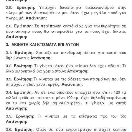
2.5
. Ερώτηση:
Υπάρχει δυνατότητα διακανονισμού στην
πληρωμή των δικαιωμάτων μου όταν έχω μεγάλο ποσό για
πληρωμή;
Απάντηση:
2.6
. Ερώτηση:
Σε περίπτωση αντιδικίας για την κυριότητα σε
ένα ακίνητο ποιος θα αποφανθεί για το ποιος έχει δίκαιο;
Απάντηση:
3. ΑΚΙΝΗΤΑ ΚΑΙ ΚΤΙΣΜΑΤΑ ΕΠΙ ΑΥΤΩΝ
3.1
. Ερώτηση:
Χρειάζεται οικοδομική άδεια για αυτά που
δηλώνονται;
Απάντηση:
3.2
. Ερώτηση:
Τι γίνεται όταν ένα κτίσμα δεν έχει άδεια; Τι
δικαιολογητικά θα χρειαστούν;
Απάντηση:
3.3
. Ερώτηση:
Τι γίνεται με τις άδειες των κτισμάτων που δεν
υπάρχουν ή δεν είναι ορθές;
Απάντηση:
3.4
. Ερώτηση:
Αν σε ένα οικόπεδο υπάρχει ένα σπίτι 120 τμ
αλλά η άδεια επέτρεπε μόνο 100 τμ, έχει δηλαδή παράνομη
20 τμ και χωρίς δήλωση αυθαιρέτου, τι γίνεται με αυτό;
Απάντηση:
3.5
. Ερώτηση:
Τι γίνεται με τα κτίσματα προ του ’55;
Απάντηση:
3.6
. Ερώτηση:
Όταν σε ένα αγροτεμάχιο υπάρχει κάποιο