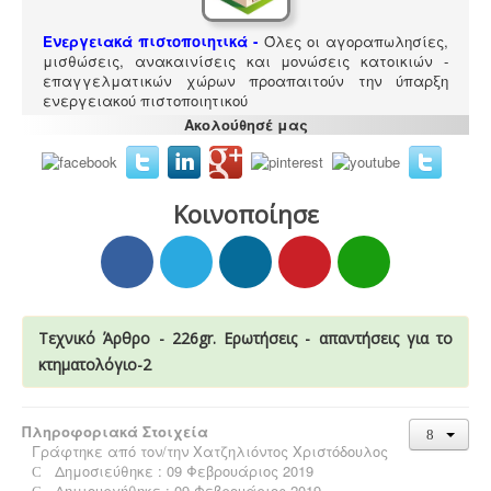
Ενεργειακά πιστοποιητικά -
Όλες οι αγοραπωλησίες,
μισθώσεις, ανακαινίσεις και μονώσεις κατοικιών -
επαγγελματικών χώρων προαπαιτούν την ύπαρξη
ενεργειακού πιστοποιητικού
Ακολούθησέ μας
Κοινοποίησε
Τακτοποίηση εξ αδιαιρέτου εκτός σχεδίου -
Σύμφωνα
με τις από 12-06-2018 νέες διατάξεις του νόμου
4495/2017 τα εκτός σχεδίου εξ αδιαιρέτου μπορούν να
προχωρήσουν σε σύσταση διαίρεσης ιδιοκτησίας
κατόπιν αγωγής στο πρωτοδικείο από το 65% των
Τεχνικό Άρθρο - 226gr. Ερωτήσεις - απαντήσεις για το
συνιδιοκτητών.
.
κτηματολόγιο-2
Πληροφοριακά Στοιχεία
Γράφτηκε από τον/την
Χατζηλιόντος Χριστόδουλος
Δημοσιεύθηκε : 09 Φεβρουάριος 2019
Συλλογή και μεταφορά αποβλήτων -
Η
Δημιουργήθηκε : 09 Φεβρουάριος 2019