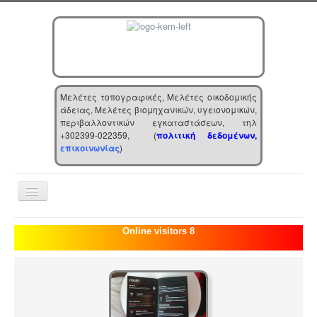
Μελέτες τοπογραφικές, Μελέτες οικοδομικής
άδειας, Μελέτες βιομηχανικών, υγειονομικών,
περιβαλλοντικών εγκαταστάσεων, τηλ
+302399-022359, (
πολιτική δεδομένων,
επικοινωνίας
)
Toggle
Navigation
Αρχική
Online visitors 8
Επιχείρηση
Υπηρεσίες
Τα νέα μας