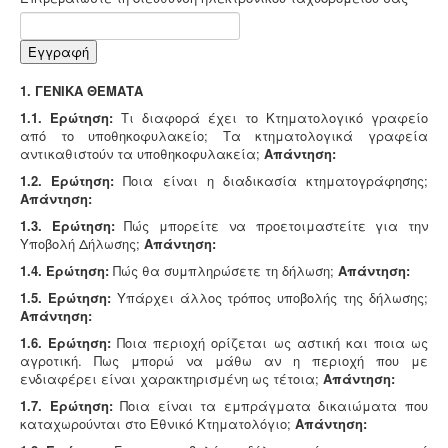
Συλλογή και μεταφορά λιπαντικών - ορυκτέλαιων
Η
δραστηριότητα συλλογής και μεταφοράς
επικίνδυνων
Εγγραφή
χρησιμοποιημένων ορυκτέλαιων - λιπαντικών ασκείται
μετά από την έκδοση άδειας επικινδύνων. Η άδεια
1. ΓΕΝΙΚΑ ΘΕΜΑΤΑ
εκδίδεται μετά από την έγκριση της σχετικής
περιβαλλοντικής μελέτης οργάνωσης του δικτύου
1.1. Ερώτηση:
Τι διαφορά έχει το Κτηματολογικό γραφείο
συλλογής και μεταφοράς και της ασφάλισης
από το υποθηκοφυλακείο; Τα κτηματολογικά γραφεία
περιβαλλοντικής ευθύνης.
αντικαθιστούν τα υποθηκοφυλακεία;
Απάντηση:
1.2. Ερώτηση:
Ποια είναι η διαδικασία κτηματογράφησης;
Απάντηση:
Ηλεκτροδότηση αρδευτικών γεωτρήσεων -
Για την
1.3. Ερώτηση:
Πώς μπορείτε να προετοιμαστείτε για την
ηλεκτροδότηση αγροτικών γεωτρήσεων ή
Υποβολή Δήλωσης;
Απάντηση:
εγκαταστάσεων και την εφαρμογή χαμηλού αγροτικού
τιμολογίου είναι υποχρεωτική η έκδοση άδειας χρήσης
1.4. Ερώτηση:
Πώς θα συμπληρώσετε τη δήλωση;
Απάντηση:
νερού και του Δελτίου Γεωργοτεχνικών και
1.5. Ερώτηση:
Υπάρχει άλλος τρόπος υποβολής της δήλωσης;
Γεωργοοικονομικών Στοιχείων.
.
Απάντηση:
1.6. Ερώτηση:
Ποια περιοχή ορίζεται ως αστική και ποια ως
αγροτική. Πως μπορώ να μάθω αν η περιοχή που με
ενδιαφέρει είναι χαρακτηρισμένη ως τέτοια;
Απάντηση:
1.7. Ερώτηση:
Ποια είναι τα εμπράγματα δικαιώματα που
καταχωρούνται στο Εθνικό Κτηματολόγιο;
Απάντηση: