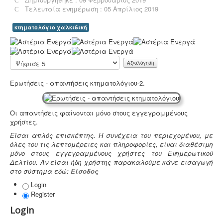
δραστηριότητα συλλογής και μεταφοράς μη
Τελευταία ενημέρωση : 05 Απρίλιος 2019
επικίνδυνων αποβλήτων ασκείται μετά από την έκδοση
της σχετικής άδειας. Η άδεια εκδίδεται μετά από
κτηματολόγιο χαλκιδική
την έγκριση της σχετικής περιβαλλοντικής μελέτης
Α
οργάνωσης του δικτύου συλλογής και μεταφοράς.
ξ
ι
Παρακαλώ
ο
αξιολογήστε
λ
Ερωτήσεις - απαντήσεις κτηματολόγιου-2.
ό
γ
η
σ
Μελέτη - άδεια διάθεσης υγρών αποβλήτων -
Για
Οι απαντήσεις φαίνονται μόνο στους εγγεγραμμένους
η
όλες τις επιχειρήσεις του νομού Θεσσαλονίκης η ΕΥΑΘ
χρήστες.
Χ
ζητάει υγειονολογική μελέτη (πτυχιούχου μελετητή)
Είσαι απλός επισκέπτης. Η συνέχεια του περιεχομένου, με
ρ
παραγωγής / επεξεργασίας / διάθεσης υγρών
όλες του τις λεπτομέρειες και πληροφορίες, είναι διαθέσιμη
ή
αποβλήτων, προκειμένου να εκδώσει την άδεια
μόνο στους εγγεγραμμένους χρήστες του Ενημερωτικού
σ
διάθεσης - σύνδεσης με το δίκτυο αποχέτευσης (ειδικός
Δελτίου. Αν είσαι ήδη χρήστης παρακαλούμε κάνε εισαγωγή
τ
κανονισμός αποχέτευσης ΦΕΚ 1793Β-2018).
.
στο σύστημα εδώ:
Είσοδος
η
:
Login
Register
Νομιμοποίηση γεώτρησης -
Όλες οι μεταβιβάσεις
5
ακινήτων, στα οποία υπάρχει γεώτρηση, εκτελούνται
Login
κατόπιν νομιμοποίησης της γεώτρησης. Για να
/
προχωρήσει η συμβολαιογραφική πράξη θα πρέπει να