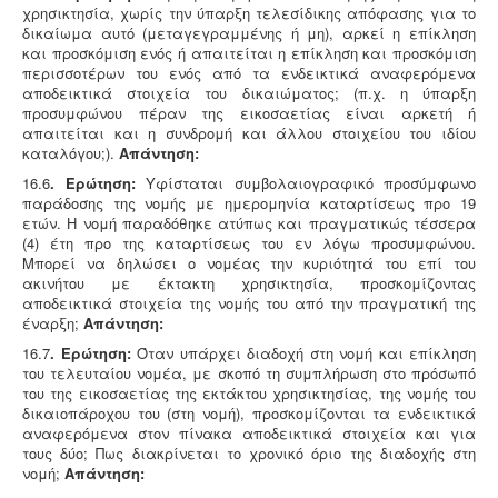
χρησικτησία, χωρίς την ύπαρξη τελεσίδικης απόφασης για το
δικαίωμα αυτό (μεταγεγραμμένης ή μη), αρκεί η επίκληση
και προσκόμιση ενός ή απαιτείται η επίκληση και προσκόμιση
περισσοτέρων του ενός από τα ενδεικτικά αναφερόμενα
αποδεικτικά στοιχεία του δικαιώματος; (π.χ. η ύπαρξη
προσυμφώνου πέραν της εικοσαετίας είναι αρκετή ή
απαιτείται και η συνδρομή και άλλου στοιχείου του ιδίου
καταλόγου;).
Απάντηση:
16.6
. Ερώτηση:
Υφίσταται συμβολαιογραφικό προσύμφωνο
παράδοσης της νομής με ημερομηνία καταρτίσεως προ 19
ετών. Η νομή παραδόθηκε ατύπως και πραγματικώς τέσσερα
(4) έτη προ της καταρτίσεως του εν λόγω προσυμφώνου.
Μπορεί να δηλώσει ο νομέας την κυριότητά του επί του
ακινήτου με έκτακτη χρησικτησία, προσκομίζοντας
αποδεικτικά στοιχεία της νομής του από την πραγματική της
έναρξη;
Απάντηση:
16.7
. Ερώτηση:
Όταν υπάρχει διαδοχή στη νομή και επίκληση
του τελευταίου νομέα, με σκοπό τη συμπλήρωση στο πρόσωπό
του της εικοσαετίας της εκτάκτου χρησικτησίας, της νομής του
δικαιοπάροχου του (στη νομή), προσκομίζονται τα ενδεικτικά
αναφερόμενα στον πίνακα αποδεικτικά στοιχεία και για
τους δύο; Πως διακρίνεται το χρονικό όριο της διαδοχής στη
νομή;
Απάντηση: