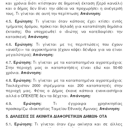
και χρόνια διότι κτίστηκαν σε δημοτική έκταση (ξερό κανάλι)
και ο δήμος δεν δίνει την άδεια να προχωρήσει η ανέγερσή
τους. Τι γίνεται σε αυτή την περίπτωση;
Απάντηση:
4.5
. Ερώτηση:
Τι γίνεται όταν κάποιος έχει κτίσει εντός
τμήματος δρόμου, πρόκειται δηλαδή για καταπάτηση δημόσια
έκτασης; Θα υποχρεωθεί ο ιδιώτης να κατεδαφίσει την
κατασκευή;
Απάντηση:
4.6
. Ερώτηση:
Τι γίνεται με τις περιπτώσεις που έχουν
«ανοίξει» τα αγροκτήματα (έχουν κόψει δένδρα για να είναι
μεγαλύτερα);
Απάντηση:
4.7
. Ερώτηση:
Τι γίνεται με τα καταπατημένα αγροτεμάχια;
Στην περιοχή μας οι καταπατήσεις είναι εδώ και 50-60
χρόνια.
Απάντηση:
4.8
. Ερώτηση:
Τι γίνεται με τα καταπατημένα αγροτεμάχια;
Τουλάχιστον 2000 στρέμματα και 200 καταπατητές στην
περιοχή μας. Φέτος ο Δήμος έκανε κάποια ενοικιαστήρια
αλλά ο ΟΠΕΚΕΠΕ δεν τα δέχεται.
Απάντηση:
4.9
. Ερώτηση:
Τι έγγραφα χρησικτησίας
προσκομίζω ιδιοκτησίας Ταμείου Εθνικής Άμυνας;
Απάντηση:
5. ΔΗΛΩΣΕΙΣ ΣΕ ΑΚΙΝΗΤΑ ΔΙΑΦΟΡΕΤΙΚΩΝ ΔΗΜΩΝ- ΟΤΑ
5.1
. Ερώτηση:
Τι γίνεται όταν έχω ακίνητα και σε άλλες