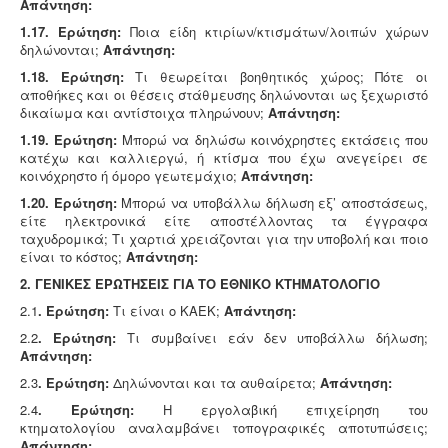
Απάντηση:
1.17. Ερώτηση:
Ποια είδη κτιρίων/κτισμάτων/λοιπών χώρων
δηλώνονται;
Απάντηση:
1.18. Ερώτηση:
Τι θεωρείται βοηθητικός χώρος; Πότε οι
αποθήκες και οι θέσεις στάθμευσης δηλώνονται ως ξεχωριστό
δικαίωμα και αντίστοιχα πληρώνουν;
Απάντηση:
1.19. Ερώτηση:
Μπορώ να δηλώσω κοινόχρηστες εκτάσεις που
κατέχω και καλλιεργώ, ή κτίσμα που έχω ανεγείρει σε
κοινόχρηστο ή όμορο γεωτεμάχιο;
Απάντηση:
1.20. Ερώτηση:
Μπορώ να υποβάλλω δήλωση εξ’ αποστάσεως,
είτε ηλεκτρονικά είτε αποστέλλοντας τα έγγραφα
ταχυδρομικά; Τι χαρτιά χρειάζονται για την υποβολή και ποιο
είναι το κόστος;
Απάντηση:
2. ΓΕΝΙΚΕΣ ΕΡΩΤΗΣΕΙΣ ΓΙΑ ΤΟ ΕΘΝΙΚΟ ΚΤΗΜΑΤΟΛΟΓΙΟ
2.1
. Ερώτηση:
Τι είναι ο ΚΑΕΚ;
Απάντηση:
2.2
. Ερώτηση:
Τι συμβαίνει εάν δεν υποβάλλω δήλωση;
Απάντηση:
2.3
. Ερώτηση:
Δηλώνονται και τα αυθαίρετα;
Απάντηση:
2.4
. Ερώτηση:
H εργολαβική επιχείρηση του
κτηματολογίου αναλαμβάνει τοπογραφικές αποτυπώσεις;
Απάντηση: