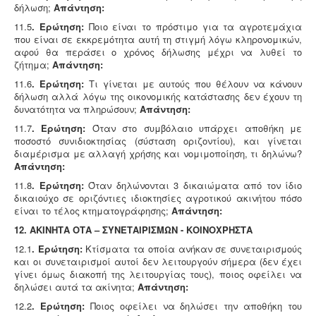
δήλωση;
Απάντηση:
11.5
. Ερώτηση:
Ποιο είναι το πρόστιμο για τα αγροτεμάχια
που είναι σε εκκρεμότητα αυτή τη στιγμή λόγω κληρονομικών,
αφού θα περάσει ο χρόνος δήλωσης μέχρι να λυθεί το
ζήτημα;
Απάντηση:
11.6
. Ερώτηση:
Τι γίνεται με αυτούς που θέλουν να κάνουν
δήλωση αλλά λόγω της οικονομικής κατάστασης δεν έχουν τη
δυνατότητα να πληρώσουν;
Απάντηση:
11.7
. Ερώτηση:
Όταν στο συμβόλαιο υπάρχει αποθήκη με
ποσοστό συνιδιοκτησίας (σύσταση οριζοντίου), και γίνεται
διαμέρισμα με αλλαγή χρήσης και νομιμοποίηση, τι δηλώνω?
Απάντηση:
11.8
. Ερώτηση:
Όταν δηλώνονται 3 δικαιώματα από τον ίδιο
δικαιούχο σε οριζόντιες ιδιοκτησίες αγροτικού ακινήτου πόσο
είναι το τέλος κτηματογράφησης;
Απάντηση:
12. ΑΚΙΝΗΤΑ ΟΤΑ – ΣΥΝΕΤΑΙΡΙΣΜΩΝ - ΚΟΙΝΟΧΡΗΣΤΑ
12.1
. Ερώτηση:
Κτίσματα τα οποία ανήκαν σε συνεταιρισμούς
και οι συνεταιρισμοί αυτοί δεν λειτουργούν σήμερα (δεν έχει
γίνει όμως διακοπή της λειτουργίας τους), ποιος οφείλει να
δηλώσει αυτά τα ακίνητα;
Απάντηση:
12.2
. Ερώτηση:
Ποιος οφείλει να δηλώσει την αποθήκη του