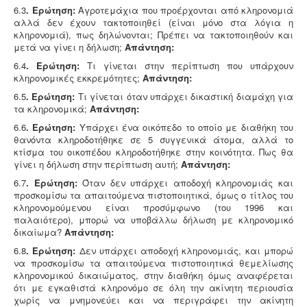
6.3
. Ερώτηση:
Αγροτεμάχια που προέρχονται από κληρονομιά
αλλά δεν έχουν τακτοποιηθεί (είναι μόνο στα λόγια η
κληρονομιά), πως δηλώνονται; Πρέπει να τακτοποιηθούν και
μετά να γίνει η δήλωση;
Απάντηση:
6.4
. Ερώτηση:
Τι γίνεται στην περίπτωση που υπάρχουν
κληρονομικές εκκρεμότητες;
Απάντηση:
6.5
. Ερώτηση:
Τι γίνεται όταν υπάρχει δικαστική διαμάχη για
τα κληρονομικά;
Απάντηση:
6.6
. Ερώτηση:
Υπάρχει ένα οικόπεδο το οποίο με διαθήκη του
θανόντα κληροδοτήθηκε σε 5 συγγενικά άτομα, αλλά το
κτίσμα του οικοπέδου κληροδοτήθηκε στην κοινότητα. Πως θα
γίνει η δήλωση στην περίπτωση αυτή;
Απάντηση:
6.7
. Ερώτηση:
Όταν δεν υπάρχει αποδοχή κληρονομιάς και
προσκομίσω τα απαιτούμενα πιστοποιητικά, όμως ο τίτλος του
κληρονομούμενου είναι προσύμφωνο (του 1996 και
παλαιότερο), μπορώ να υποβάλλω δήλωση με κληρονομικό
δικαίωμα?
Απάντηση:
6.8
. Ερώτηση:
Δεν υπάρχει αποδοχή κληρονομιάς, και μπορώ
να προσκομίσω τα απαιτούμενα πιστοποιητικά θεμελίωσης
κληρονομικού δικαιώματος, στην διαθήκη όμως αναφέρεται
ότι με εγκαθιστά κληρονόμο σε όλη την ακίνητη περιουσία
χωρίς να μνημονεύει και να περιγράφει την ακίνητη