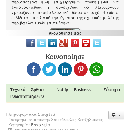
περισσότερα είδη επιχειρήσεων προκειμένου να
εγκατασταθούν ή συνεχίσουν να λειτουργούν
χρειάζονται περιβαλλοντική άδεια σε ισχύ. Η άδεια
εκδίδεται μετά από την έγκριση της σχετικής μελέτης
περιβαλλοντικών επιπτώσεων.
Ακολούθησέ μας
Κοινοποίησε
Νομιμοποίηση γεώτρησης -
Όλες οι μεταβιβάσεις
ακινήτων, στα οποία υπάρχει γεώτρηση, εκτελούνται
κατόπιν νομιμοποίησης της γεώτρησης. Για να
προχωρήσει η συμβολαιογραφική πράξη θα πρέπει να
έχει εκδοθεί κωδικός ΕΜΣΥ ενεργού ή ανενεργού
σημείου υδροληψίας
Τεχνικό Άρθρο - Notify Business - Σύστημα
Γνωστοποιήσεων
Πληροφοριακά Στοιχεία
Ενεργειακά πιστοποιητικά -
Όλες οι αγοραπωλησίες,
Γράφτηκε από τον/την
Χριστόδουλος Χατζηλιόντος
μισθώσεις, ανακαινίσεις και μονώσεις κατοικιών -
Κατηγορία:
Εργαλεία
επαγγελματικών χώρων προαπαιτούν την ύπαρξη
Δημοσιεύθηκε : 03 Νοέμβριος 2017