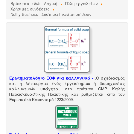
πρότυπα DIN 1986-100α, EN 1825-1+2, DIN 4040-100 είναι
Βρίσκεστε εδώ:
Αρχική
Πύλη εργαλείων
υποχρεωτική από την υγειονομική διάταξη Υ1γ / ΓΠ /
/
Χρήσιμες συνδέσεις
οικ. 47829 / 17
.
Notify Business - Σύστημα Γνωστοποιήσεων
5
Τεχνικός ασφαλείας στην εργασία -
Όλες οι
επιχειρήσεις έχουν την υποχρέωση να διαθέτουν
μελέτη επικινδυνότητας από επαγγελματία τεχνικό
ασφαλείας εγγεγραμμένο στο μητρώο της
επιθεώρησης εργασίας (Ν. 3850/10, άρθρα 12, 42, 43)
Ερωτηματολόγιο ΕΟΦ για καλλυντικά -
.
Ο σχεδιασμός
και η λειτουργία ενός εργαστηρίου ή βιομηχανίας
καλλυντικών υπάγεται στο πρότυπο GMP Καλής
Παρασκευαστικής Πρακτικής και ρυθμίζεται από τον
Ευρωπαϊκό Κανονισμό 1223/2009.
Μελέτη πισίνας / κολυμβητικής
δεξαμενής -
Οι πισίνες είναι χημικές εγκαταστάσεις
επεξεργασίας νερού σύμφωνα με το προεδρικό
διάταγμα ΠΔ 274/97. Για την λειτουργία της πισίνας
απαιτείται υγειονολογική - χημικοτεχνική μελέτη και