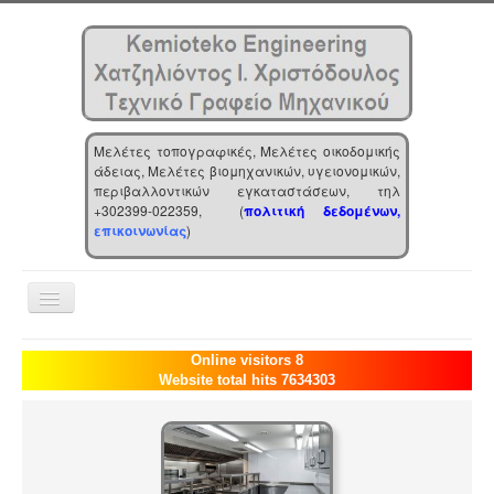
Μελέτες τοπογραφικές, Μελέτες οικοδομικής
άδειας, Μελέτες βιομηχανικών, υγειονομικών,
περιβαλλοντικών εγκαταστάσεων, τηλ
+302399-022359, (
πολιτική δεδομένων,
επικοινωνίας
)
Toggle
Navigation
Αρχική
Online visitors 8
Website total hits 7634303
Επιχείρηση
Υπηρεσίες
Τα νέα μας