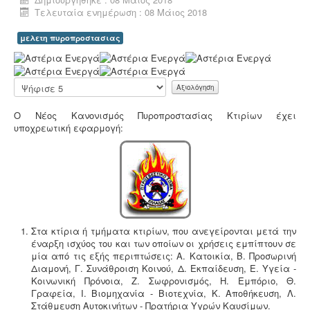
Τελευταία ενημέρωση : 08 Μάιος 2018
Μελέτη επικινδυνότητας λεγιονέλλα -
.
Η υγειονομική
αναγνώριση και μελέτη εκτίμησης του κινδύνου από
μελετη πυροπροστασιας
την λεγιονέλλα στις υδρεύσεις ξενοδοχειακών κτιρίων
Α
επιβάλλεται από τις νέες υγειονομικές διατάξεις του
ξ
Υπουργείου Υγείας.
ι
Παρακαλώ
ο
αξιολογήστε
λ
Ο Νέος Κανονισμός Πυροπροστασίας Κτιρίων έχει
ό
υποχρεωτική εφαρμογή:
γ
η
σ
η
Μελέτη πισίνας / κολυμβητικής
Χ
δεξαμενής -
Οι πισίνες είναι χημικές εγκαταστάσεις
ρ
επεξεργασίας νερού σύμφωνα με το προεδρικό
ή
διάταγμα ΠΔ 274/97. Για την λειτουργία της πισίνας
σ
απαιτείται υγειονολογική - χημικοτεχνική μελέτη και
τ
Στα κτίρια ή τμήματα κτιρίων, που ανεγείρονται μετά την
κανονισμός λειτουργίας - ασφαλείας. Η άδεια
η
έναρξη ισχύος του και των οποίων οι χρήσεις εμπίπτουν σε
λειτουργίας εκδίδεται με διαδικασίες γνωστοποίησης.
:
μία από τις εξής περιπτώσεις: Α. Κατοικία, Β. Προσωρινή
Διαμονή, Γ. Συνάθροιση Κοινού, Δ. Εκπαίδευση, Ε. Υγεία -
5
Κοινωνική Πρόνοια, Ζ. Σωφρονισμός, Η. Εμπόριο, Θ.
Γραφεία, Ι. Βιομηχανία - Βιοτεχνία, Κ. Αποθήκευση, Λ.
/
Στάθμευση Αυτοκινήτων - Πρατήρια Υγρών Καυσίμων.