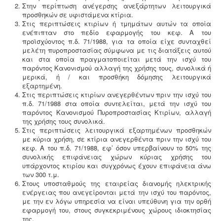
Στην περίπτωση ανέγερσης ανεξάρτητων λειτουργικά
Κανονισμός λειτουργίας τουριστικού
5
προσθηκών σε υφιστάμενα κτίρια.
καταλύματος
-
Τα τουριστικά καταλύματα
Στις περιπτώσεις κτιρίων ή τμημάτων αυτών τα οποία
(ξενοδοχεία, ενοικιαζόμενα, κάμπινγκ) μοριοδοτούνται
ενέπιπταν στο πεδίο εφαρμογής του κεφ. Α του
κατά την πιστοποίηση κατάταξης σε κατηγορία
προϊσχύοντος π.δ. 71/1988, για τα οποία είχε συνταχθεί
άστρων ή κλειδιών για τον κανονισμό λειτουργίας που
μελέτη πυροπροστασίας σύμφωνα με τις διατάξεις αυτού
διακανονίζει θέματα πολιτικής παραπόνων, υποδοχής,
και στα οποία πραγματοποιείται μετά την ισχύ του
περιβάλλοντος και καθαριότητας.
παρόντος Κανονισμού αλλαγή της χρήσης τους, συνολικά ή
μερικά, ή / και προσθήκη δόμησης λειτουργικά
εξαρτημένη.
Στις περιπτώσεις κτιρίων ανεγερθέντων πριν την ισχύ του
π.δ. 71/1988 στα οποία συντελείται, μετά την ισχύ του
παρόντος Κανονισμού Πυροπροστασίας Κτιρίων, αλλαγή
της χρήσης τους συνολικά.
Μελέτη HACCP υγειονομικού ενδιαφέροντος
-
Όλα τα
Στις περιπτώσεις λειτουργικά εξαρτημένων προσθηκών
καταστήματα υγειονομικού ενδιαφέροντος,
με κύρια χρήση, σε κτίρια ανεγερθέντα πριν την ισχύ του
βρεφονηπιακοί, μονάδες φροντίδας, παλιά & νέα,
κεφ. Α του π.δ. 71/1988, εφ’ όσον υπερβαίνουν το 50% της
υποχρεούνται να διαθέτουν μελέτη διεργασιών
συνολικής επιφάνειας χώρων κύριας χρήσης του
HACCP από επαγγελματία
υπάρχοντος κτιρίου και συγχρόνως έχουν επιφάνεια άνω
υγειονολόγο (απόφαση
Υ1γ/ΓΠ/οικ.47829/17
).
των 300 τ.μ.
Στους υποσταθμούς της εταιρείας διανομής ηλεκτρικής
ενέργειας που ανεγείρονται μετά την ισχύ του παρόντος,
με την εν λόγω υπηρεσία να είναι υπεύθυνη για την ορθή
εφαρμογή του, στους συγκεκριμένους χώρους ιδιοκτησίας
της.