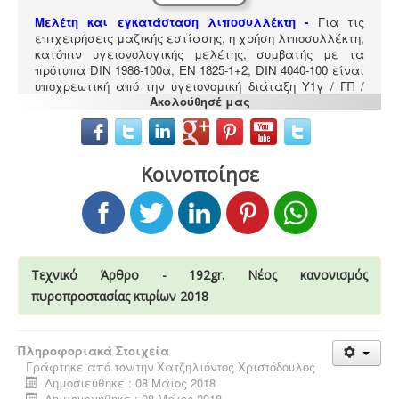
Μελέτη και εγκατάσταση λιποσυλλέκτη -
Για τις
επιχειρήσεις μαζικής εστίασης, η χρήση λιποσυλλέκτη,
κατόπιν υγειονολογικής μελέτης, συμβατής με τα
πρότυπα DIN 1986-100α, EN 1825-1+2, DIN 4040-100 είναι
υποχρεωτική από την υγειονομική διάταξη Υ1γ / ΓΠ /
Ακολούθησέ μας
οικ. 47829 / 17
.
Κοινοποίησε
Ανελκυστήρες προσώπων -
.
Η λειτουργία παλιών
ανελκυστήρων χωρίς στοιχεία νομιμότητας
επιτρέπεται μετά από σύνταξη μελέτης - σχεδιων
Τεχνικό Άρθρο - 192gr. Νέος κανονισμός
ανελκυστήρα, συντήρησης, πιστοποίησης και έκδοσης
βεβαίωσης καταχώρησης στην αρμόδια υπηρεσία.
πυροπροστασίας κτιρίων 2018
Πληροφοριακά Στοιχεία
Γράφτηκε από τον/την
Χατζηλιόντος Χριστόδουλος
Δημοσιεύθηκε : 08 Μάιος 2018
Δημιουργήθηκε : 08 Μάιος 2018