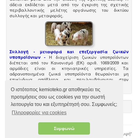
άδεια εκδίδεται μετά από την έγκριση της σχετικής
περιβαλλοντικής μελέτης οργάνωσης του δικτύου
συλλογής και μεταφοράς.
Συλλογή - μεταφορά και επεξεργασία ζωικών
υποπροϊόντων -
Η διαχείριση ζωικών υποπροϊόντων
διέπεται από τον Κανονισμό (ΕΚ) αριθ. 1069/2009 και
αρμόδιες είναι οι κτηνιατρικές υπηρεσίες. Τα
αδρανοποιημένα ζωικά υποπροϊόντα θεωρούνται μη
επικίνδυνα απόβλητα και περιλαμβάνονται στον
κατάλογο ΕΚΑ
.
Ο ιστότοπος kemioteko.gr αποθηκεύει τις
προτιμήσεις σου ως cookies για την σωστή
λειτουργία του και εξυπηρέτησή σου. Συμφωνείς;
Πληροφορίες για cookies
Μελέτη περιβαλλοντικών επιπτώσεων -
Τα
Συμφωνώ
© 2026 Χριστόδουλος Ι. Χατζηλιόντος
"Επιστροφή στη Κορυφή"
περισσότερα είδη επιχειρήσεων προκειμένου να