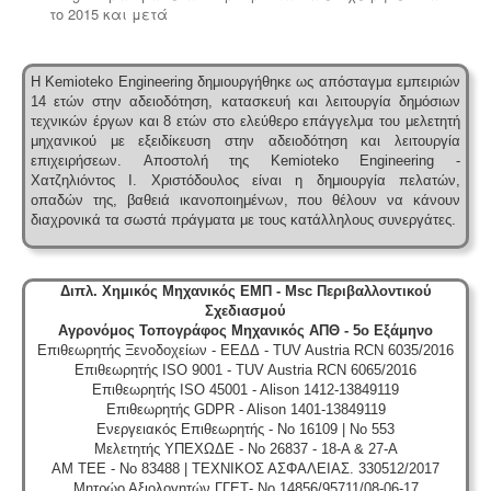
το 2015 και μετά
Υγρά απόβλητα παραγωγής καλλυντικών -
Η Kemioteko Engineering δημιουργήθηκε ως απόσταγμα εμπειριών
Υπολογισμός χημικά απαιτούμενου οξυγόνου -
.
Τα
14 ετών στην αδειοδότηση, κατασκευή και λειτουργία δημόσιων
υγρά απόβλητα από την παραγωγή καλλυντικών
τεχνικών έργων και 8 ετών στο ελεύθερο επάγγελμα του μελετητή
ελέγχονται ως προς τις απαιτήσεις επεξεργασίας
μηχανικού με εξειδίκευση στην αδειοδότηση και λειτουργία
μέσα από ειδική μελέτη επεξεργασίας και διάθεσης
επιχειρήσεων.
Αποστολή της Kemioteko Engineering -
πριν την σύνδεση με το κεντρικό δίκτυο αποχέτευσης.
Χατζηλιόντος Ι. Χριστόδουλος είναι η δημιουργία πελατών,
οπαδών της, βαθειά ικανοποιημένων, που θέλουν να κάνουν
διαχρονικά τα σωστά πράγματα με τους κατάλληλους συνεργάτες.
Διπλ. Χημικός Μηχανικός ΕΜΠ - Msc Περιβαλλοντικού
Σχεδιασμού
Αγρονόμος Τοπογράφος Μηχανικός ΑΠΘ - 5ο Εξάμηνο
Επιθεωρητής Ξενοδοχείων - ΕΕΔΔ - TUV Austria RCN 6035/2016
Επιθεωρητής ISO 9001 - TUV Austria RCN 6065/2016
Επιθεωρητής ISO 45001 - Alison 1412-13849119
Επιθεωρητής GDPR - Alison 1401-13849119
Ενεργειακός Επιθεωρητής - No 16109 | No 553
Μελετητής ΥΠΕΧΩΔΕ - No 26837 - 18-A & 27-A
ΑΜ ΤΕΕ - No 83488 | ΤΕΧΝΙΚΟΣ ΑΣΦΑΛΕΙΑΣ. 330512/2017
Μητρώο Αξιολογητών ΓΓΕΤ- No 14856/95711/08-06-17