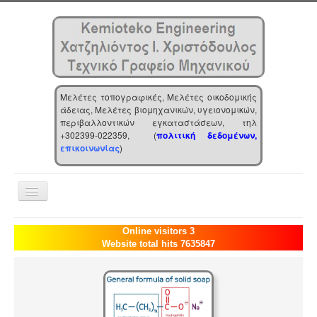
Μελέτες τοπογραφικές, Μελέτες οικοδομικής
άδειας, Μελέτες βιομηχανικών, υγειονομικών,
περιβαλλοντικών εγκαταστάσεων, τηλ
+302399-022359, (
πολιτική δεδομένων,
επικοινωνίας
)
Toggle
Navigation
Αρχική
Online visitors 3
Website total hits 7635847
Επιχείρηση
Υπηρεσίες
Τα νέα μας