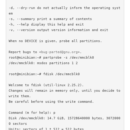
-d, --dry-run do not actually inform the operating syst
em

-s, --summary print a summary of contents

-h, --help display this help and exit

-v, --version output version information and exit

When no DEVICE is given, probe all partitions.

Report bugs to <
bug-parted@gnu.org
>.

root@minibian:~# partprobe -s /dev/mmcblk0

/dev/mmcblk0: msdos partitions 1 2

root@minibian:~# fdisk /dev/mmcblk0

Welcome to fdisk (util-linux 2.25.2).

Changes will remain in memory only, until you decide to 
write them.

Be careful before using the write command.

Command (m for help): p

Disk /dev/mmcblk0: 14.7 GiB, 15728640000 bytes, 3072000
0 sectors

Units: sectors of 1 * 512 = 512 bytes
