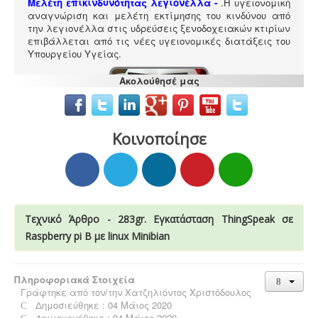
Μελέτη επικινδυνότητας λεγιονέλλα -
.
Η υγειονομική
αναγνώριση και μελέτη εκτίμησης του κινδύνου από
την λεγιονέλλα στις υδρεύσεις ξενοδοχειακών κτιρίων
επιβάλλεται από τις νέες υγειονομικές διατάξεις του
Υπουργείου Υγείας.
Ακολούθησέ μας
Κοινοποίησε
Κανονισμός λειτουργίας τουριστικού
καταλύματος
-
Τα τουριστικά καταλύματα
(ξενοδοχεία, ενοικιαζόμενα, κάμπινγκ) μοριοδοτούνται
κατά την πιστοποίηση κατάταξης σε κατηγορία
άστρων ή κλειδιών για τον κανονισμό λειτουργίας που
διακανονίζει θέματα πολιτικής παραπόνων, υποδοχής,
περιβάλλοντος και καθαριότητας.
Τεχνικό Άρθρο - 283gr. Εγκατάσταση ThingSpeak σε
Raspberry pi B με linux Minibian
Πληροφοριακά Στοιχεία
Γράφτηκε από τον/την
Χατζηλιόντος Χριστόδουλος
Συλλογή και μεταφορά λιπαντικών - ορυκτέλαιων
Η
Δημοσιεύθηκε : 04 Μάιος 2020
δραστηριότητα συλλογής και μεταφοράς
επικίνδυνων
Δημιουργήθηκε : 04 Μάιος 2020