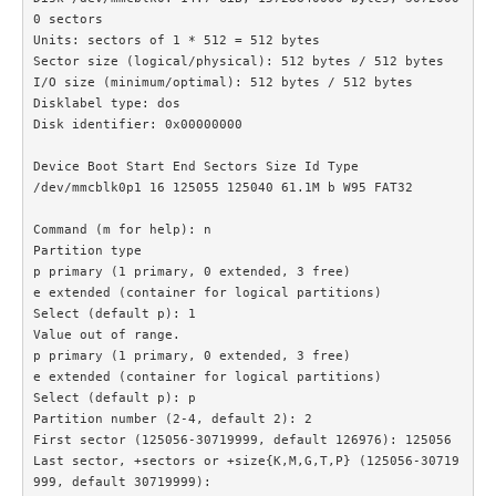
0 sectors

Units: sectors of 1 * 512 = 512 bytes

Sector size (logical/physical): 512 bytes / 512 bytes

I/O size (minimum/optimal): 512 bytes / 512 bytes

Disklabel type: dos

Disk identifier: 0x00000000

Device Boot Start End Sectors Size Id Type

/dev/mmcblk0p1 16 125055 125040 61.1M b W95 FAT32

Command (m for help): n

Partition type

p primary (1 primary, 0 extended, 3 free)

e extended (container for logical partitions)

Select (default p): 1

Value out of range.

p primary (1 primary, 0 extended, 3 free)

e extended (container for logical partitions)

Select (default p): p

Partition number (2-4, default 2): 2

First sector (125056-30719999, default 126976): 125056

Last sector, +sectors or +size{K,M,G,T,P} (125056-30719
999, default 30719999):
