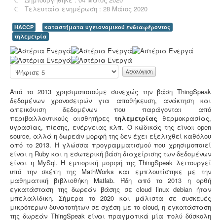
χρησιμοποιημένων ορυκτέλαιων - λιπαντικών ασκείται
Τελευταία ενημέρωση : 28 Μάιος 2020
μετά από την έκδοση άδειας επικινδύνων. Η άδεια
εκδίδεται μετά από την έγκριση της σχετικής
HACCP
καταστήματα υγειονομικού ενδιαφέροντος
περιβαλλοντικής μελέτης οργάνωσης του δικτύου
τηλεμετρία
συλλογής και μεταφοράς και της ασφάλισης
περιβαλλοντικής ευθύνης.
Α
ξ
ι
Παρακαλώ
ο
αξιολογήστε
λ
Από το 2013 χρησιμοποιούμε συνεχώς την βάση ThingSpeak
ό
δεδομένων χρονοσειρών για αποθήκευση, ανάκτηση και
γ
Τεχνικός ασφαλείας στην εργασία -
Όλες οι
απεικόνιση δεδομένων που παράγονται από
η
επιχειρήσεις έχουν την υποχρέωση να διαθέτουν
περιβαλλοντικούς αισθητήρες
τηλεμετρίας
θερμοκρασίας,
σ
μελέτη επικινδυνότητας από επαγγελματία τεχνικό
υγρασίας, πίεσης, ενέργειας κλπ. Ο κώδικάς της είναι open
η
ασφαλείας εγγεγραμμένο στο μητρώο της
source, αλλά η δωρεάν μορφή της δεν έχει εξελιχθεί καθόλου
Χ
επιθεώρησης εργασίας (Ν. 3850/10, άρθρα 12, 42, 43)
από το 2013. Η γλώσσα προγραμματισμού που χρησιμοποιεί
ρ
είναι η Ruby και η εσωτερική βάση διαχείρισης των δεδομένων
ή
είναι η MySql. Η εμπορική μορφή της
ThingSpeak λειτουργεί
σ
υπό την σκέπη της MathWorks και εμπλουτίστηκε με την
τ
μαθηματική βιβλιοθήκη Matlab.
Ήδη από το 2013 η ορθή
η
εγκατάσταση της δωρεάν βάσης σε cloud linux debian ήταν
:
μπελαλίδικη. Σήμερα το 2020 και μάλιστα σε συσκευές
Νομιμοποίηση γεώτρησης -
Όλες οι μεταβιβάσεις
μικρότερων δυνατοτήτων σε σχέση με το cloud, η εγκατάσταση
ακινήτων, στα οποία υπάρχει γεώτρηση, εκτελούνται
5
της δωρεάν
ThingSpeak είναι πραγματικά μία πολύ δύσκολη
κατόπιν νομιμοποίησης της γεώτρησης. Για να