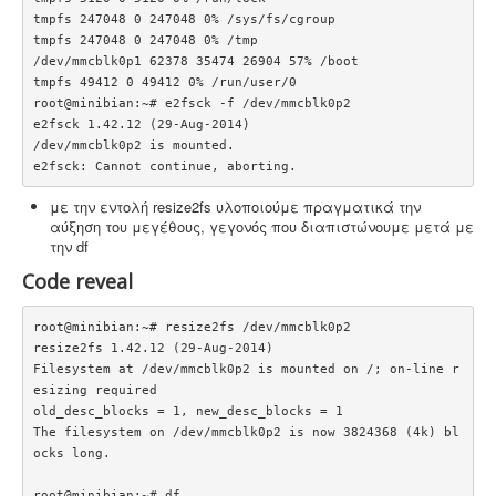
tmpfs 247048 0 247048 0% /sys/fs/cgroup

tmpfs 247048 0 247048 0% /tmp

/dev/mmcblk0p1 62378 35474 26904 57% /boot

tmpfs 49412 0 49412 0% /run/user/0

root@minibian:~# e2fsck -f /dev/mmcblk0p2

e2fsck 1.42.12 (29-Aug-2014)

/dev/mmcblk0p2 is mounted.

e2fsck: Cannot continue, aborting.
με την εντολή resize2fs υλοποιούμε πραγματικά την
αύξηση του μεγέθους, γεγονός που διαπιστώνουμε μετά με
την df
Code reveal
root@minibian:~# resize2fs /dev/mmcblk0p2

resize2fs 1.42.12 (29-Aug-2014)

Filesystem at /dev/mmcblk0p2 is mounted on /; on-line r
esizing required

old_desc_blocks = 1, new_desc_blocks = 1

The filesystem on /dev/mmcblk0p2 is now 3824368 (4k) bl
ocks long.

root@minibian:~# df
