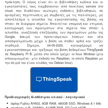
πρόκληση. Ο λόγος είναι ότι οι βιβλιοθήκες κώδικα και οι
προχωρήσει η συμβολαιογραφική πράξη θα πρέπει να
/
εγκαταστάτες τους λαμβάνονται από ποικίλους servers στο
έχει εκδοθεί κωδικός ΕΜΣΥ ενεργού ή ανενεργού
cloud, που διαθέτουν νεώτερες εκδόσεις βιβλιοθηκών, σε
σημείου υδροληψίας
5
ορισμένες περιπτώσεις μη συμβατές με τις παλιότερες, με
αποτέλεσμα η αλυσίδα της εγκατάστασης της βάσης να
σπάει σε διάφορα σημεία. Απαιτείται υπομονή και επιμονή,
καταγραφή των σφαλμάτων στα σημεία που σπάει η
αλυσίδα, αναζήτηση επεξήγησης των σφαλμάτων μέσω της
Google, δοκιμή των προτεινόμενων λύσεων και νέα
Κτηματολόγιο -
.
Η υποβολή δηλώσεων στο
αποσφαλμάτωση μέχρι η βάση να στηθεί ορθά και τρέξει
κτηματολόγιο ξεκίνησε, ένας τρόπος για να
σταθερά. Σήμερα, 04-05-2020, καταφέραμε να
αποφευχθεί η ταλαιπωρία είναι να υποβληθεί η
εγκαταστήσουμε και τρέξουμε την βάση δεδομένων ThingSpeak
δήλωση ηλεκτρονικά μέσω ίντερνετ.
σε Raspberry Pi B, μέσα στο οποίο τρέχει το linux Minibian (μία
απογυμνωμένη - μίνι έκδοση του Raspbian, το οποίο Raspbian με
την σειρά του είναι κλάδος του Debian linux).
Υγρά απόβλητα παραγωγής καλλυντικών -
Υπολογισμός χημικά απαιτούμενου οξυγόνου -
.
Τα
υγρά απόβλητα από την παραγωγή καλλυντικών
Προδιαγραφές διαθέσιμου υλικού - λογισμικού
ελέγχονται ως προς τις απαιτήσεις επεξεργασίας
μέσα από ειδική μελέτη επεξεργασίας και διάθεσης
laptop Fujitsu AH502, 8GB RAM, 480GB SSD, Windows 8.1 64b
πριν την σύνδεση με το κεντρικό δίκτυο αποχέτευσης.
raspberry pi B, 700MHz, 512MB RAB, SD Card 16GB