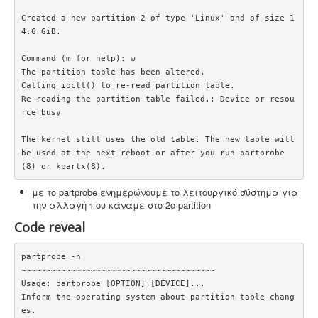
Created a new partition 2 of type 'Linux' and of size 1
4.6 GiB.

Command (m for help): w

The partition table has been altered.

Calling ioctl() to re-read partition table.

Re-reading the partition table failed.: Device or resou
rce busy

The kernel still uses the old table. The new table will 
be used at the next reboot or after you run partprobe
(8) or kpartx(8).
με το
partprobe ενημερώνουμε το λειτουργικό σύστημα για
την αλλαγή που κάναμε στο 2ο partition
Code reveal
partprobe -h

~~~~~~~~~~~~~~~~~~~~~~~~~~~~~~~~~~~~~~~

Usage: partprobe [OPTION] [DEVICE]...

Inform the operating system about partition table chang
es.
