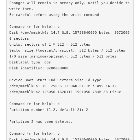
Changes will remain in memory only, until you decide to 
write them.

Be careful before using the write command.

Command (m for help): p

Disk /dev/mmcblk0: 14.7 GiB, 15728640000 bytes, 3072000
0 sectors

Units: sectors of 1 * 512 = 512 bytes

Sector size (logical/physical): 512 bytes / 512 bytes

I/O size (minimum/optimal): 512 bytes / 512 bytes

Disklabel type: dos

Disk identifier: 0x00000000

Device Boot Start End Sectors Size Id Type

/dev/mmcblk0p1 16 125055 125040 61.1M b W95 FAT32

/dev/mmcblk0p2 125056 1626111 1501056 733M 83 Linux

Command (m for help): d

Partition number (1,2, default 2): 2

Partition 2 has been deleted.

Command (m for help): p

Disk /dev/mmcblk0: 14.7 GiB, 15728640000 bytes, 3072000