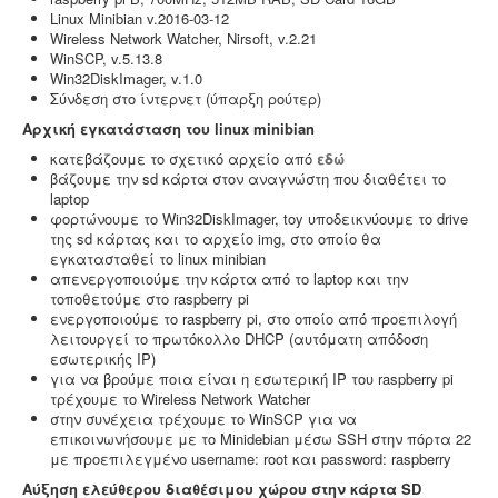
Linux Minibian v.
2016-03-12
Wireless Network Watcher, Nirsoft, v.2.21
WinSCP, v.5.13.8
Win32DiskImager, v.1.0
Σύνδεση στο ίντερνετ (ύπαρξη ρούτερ)
Αρχική εγκατάσταση του linux minibian
Μελέτη - άδεια διάθεσης υγρών αποβλήτων -
Για
κατεβάζουμε το σχετικό αρχείο από
εδώ
όλες τις επιχειρήσεις του νομού Θεσσαλονίκης η ΕΥΑΘ
βάζουμε την sd κάρτα στον αναγνώστη που διαθέτει το
ζητάει υγειονολογική μελέτη (πτυχιούχου μελετητή)
laptop
παραγωγής / επεξεργασίας / διάθεσης υγρών
φορτώνουμε το
Win32DiskImager, toy υποδεικνύουμε το drive
αποβλήτων, προκειμένου να εκδώσει την άδεια
της sd κάρτας και το αρχείο img, στο οποίο θα
διάθεσης - σύνδεσης με το δίκτυο αποχέτευσης (ειδικός
εγκατασταθεί το linux minibian
κανονισμός αποχέτευσης ΦΕΚ 1793Β-2018).
.
απενεργοποιούμε την κάρτα από το laptop και την
τοποθετούμε στο raspberry pi
ενεργοποιούμε το
raspberry pi, στο οποίο από προεπιλογή
λειτουργεί το πρωτόκολλο DHCP (αυτόματη απόδοση
εσωτερικής IP)
για να βρούμε ποια είναι η εσωτερική IP του raspberry pi
τρέχουμε το Wireless Network Watcher
στην συνέχεια τρέχουμε το WinSCP για να
Ανελκυστήρες προσώπων -
.
Η λειτουργία παλιών
επικοινωνήσουμε με το Minidebian μέσω SSH στην πόρτα 22
ανελκυστήρων χωρίς στοιχεία νομιμότητας
με προεπιλεγμένο username: root και password: raspberry
επιτρέπεται μετά από σύνταξη μελέτης - σχεδιων
ανελκυστήρα, συντήρησης, πιστοποίησης και έκδοσης
Αύξηση ελεύθερου διαθέσιμου χώρου στην κάρτα SD