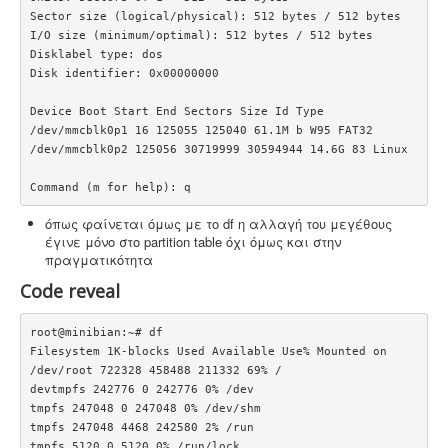
Sector size (logical/physical): 512 bytes / 512 bytes

I/O size (minimum/optimal): 512 bytes / 512 bytes

Disklabel type: dos

Disk identifier: 0x00000000

Device Boot Start End Sectors Size Id Type

/dev/mmcblk0p1 16 125055 125040 61.1M b W95 FAT32

/dev/mmcblk0p2 125056 30719999 30594944 14.6G 83 Linux

Command (m for help): q
όπως φαίνεται όμως με το df η αλλαγή του μεγέθους
έγινε μόνο στο partition table όχι όμως και στην
πραγματικότητα
Code reveal
root@minibian:~# df

Filesystem 1K-blocks Used Available Use% Mounted on

/dev/root 722328 458488 211332 69% /

devtmpfs 242776 0 242776 0% /dev

tmpfs 247048 0 247048 0% /dev/shm

tmpfs 247048 4468 242580 2% /run

tmpfs 5120 0 5120 0% /run/lock
