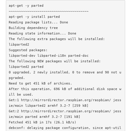
apt-get -y parted

~~~~~~~~~~~~~~~~~~~~~~~~~~~~~~~~~~~~~~~

apt-get -y install parted

Reading package lists... Done

Building dependency tree

Reading state information... Done

The following extra packages will be installed:

libparted2

Suggested packages:

libparted-dev libparted-i18n parted-doc

The following NEW packages will be installed:

libparted2 parted

0 upgraded, 2 newly installed, 0 to remove and 90 not u
pgraded.

Need to get 451 kB of archives.

After this operation, 696 kB of additional disk space w
ill be used.

Get:1 http://mirrordirector.raspbian.org/raspbian/ jess
ie/main libparted2 armhf 3.2-7 [259 kB]

Get:2 http://mirrordirector.raspbian.org/raspbian/ jess
ie/main parted armhf 3.2-7 [191 kB]

Fetched 451 kB in 17s (26.1 kB/s)

debconf: delaying package configuration, since apt-util