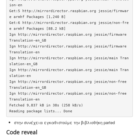
ion-en

Get:5 http://mirrordirector.raspbian.org jessie/firmwar
e armhf Packages [1,240 B]

Get:6 http://mirrordirector.raspbian.org jessie/non-fre
e armhf Packages [88.2 kB]

Ign http://mirrordirector.raspbian.org jessie/firmware 
Translation-en_GB

Ign http://mirrordirector.raspbian.org jessie/firmware 
Translation-en

Ign http://mirrordirector.raspbian.org jessie/main Tran
slation-en_GB

Ign http://mirrordirector.raspbian.org jessie/main Tran
slation-en

Ign http://mirrordirector.raspbian.org jessie/non-free 
Translation-en_GB

Ign http://mirrordirector.raspbian.org jessie/non-free 
Translation-en

Fetched 9,837 kB in 38s (258 kB/s)

Reading package lists... Done
στην συνέχεια εγκαθιστούμε την βιβλιοθήκη parted
Code reveal