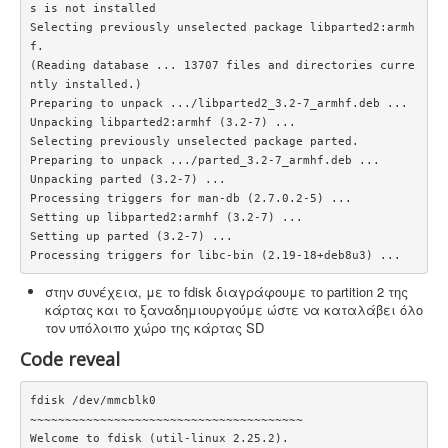
s is not installed

Selecting previously unselected package libparted2:armh
f.

(Reading database ... 13707 files and directories curre
ntly installed.)

Preparing to unpack .../libparted2_3.2-7_armhf.deb ...

Unpacking libparted2:armhf (3.2-7) ...

Selecting previously unselected package parted.

Preparing to unpack .../parted_3.2-7_armhf.deb ...

Unpacking parted (3.2-7) ...

Processing triggers for man-db (2.7.0.2-5) ...

Setting up libparted2:armhf (3.2-7) ...

Setting up parted (3.2-7) ...

στην συνέχεια, με το fdisk διαγράφουμε το partition 2 της
κάρτας και το ξαναδημιουργούμε ώστε να καταλάβει όλο
τον υπόλοιπο χώρο της κάρτας SD
Code reveal
fdisk /dev/mmcblk0

~~~~~~~~~~~~~~~~~~~~~~~~~~~~~~~~~~~~~~~

Welcome to fdisk (util-linux 2.25.2).
