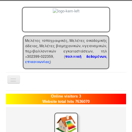
Μελέτες τοπογραφικές, Μελέτες οικοδομικής
άδειας, Μελέτες βιομηχανικών, υγειονομικών,
περιβαλλοντικών εγκαταστάσεων, τηλ
+302399-022359, (
πολιτική δεδομένων,
επικοινωνίας
)
Toggle
Navigation
Αρχική
Online visitors 3
Website total hits 7636070
Επιχείρηση
Υπηρεσίες
Τα νέα μας