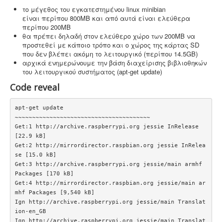
βεβαίωσης καταχώρησης στην αρμόδια υπηρεσία.
το μέγεθος του εγκατεστημένου linux minibian
είναι περίπου 800MB και από αυτά είναι ελεύθερα
περίπου 200MB
θα πρέπει δηλαδή στον ελεύθερο χώρο των 200MB να
προστεθεί με κάποιο τρόπο και ο χώρος της κάρτας SD
που δεν βλέπει ακόμη το λειτουργικό (περίπου 14.5GB)
αρχικά ενημερώνουμε την βάση διαχείρισης βιβλιοθηκών
του λειτουργικού συστήματος (apt-get update)
Code reveal
apt-get update

~~~~~~~~~~~~~~~~~~~~~~~~~~~~~~~~~~~~~~~

Get:1 http://archive.raspberrypi.org jessie InRelease 
[22.9 kB]

Get:2 http://mirrordirector.raspbian.org jessie InRelea
se [15.0 kB]

Get:3 http://archive.raspberrypi.org jessie/main armhf 
Packages [170 kB]

Get:4 http://mirrordirector.raspbian.org jessie/main ar
mhf Packages [9,540 kB]

Ign http://archive.raspberrypi.org jessie/main Translat
ion-en_GB

Ign http://archive.raspberrypi.org jessie/main Translat