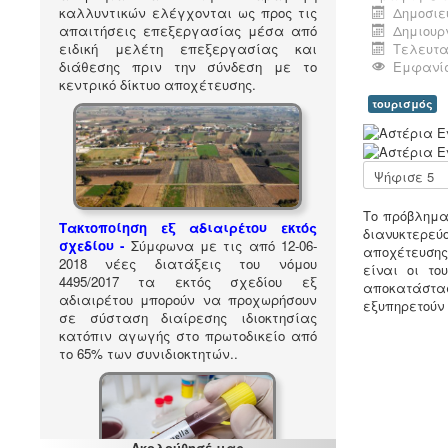
καλλυντικών ελέγχονται ως προς τις
Δημοσιεύ
απαιτήσεις επεξεργασίας μέσα από
Δημιουργ
ειδική μελέτη επεξεργασίας και
Τελευταί
διάθεσης πριν την σύνδεση με το
Εμφανίσ
κεντρικό δίκτυο αποχέτευσης.
τουρισμός
Α
ξ
ι
Παρακαλώ
ο
αξιολογήστε
λ
Το πρόβλημα
ό
Τακτοποίηση εξ αδιαιρέτου εκτός
διανυκτερε
γ
σχεδίου -
Σύμφωνα με τις από 12-06-
αποχέτευσης
η
2018 νέες διατάξεις του νόμου
είναι οι το
σ
4495/2017 τα εκτός σχεδίου εξ
αποκατάστασ
η
αδιαιρέτου μπορούν να προχωρήσουν
εξυπηρετούν
Χ
σε σύσταση διαίρεσης ιδιοκτησίας
ρ
κατόπιν αγωγής στο πρωτοδικείο από
ή
το 65% των συνιδιοκτητών.
.
σ
τ
η
:
Ακολούθησέ μας