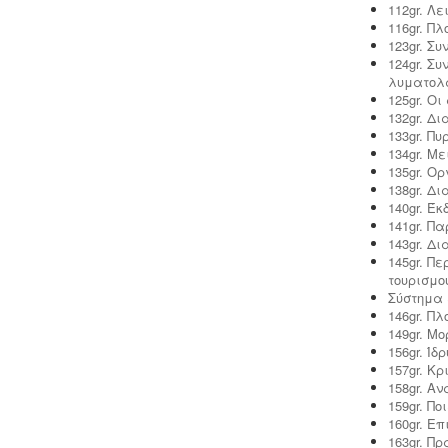
επαγγελματικά εργαστήρια με
112gr. Λ
προαπαιτούμενη κτηνιατρική άδεια
116gr. Π
λειτουργίας η οποία συνοδεύεται από
123gr. Σ
πλήρη μελέτη HACCP, σύμφωνα με
124gr. Σ
τον ευρωπαϊκό κανονισμό 853/2004.
λυματολ
125gr. Οι
132gr. Δ
133gr. Π
134gr. Μ
135gr. Ο
138gr. Δ
140gr. Έ
141gr. Π
143gr. Δ
145gr. Π
τουρισμο
Σύστημα 
146gr. Π
149gr. Μ
156gr. Ί
157gr. Κ
158gr. Α
159gr. Π
160gr. Ε
163gr. Π