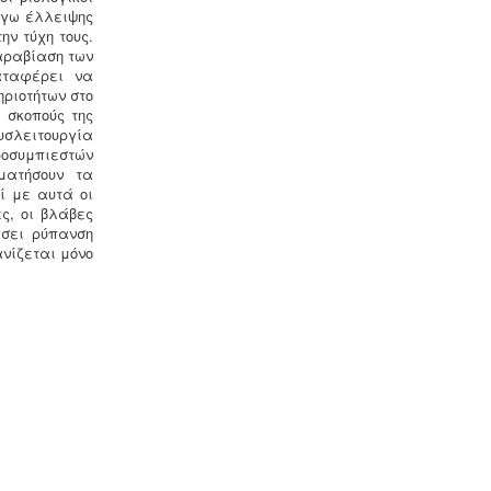
όγω έλλειψης
λιποσυλλέκτη -
Για τις επιχειρήσεις
ν τύχη τους.
μαζικής εστίασης, η χρήση
παραβίαση των
λιποσυλλέκτη, κατόπιν
αταφέρει να
υγειονολογικής μελέτης, συμβατής με
ηριοτήτων στο
τα πρότυπα DIN 1986-100α, EN 1825-
 σκοπούς της
1+2, DIN 4040-100 είναι υποχρεωτική
σλειτουργία
από την υγειονομική διάταξη Υ1γ / ΓΠ
ροσυμπιεστών
/ οικ. 47829 / 17
.
ματήσουν τα
ί με αυτά οι
ς, οι βλάβες
Πυρασφάλεια - Πυροπροστασία -
έσει ρύπανση
Υφιστάμενες επιχειρήσεις
νίζεται μόνο
εκπαιδευτήριων, χώρων συνάθροισης
κοινού, γραφείων και εμπορικών
καταστημάτων οφείλουν να
επανακαθορίσουν μέτρα και μέσα
πυροπροστασίας σύμφωνα με τις
νέες διατάξεις (ΠΥΔ 16/15, 3/15, 17/16
& /17).