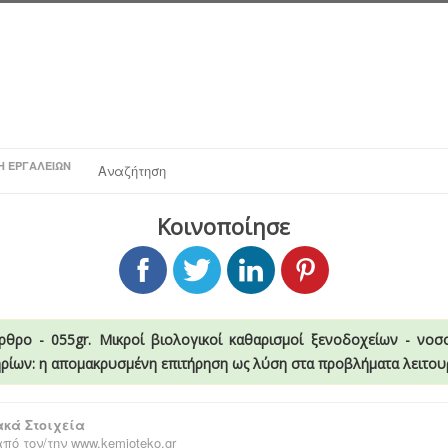
Η ΕΡΓΑΛΕΊΩΝ
Αναζήτηση
Κοινοποίησε
ρθρο - 055gr. Μικροί βιολογικοί καθαρισμοί ξενοδοχείων - νοσ
ρίων: η απομακρυσμένη επιτήρηση ως λύση στα προβλήματα λειτου
κά Στοιχεία
πό τον/την
www.kemioteko.gr