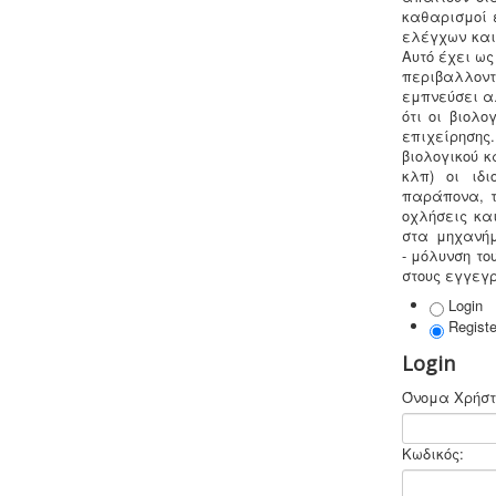
καθαρισμοί 
ελέγχων και
Αυτό έχει ως
περιβαλλον
εμπνεύσει αλ
Τεχνικός ασφαλείας στην εργασία
ότι οι βιολ
-
Όλες οι επιχειρήσεις έχουν την
επιχείρηση
υποχρέωση να διαθέτουν μελέτη
βιολογικού 
επικινδυνότητας από επαγγελματία
κλπ) οι ιδ
τεχνικό ασφαλείας εγγεγραμμένο
παράπονα, τ
στο μητρώο της επιθεώρησης
οχλήσεις κα
εργασίας (Ν. 3850/10, άρθρα 12, 42, 43)
στα μηχανήμ
- μόλυνση τ
στους εγγεγ
Login
Registe
Login
Κανονισμός λειτουργίας
τουριστικού καταλύματος
-
Τα
Όνομα Χρήστ
τουριστικά καταλύματα (ξενοδοχεία,
ενοικιαζόμενα, κάμπινγκ)
μοριοδοτούνται κατά την πιστοποίηση
Κωδικός:
κατάταξης σε κατηγορία άστρων ή
κλειδιών για τον κανονισμό