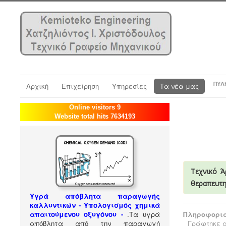
ΠΎΛ
Αρχική
Επιχείρηση
Υπηρεσίες
Τα νέα μας
Online visitors 9
Website total hits 7634193
Τεχνικό Ά
θεραπευτη
Υγρά απόβλητα παραγωγής
καλλυντικών - Υπολογισμός χημικά
απαιτούμενου οξυγόνου -
.
Τα υγρά
Πληροφορια
απόβλητα από την παραγωγή
Γράφτηκε α