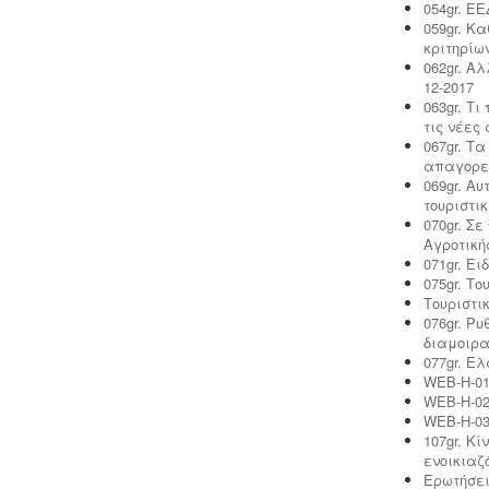
054gr. Ε
μεταφοράς.
059gr. Κ
κριτηρίω
062gr. Α
12-2017
Σύστημα διαχείρισης ποιότητας
063gr. Τ
ISO
-
Πολλές επιχειρήσεις
τις νέες
προκειμένου να είναι ελκυστικές στο
067gr. Τ
πελατειακό κοινό χρειάζεται να
απαγορε
πιστοποιηθούν κατά ISO
. Αυτό είτε
069gr. Α
απαιτείται για δουλειές με το
τουριστι
δημόσιο (δημοπρασίες) ή από τη
070gr. Σ
νομοθεσία (τρόφιμα-ποτά) ή αποτελεί
Αγροτική
κανόνα της αγοράς (εξαγωγές).
071gr. Ει
Κλειδί στην διαδικασία είναι η
075gr. Τ
μελέτη διαχείρισης ποιότητας.
Τουριστι
076gr. Ρ
διαμοιρ
077gr. Ε
WEB-H-01
WEB-H-02
WEB-H-03
107gr. Κ
Άδεια λειτουργίας catering -
Τα
ενοικιαζ
catering αδειοδοτούνται ως
Ερωτήσει