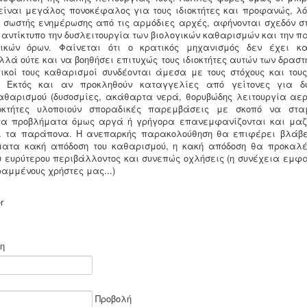
είναι μεγάλος πονοκέφαλος για τους ιδιοκτήτες και προφανώς, λ
 σωστής ενημέρωσης από τις αρμόδιες αρχές, αφήνονται σχεδόν στη
 αντίκτυπο την δυσλειτουργία των βιολογικών καθαρισμών και την 
τικών όρων. Φαίνεται ότι ο κρατικός μηχανισμός δεν έχει κ
λά ούτε και να βοηθήσει επιτυχώς τους ιδιοκτήτες αυτών των δραστ
ογικοί τους καθαρισμοί συνδέονται άμεσα με τους στόχους και τους
ς. Εκτός και αν προκληθούν καταγγελίες από γείτονες για δυ
καθαρισμού (δυσοσμίες, ακάθαρτα νερά, θορυβώδης λειτουργία αε
ιοκτήτες υλοποιούν σποραδικές παρεμβάσεις με σκοπό να στα
α προβλήματα όμως αργά ή γρήγορα επανεμφανίζονται και μαζ
ι τα παράπονα. Η ανεπαρκής παρακολούθηση θα επιφέρει βλάβε
ατα κακή απόδοση του καθαρισμού, η κακή απόδοση θα προκαλ
ου ευρύτερου περιβάλλοντος και συνεπώς οχλήσεις (η συνέχεια εμφα
ραμμένους χρήστες μας...)
r
η
Προβολή