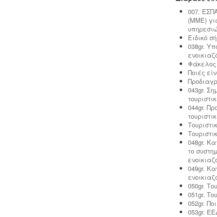
007. ΕΣΠ
(ΜΜΕ) γι
Μελέτη περιβαλλοντικών
υπηρεσιώ
επιπτώσεων -
Τα περισσότερα είδη
Ειδικό σ
επιχειρήσεων προκειμένου να
038gr. Υ
εγκατασταθούν ή συνεχίσουν να
ενοικιαζ
λειτουργούν χρειάζονται
Φάκελος 
περιβαλλοντική άδεια σε ισχύ. Η
Ποιές είν
άδεια εκδίδεται μετά από την
Προδιαγρ
έγκριση της σχετικής μελέτης
043gr. Σ
περιβαλλοντικών επιπτώσεων.
τουριστι
044gr. Π
τουριστι
Τουριστι
Τουριστι
048gr. Κα
το συστη
Συλλογή και μεταφορά αποβλήτων
ενοικιαζ
-
Η δραστηριότητα συλλογής και
049gr. Κ
μεταφοράς μη επικίνδυνων
ενοικιαζ
αποβλήτων ασκείται μετά από την
050gr. Τ
έκδοση της σχετικής άδειας. Η άδεια
051gr. Τ
εκδίδεται μετά από την έγκριση της
052gr. Πο
σχετικής περιβαλλοντικής μελέτης
053gr. Ε
οργάνωσης του δικτύου συλλογής και