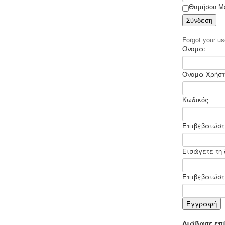
λειτουργίας που διακανονίζει θέματα
Θυμήσου Μ
πολιτικής παραπόνων, υποδοχής,
Σύνδεση
περιβάλλοντος και καθαριότητας.
Forgot your 
Όνομα:
Όνομα Χρήστ
Μελέτη - άδεια διάθεσης υγρών
Κωδικός
αποβλήτων -
Για όλες τις
επιχειρήσεις του νομού Θεσσαλονίκης
η ΕΥΑΘ ζητάει υγειονολογική μελέτη
Επιβεβαιώστ
(πτυχιούχου μελετητή) παραγωγής /
επεξεργασίας / διάθεσης υγρών
αποβλήτων, προκειμένου να εκδώσει
Εισάγετε τη 
την άδεια διάθεσης - σύνδεσης με το
δίκτυο αποχέτευσης (ειδικός
κανονισμός αποχέτευσης ΦΕΚ
Επιβεβαιώστε
1793Β-2018).
.
Εγγραφή
Διάβασε επί