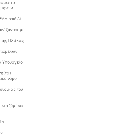
 δωμάτια
Μελέτη HACCP υγειονομικού
ύμενων
ενδιαφέροντος
-
Όλα τα
καταστήματα υγειονομικού
ΕΔΔ από 31-
ενδιαφέροντος, βρεφονηπιακοί,
μονάδες φροντίδας, παλιά & νέα,
ονίζονται με
υποχρεούνται να διαθέτουν μελέτη
διεργασιών HACCP από
ή της Πλάκας
επαγγελματία
υγειονολόγο (απόφαση
Υ1γ/ΓΠ/
ιστάμενων
οικ.47829/17
).
το Υπουργείο
γείται
ακό νόμο
κονομίας του
οικιαζόμενα
α
Ερωτηματολόγιο ΕΟΦ για
α
καλλυντικά -
.
Ο σχεδιασμός και η
ία -
λειτουργία ενός εργαστηρίου ή
βιομηχανίας καλλυντικών υπάγεται
ων
στο πρότυπο GMP Καλής