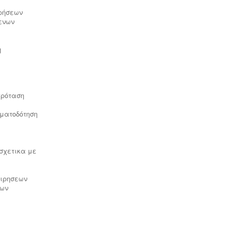
Γεωργοτεχνικών και
ιρήσεων
Γεωργοοικονομικών Στοιχείων.
.
ενων
η
Συλλογή και μεταφορά λιπαντικών
- ορυκτέλαιων
Η δραστηριότητα
πρόταση
συλλογής και μεταφοράς
επικίνδυνων
χρησιμοποιημένων
ηματοδότηση
ορυκτέλαιων - λιπαντικών ασκείται
μετά από την έκδοση άδειας
επικινδύνων. Η άδεια εκδίδεται μετά
από την έγκριση της σχετικής
 σχετικα με
περιβαλλοντικής μελέτης οργάνωσης
του δικτύου συλλογής και μεταφοράς
και της ασφάλισης περιβαλλοντικής
ειρησεων
ευθύνης.
ιων