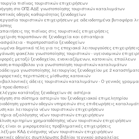
ειτουργία πισίνας τουριστικών επιχειρήσεων
λοήγηση στο ΟΠΣ-ΑΔΕ γνωστοποίησης τουριστικών καταλυμάτων
υνοπτικός οδηγός καθαριότητας ξενοδοχείων
υνεργασία τουριστικών επιχειρήσεων με αδειοδοτημένα βυτιοφόρα λι
άσπης
 απαιτήσεις της πισίνας στις τουριστικές επιχειρήσεις
ιαχείριση παραπόνων σε ξενοδοχεία και εστιατόρια
υρασφάλεια - πυροπροστασία ξενοδοχείων
ειωμένα δημοτικά τέλη για τις εποχιακά λειτουργούσες επιχειρήσει
ργάνωση φακέλου γνωστοποίησης τουριστικών - υγειονομικών επιχει
ιαφορές μεταξύ ξενοδοχείου, ενοικιαζόμενων, κατοικιών, επαύλεων
κδοση e-παράβολου για γνωστοποίηση τουριστικών καταλυμάτων
αράδειγμα γνωστοποίησης λειτουργίας ξενοδοχείου με 2 καταστήματ
ιαφορετικές περιπτώσεις μίσθωσης κατοικιών
εριβαλλοντικές άδειες τουριστικών καταλυμάτων - Ο γενικός γραμμ
ύ προειδοποιεί
ελέγχου κατάταξης ξενοδοχείων σε αστέρια
λοήγηση στο σύστημα αστεριών του ξενοδοχειακού επιμελητηρίου
οριοδότηση γραπτών οδηγών υπηρεσιών στις επιθεωρήσεις καταλυμά
δρυση και λειτουργία νέων τουριστικών επιχειρήσεων
ριτήρια αξιολόγησης νέων τουριστικών επιχειρήσεων
νάλυση κριτηρίων χρηματοδότησης νέων τουριστικών επιχειρήσεων
οιές είναι οι μικρομεσαίες προβληματικές επιχειρήσεις
πιλέξιμοι ΚΑΔ ενίσχυσης νέων τουριστικών επιχειρήσεων
ρακτικές οδηγίες συμπλήρωσης βιβλίου τεχνικού ασφαλείας