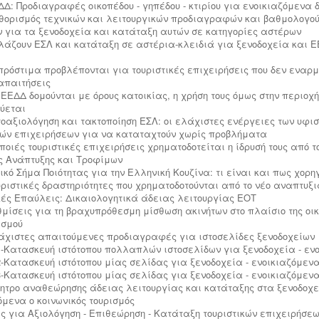
ΕΔΔ: Προδιαγραφές οικοπέδου - γηπέδου - κτιρίου για ενοικιαζόμενα
αθορισμός τεχνικών και λειτουργικών προδιαγραφών και βαθμολογο
ν για τα ξενοδοχεία και κατάταξη αυτών σε κατηγορίες αστέρων
λλάζουν ΕΣΛ και κατάταξη σε αστέρια-κλειδιά για ξενοδοχεία και Ε
ι πρόστιμα προβλέπονται για τουριστικές επιχειρήσεις που δεν εναρμ
 απαιτήσεις
α ΕΕΔΔ δομούνται με όρους κατοικίας, η χρήση τους όμως στην περιοχ
ύεται
υτοαξιολόγηση και τακτοποίηση ΕΣΛ: οι ελάχιστες ενέργειες των υφ
κών επιχειρήσεων για να καταταχτούν χωρίς προβλήματα
ε ποιές τουριστικές επιχειρήσεις χρηματοδοτείται η ίδρυσή τους από 
ς Ανάπτυξης και Τροφίμων
δικό Σήμα Ποιότητας για την Ελληνική Κουζίνα: τι είναι και πως χορη
ουριστικές δραστηριότητες που χρηματοδοτούνται από το νέο αναπτυξι
κές Επαύλεις: Δικαιολογητικά άδειας λειτουργίας ΕΟΤ
υθμίσεις για τη βραχυπρόθεσμη μίσθωση ακινήτων στο πλαίσιο της οι
ασμού
λάχιστες απαιτούμενες προδιαγραφές για ιστοσελίδες ξενοδοχείων
-Κατασκευή ιστότοπου πολλαπλών ιστοσελίδων για ξενοδοχεία - εν
-Κατασκευή ιστότοπου μίας σελίδας για ξενοδοχεία - ενοικιαζόμεν
-Κατασκευή ιστότοπου μίας σελίδας για ξενοδοχεία - ενοικιαζόμεν
ίνητρο αναθεώρησης άδειας λειτουργίας και κατάταξης στα ξενοδοχε
όμενα ο κοινωνικός τουρισμός
ς για Αξιολόγηση - Επιθεώρηση - Κατάταξη τουριστικών επιχειρήσε