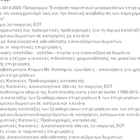
Α 2014-2020: Πρόγραμμα "Ενίσχυση τουριστικών μικρομεσαίων επιχε
α τον εκσυγχρονισμό τους και την ποιοτική αναβάθμιση των παρεχόμ
ν"
ήμα λειτουργίας ΕΟΤ
ποχρεωτικές και προαιρετικές προδιαγραφές για τη νόμιμη κατάταξ
όμενων δωματίων σε κατηγορίες με κλειδιά
με δικαιολογητικά αδειοδότησης ενοικιαζόμενων δωματίων
αι οι τουριστικές επιχειρήσεις
αφές οικοπέδου - γηπέδου - κτιρίου για ενοικιαζόμενα δωμάτια
ημεία ελέγχου για καλές πιθανότητες χρηματοδότησης του φακέλου-
κής επιχείρησης
ροσβασιμοτητα Ατομων Με Αναπηρια: ερωτήσεις - απαντήσεις για χρ
κών επιχειρήσεων
κές Κατοικίες: Προδιαγραφές κατασκευής
κές Κατοικίες: Δικαιολογητικά άδειας λειτουργίας ΕΟΤ
τευθυντηρια οδηγια της διαπιστευσης κατα ελοτ en iso/iec 17065:2012
μα καταταξης των ξενοδοχειακων επιχειρησεων & των επιχειρησεων
ομενων δωματιων σε αστερια και κλειδια
ανονισμος καταταξης των ξενοδοχειακων επιχειρησεων και των επιχ
ομενων δωματιων-διαμερισματων σε κατηγοριες αστερων και κλειδ
ουριστικές Κατοικίες: Προδιαγραφές κατασκευής
ουριστικές Κατοικίες: Δικαιολογητικά άδειας λειτουργίας ΕΟΤ
ιές είναι οι τουριστικές επιχειρήσεις
ΕΔΔ: Δικαιολογητικά αδειοδότησης ενοικιαζόμενων δωματίων