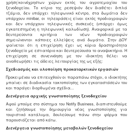
χρήση΄κοινόχρηστων χώρων εκτός του αγροτεμαχίου του
ξενοδοχείου. Το κτίριο της ρεσεψιόν δεν διαθέτει διπλά
τζάμια, δεν υπάρχει τηλεφωνικό κέντρο, στα δωμάτια δεν
υπάρχουν minibar, οι τηλεοράσεις είναι εκτός προδιαγραφών
και δεν υπάρχουν τηλεφωνικές συσκευές (υπάρχει όμως
Ενεργειακά πιστοποιητικά -
Όλες οι αγοραπωλησίες,
εγκατεστημένη η τηλεφωνική καλωδίωση). Αναφορικά με τα
μισθώσεις, ανακαινίσεις και μονώσεις κατοικιών -
δευτερεύοντα κριτήρια των νέων προδιαγραφών
επαγγελματικών χώρων προαπαιτούν την ύπαρξη
σημειώνονται κάποιες ελλείψεις ανά δωμάτιο. Στην ΔΟΥ
ενεργειακού πιστοποιητικού
φαίνεται ότι η επιχείρηση έχει ως κύρια δραστηριότητα
ξενοδοχείο με εστιατόριο και δευτερεύουσα το αναψυκτήριο. Η
επιχείρηση σε συνεννόηση με τον ιδιοκτήτη θέλει να
αναθεωρήσει τις άδειες λειτουργίας της ως εξής:
Σχεδιασμός και υλοποίηση προκαταρκτικών εργασιών
Μελέτη HACCP υγειονομικού ενδιαφέροντος
-
Όλα τα
Προκειμένου να επιτευχθούν οι παραπάνω στόχοι, ο ιδιοκτήτης
καταστήματα υγειονομικού ενδιαφέροντος,
μπαίνει σε διαδικασία τακτοποίησης των εγκαταστάσεών του
βρεφονηπιακοί, μονάδες φροντίδας, παλιά & νέα,
και παράγει διορθωμένα σχέδια...
υποχρεούνται να διαθέτουν μελέτη διεργασιών
Διενέργεια αρχικής γνωστοποίησης ξενοδοχείου
HACCP από επαγγελματία
υγειονολόγο (απόφαση
Υ1γ/ΓΠ/οικ.47829/17
).
Αφού μπούμε στο σύστημα του Notify Business, διαπιστευθούμε
και ζητήσουμε την δημιουργία νέας γνωστοποίησης για
τουριστικό κατάλυμα, δουλεύουμε πάνω στην φόρμα που
παρουσιάζεται από κάτω.
Διενέργεια γνωστοποίησης μεταβολών ξενοδοχείου