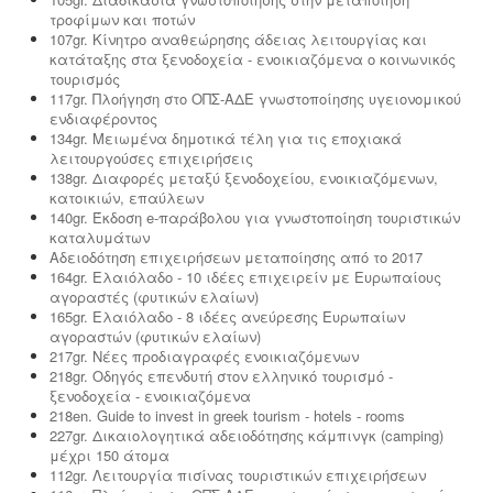
τροφίμων και ποτών
107gr. Κίνητρο αναθεώρησης άδειας λειτουργίας και
κατάταξης στα ξενοδοχεία - ενοικιαζόμενα ο κοινωνικός
τουρισμός
117gr. Πλοήγηση στο ΟΠΣ-ΑΔΕ γνωστοποίησης υγειονομικού
ενδιαφέροντος
134gr. Μειωμένα δημοτικά τέλη για τις εποχιακά
λειτουργούσες επιχειρήσεις
138gr. Διαφορές μεταξύ ξενοδοχείου, ενοικιαζόμενων,
κατοικιών, επαύλεων
140gr. Έκδοση e-παράβολου για γνωστοποίηση τουριστικών
καταλυμάτων
Αδειοδότηση επιχειρήσεων μεταποίησης από το 2017
164gr. Ελαιόλαδο - 10 ιδέες επιχειρείν με Ευρωπαίους
αγοραστές (φυτικών ελαίων)
165gr. Ελαιόλαδο - 8 ιδέες ανεύρεσης Ευρωπαίων
αγοραστών (φυτικών ελαίων)
217gr. Νέες προδιαγραφές ενοικιαζόμενων
218gr. Οδηγός επενδυτή στον ελληνικό τουρισμό -
ξενοδοχεία - ενοικιαζόμενα
218en. Guide to invest in greek tourism - hotels - rooms
227gr. Δικαιολογητικά αδειοδότησης κάμπινγκ (camping)
μέχρι 150 άτομα
112gr. Λειτουργία πισίνας τουριστικών επιχειρήσεων