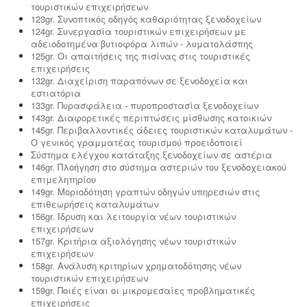
τουριστικών επιχειρήσεων
123gr. Συνοπτικός οδηγός καθαριότητας ξενοδοχείων
124gr. Συνεργασία τουριστικών επιχειρήσεων με
αδειοδοτημένα βυτιοφόρα λιπών - λυματολάσπης
125gr. Οι απαιτήσεις της πισίνας στις τουριστικές
επιχειρήσεις
132gr. Διαχείριση παραπόνων σε ξενοδοχεία και
εστιατόρια
133gr. Πυρασφάλεια - πυροπροστασία ξενοδοχείων
143gr. Διαφορετικές περιπτώσεις μίσθωσης κατοικιών
145gr. Περιβαλλοντικές άδειες τουριστικών καταλυμάτων -
Ο γενικός γραμματέας τουρισμού προειδοποιεί
Σύστημα ελέγχου κατάταξης ξενοδοχείων σε αστέρια
146gr. Πλοήγηση στο σύστημα αστεριών του ξενοδοχειακού
επιμελητηρίου
149gr. Μοριοδότηση γραπτών οδηγών υπηρεσιών στις
επιθεωρήσεις καταλυμάτων
156gr. Ίδρυση και λειτουργία νέων τουριστικών
επιχειρήσεων
157gr. Κριτήρια αξιολόγησης νέων τουριστικών
επιχειρήσεων
158gr. Ανάλυση κριτηρίων χρηματοδότησης νέων
τουριστικών επιχειρήσεων
159gr. Ποιές είναι οι μικρομεσαίες προβληματικές
επιχειρήσεις