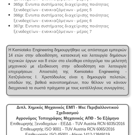
365gr. Εντυπα συστήματος διαχείρισης ποιότητας
ξενοδοχείων - ενοικιαζόμενων - μέρος 5
366gr. Εντυπα συστήματος διαχείρισης ποιότητας
ξενοδοχείων - ενοικιαζόμενων - μέρος 6
367gr. Εντυπα συστήματος διαχείρισης ποιότητας
ξενοδοχείων - ενοικιαζόμενων - μέρος 7
Η Kemioteko Engineering δημιουργήθηκε ως απόσταγμα εμπειριών
14 ετών στην αδειοδότηση, κατασκευή και λειτουργία δημόσιων
τεχνικών έργων και 8 ετών στο ελεύθερο επάγγελμα του μελετητή
μηχανικού με εξειδίκευση στην αδειοδότηση και λειτουργία
επιχειρήσεων.
Αποστολή της Kemioteko Engineering -
Χατζηλιόντος Ι. Χριστόδουλος είναι η δημιουργία πελατών,
οπαδών της, βαθειά ικανοποιημένων, που θέλουν να κάνουν
διαχρονικά τα σωστά πράγματα με τους κατάλληλους συνεργάτες.
Διπλ. Χημικός Μηχανικός ΕΜΠ - Msc Περιβαλλοντικού
Σχεδιασμού
Αγρονόμος Τοπογράφος Μηχανικός ΑΠΘ - 5ο Εξάμηνο
Επιθεωρητής Ξενοδοχείων - ΕΕΔΔ - TUV Austria RCN 6035/2016
Επιθεωρητής ISO 9001 - TUV Austria RCN 6065/2016
Επιθεωρητής ISO 45001 - Alison 1412-13849119