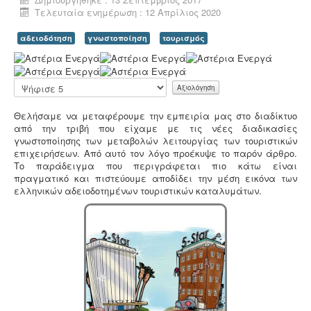
Τελευταία ενημέρωση : 12 Απρίλιος 2020
αδειοδότηση
γνωστοποίηση
τουρισμός
Α
ξ
Άδεια λειτουργίας catering -
Τα catering
ι
Παρακαλώ
αδειοδοτούνται ως επαγγελματικά εργαστήρια με
ο
αξιολογήστε
προαπαιτούμενη κτηνιατρική άδεια λειτουργίας η
λ
οποία συνοδεύεται από πλήρη μελέτη HACCP,
Θελήσαμε να μεταφέρουμε την εμπειρία μας στο διαδίκτυο
ό
σύμφωνα με τον ευρωπαϊκό κανονισμό 853/2004.
από την τριβή που είχαμε με τις νέες διαδικασίες
γ
γνωστοποίησης των μεταβολών λειτουργίας των τουριστικών
η
επιχειρήσεων. Από αυτό τον λόγο προέκυψε το παρόν άρθρο.
σ
Το παράδειγμα που περιγράφεται πιο κάτω είναι
η
πραγματικό και πιστεύουμε αποδίδει την μέση εικόνα των
Χ
ελληνικών αδειοδοτημένων τουριστικών καταλυμάτων.
ρ
ή
Νομιμοποίηση γεώτρησης -
Όλες οι μεταβιβάσεις
σ
ακινήτων, στα οποία υπάρχει γεώτρηση, εκτελούνται
τ
κατόπιν νομιμοποίησης της γεώτρησης. Για να
η
προχωρήσει η συμβολαιογραφική πράξη θα πρέπει να
:
έχει εκδοθεί κωδικός ΕΜΣΥ ενεργού ή ανενεργού
σημείου υδροληψίας
5
/