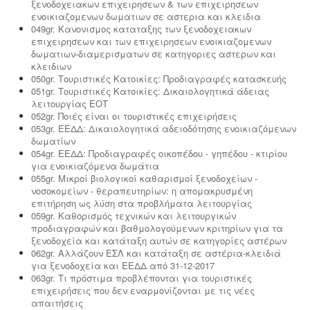
ξενοδοχειακων επιχειρησεων & των επιχειρησεων
ενοικιαζομενων δωματιων σε αστερια και κλειδια
049gr. Κανονισμος καταταξης των ξενοδοχειακων
επιχειρησεων και των επιχειρησεων ενοικιαζομενων
δωματιων-διαμερισματων σε κατηγοριες αστερων και
κλειδιων
050gr. Τουριστικές Κατοικίες: Προδιαγραφές κατασκευής
051gr. Τουριστικές Κατοικίες: Δικαιολογητικά άδειας
λειτουργίας ΕΟΤ
052gr. Ποιές είναι οι τουριστικές επιχειρήσεις
053gr. ΕΕΔΔ: Δικαιολογητικά αδειοδότησης ενοικιαζόμενων
δωματίων
054gr. ΕΕΔΔ: Προδιαγραφές οικοπέδου - γηπέδου - κτιρίου
για ενοικιαζόμενα δωμάτια
055gr. Μικροί βιολογικοί καθαρισμοί ξενοδοχείων -
νοσοκομείων - θεραπευτηρίων: η απομακρυσμένη
επιτήρηση ως λύση στα προβλήματα λειτουργίας
059gr. Καθορισμός τεχνικών και λειτουργικών
προδιαγραφών και βαθμολογούμενων κριτηρίων για τα
ξενοδοχεία και κατάταξη αυτών σε κατηγορίες αστέρων
062gr. Αλλάζουν ΕΣΛ και κατάταξη σε αστέρια-κλειδιά
για ξενοδοχεία και ΕΕΔΔ από 31-12-2017
063gr. Τι πρόστιμα προβλέπονται για τουριστικές
επιχειρήσεις που δεν εναρμονίζονται με τις νέες
απαιτήσεις