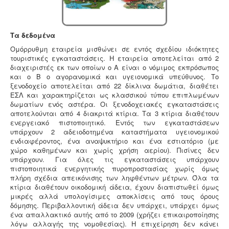
5
Τα δεδομένα
Μελέτη πισίνας / κολυμβητικής
δεξαμενής -
Οι πισίνες είναι χημικές εγκαταστάσεις
Ομόρρυθμη εταιρεία μισθώνει σε εντός σχεδίου ιδιόκτητες
επεξεργασίας νερού σύμφωνα με το προεδρικό
τουριστικές εγκαταστάσεις. Η εταιρεία αποτελείται από 2
διάταγμα ΠΔ 274/97. Για την λειτουργία της πισίνας
διαχειριστές εκ των οποίων ο Α είναι ο νόμιμος εκπρόσωπος
απαιτείται υγειονολογική - χημικοτεχνική μελέτη και
και ο Β ο αγορανομικά και υγειονομικά υπεύθυνος. Το
κανονισμός λειτουργίας - ασφαλείας. Η άδεια
ξενοδοχείο αποτελείται από 22 δίκλινα δωμάτια, διαθέτει
λειτουργίας εκδίδεται με διαδικασίες γνωστοποίησης.
ΕΣΛ και χαρακτηρίζεται ως κλασσικού τύπου επιπλωμένων
δωματίων ενός αστέρα. Οι ξενοδοχειακές εγκαταστάσεις
αποτελούνται από 4 διακριτά κτίρια. Τα 3 κτίρια διαθέτουν
ενεργειακό πιστοποιητικό. Εντός των εγκαταστάσεων
υπάρχουν 2 αδειοδοτημένα καταστήματα υγειονομικού
ενδιαφέροντος, ένα αναψυκτήριο και ένα εστιατόριο (με
χώρο καθημένων και χωρίς χρήση αερίου). Πισίνες δεν
υπάρχουν. Για όλες τις εγκαταστάσεις υπάρχουν
πιστοποιητικά ενεργητικής πυροπροστασίας χωρίς όμως
Μελέτη επικινδυνότητας λεγιονέλλα -
.
Η υγειονομική
πλήρη σχέδια απεικόνισης των ληφθέντων μέτρων. Όλα τα
αναγνώριση και μελέτη εκτίμησης του κινδύνου από
κτίρια διαθέτουν οικοδομική άδεια, έχουν διαπιστωθεί όμως
την λεγιονέλλα στις υδρεύσεις ξενοδοχειακών κτιρίων
μικρές αλλά υπολογίσιμες αποκλίσεις από τους όρους
επιβάλλεται από τις νέες υγειονομικές διατάξεις του
δόμησης. Περιβαλλοντική άδεια δεν υπάρχει, υπάρχει όμως
Υπουργείου Υγείας.
ένα απαλλακτικό αυτής από το 2009 (χρήζει επικαιροποίησης
λόγω αλλαγής της νομοθεσίας). Η επιχείρηση δεν κάνει