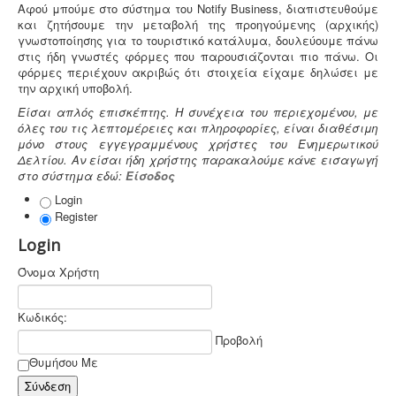
Αφού μπούμε στο σύστημα του Notify Business, διαπιστευθούμε
και ζητήσουμε την μεταβολή της προηγούμενης (αρχικής)
Ανελκυστήρες προσώπων -
.
Η λειτουργία παλιών
γνωστοποίησης για το τουριστικό κατάλυμα, δουλεύουμε πάνω
ανελκυστήρων χωρίς στοιχεία νομιμότητας
στις ήδη γνωστές φόρμες που παρουσιάζονται πιο πάνω. Οι
επιτρέπεται μετά από σύνταξη μελέτης - σχεδιων
φόρμες περιέχουν ακριβώς ότι στοιχεία είχαμε δηλώσει με
ανελκυστήρα, συντήρησης, πιστοποίησης και έκδοσης
την αρχική υποβολή.
βεβαίωσης καταχώρησης στην αρμόδια υπηρεσία.
Είσαι απλός επισκέπτης. Η συνέχεια του περιεχομένου, με
όλες του τις λεπτομέρειες και πληροφορίες, είναι διαθέσιμη
μόνο στους εγγεγραμμένους χρήστες του Ενημερωτικού
Δελτίου. Αν είσαι ήδη χρήστης παρακαλούμε κάνε εισαγωγή
στο σύστημα εδώ:
Είσοδος
Login
Register
Login
Όνομα Χρήστη
Κωδικός:
Προβολή
Θυμήσου Με
Σύνδεση