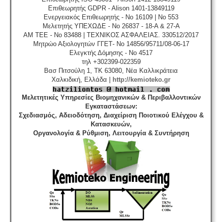
Επιθεωρητής GDPR - Alison 1401-13849119
Ενεργειακός Επιθεωρητής - No 16109 | No 553
Μελετητής ΥΠΕΧΩΔΕ - No 26837 - 18-A & 27-A
ΑΜ ΤΕΕ - No 83488 | ΤΕΧΝΙΚΟΣ ΑΣΦΑΛΕΙΑΣ. 330512/2017
Μητρώο Αξιολογητών ΓΓΕΤ- No 14856/95711/08-06-17
Ελεγκτής Δόμησης - No 4517
τηλ +302399-022359
Βασ Πιτσούλη 1, TK 63080, Νέα Καλλικράτεια
Χαλκιδική, Ελλάδα |
http://kemioteko.gr
Μελετητικές Υπηρεσίες Βιομηχανικών & Περιβαλλοντικών
Εγκαταστάσεων
:
Σχεδιασμός, Αδειοδότηση, Διαχείριση Ποιοτικού Ελέγχου &
Κατασκευών,
Οργανολογία & Ρύθμιση, Λειτουργία & Συντήρηση