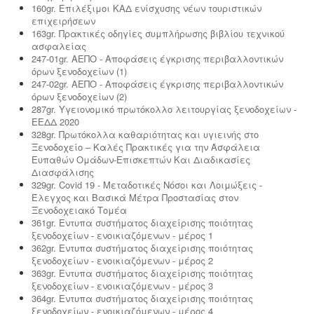
160gr. Επιλέξιμοι ΚΑΔ ενίσχυσης νέων τουριστικών
επιχειρήσεων
163gr. Πρακτικές οδηγίες συμπλήρωσης βιβλίου τεχνικού
ασφαλείας
247-01gr. ΑΕΠΟ - Αποφάσεις έγκρισης περιβαλλοντικών
όρων ξενοδοχείων (1)
247-02gr. ΑΕΠΟ - Αποφάσεις έγκρισης περιβαλλοντικών
όρων ξενοδοχείων (2)
287gr. Υγειονομικό πρωτόκολλο λειτουργίας ξενοδοχείων -
ΕΕΔΔ 2020
328gr. Πρωτόκολλα καθαριότητας και υγιεινής στο
Ξενοδοχείο – Καλές Πρακτικές για την Ασφάλεια
Ευπαθών Ομάδων-Επισκεπτών Και Διαδικασίες
Διασφάλισης
329gr. Covid 19 - Μεταδοτικές Νόσοι και Λοιμώξεις -
Έλεγχος και Βασικά Μέτρα Προστασίας στον
Ξενοδοχειακό Τομέα
361gr. Εντυπα συστήματος διαχείρισης ποιότητας
ξενοδοχείων - ενοικιαζόμενων - μέρος 1
362gr. Εντυπα συστήματος διαχείρισης ποιότητας
ξενοδοχείων - ενοικιαζόμενων - μέρος 2
363gr. Εντυπα συστήματος διαχείρισης ποιότητας
ξενοδοχείων - ενοικιαζόμενων - μέρος 3
364gr. Εντυπα συστήματος διαχείρισης ποιότητας
ξενοδοχείων - ενοικιαζόμενων - μέρος 4