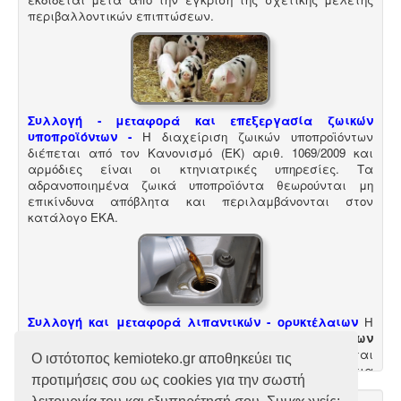
περιβαλλοντικών επιπτώσεων.
Συλλογή - μεταφορά και επεξεργασία ζωικών
υποπροϊόντων -
Η διαχείριση ζωικών υποπροϊόντων
διέπεται από τον Κανονισμό (ΕΚ) αριθ. 1069/2009 και
αρμόδιες είναι οι κτηνιατρικές υπηρεσίες. Τα
αδρανοποιημένα ζωικά υποπροϊόντα θεωρούνται μη
επικίνδυνα απόβλητα και περιλαμβάνονται στον
κατάλογο ΕΚΑ
.
Συλλογή και μεταφορά λιπαντικών - ορυκτέλαιων
Η
δραστηριότητα συλλογής και μεταφοράς
επικίνδυνων
χρησιμοποιημένων ορυκτέλαιων - λιπαντικών ασκείται
Ο ιστότοπος kemioteko.gr αποθηκεύει τις
μετά από την έκδοση άδειας επικινδύνων. Η άδεια
προτιμήσεις σου ως cookies για την σωστή
εκδίδεται μετά από την έγκριση της σχετικής