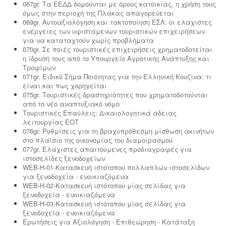
067gr. Τα ΕΕΔΔ δομούνται με όρους κατοικίας, η χρήση τους
όμως στην περιοχή της Πλάκας απαγορεύεται
069gr. Αυτοαξιολόγηση και τακτοποίηση ΕΣΛ: οι ελάχιστες
ενέργειες των υφιστάμενων τουριστικών επιχειρήσεων
για να καταταχτούν χωρίς προβλήματα
070gr. Σε ποιές τουριστικές επιχειρήσεις χρηματοδοτείται
η ίδρυσή τους από το Υπουργείο Αγροτικής Ανάπτυξης και
Τροφίμων
071gr. Ειδικό Σήμα Ποιότητας για την Ελληνική Κουζίνα: τι
είναι και πως χορηγείται
075gr. Τουριστικές δραστηριότητες που χρηματοδοτούνται
από το νέο αναπτυξιακό νόμο
Τουριστικές Επαύλεις: Δικαιολογητικά άδειας
λειτουργίας ΕΟΤ
076gr. Ρυθμίσεις για τη βραχυπρόθεσμη μίσθωση ακινήτων
στο πλαίσιο της οικονομίας του διαμοιρασμού
077gr. Ελάχιστες απαιτούμενες προδιαγραφές για
ιστοσελίδες ξενοδοχείων
WEB-H-01-Κατασκευή ιστότοπου πολλαπλών ιστοσελίδων
για ξενοδοχεία - ενοικιαζόμενα
WEB-H-02-Κατασκευή ιστότοπου μίας σελίδας για
ξενοδοχεία - ενοικιαζόμενα
WEB-H-03-Κατασκευή ιστότοπου μίας σελίδας για
ξενοδοχεία - ενοικιαζόμενα
Ερωτήσεις για Αξιολόγηση - Επιθεώρηση - Κατάταξη