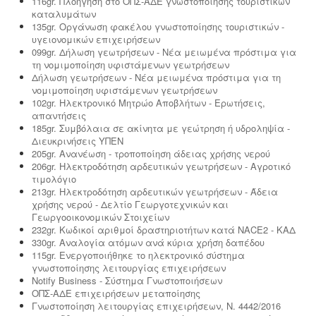
116gr. Πλοήγηση στο ΟΠΣ-ΑΔΕ γνωστοποίησης τουριστικών
καταλυμάτων
135gr. Οργάνωση φακέλου γνωστοποίησης τουριστικών -
υγειονομικών επιχειρήσεων
099gr. Δήλωση γεωτρήσεων - Νέα μειωμένα πρόστιμα για
τη νομιμοποίηση υφιστάμενων γεωτρήσεων
Δήλωση γεωτρήσεων - Νέα μειωμένα πρόστιμα για τη
νομιμοποίηση υφιστάμενων γεωτρήσεων
102gr. Ηλεκτρονικό Μητρώο Αποβλήτων - Ερωτήσεις,
απαντήσεις
185gr. Συμβόλαια σε ακίνητα με γεώτρηση ή υδροληψία -
Διευκρινήσεις ΥΠΕΝ
205gr. Ανανέωση - τροποποίηση άδειας χρήσης νερού
206gr. Ηλεκτροδότηση αρδευτικών γεωτρήσεων - Αγροτικό
τιμολόγιο
213gr. Ηλεκτροδότηση αρδευτικών γεωτρήσεων - Άδεια
χρήσης νερού - Δελτίο Γεωργοτεχνικών και
Γεωργοοικονομικών Στοιχείων
232gr. Κωδικοί αριθμοί δραστηριοτήτων κατά NACE2 - ΚΑΔ
330gr. Αναλογία ατόμων ανά κύρια χρήση δαπέδου
115gr. Ενεργοποιήθηκε το ηλεκτρονικό σύστημα
γνωστοποίησης λειτουργίας επιχειρήσεων
Notify Business - Σύστημα Γνωστοποιήσεων
ΟΠΣ-ΑΔΕ επιχειρήσεων μεταποίησης
Γνωστοποίηση λειτουργίας επιχειρήσεων, Ν. 4442/2016