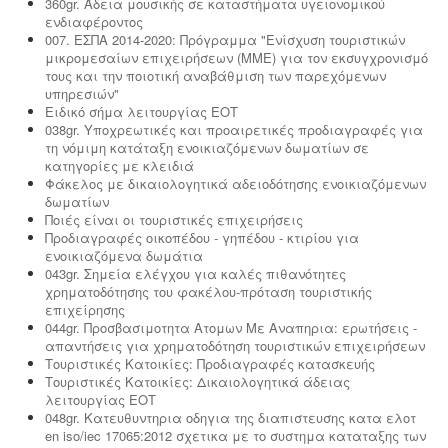
360gr. Άδεια μουσικής σε καταστήματα υγειονομικού
ενδιαφέροντος
007. ΕΣΠΑ 2014-2020: Πρόγραμμα "Ενίσχυση τουριστικών
μικρομεσαίων επιχειρήσεων (ΜΜΕ) για τον εκσυγχρονισμό
τους και την ποιοτική αναβάθμιση των παρεχόμενων
υπηρεσιών"
Ειδικό σήμα λειτουργίας ΕΟΤ
038gr. Υποχρεωτικές και προαιρετικές προδιαγραφές για
τη νόμιμη κατάταξη ενοικιαζόμενων δωματίων σε
κατηγορίες με κλειδιά
Φάκελος με δικαιολογητικά αδειοδότησης ενοικιαζόμενων
δωματίων
Ποιές είναι οι τουριστικές επιχειρήσεις
Προδιαγραφές οικοπέδου - γηπέδου - κτιρίου για
ενοικιαζόμενα δωμάτια
043gr. Σημεία ελέγχου για καλές πιθανότητες
χρηματοδότησης του φακέλου-πρόταση τουριστικής
επιχείρησης
044gr. Προσβασιμοτητα Ατομων Με Αναπηρια: ερωτήσεις -
απαντήσεις για χρηματοδότηση τουριστικών επιχειρήσεων
Τουριστικές Κατοικίες: Προδιαγραφές κατασκευής
Τουριστικές Κατοικίες: Δικαιολογητικά άδειας
λειτουργίας ΕΟΤ
048gr. Κατευθυντηρια οδηγια της διαπιστευσης κατα ελοτ
en iso/iec 17065:2012 σχετικα με το συστημα καταταξης των