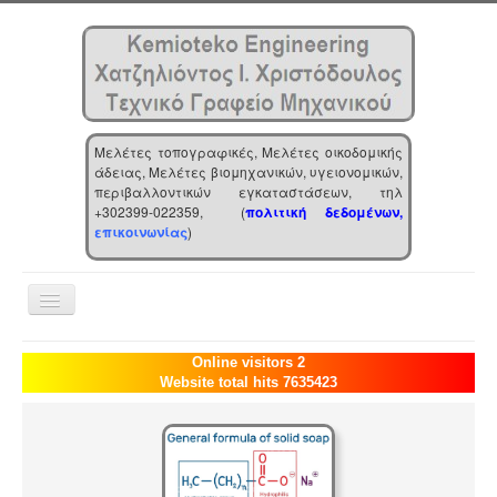
Μελέτες τοπογραφικές, Μελέτες οικοδομικής
άδειας, Μελέτες βιομηχανικών, υγειονομικών,
περιβαλλοντικών εγκαταστάσεων, τηλ
+302399-022359, (
πολιτική δεδομένων,
επικοινωνίας
)
Toggle
Navigation
Αρχική
Online visitors 2
Website total hits 7635423
Επιχείρηση
Υπηρεσίες
Τα νέα μας