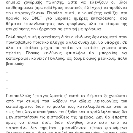
σημεία χονδρικής πώλησης, ώστε να ελέγξουν οι ίδιοι
αισθητηριακά (πρωτοβάθμιος ποιοτικός έλεγχος) τα προϊόντα
που παραγγέλνουν. Παρόλα αυτά, ο νομοθέτης καθίζει στο
Μελέτη και εγκατάσταση λιποσυλλέκτη -
Για τις
θρανίο του ΕΦΕΤ για μερικές ημέρες εκπαίδευσης, στα
επιχειρήσεις μαζικής εστίασης, η χρήση λιποσυλλέκτη,
θέματα επικινδυνότητας των τροφίμων, όλα τα άτομα της
κατόπιν υγειονολογικής μελέτης, συμβατής με τα
επιχείρησης που έρχονται σε επαφή με τρόφιμα.
πρότυπα DIN 1986-100α, EN 1825-1+2, DIN 4040-100 είναι
υποχρεωτική από την υγειονομική διάταξη Υ1γ / ΓΠ /
Πολύ σοφή αυτή η απαίτηση διότι ο κίνδυνος δεν σταματά στον
οικ. 47829 / 17
.
πρωτοβάθμιο ποιοτικό έλεγχο αλλά συνεχίζει να υπάρχει σε
όλα τα στάδια μέχρι το πιάτο να φτάσει γεμάτο στον
πελάτη. Πόσους κινδύνους επιπλέον θα μπορούσε να
καταγράψει κανείς? Πολλούς, ας δούμε όμως μερικούς, πολύ
βασικούς:
Σύστημα διαχείρισης ποιότητας ISO
-
Πολλές
..
επιχειρήσεις προκειμένου να είναι ελκυστικές στο
..
πελατειακό κοινό χρειάζεται να πιστοποιηθούν κατά
ISO
. Αυτό είτε απαιτείται για δουλειές με το δημόσιο
..
(δημοπρασίες) ή από τη νομοθεσία (τρόφιμα-ποτά) ή
Για πολλούς "επαγγελματίες" αυτά τα θέματα ξεχνιούνται
αποτελεί κανόνα της αγοράς (εξαγωγές). Κλειδί στην
από την στιγμή που λάβουν την άδεια λειτουργίας του
διαδικασία είναι η μελέτη διαχείρισης ποιότητας.
καταστήματος διότι το μυαλό τους καταλαμβάνεται από το
πως θα ελαχιστοποιήσουν τα έξοδα και παράλληλα πως θα
μεγιστοποιήσουν τις εισπράξεις της ημέρας. Δεν θα έπρεπε
όμως να είναι έτσι, διότι συνήθως όταν κάτι από τα
παραπάνω δεν τηρείται εμφανίζονται τέτοια φαινόμενα
δηλητηριάσεων. Άντε να συμβεί σε έναν πελάτη, θα πεις κάτι