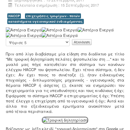
ακινήτων, στα οποία υπάρχει γεώτρηση, εκτελούνται
Τελευταία ενημέρωση : 15 Σεπτέμβριος 2017
κατόπιν νομιμοποίησης της γεώτρησης. Για να
προχωρήσει η συμβολαιογραφική πράξη θα πρέπει να
HACCP
επιχειρήσεις τροφίμων - ποτών
έχει εκδοθεί κωδικός ΕΜΣΥ ενεργού ή ανενεργού
καταστήματα υγειονομικού ενδιαφέροντος
σημείου υδροληψίας
Α
ξ
ι
Παρακαλώ
ο
αξιολογήστε
λ
Πριν από λίγο διαβάσαμε μία είδηση στο διαδίκτυο με τίτλο
ό
"Με τροφική δηλητηρίαση πελάτες ψητοπωλείου στη ..." και το
γ
Μελέτη - άδεια διάθεσης υγρών αποβλήτων -
Για
μυαλό μας πήγε κατευθείαν στο σύστημα των κανόνων
η
όλες τις επιχειρήσεις του νομού Θεσσαλονίκης η ΕΥΑΘ
ελέγχου HACCP του ψητοπωλείου. Έχει τέτοιο σύστημα, ή δεν
σ
ζητάει υγειονολογική μελέτη (πτυχιούχου μελετητή)
έχει; Αν έχει ποιος το συνέταξε (;), ήταν ειδικευμένος
η
παραγωγής / επεξεργασίας / διάθεσης υγρών
πτυχιούχος - διπλωματούχος μηχανικός - υγειονομικός στα
Χ
αποβλήτων, προκειμένου να εκδώσει την άδεια
θέματα HACCP ή άσχετος (;), έκατσε να ενημερώσει τον
ρ
διάθεσης - σύνδεσης με το δίκτυο αποχέτευσης (ειδικός
επιχειρηματία για τις υπευθυνότητες και τους κινδύνους ή όχι;
ή
κανονισμός αποχέτευσης ΦΕΚ 1793Β-2018).
.
Εφάρμοσε το σύστημα HACCP ο επιχειρηματίας ή όχι; Υπέστη
σ
ποτέ έλεγχο η επιχείρηση από το υγειονομικό ή όχι; Αυτά και
τ
άλλα πιο εξειδικευμένα ερωτήματα ανακύπτουν μετά
η
από τέτοια περιστατικά.
:
5
Βάζοντας ως λέξη κλειδί "τροφική δηλητηρίαση" στο Google με