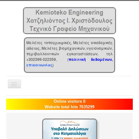
Μελέτες τοπογραφικές, Μελέτες οικοδομικής
άδειας, Μελέτες βιομηχανικών, υγειονομικών,
περιβαλλοντικών εγκαταστάσεων, τηλ
+302399-022359, (
πολιτική δεδομένων,
επικοινωνίας
)
Toggle
Navigation
Αρχική
Online visitors 0
Website total hits 7635299
Επιχείρηση
Υπηρεσίες
Τα νέα μας