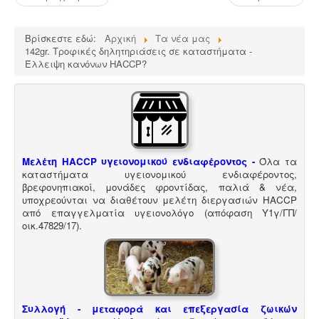
Βρίσκεστε εδώ:
Αρχική
Τα νέα μας
142gr. Τροφικές δηλητηριάσεις σε καταστήματα -
Έλλειψη κανόνων HACCP?
Μελέτη HACCP υγειονομικού ενδιαφέροντος
-
Όλα τα
καταστήματα υγειονομικού ενδιαφέροντος,
βρεφονηπιακοί, μονάδες φροντίδας, παλιά & νέα,
υποχρεούνται να διαθέτουν μελέτη διεργασιών HACCP
από επαγγελματία υγειονολόγο (απόφαση
Υ1γ/ΓΠ/
οικ.47829/17
).
Συλλογή - μεταφορά και επεξεργασία ζωικών