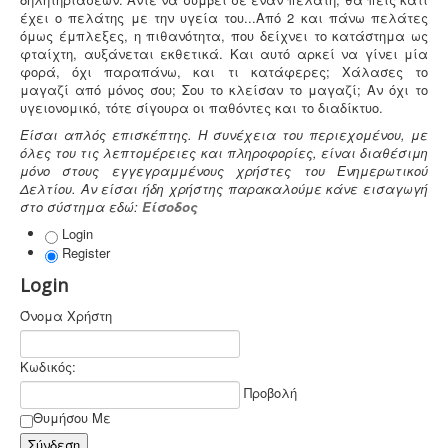
έχει ο πελάτης με την υγεία του...Από 2 και πάνω πελάτες
όμως έμπλεξες, η πιθανότητα, που δείχνει το κατάστημα ως
Άδεια λειτουργίας catering -
Τα catering
φταίχτη, αυξάνεται εκθετικά. Και αυτό αρκεί να γίνει μία
αδειοδοτούνται ως επαγγελματικά εργαστήρια με
φορά, όχι παραπάνω, και τι κατάφερες; Χάλασες το
προαπαιτούμενη κτηνιατρική άδεια λειτουργίας η
μαγαζί από μόνος σου; Σου το κλείσαν το μαγαζί; Αν όχι το
οποία συνοδεύεται από πλήρη μελέτη HACCP,
υγειονομικό, τότε σίγουρα οι παθόντες και το διαδίκτυο.
σύμφωνα με τον ευρωπαϊκό κανονισμό 853/2004.
Είσαι απλός επισκέπτης. Η συνέχεια του περιεχομένου, με
όλες του τις λεπτομέρειες και πληροφορίες, είναι διαθέσιμη
μόνο στους εγγεγραμμένους χρήστες του Ενημερωτικού
Δελτίου. Αν είσαι ήδη χρήστης παρακαλούμε κάνε εισαγωγή
στο σύστημα εδώ:
Είσοδος
Login
Register
Login
Όνομα Χρήστη
Κωδικός:
Προβολή
Θυμήσου Με
Σύνδεση