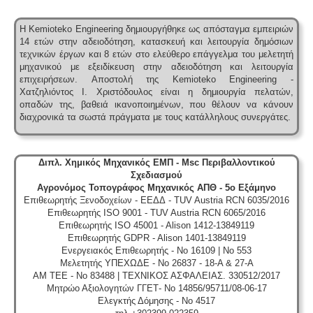
Η Kemioteko Engineering δημιουργήθηκε ως απόσταγμα εμπειριών
14 ετών στην αδειοδότηση, κατασκευή και λειτουργία δημόσιων
τεχνικών έργων και 8 ετών στο ελεύθερο επάγγελμα του μελετητή
μηχανικού με εξειδίκευση στην αδειοδότηση και λειτουργία
επιχειρήσεων.
Αποστολή της Kemioteko Engineering -
Χατζηλιόντος Ι. Χριστόδουλος είναι η δημιουργία πελατών,
οπαδών της, βαθειά ικανοποιημένων, που θέλουν να κάνουν
διαχρονικά τα σωστά πράγματα με τους κατάλληλους συνεργάτες.
Διπλ. Χημικός Μηχανικός ΕΜΠ - Msc Περιβαλλοντικού
Σχεδιασμού
Αγρονόμος Τοπογράφος Μηχανικός ΑΠΘ - 5ο Εξάμηνο
Επιθεωρητής Ξενοδοχείων - ΕΕΔΔ - TUV Austria RCN 6035/2016
Επιθεωρητής ISO 9001 - TUV Austria RCN 6065/2016
Επιθεωρητής ISO 45001 - Alison 1412-13849119
Επιθεωρητής GDPR - Alison 1401-13849119
Ενεργειακός Επιθεωρητής - No 16109 | No 553
Μελετητής ΥΠΕΧΩΔΕ - No 26837 - 18-A & 27-A
ΑΜ ΤΕΕ - No 83488 | ΤΕΧΝΙΚΟΣ ΑΣΦΑΛΕΙΑΣ. 330512/2017
Μητρώο Αξιολογητών ΓΓΕΤ- No 14856/95711/08-06-17
Ελεγκτής Δόμησης - No 4517