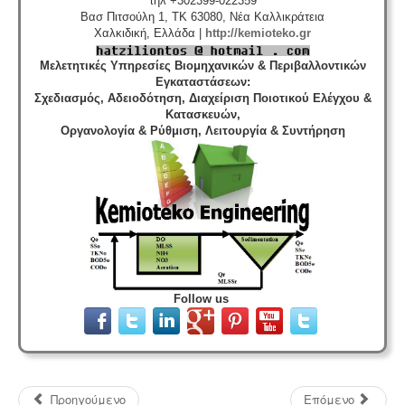
τηλ +302399-022359
Βασ Πιτσούλη 1, TK 63080, Νέα Καλλικράτεια
Χαλκιδική, Ελλάδα |
http://kemioteko.gr
Μελετητικές Υπηρεσίες Βιομηχανικών & Περιβαλλοντικών
Εγκαταστάσεων
:
Σχεδιασμός, Αδειοδότηση, Διαχείριση Ποιοτικού Ελέγχου &
Κατασκευών,
Οργανολογία & Ρύθμιση, Λειτουργία & Συντήρηση
Follow us
Προηγούμενο
Επόμενο