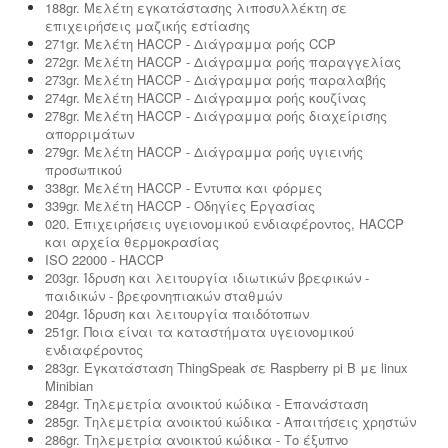
188gr. Μελέτη εγκατάστασης λιποσυλλέκτη σε
επιχειρήσεις μαζικής εστίασης
271gr. Μελέτη HACCP - Διάγραμμα ροής CCP
272gr. Μελέτη HACCP - Διάγραμμα ροής παραγγελίας
273gr. Μελέτη HACCP - Διάγραμμα ροής παραλαβής
274gr. Μελέτη HACCP - Διάγραμμα ροής κουζίνας
278gr. Μελέτη HACCP - Διάγραμμα ροής διαχείρισης
απορριμάτων
279gr. Μελέτη HACCP - Διάγραμμα ροής υγιεινής
προσωπικού
338gr. Μελέτη HACCP - Έντυπα και φόρμες
339gr. Μελέτη HACCP - Οδηγίες Εργασίας
020. Επιχειρήσεις υγειονομικού ενδιαφέροντος, HACCP
και αρχεία θερμοκρασίας
ISO 22000 - HACCP
203gr. Ίδρυση και λειτουργία ιδιωτικών βρεφικών -
παιδικών - βρεφονηπιακών σταθμών
204gr. Ίδρυση και λειτουργία παιδότοπων
251gr. Ποια είναι τα καταστήματα υγειονομικού
ενδιαφέροντος
283gr. Εγκατάσταση ThingSpeak σε Raspberry pi B με linux
Minibian
284gr. Τηλεμετρία ανοικτού κώδικα - Επανάσταση
285gr. Τηλεμετρία ανοικτού κώδικα - Απαιτήσεις χρηστών
286gr. Τηλεμετρία ανοικτού κώδικα - Το έξυπνο