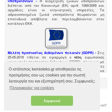
υποπροϊόντων -
Η διαχείριση ζωικών υποπροϊόντων
διέπεται από τον Κανονισμό (ΕΚ) αριθ. 1069/2009 και
αρμόδιες είναι οι κτηνιατρικές υπηρεσίες. Τα
αδρανοποιημένα ζωικά υποπροϊόντα θεωρούνται μη
επικίνδυνα απόβλητα και περιλαμβάνονται στον
κατάλογο ΕΚΑ
.
Μελέτη προστασίας δεδομένων πελατών (GDPR) -
Στις
25-05-2018 τίθεται σε εφαρμογή ο
νέος
ευρωπαϊκός
κανονισμός προστασίας δεδομένων (GDPR), σύμφωνα με
τον οποίο όλες οι επιχειρήσεις με Ευρωπαίους πελάτες
Ο ιστότοπος kemioteko.gr αποθηκεύει τις
(περιλαμβανομένων και των Ελλήνων) θα πρέπει να
μπορούν να αποδείξουν, με την αναλογούσα μελέτη
προτιμήσεις σου ως cookies για την σωστή
προστασίας δεδομένων, ότι συμμορφώνονται με τις νέες
λειτουργία του και εξυπηρέτησή σου. Συμφωνείς;
απαιτήσεις
Πληροφορίες για cookies
Συμφωνώ
© 2026 Χριστόδουλος Ι. Χατζηλιόντος
"Επιστροφή στη Κορυφή"