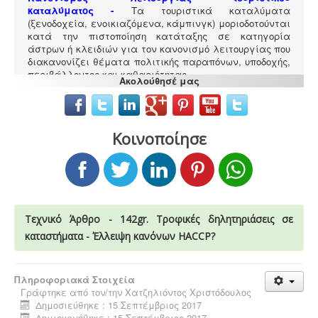
καταλύματος
-
Τα τουριστικά καταλύματα
(ξενοδοχεία, ενοικιαζόμενα, κάμπινγκ) μοριοδοτούνται
κατά την πιστοποίηση κατάταξης σε κατηγορία
άστρων ή κλειδιών για τον κανονισμό λειτουργίας που
διακανονίζει θέματα πολιτικής παραπόνων, υποδοχής,
περιβάλλοντος και καθαριότητας.
Ακολούθησέ μας
Κοινοποίησε
Ανελκυστήρες προσώπων -
.
Η λειτουργία παλιών
ανελκυστήρων χωρίς στοιχεία νομιμότητας
επιτρέπεται μετά από σύνταξη μελέτης - σχεδιων
ανελκυστήρα, συντήρησης, πιστοποίησης και έκδοσης
Τεχνικό Άρθρο - 142gr. Τροφικές δηλητηριάσεις σε
βεβαίωσης καταχώρησης στην αρμόδια υπηρεσία.
καταστήματα - Έλλειψη κανόνων HACCP?
Πληροφοριακά Στοιχεία
Γράφτηκε από τον/την
Χατζηλιόντος Χριστόδουλος
Δημοσιεύθηκε : 15 Σεπτέμβριος 2017
Νομιμοποίηση γεώτρησης -
Όλες οι μεταβιβάσεις
Δημιουργήθηκε : 15 Σεπτέμβριος 2017