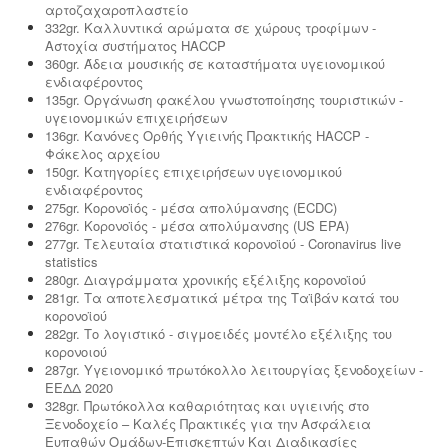
αρτοζαχαροπλαστείο
332gr. Καλλυντικά αρώματα σε χώρους τροφίμων -
Αστοχία συστήματος HACCP
360gr. Άδεια μουσικής σε καταστήματα υγειονομικού
ενδιαφέροντος
135gr. Οργάνωση φακέλου γνωστοποίησης τουριστικών -
υγειονομικών επιχειρήσεων
136gr. Κανόνες Ορθής Υγιεινής Πρακτικής HACCP -
Φάκελος αρχείου
150gr. Κατηγορίες επιχειρήσεων υγειονομικού
ενδιαφέροντος
275gr. Κορονοϊός - μέσα απολύμανσης (ECDC)
276gr. Κορονοϊός - μέσα απολύμανσης (US EPA)
277gr. Τελευταία στατιστικά κορονοϊού - Coronavirus live
statistics
280gr. Διαγράμματα χρονικής εξέλιξης κορονοϊού
281gr. Τα αποτελεσματικά μέτρα της Ταϊβάν κατά του
κορονοϊού
282gr. Το λογιστικό - σιγμοειδές μοντέλο εξέλιξης του
κορονοιού
287gr. Υγειονομικό πρωτόκολλο λειτουργίας ξενοδοχείων -
ΕΕΔΔ 2020
328gr. Πρωτόκολλα καθαριότητας και υγιεινής στο
Ξενοδοχείο – Καλές Πρακτικές για την Ασφάλεια
Ευπαθών Ομάδων-Επισκεπτών Και Διαδικασίες