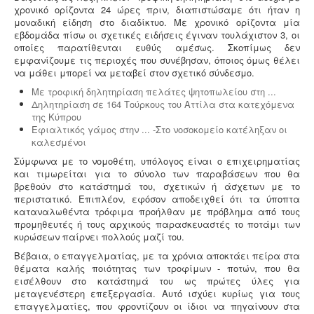
/
χρονικό ορίζοντα 24 ώρες πριν, διαπιστώσαμε ότι ήταν η
Υγρά απόβλητα παραγωγής καλλυντικών -
μοναδική είδηση στο διαδίκτυο. Με χρονικό ορίζοντα μία
Υπολογισμός χημικά απαιτούμενου οξυγόνου -
.
Τα
5
εβδομάδα πίσω οι σχετικές ειδήσεις έγιναν τουλάχιστον 3, οι
υγρά απόβλητα από την παραγωγή καλλυντικών
οποίες παρατίθενται ευθύς αμέσως. Σκοπίμως δεν
ελέγχονται ως προς τις απαιτήσεις επεξεργασίας
εμφανίζουμε τις περιοχές που συνέβησαν, όποιος όμως θέλει
μέσα από ειδική μελέτη επεξεργασίας και διάθεσης
να μάθει μπορεί να μεταβεί στον σχετικό σύνδεσμο.
πριν την σύνδεση με το κεντρικό δίκτυο αποχέτευσης.
Με τροφική δηλητηρίαση πελάτες ψητοπωλείου στη ...
Δηλητηρίαση σε 164 Τούρκους του Αττίλα στα κατεχόμενα
της Κύπρου
Εφιαλτικός γάμος στην ... -Στο νοσοκομείο κατέληξαν οι
καλεσμένοι
Συλλογή και μεταφορά λιπαντικών - ορυκτέλαιων
Η
Σύμφωνα με το νομοθέτη, υπόλογος είναι ο επιχειρηματίας
δραστηριότητα συλλογής και μεταφοράς
επικίνδυνων
και τιμωρείται για το σύνολο των παραβάσεων που θα
χρησιμοποιημένων ορυκτέλαιων - λιπαντικών ασκείται
βρεθούν στο κατάστημά του, σχετικών ή άσχετων με το
μετά από την έκδοση άδειας επικινδύνων. Η άδεια
περιστατικό. Επιπλέον, εφόσον αποδειχθεί ότι τα ύποπτα
εκδίδεται μετά από την έγκριση της σχετικής
καταναλωθέντα τρόφιμα προήλθαν με πρόβλημα από τους
περιβαλλοντικής μελέτης οργάνωσης του δικτύου
προμηθευτές ή τους αρχικούς παρασκευαστές το ποτάμι των
συλλογής και μεταφοράς και της ασφάλισης
κυρώσεων παίρνει πολλούς μαζί του.
περιβαλλοντικής ευθύνης.
Βέβαια, ο επαγγελματίας, με τα χρόνια αποκτάει πείρα στα
θέματα καλής ποιότητας των τροφίμων - ποτών, που θα
εισέλθουν στο κατάστημά του ως πρώτες ύλες για
μεταγενέστερη επεξεργασία. Αυτό ισχύει κυρίως για τους
επαγγελματίες, που φροντίζουν οι ίδιοι να πηγαίνουν στα