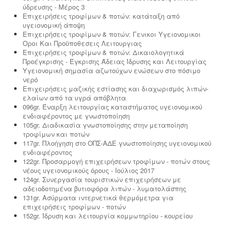
ύδρευσης - Μέρος 3
Επιχειρήσεις τροφίμων & ποτών: κατάταξη από
υγειονομική άποψη
Επιχειρήσεις τροφίμων & ποτών: Γενικοι Υγειονομικοι
Οροι Και Προϋποθεσεις Λειτουργιας
Επιχειρήσεις τροφίμων & ποτών: Δικαιολογητικά
Προέγκρισης - Έγκρισης Άδειας Ίδρυσης και Λειτουργίας
Υγειονομική σημασία αζωτούχων ενώσεων στο πόσιμο
νερό
Επιχειρήσεις μαζικής εστίασης και διαχωρισμός λιπών-
ελαίων από τα υγρά απόβλητα
096gr. Έναρξη λειτουργίας καταστήματος υγειονομικού
ενδιαφέροντος με γνωστοποίηση
105gr. Διαδικασία γνωστοποίησης στην μεταποίηση
τροφίμων και ποτών
117gr. Πλοήγηση στο ΟΠΣ-ΑΔΕ γνωστοποίησης υγειονομικού
ενδιαφέροντος
122gr. Προσαρμογή επιχειρήσεων τροφίμων - ποτών στους
νέους υγειονομικούς όρους - Ιούλιος 2017
124gr. Συνεργασία τουριστικών επιχειρήσεων με
αδειοδοτημένα βυτιοφόρα λιπών - λυματολάσπης
131gr. Ασύρματα ιντερνετικά θερμόμετρα για
επιχειρήσεις τροφίμων - ποτών
152gr. Ίδρυση και λειτουργία κομμωτηρίου - κουρείου