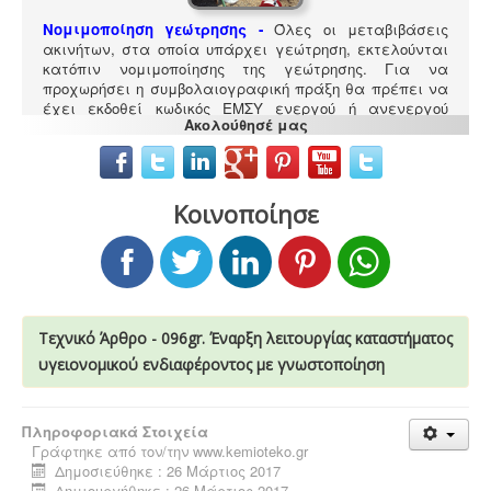
Νομιμοποίηση γεώτρησης -
Όλες οι μεταβιβάσεις
ακινήτων, στα οποία υπάρχει γεώτρηση, εκτελούνται
κατόπιν νομιμοποίησης της γεώτρησης. Για να
προχωρήσει η συμβολαιογραφική πράξη θα πρέπει να
έχει εκδοθεί κωδικός ΕΜΣΥ ενεργού ή ανενεργού
Ακολούθησέ μας
σημείου υδροληψίας
Κοινοποίησε
Μελέτη HACCP υγειονομικού ενδιαφέροντος
-
Όλα τα
καταστήματα υγειονομικού ενδιαφέροντος,
βρεφονηπιακοί, μονάδες φροντίδας, παλιά & νέα,
υποχρεούνται να διαθέτουν μελέτη διεργασιών
HACCP από επαγγελματία
Τεχνικό Άρθρο - 096gr. Έναρξη λειτουργίας καταστήματος
υγειονολόγο (απόφαση
Υ1γ/ΓΠ/οικ.47829/17
).
υγειονομικού ενδιαφέροντος με γνωστοποίηση
Πληροφοριακά Στοιχεία
Γράφτηκε από τον/την
www.kemioteko.gr
Δημοσιεύθηκε : 26 Μάρτιος 2017
Δημιουργήθηκε : 26 Μάρτιος 2017