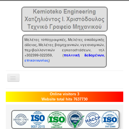
Μελέτες τοπογραφικές, Μελέτες οικοδομικής
άδειας, Μελέτες βιομηχανικών, υγειονομικών,
περιβαλλοντικών εγκαταστάσεων, τηλ
+302399-022359, (
πολιτική δεδομένων,
επικοινωνίας
)
Toggle
Navigation
Αρχική
Online visitors 3
Website total hits 7637730
Επιχείρηση
Υπηρεσίες
Τα νέα μας