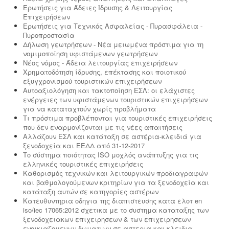
Ερωτήσεις για Άδειες Ίδρυσης & Λειτουργίας
Επιχειρήσεων
Ερωτήσεις για Τεχνικός Ασφαλείας - Πυρασφάλεια -
Πυροπροστασία
Δήλωση γεωτρήσεων - Νέα μειωμένα πρόστιμα για τη
νομιμοποίηση υφιστάμενων γεωτρήσεων
Νέος νόμος - Άδεια λειτουργίας επιχειρήσεων
Χρηματοδότηση ίδρυσης, επέκτασης και ποιοτικού
εξυγχρονισμού τουριστικών επιχειρήσεων
Αυτοαξιολόγηση και τακτοποίηση ΕΣΛ: οι ελάχιστες
ενέργειες των υφιστάμενων τουριστικών επιχειρήσεων
για να καταταχτούν χωρίς προβλήματα
Τι πρόστιμα προβλέπονται για τουριστικές επιχειρήσεις
που δεν εναρμονίζονται με τις νέες απαιτήσεις
Αλλάζουν ΕΣΛ και κατάταξη σε αστέρια-κλειδιά για
ξενοδοχεία και ΕΕΔΔ από 31-12-2017
Το σύστημα ποιότητας ISO μοχλός ανάπτυξης για τις
ελληνικές τουριστικές επιχειρήσεις
Καθορισμός τεχνικών και λειτουργικών προδιαγραφών
και βαθμολογούμενων κριτηρίων για τα ξενοδοχεία και
κατάταξη αυτών σε κατηγορίες αστέρων
Κατευθυντηρια οδηγια της διαπιστευσης κατα ελοτ en
iso/iec 17065:2012 σχετικα με το συστημα καταταξης των
ξενοδοχειακων επιχειρησεων & των επιχειρησεων
ενοικιαζομενων δωματιων σε αστερια και κλειδια