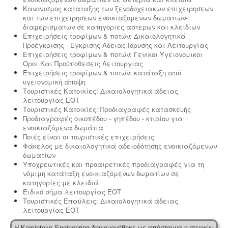
Κανονισμος καταταξης των ξενοδοχειακων επιχειρησεων
και των επιχειρησεων ενοικιαζομενων δωματιων-
διαμερισματων σε κατηγοριες αστερων και κλειδιων
Επιχειρήσεις τροφίμων & ποτών: Δικαιολογητικά
Προέγκρισης - Έγκρισης Άδειας Ίδρυσης και Λειτουργίας
Επιχειρήσεις τροφίμων & ποτών: Γενικοι Υγειονομικοι
Οροι Και Προϋποθεσεις Λειτουργιας
Επιχειρήσεις τροφίμων & ποτών: κατάταξη από
υγειονομική άποψη
Τουριστικές Κατοικίες: Δικαιολογητικά άδειας
λειτουργίας ΕΟΤ
Τουριστικές Κατοικίες: Προδιαγραφές κατασκευής
Προδιαγραφές οικοπέδου - γηπέδου - κτιρίου για
ενοικιαζόμενα δωμάτια
Ποιές είναι οι τουριστικές επιχειρήσεις
Φάκελος με δικαιολογητικά αδειοδότησης ενοικιαζόμενων
δωματίων
Υποχρεωτικές και προαιρετικές προδιαγραφές για τη
νόμιμη κατάταξη ενοικιαζόμενων δωματίων σε
κατηγορίες με κλειδιά
Ειδικό σήμα λειτουργίας ΕΟΤ
Τουριστικές Επαύλεις: Δικαιολογητικά άδειας
λειτουργίας ΕΟΤ
Η Kemioteko Engineering δημιουργήθηκε ως απόσταγμα εμπειριών