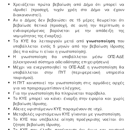
λειτουργίας εκδίδεται με διαδικασίες γνωστοποίησης.
Χρειάζεται πρώτα βεβαίωση από Δήμο ότι μπορεί να
ιδρυθεί (προσοχή, τυχόν χρέη στο Δήμο να έχουν
διακανονιστεί).
Αν ο Δήμος δεν βεβαιώσει σε 15 μέρες θεωρείται ότι
βεβαίωσε θετικά (προσοχή, σε αυτή την περίπτωση ο
ενδιαφερόμενος βαρύνεται με την απόδειξη της
νομιμότητας της έναρξης).
Τα ΚΥΕ θα λειτουργούν μετά από
γνωστοποίηση
που
υποβάλλεται εντός 5 μηνών από την βεβαίωση ίδρυσης
(δες πιο κάτω τι είναι η γνωστοποίηση).
Η γνωστοποίηση θα υποβάλλεται μέσω ΟΠΣ-ΑΔΕ
(ηλεκτρονικό σύστημα αδειοδότησης επιχειρήσεων)
Μέχρι να ενεργοποιηθεί το ΟΠΣ-ΑΔΕ η γνωστοποίηση θα
υποβάλλεται στην ΠΥΤ (περιφερειακή υπηρεσία
τουρισμού).
Η ΠΥΤ κοινοποιεί την γνωστοποίηση στις αρμόδιες αρχές
για να προγραμματίσουν ελέγχους.
Για την γνωστοποίηση θα πληρώνεται παράβολο.
Το ΚΥΕ μπορεί να κάνει έναρξη στην εφορία και χωρίς
βεβαίωση ίδρυσης.
Άδειες υφιστάμενων ΚΥΕ παραμένουν σε ισχύ.
Μεταβολές υφιστάμενων ΚΥΕ γίνονται με γνωστοποίηση.
Το ΚΥΕ που υπέβαλλε αίτηση προέγκρισης νοείται ότι
ζήτησε βεβαίωση ίδρυσης.
Το ΚΥΕ που έλαβε προέγκριση όχι όμως και οριστική