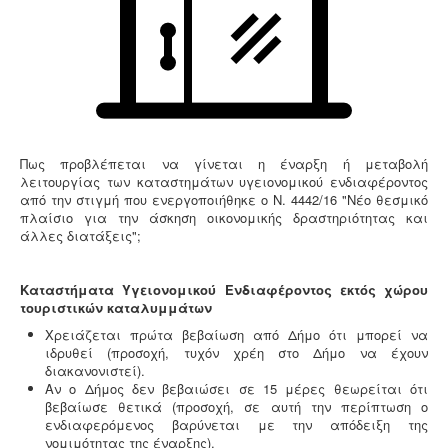
ασφαλείας εγγεγραμμένο στο μητρώο της
5
επιθεώρησης εργασίας (Ν. 3850/10, άρθρα 12, 42, 43)
Πως προβλέπεται να γίνεται η έναρξη ή μεταβολή
Υγρά απόβλητα παραγωγής καλλυντικών -
λειτουργίας των καταστημάτων υγειονομικού ενδιαφέροντος
Υπολογισμός χημικά απαιτούμενου οξυγόνου -
.
Τα
από την στιγμή που ενεργοποιήθηκε ο
Ν. 4442/16 "Νέο θεσμικό
υγρά απόβλητα από την παραγωγή καλλυντικών
πλαίσιο για την άσκηση οικονομικής δραστηριότητας και
ελέγχονται ως προς τις απαιτήσεις επεξεργασίας
άλλες διατάξεις";
μέσα από ειδική μελέτη επεξεργασίας και διάθεσης
πριν την σύνδεση με το κεντρικό δίκτυο αποχέτευσης.
Καταστήματα Υγειονομικού Ενδιαφέροντος εκτός χώρου
τουριστικών καταλυμμάτων
Χρειάζεται πρώτα βεβαίωση από Δήμο ότι μπορεί να
ιδρυθεί (προσοχή, τυχόν χρέη στο Δήμο να έχουν
διακανονιστεί).
Κτηματολόγιο -
.
Η υποβολή δηλώσεων στο
Αν ο Δήμος δεν βεβαιώσει σε 15 μέρες θεωρείται ότι
κτηματολόγιο ξεκίνησε, ένας τρόπος για να
βεβαίωσε θετικά (προσοχή, σε αυτή την περίπτωση ο
αποφευχθεί η ταλαιπωρία είναι να υποβληθεί η
ενδιαφερόμενος βαρύνεται με την απόδειξη της
δήλωση ηλεκτρονικά μέσω ίντερνετ.
νομιμότητας της έναρξης).