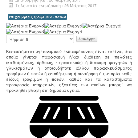
Άδεια λειτουργίας catering -
Τα catering
Τελευταία ενημέρωση : 26 Μάρτιος 2017
αδειοδοτούνται ως επαγγελματικά εργαστήρια με
προαπαιτούμενη κτηνιατρική άδεια λειτουργίας η
επιχειρήσεις τροφίμων - ποτών
οποία συνοδεύεται από πλήρη μελέτη HACCP,
Α
σύμφωνα με τον ευρωπαϊκό κανονισμό 853/2004.
ξ
ι
Παρακαλώ
ο
αξιολογήστε
λ
Καταστήματα υγειονομικού ενδιαφέροντος είναι εκείνα, στα
ό
οποία γίνεται παρασκευή ή/και διάθεση σε πελάτες
γ
(καθισμένους, όρθιους, περαστικούς) ή διανομή φαγητών ή
Συλλογή και μεταφορά αποβλήτων -
Η
η
γλυκισμάτων ή οποιουδήποτε άλλου παρασκευάσματος
δραστηριότητα συλλογής και μεταφοράς μη
σ
τροφίμων ή ποτών ή αποθήκευση ή συντήρηση ή εμπορία κάθε
επικίνδυνων αποβλήτων ασκείται μετά από την έκδοση
η
είδους τροφίμων ή ποτών, καθώς και τα καταστήματα
της σχετικής άδειας. Η άδεια εκδίδεται μετά από
Χ
προσφοράς υπηρεσιών, εξαιτίας των οποίων μπορεί να
την έγκριση της σχετικής περιβαλλοντικής μελέτης
ρ
προκληθεί βλάβη στη δημόσια υγεία
.
οργάνωσης του δικτύου συλλογής και μεταφοράς.
ή
σ
τ
η
:
5
Τεχνικός ασφαλείας στην εργασία -
Όλες οι
επιχειρήσεις έχουν την υποχρέωση να διαθέτουν
/
μελέτη επικινδυνότητας από επαγγελματία τεχνικό