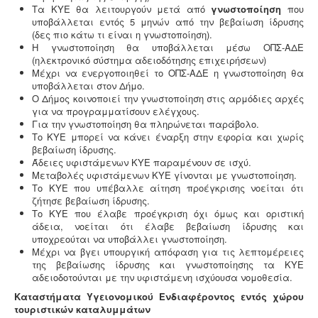
Τα ΚΥΕ θα λειτουργούν μετά από
γνωστοποίηση
που
υποβάλλεται εντός 5 μηνών από την βεβαίωση ίδρυσης
(δες πιο κάτω τι είναι η γνωστοποίηση).
Η γνωστοποίηση θα υποβάλλεται μέσω ΟΠΣ-ΑΔΕ
(ηλεκτρονικό σύστημα αδειοδότησης επιχειρήσεων)
Κανονισμός λειτουργίας τουριστικού
Μέχρι να ενεργοποιηθεί το ΟΠΣ-ΑΔΕ η γνωστοποίηση θα
καταλύματος
-
Τα τουριστικά καταλύματα
υποβάλλεται στον Δήμο.
(ξενοδοχεία, ενοικιαζόμενα, κάμπινγκ) μοριοδοτούνται
Ο Δήμος κοινοποιεί την γνωστοποίηση στις αρμόδιες αρχές
κατά την πιστοποίηση κατάταξης σε κατηγορία
για να προγραμματίσουν ελέγχους.
άστρων ή κλειδιών για τον κανονισμό λειτουργίας που
Για την γνωστοποίηση θα πληρώνεται παράβολο.
διακανονίζει θέματα πολιτικής παραπόνων, υποδοχής,
Το ΚΥΕ μπορεί να κάνει έναρξη στην εφορία και χωρίς
περιβάλλοντος και καθαριότητας.
βεβαίωση ίδρυσης.
Άδειες υφιστάμενων ΚΥΕ παραμένουν σε ισχύ.
Μεταβολές υφιστάμενων ΚΥΕ γίνονται με γνωστοποίηση.
Το ΚΥΕ που υπέβαλλε αίτηση προέγκρισης νοείται ότι
ζήτησε βεβαίωση ίδρυσης.
Το ΚΥΕ που έλαβε προέγκριση όχι όμως και οριστική
άδεια, νοείται ότι έλαβε βεβαίωση ίδρυσης και
υποχρεούται να υποβάλλει γνωστοποίηση.
Μελέτη πισίνας / κολυμβητικής
Μέχρι να βγει υπουργική απόφαση για τις λεπτομέρειες
δεξαμενής -
Οι πισίνες είναι χημικές εγκαταστάσεις
της βεβαίωσης ίδρυσης και γνωστοποίησης τα ΚΥΕ
επεξεργασίας νερού σύμφωνα με το προεδρικό
αδειοδοτούνται με την υφιστάμενη ισχύουσα νομοθεσία.
διάταγμα ΠΔ 274/97. Για την λειτουργία της πισίνας
απαιτείται υγειονολογική - χημικοτεχνική μελέτη και
Καταστήματα Υγειονομικού Ενδιαφέροντος εντός χώρου
κανονισμός λειτουργίας - ασφαλείας. Η άδεια
τουριστικών καταλυμμάτων