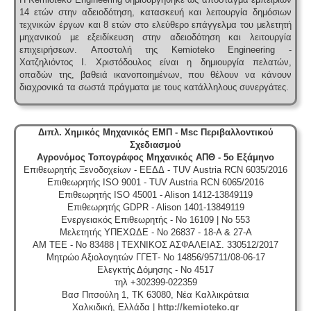
14 ετών στην αδειοδότηση, κατασκευή και λειτουργία δημόσιων
τεχνικών έργων και 8 ετών στο ελεύθερο επάγγελμα του μελετητή
μηχανικού με εξειδίκευση στην αδειοδότηση και λειτουργία
επιχειρήσεων.
Αποστολή της Kemioteko Engineering -
Χατζηλιόντος Ι. Χριστόδουλος είναι η δημιουργία πελατών,
οπαδών της, βαθειά ικανοποιημένων, που θέλουν να κάνουν
διαχρονικά τα σωστά πράγματα με τους κατάλληλους συνεργάτες.
Διπλ. Χημικός Μηχανικός ΕΜΠ - Msc Περιβαλλοντικού
Σχεδιασμού
Αγρονόμος Τοπογράφος Μηχανικός ΑΠΘ - 5ο Εξάμηνο
Επιθεωρητής Ξενοδοχείων - ΕΕΔΔ - TUV Austria RCN 6035/2016
Επιθεωρητής ISO 9001 - TUV Austria RCN 6065/2016
Επιθεωρητής ISO 45001 - Alison 1412-13849119
Επιθεωρητής GDPR - Alison 1401-13849119
Ενεργειακός Επιθεωρητής - No 16109 | No 553
Μελετητής ΥΠΕΧΩΔΕ - No 26837 - 18-A & 27-A
ΑΜ ΤΕΕ - No 83488 | ΤΕΧΝΙΚΟΣ ΑΣΦΑΛΕΙΑΣ. 330512/2017
Μητρώο Αξιολογητών ΓΓΕΤ- No 14856/95711/08-06-17
Ελεγκτής Δόμησης - No 4517
τηλ +302399-022359
Βασ Πιτσούλη 1, TK 63080, Νέα Καλλικράτεια
Χαλκιδική, Ελλάδα |
http://kemioteko.gr