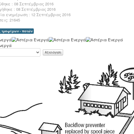
ύθηκε : 08 Σεπτέμβριος 2016
γήθηκε : 08 Σεπτέμβριος 2016
ία ενημέρωση : 12 Σεπτέμβριος 2016
εις: 21645
ς τροφίμων - ποτών