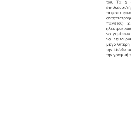
του. Τα 2 
υποχρεούνται να διαθέτουν μελέτη
επισκευαστή
διεργασιών HACCP από
το φαστ φουν
επαγγελματία
αντεπιστροφ
υγειονολόγο (απόφαση
Υ1γ/ΓΠ/
παγετού), 
οικ.47829/17
).
ηλεκτροκινο
να γεμίσουν
να λειτουργ
μεγαλύτερη α
την είσοδο τ
την γραμμή 