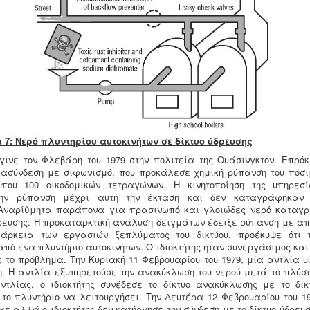
7: Νερό πλυντηρίου αυτοκινήτων σε δίκτυο ύδρευσης
γινε τον Φλεβάρη του 1979 στην πολιτεία της Ουάσινγκτον. Επρόκ
διασύνδεση με σιφωνισμό, που προκάλεσε χημική ρύπανση του πόσι
που 100 οικοδομικών τετραγώνων. Η κινητοποίηση της υπηρεσ
την ρύπανση μέχρι αυτή την έκταση και δεν καταγράφηκαν 
Αναρίθμητα παράπονα για πρασινωπό και γλοιώδες νερό καταγ
ρευσης. Η προκαταρκτική ανάλυση δειγμάτων έδειξε ρύπανση με απ
ιάρκεια των εργασιών ξεπλύματος του δικτύου, προέκυψε ότι 
πό ένα πλυντήριο αυτοκινήτων. Ο ιδιοκτήτης ήταν συνεργάσιμος κα
 το πρόβλημα. Την Κυριακή 11 Φεβρουαρίου του 1979, μία αντλία υ
. Η αντλία εξυπηρετούσε την ανακύκλωση του νερού μετά το πλύσι
ντλίας, ο ιδιοκτήτης συνέδεσε το δίκτυο ανακύκλωσης με το δίκ
 το πλυντήριο να λειτουργήσει. Την Δευτέρα 12 Φεβρουαρίου του 19
ε αλλά ο ιδιοκτήτης δεν κατήργησε την σύνδεση με το δίκτυο ύδρευσ