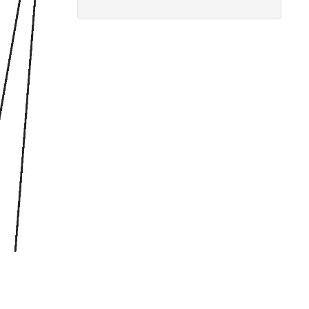
Μελέτη πισίνας / κολυμβητικής
δεξαμενής -
Οι πισίνες είναι χημικές
εγκαταστάσεις επεξεργασίας νερού
σύμφωνα με το προεδρικό διάταγμα
ΠΔ 274/97. Για την λειτουργία της
πισίνας απαιτείται υγειονολογική -
χημικοτεχνική μελέτη και κανονισμός
λειτουργίας - ασφαλείας. Η άδεια
λειτουργίας εκδίδεται με διαδικασίες
γνωστοποίησης.
Κτηματολόγιο -
.
Η υποβολή δηλώσεων
στο κτηματολόγιο ξεκίνησε, ένας
τρόπος για να αποφευχθεί η
ταλαιπωρία είναι να υποβληθεί η
δήλωση ηλεκτρονικά μέσω ίντερνετ.