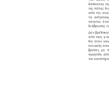
δάσκαλος της
αγροτικών γεωτρήσεων ή
της πόλης δ
εγκαταστάσεων και την εφαρμογή
από την ανώ
χαμηλού αγροτικού τιμολογίου είναι
τα αστρονομ
υποχρεωτική η έκδοση άδειας χρήσης
νατρίου, έν
νερού και του Δελτίου
διάβρωσης τ
Γεωργοτεχνικών και
Γεωργοοικονομικών Στοιχείων.
.
Δεν βρέθηκα
από τους γι
θα ήταν ναυ
οικιακής οικ
βρύσες με π
προήλθε άπό
του καυστήρα
Μελέτη επικινδυνότητας λεγιονέλλα
-
.
Η υγειονομική αναγνώριση και
μελέτη εκτίμησης του κινδύνου από
την λεγιονέλλα στις υδρεύσεις
ξενοδοχειακών κτιρίων επιβάλλεται
από τις νέες υγειονομικές διατάξεις
του Υπουργείου Υγείας.