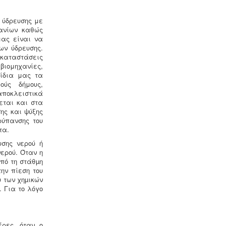
Κανονισμός λειτουργίας
 ύδρευσης με
τουριστικού καταλύματος
-
Τα
ζανίων καθώς
τουριστικά καταλύματα (ξενοδοχεία,
μας είναι να
ενοικιαζόμενα, κάμπινγκ)
ων ύδρευσης.
μοριοδοτούνται κατά την πιστοποίηση
γκαταστάσεις
κατάταξης σε κατηγορία άστρων ή
βιομηχανίες,
κλειδιών για τον κανονισμό
 ίδια μας τα
λειτουργίας που διακανονίζει
ούς δήμους,
θέματα πολιτικής παραπόνων,
αποκλειστικά
υποδοχής, περιβάλλοντος και
εται και στα
καθαριότητας.
ης και ψύξης
ρύπανσης του
ατα.
υσης νερού ή
ερού. Όταν η
από τη στάθµη
ην πίεση του
 των χηµικών
Τακτοποίηση εξ αδιαιρέτου εκτός
. Για το λόγο
σχεδίου -
Σύμφωνα με τις από 12-06-
2018 νέες διατάξεις του νόμου
4495/2017 τα εκτός σχεδίου εξ
αδιαιρέτου μπορούν να προχωρήσουν
έρες, όταν ο