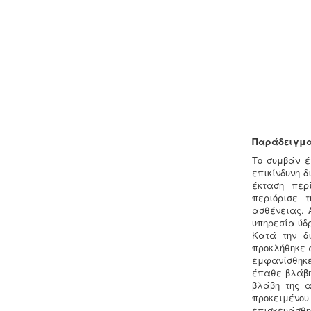
Μελέτη περιβαλλοντικών
επιπτώσεων -
Τα περισσότερα είδη
επιχειρήσεων προκειμένου να
εγκατασταθούν ή συνεχίσουν να
λειτουργούν χρειάζονται
περιβαλλοντική άδεια σε ισχύ. Η
άδεια εκδίδεται μετά από την
Παράδειγμα 
έγκριση της σχετικής μελέτης
περιβαλλοντικών επιπτώσεων.
Το συμβάν έ
επικίνδυνη 
έκταση περί
περιόρισε 
ασθένειας. 
υπηρεσία ύδ
Κατά την δ
Ενεργειακά πιστοποιητικά -
Όλες οι
προκλήθηκε α
αγοραπωλησίες, μισθώσεις,
εμφανίσθηκε
ανακαινίσεις και μονώσεις κατοικιών
έπαθε βλάβη
- επαγγελματικών χώρων
βλάβη της α
προαπαιτούν την ύπαρξη ενεργειακού
προκειμένου
πιστοποιητικού
επισκευάσθηκ