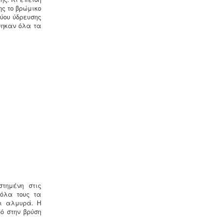
ης το βρώμικο
τύου ύδρευσης
Συλλογή - μεταφορά και
θηκαν όλα τα
επεξεργασία ζωικών υποπροϊόντων
-
Η διαχείριση ζωικών υποπροϊόντων
διέπεται από τον Κανονισμό (ΕΚ)
αριθ. 1069/2009 και αρμόδιες είναι οι
κτηνιατρικές υπηρεσίες. Τα
αδρανοποιημένα ζωικά υποπροϊόντα
θεωρούνται μη επικίνδυνα απόβλητα
και περιλαμβάνονται στον κατάλογο
ΕΚΑ
.
Μελέτη προστασίας δεδομένων
πελατών (GDPR) -
Στις 25-05-2018
τίθεται σε εφαρμογή ο
νέος
ευρωπαϊκός κανονισμός προστασίας
στημένη στις
δεδομένων (GDPR), σύμφωνα με τον
 όλα τους τα
οποίο όλες οι επιχειρήσεις με
αι αλμυρά. Η
Ευρωπαίους πελάτες
ό στην βρύση