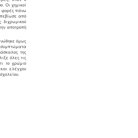
σε σύσταση διαίρεσης ιδιοκτησίας
ο. Οι χημικοί
κατόπιν αγωγής στο πρωτοδικείο από
ς φορές πάνω
το 65% των συνιδιοκτητών.
.
απεβίωσε από
ς διχρωμικού
την αποτροπή
Πυρασφάλεια - Πυροπροστασία -
Υφιστάμενες επιχειρήσεις
ινώθηκε όμως
εκπαιδευτήριων, χώρων συνάθροισης
α συμπτώματα
κοινού, γραφείων και εμπορικών
δάσκαλος της
καταστημάτων οφείλουν να
λιξε όλες τις
επανακαθορίσουν μέτρα και μέσα
τι το χρώμιο
πυροπροστασίας σύμφωνα με τις
 και ελέγχου
νέες διατάξεις (ΠΥΔ 16/15, 3/15, 17/16
 σχολείου.
& /17).
Μελέτη - άδεια διάθεσης υγρών
αποβλήτων -
Για όλες τις
επιχειρήσεις του νομού Θεσσαλονίκης
η ΕΥΑΘ ζητάει υγειονολογική μελέτη