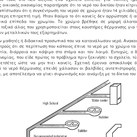
 οικιακής οικονομίας παρατήρησε ότι το νερό του δικτύου ήταν κίτριν
ιαπίστωσαν ότι η συγκέντρωση του νερού σε χρώμιο ήταν 14 χιλιάδε
τερη επιτρεπτή τιμή. Ήταν θαύμα το ότι κανείς δεν αρρώστησε ή 
ικά επίπεδα του χρωμίου. Το χρώμιο βρέθηκε σε μορφή άλατο
α τοξικό άλας που χρησιμοποιείται στους καυστήρες θέρμανσης για 
ων μεταλλικών τους εξαρτημάτων.
ν μαθητές ή διδακτικό προσωπικό που να κατανάλωσαν νερό. Ανακο
ατρούς ότι σε περίπτωση που κάποιος έπινε το νερό με το χρώμιο τ
τία, διάρροια και κάψιμο στο στόμα και τον λαιμό. Ευτυχώς, ο 
ονομίας, που είδε πρώτος το πρόβλημα πριν ξεκινήσει το σχολείο, τύ
ετσέτες ώστε να μην πιει κανείς. Σχετική έρευνα αποκάλυψε ό
 το νερό θέρμανσης επειδή χάλασαν οι βαλβίδες αντεπιστροφής
, με αποτέλεσμα να γίνει σιφωνισμός και ανάμιξη με το δίκτυο του