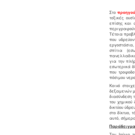
στο μητρώο της επιθεώρησης
εργασίας (Ν. 3850/10, άρθρα 12, 42, 43)
Στο
προηγού
τοξικές ουσ
επίσης και 
περιγραφούν
Τέτοια προβ
που υδρεύον
εργοστάσια,
Ανελκυστήρες προσώπων -
.
Η
σπίτια (εσ
λειτουργία παλιών ανελκυστήρων
πανελλαδικά
χωρίς στοιχεία νομιμότητας
για την πλή
επιτρέπεται μετά από σύνταξη
εσωτερικά δ
μελέτης - σχεδιων ανελκυστήρα,
που τροφοδο
συντήρησης, πιστοποίησης και έκδοσης
πόσιμου νερ
βεβαίωσης καταχώρησης στην
Κοινό στοιχ
αρμόδια υπηρεσία.
δεξαμενών µ
διασύνδεση τ
του χημικού
δικτύου ύδρ
στο δίκτυο, 
αυτό, σήμερα
Παράδειγµα 
Ηλεκτροδότηση αρδευτικών
Τον Ιούνιο 
γεωτρήσεων -
Για την ηλεκτροδότηση