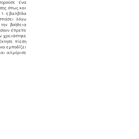
(περιλαμβανομένων και των
τηρούσε ένα
Ελλήνων) θα πρέπει να μπορούν να
σης όπως και
αποδείξουν, με την αναλογούσα
 1. η βαλβίδα
μελέτη προστασίας δεδομένων, ότι
 σπάσει λόγω
συμμορφώνονται με τις νέες
την βοήθεια
απαιτήσεις
ήσουν έπρεπε
ν χρειάστηκε
έκτησε πίεση
 να εμποδίζει
 και αλμύρισε
Άδεια λειτουργίας catering -
Τα
catering αδειοδοτούνται ως
επαγγελματικά εργαστήρια με
προαπαιτούμενη κτηνιατρική άδεια
λειτουργίας η οποία συνοδεύεται από
πλήρη μελέτη HACCP, σύμφωνα με
τον ευρωπαϊκό κανονισμό 853/2004.