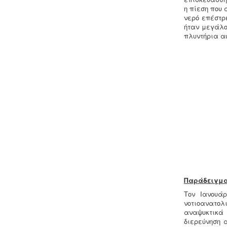
η πίεση που 
νερό επέστρε
ήταν μεγάλο
Σύστημα διαχείρισης ποιότητας
πλυντήρια αυ
ISO
-
Πολλές επιχειρήσεις
προκειμένου να είναι ελκυστικές στο
πελατειακό κοινό χρειάζεται να
πιστοποιηθούν κατά ISO
. Αυτό είτε
απαιτείται για δουλειές με το
δημόσιο (δημοπρασίες) ή από τη
νομοθεσία (τρόφιμα-ποτά) ή αποτελεί
κανόνα της αγοράς (εξαγωγές).
Κλειδί στην διαδικασία είναι η
μελέτη διαχείρισης ποιότητας.
Παράδειγμα
Μελέτη HACCP υγειονομικού
Τον Ιανουάρ
ενδιαφέροντος
-
Όλα τα
νοτιοανατολ
καταστήματα υγειονομικού
αναψυκτικά 
ενδιαφέροντος, βρεφονηπιακοί,
διερεύνηση 
μονάδες φροντίδας, παλιά & νέα,