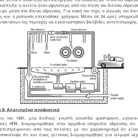
ανέπτυξε η αντλία ήταν υψηλότερη από την πίεση του δικτύου ύδρευσ
φε μέσα στο δίκτυο ύδρευσης. Για κακή του τύχη, ο αγωγός του δικ
ς και η ρύπανση επεκτάθηκε γρήγορα. Μέσα σε 24 ώρες υποχρεώ
τοκινήτων της περιοχής να εγκαταστήσουν βαλβίδες αντεπιστροφής.
.
 8: Αλατισμένα αναψυκτικά
ιο του 1981, μία διεθνώς γνωστή αλυσίδα φαστφουντ, εγκατε
ικές ΗΠΑ, διαμαρτυρήθηκε στην αρμόδια υπηρεσία ύδρευσης ότι
επιστρέφονταν από τους πελάτες με τον χαρακτηρισμό ότι είν
αποκάλυψε ότι και ένας γείτονας διαμαρτυρήθηκε για αλμυρό νερ