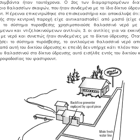
συμβάντα ήταν ταυτόχρονα. Ο 2ος των διαμαρτυρομένων δια
ριο θαλασσίων σκαφών, που ήταν συνδεμένο με το ίδιο δίκτυο ύδρευ
τ. Η έρευνα επικεντρώθηκε στο επισκευαστήριο και αποκάλυψε ότι:
ής στην κεντρική παροχή είχε αντικατασταθεί από μαστό (είχε
2. το σύστημα πυροσβεσης χρησιμοποιούσε θαλασσινό νερό με 
ύμενων και ντιζελοκινούμενων αντλιών, 3. οι αντλίες για να εκκιν
 με νερό και συνεπώς ήταν συνδεμένες με το δίκτυο ύδρευσης. Ότα
ήσει το σύστημα πυρόσβεσης, το αντλούμενο θαλασσινό νερό απ
πό αυτή του δικτύου ύδρευσης κι επειδή δεν υπήρχε κάτι πλέον που
ου θαλασσινού στο δίκτυο ύδρευσης αυτό εισήλθε εντός του δικτύου
τροφοδοσίας του φαστφουντ.