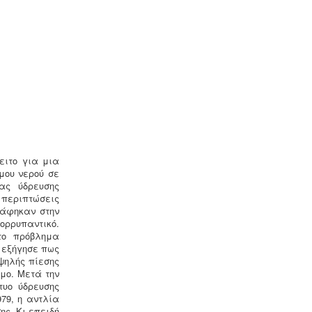
(πτυχιούχου μελετητή) παραγωγής /
επεξεργασίας / διάθεσης υγρών
αποβλήτων, προκειμένου να εκδώσει
την άδεια διάθεσης - σύνδεσης με το
δίκτυο αποχέτευσης (ειδικός
κανονισμός αποχέτευσης ΦΕΚ
1793Β-2018).
.
ειτο για μια
Νομιμοποίηση γεώτρησης -
Όλες οι
μου νερού σε
μεταβιβάσεις ακινήτων, στα οποία
ίας ύδρευσης
υπάρχει γεώτρηση, εκτελούνται
περιπτώσεις
κατόπιν νομιμοποίησης της
ράφηκαν στην
γεώτρησης. Για να προχωρήσει η
ορρυπαντικό.
συμβολαιογραφική πράξη θα πρέπει
το πρόβλημα
να έχει εκδοθεί κωδικός ΕΜΣΥ
ι εξήγησε πως
ενεργού ή ανενεργού σημείου
ψηλής πίεσης
υδροληψίας
μο. Μετά την
τυο ύδρευσης
79, η αντλία
ης. Κι επειδή