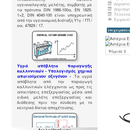
Δημοσιε
υγειονολογικής μελέτης, συμβατής με
Δημιουρ
τα πρότυπα DIN 1986-100α, EN 1825-
Τελευτα
1+2, DIN 4040-100 είναι υποχρεωτική
Εμφανίσ
από την υγειονομική διάταξη Υ1γ / ΓΠ /
οικ. 47829 / 17
.
επιχειρήσει
Α
ξ
ι
Παρακαλώ
ο
αξιολογήστε
λ
ό
Υγρά απόβλητα παραγωγής
γ
καλλυντικών - Υπολογισμός χημικά
η
απαιτούμενου οξυγόνου -
.
Τα υγρά
σ
απόβλητα από την παραγωγή
η
καλλυντικών ελέγχονται ως προς τις
Χ
απαιτήσεις επεξεργασίας μέσα από
ρ
ειδική μελέτη επεξεργασίας και
ή
διάθεσης πριν την σύνδεση με το
σ
κεντρικό δίκτυο αποχέτευσης.
τ
η
:
Ακολούθησέ μας