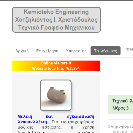
ΠΎΛ
Αρχική
Επιχείρηση
Υπηρεσίες
Τα νέα μας
Online visitors 0
Website total hits 7635284
Τεχνικό Ά
Μέρος 3
Μελέτη και εγκατάσταση
λιποσυλλέκτη -
Για τις επιχειρήσεις
Πληροφορια
μαζικής εστίασης, η χρήση
Γράφτηκε α
λιποσυλλέκτη, κατόπιν