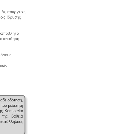
ς Λειτουργιας
ιας Ίδρυσης
 απόβλητα
Μελέτη πισίνας / κολυμβητικής
ωστοποίηση
δεξαμενής -
Οι πισίνες είναι χημικές
εγκαταστάσεις επεξεργασίας νερού
σύμφωνα με το προεδρικό διάταγμα
όρους -
ΠΔ 274/97. Για την λειτουργία της
πισίνας απαιτείται υγειονολογική -
πών -
χημικοτεχνική μελέτη και κανονισμός
λειτουργίας - ασφαλείας. Η άδεια
λειτουργίας εκδίδεται με διαδικασίες
γνωστοποίησης.
αδειοδότηση,
 του μελετητή
ης Kemioteko
 της, βαθειά
κατάλληλους
Ηλεκτροδότηση αρδευτικών