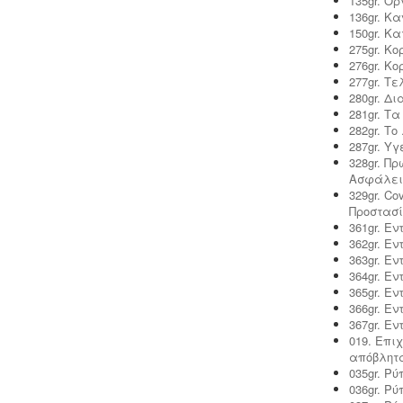
135gr. Ο
136gr. Κ
150gr. Κ
275gr. Κ
276gr. Κ
277gr. Τε
280gr. Δ
Άδεια λειτουργίας catering -
Τα
281gr. Τ
catering αδειοδοτούνται ως
282gr. Το
επαγγελματικά εργαστήρια με
287gr. Υ
προαπαιτούμενη κτηνιατρική άδεια
328gr. Π
λειτουργίας η οποία συνοδεύεται από
Ασφάλει
πλήρη μελέτη HACCP, σύμφωνα με
329gr. C
τον ευρωπαϊκό κανονισμό 853/2004.
Προστασί
361gr. Ε
362gr. Ε
363gr. Ε
364gr. Ε
365gr. Ε
366gr. Ε
367gr. Ε
Μελέτη περιβαλλοντικών
019. Επι
επιπτώσεων -
Τα περισσότερα είδη
απόβλητ
επιχειρήσεων προκειμένου να
035gr. Ρ
εγκατασταθούν ή συνεχίσουν να
036gr. Ρ
λειτουργούν χρειάζονται