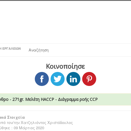
Η ΕΡΓΑΛΕΊΩΝ
Αναζήτηση
Κοινοποίησε
ρθρο - 271gr. Μελέτη HACCP - Διάγραμμα ροής CCP
κά Στοιχεία
πό τον/την
Χατζηλιόντος Χριστόδουλος
θηκε : 09 Μάρτιος 2020