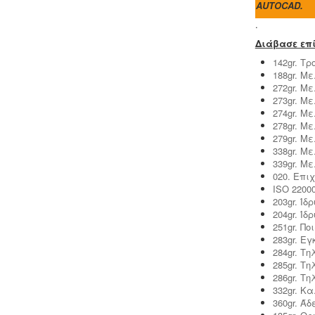
1+2, DIN 4040-100 είναι υποχρεωτική
AUTOCAD.
από την υγειονομική διάταξη Υ1γ / ΓΠ /
.
οικ. 47829 / 17
.
Διάβασε επί
142gr. Τ
Πυρασφάλεια - Πυροπροστασία -
188gr. Μ
Υφιστάμενες επιχειρήσεις
272gr. Μ
εκπαιδευτήριων, χώρων συνάθροισης
273gr. Μ
κοινού, γραφείων και εμπορικών
274gr. Μ
καταστημάτων οφείλουν να
278gr. Μ
επανακαθορίσουν μέτρα και μέσα
279gr. Μ
πυροπροστασίας σύμφωνα με τις
338gr. Μ
νέες διατάξεις (ΠΥΔ 16/15, 3/15, 17/16 &
339gr. Μ
/17).
020. Επι
ISO 2200
203gr. Ί
204gr. Ί
251gr. Π
283gr. Εγ
Κτηματολόγιο -
.
Η υποβολή δηλώσεων
284gr. Τ
στο κτηματολόγιο ξεκίνησε, ένας
285gr. Τ
τρόπος για να αποφευχθεί η
286gr. Τ
ταλαιπωρία είναι να υποβληθεί η
332gr. Κ
δήλωση ηλεκτρονικά μέσω ίντερνετ.
360gr. Ά