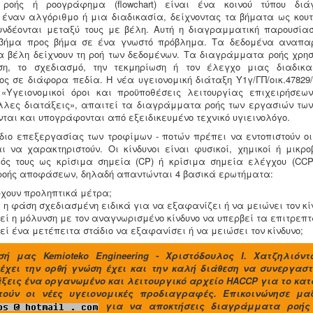
ροής ή ροογράφημα (flowchart) είναι ένα κοινού τύπου δι
έναν αλγόριθμο ή μια διαδικασία, δείχνοντας τα βήματα ως κου
υνδέονται μεταξύ τους με βέλη. Αυτή η διαγραμματική παρουσία
 βήμα προς βήμα σε ένα γνωστό πρόβλημα. Τα δεδομένα αναπαρ
τα βέλη δείχνουν τη ροή των δεδομένων. Τα διαγράμματα ροής χρησ
ση, το σχεδιασμό, την τεκμηρίωση ή τον έλεγχο μιας διαδικα
ς σε διάφορα πεδία. Η νέα υγειονομική διάταξη Υ1γ/ΓΠ/οικ.47829/
): «Υγειονομικοί όροι και προϋποθέσεις λειτουργίας επιχειρήσεω
λλες διατάξεις», απαιτεί τα διαγράμματα ροής των εργασιών των
ται και υπογράφονται από εξειδικευμένο τεχνικό υγιεινολόγο.
διο επεξεργασίας των τροφίμων - ποτών πρέπει να εντοπιστούν οι 
ι να χαρακτηριστούν. Οι κίνδυνοι είναι φυσικοί, χημικοί ή μικρο
ός τους ως κρίσιμα σημεία (CP) ή κρίσιμα σημεία ελέγχου (CCP
οής αποφάσεων, δηλαδή απαντώνται 4 βασικά ερωτήματα:
χουν προληπτικά μέτρα;
ι η φάση σχεδιασμένη ειδικά για να εξαφανίζει ή να μειώνει τον κί
εί η μόλυνση με τον αναγνωρισμένο κίνδυνο να υπερβεί τα επιτρεπτ
εί ένα μετέπειτα στάδιο να εξαφανίσει ή να μειώσει τον κίνδυνο;
σή μας Kemioteko Engineering - Χριστόδουλος Ι. Χατζηλιόντ
 έχει την ορθή γνώση έχει και την καλή διάθεση να συνεργασ
ξεις ένα οργανωμένο και λειτουργικό αρχείο HACCP για το κα
ούν οι νέες υγειονομικές προδιαγραφές. Επικοινώνησε μ
για να αποκτήσεις διαγράμματα ροής