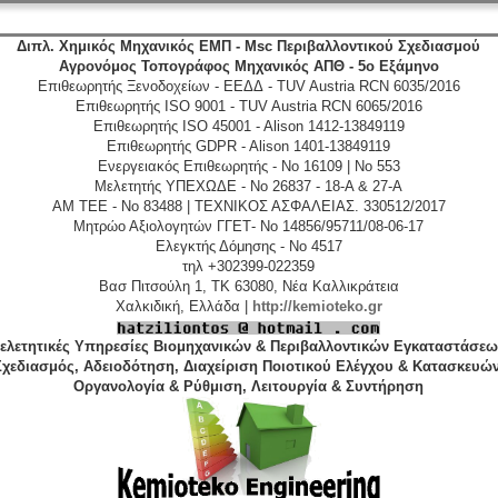
Διπλ. Χημικός Μηχανικός ΕΜΠ - Msc Περιβαλλοντικού Σχεδιασμού
Αγρονόμος Τοπογράφος Μηχανικός ΑΠΘ - 5ο Εξάμηνο
Επιθεωρητής Ξενοδοχείων - ΕΕΔΔ - TUV Austria RCN 6035/2016
Επιθεωρητής ISO 9001 - TUV Austria RCN 6065/2016
Επιθεωρητής ISO 45001 - Alison 1412-13849119
Επιθεωρητής GDPR - Alison 1401-13849119
Ενεργειακός Επιθεωρητής - No 16109 | No 553
Μελετητής ΥΠΕΧΩΔΕ - No 26837 - 18-A & 27-A
ΑΜ ΤΕΕ - No 83488 | ΤΕΧΝΙΚΟΣ ΑΣΦΑΛΕΙΑΣ. 330512/2017
Μητρώο Αξιολογητών ΓΓΕΤ- No 14856/95711/08-06-17
Ελεγκτής Δόμησης - No 4517
τηλ +302399-022359
Βασ Πιτσούλη 1, TK 63080, Νέα Καλλικράτεια
Χαλκιδική, Ελλάδα |
http://kemioteko.gr
ελετητικές Υπηρεσίες Βιομηχανικών & Περιβαλλοντικών Εγκαταστάσεω
Σχεδιασμός, Αδειοδότηση, Διαχείριση Ποιοτικού Ελέγχου & Κατασκευών
Οργανολογία & Ρύθμιση, Λειτουργία & Συντήρηση