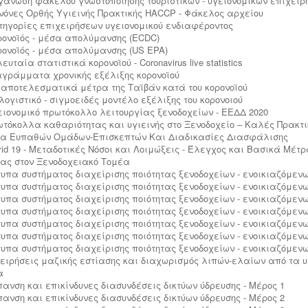
ργάνωση φακέλου γνωστοποίησης τουριστικών - υγειονομικών επιχει
ανόνες Ορθής Υγιεινής Πρακτικής HACCP - Φάκελος αρχείου
ατηγορίες επιχειρήσεων υγειονομικού ενδιαφέροντος
ορονοϊός - μέσα απολύμανσης (ECDC)
ορονοϊός - μέσα απολύμανσης (US EPA)
λευταία στατιστικά κορονοϊού - Coronavirus live statistics
ιαγράμματα χρονικής εξέλιξης κορονοϊού
α αποτελεσματικά μέτρα της Ταϊβάν κατά του κορονοϊού
 λογιστικό - σιγμοειδές μοντέλο εξέλιξης του κορονοιού
γειονομικό πρωτόκολλο λειτουργίας ξενοδοχείων - ΕΕΔΔ 2020
ρωτόκολλα καθαριότητας και υγιεινής στο Ξενοδοχείο – Καλές Πρακτι
α Ευπαθών Ομάδων-Επισκεπτών Και Διαδικασίες Διασφάλισης
ovid 19 - Μεταδοτικές Νόσοι και Λοιμώξεις - Έλεγχος και Βασικά Μέτρ
ας στον Ξενοδοχειακό Τομέα
ντυπα συστήματος διαχείρισης ποιότητας ξενοδοχείων - ενοικιαζόμενω
ντυπα συστήματος διαχείρισης ποιότητας ξενοδοχείων - ενοικιαζόμενω
ντυπα συστήματος διαχείρισης ποιότητας ξενοδοχείων - ενοικιαζόμενω
ντυπα συστήματος διαχείρισης ποιότητας ξενοδοχείων - ενοικιαζόμενω
ντυπα συστήματος διαχείρισης ποιότητας ξενοδοχείων - ενοικιαζόμενω
ντυπα συστήματος διαχείρισης ποιότητας ξενοδοχείων - ενοικιαζόμενω
ντυπα συστήματος διαχείρισης ποιότητας ξενοδοχείων - ενοικιαζόμενω
χειρήσεις μαζικής εστίασης και διαχωρισμός λιπών-ελαίων από τα 
α
ύπανση και επικίνδυνες διασυνδέσεις δικτύων ύδρευσης - Μέρος 1
ύπανση και επικίνδυνες διασυνδέσεις δικτύων ύδρευσης - Μέρος 2