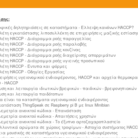
σης:
ροφικές δηλητηριάσεις σε καταστήματα - Έλλειψη κανόνων HACCP?
ελέτη εγκατάστασης λιποσυλλέκτη σε επιχειρήσεις μαζικής εστίαση
ελέτη HACCP - Διάγραμμα ροής παραγγελίας
ελέτη HACCP - Διάγραμμα ροής παραλαβής
ελέτη HACCP - Διάγραμμα ροής κουζίνας
ελέτη HACCP - Διάγραμμα ροής διαχείρισης απορριμάτων
ελέτη HACCP - Διάγραμμα ροής υγιεινής προσωπικού
ελέτη HACCP - Έντυπα και φόρμες
ελέτη HACCP - Οδηγίες Εργασίας
χειρήσεις υγειονομικού ενδιαφέροντος, HACCP και αρχεία θερμοκρ
0 - HACCP
δρυση και λειτουργία ιδιωτικών βρεφικών - παιδικών - βρεφονηπιακώ
δρυση και λειτουργία παιδότοπων
οια είναι τα καταστήματα υγειονομικού ενδιαφέροντος
κατάσταση ThingSpeak σε Raspberry pi B με linux Minibian
ηλεμετρία ανοικτού κώδικα - Επανάσταση
ηλεμετρία ανοικτού κώδικα - Απαιτήσεις χρηστών
ηλεμετρία ανοικτού κώδικα - Το έξυπνο αρτοζαχαροπλαστείο
αλλυντικά αρώματα σε χώρους τροφίμων - Αστοχία συστήματος HAC
δεια μουσικής σε καταστήματα υγειονομικού ενδιαφέροντος