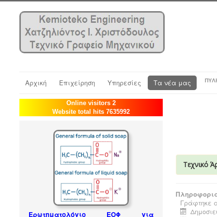
ΠΎΛ
Αρχική
Επιχείρηση
Υπηρεσίες
Τα νέα μας
Online visitors 2
Website total hits 7635992
Τεχνικό Ά
Πληροφορια
Γράφτηκε α
Δημοσιεύ
Ερωτηματολόγιο ΕΟΦ για