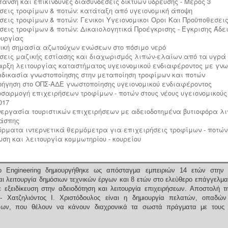
ύπανση και επικίνδυνες διασυνδέσεις δικτύων ύδρευσης - Μέρος 3
σεις τροφίμων & ποτών: κατάταξη από υγειονομική άποψη
σεις τροφίμων & ποτών: Γενικοι Υγειονομικοι Οροι Και Προϋποθεσει
σεις τροφίμων & ποτών: Δικαιολογητικά Προέγκρισης - Έγκρισης Άδε
ουργίας
ική σημασία αζωτούχων ενώσεων στο πόσιμο νερό
σεις μαζικής εστίασης και διαχωρισμός λιπών-ελαίων από τα υγρά
ναρξη λειτουργίας καταστήματος υγειονομικού ενδιαφέροντος με γν
ιαδικασία γνωστοποίησης στην μεταποίηση τροφίμων και ποτών
λοήγηση στο ΟΠΣ-ΑΔΕ γνωστοποίησης υγειονομικού ενδιαφέροντος
ροσαρμογή επιχειρήσεων τροφίμων - ποτών στους νέους υγειονομικούς 
017
υνεργασία τουριστικών επιχειρήσεων με αδειοδοτημένα βυτιοφόρα λι
άσπης
σύρματα ιντερνετικά θερμόμετρα για επιχειρήσεις τροφίμων - ποτών
ρυση και λειτουργία κομμωτηρίου - κουρείου
 Engineering δημιουργήθηκε ως απόσταγμα εμπειριών 14 ετών στην 
ι λειτουργία δημόσιων τεχνικών έργων και 8 ετών στο ελεύθερο επάγγελμα
 εξειδίκευση στην αδειοδότηση και λειτουργία επιχειρήσεων.
Αποστολή τ
 - Χατζηλιόντος Ι. Χριστόδουλος είναι η δημιουργία πελατών, οπαδών
ένων, που θέλουν να κάνουν διαχρονικά τα σωστά πράγματα με τους 