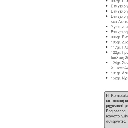
037gr. Ρ
περιβαλλοντική άδεια σε ισχύ. Η
Επιχειρή
άδεια εκδίδεται μετά από την
Επιχειρή
έγκριση της σχετικής μελέτης
Επιχειρή
περιβαλλοντικών επιπτώσεων.
και Λειτ
Υγειονομ
Επιχειρή
096gr. Έ
105gr. Δ
117gr. Π
Συλλογή και μεταφορά αποβλήτων
122gr. Π
-
Η δραστηριότητα συλλογής και
Ιούλιος 2
μεταφοράς μη επικίνδυνων
124gr. Σ
αποβλήτων ασκείται μετά από την
λυματολ
έκδοση της σχετικής άδειας. Η άδεια
131gr. Α
εκδίδεται μετά από την έγκριση της
152gr. Ίδ
σχετικής περιβαλλοντικής μελέτης
οργάνωσης του δικτύου συλλογής και
μεταφοράς.
Η Kemioteko
κατασκευή κα
μηχανικού με
Engineering
ικανοποιημ
συνεργάτες.
Ενεργειακά πιστοποιητικά -
Όλες οι