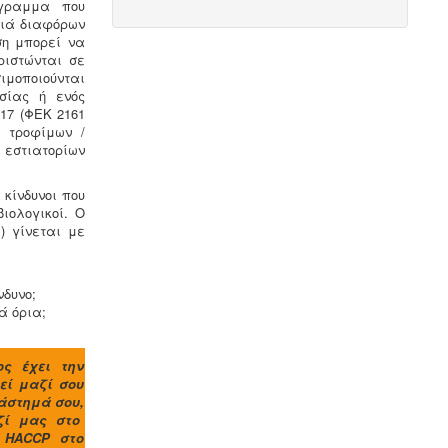
άγραμμα που
τιά διαφόρων
ση μπορεί να
ιστώνται σε
Μελέτη - άδεια διάθεσης υγρών
ιμοποιούνται
αποβλήτων -
Για όλες τις
σίας ή ενός
επιχειρήσεις του νομού Θεσσαλονίκης
17 (ΦΕΚ 2161
η ΕΥΑΘ ζητάει υγειονολογική μελέτη
ν τροφίμων /
(πτυχιούχου μελετητή) παραγωγής /
 εστιατορίων
επεξεργασίας / διάθεσης υγρών
αποβλήτων, προκειμένου να εκδώσει
την άδεια διάθεσης - σύνδεσης με το
κίνδυνοι που
δίκτυο αποχέτευσης (ειδικός
βιολογικοί. Ο
κανονισμός αποχέτευσης ΦΕΚ
) γίνεται με
1793Β-2018).
.
νδυνο;
ά όρια;
Νομιμοποίηση γεώτρησης -
Όλες οι
ος έχει την
μεταβιβάσεις ακινήτων, στα οποία
τεί μαζί σου
υπάρχει γεώτρηση, εκτελούνται
τάστημά σου,
κατόπιν νομιμοποίησης της
αζί μας στο
γεώτρησης. Για να προχωρήσει η
 HACCP στο