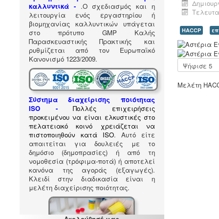
Δημιουργ
καλλυντικά -
.
Ο σχεδιασμός και η
Τελευτα
λειτουργία ενός εργαστηρίου ή
βιομηχανίας καλλυντικών υπάγεται
HACCP
επ
στο πρότυπο GMP Καλής
Παρασκευαστικής Πρακτικής και
Α
ρυθμίζεται από τον Ευρωπαϊκό
ξ
Κανονισμό 1223/2009.
ι
Παρακαλώ
ο
αξιολογήστε
λ
Μελέτη HACC
ό
γ
Σύστημα διαχείρισης ποιότητας
η
ISO
-
Πολλές επιχειρήσεις
σ
προκειμένου να είναι ελκυστικές στο
η
πελατειακό κοινό χρειάζεται να
Χ
πιστοποιηθούν κατά ISO
. Αυτό είτε
ρ
απαιτείται για δουλειές με το
ή
δημόσιο (δημοπρασίες) ή από τη
σ
νομοθεσία (τρόφιμα-ποτά) ή αποτελεί
τ
κανόνα της αγοράς (εξαγωγές).
η
Κλειδί στην διαδικασία είναι η
:
μελέτη διαχείρισης ποιότητας.
5
Ακολούθησέ μας