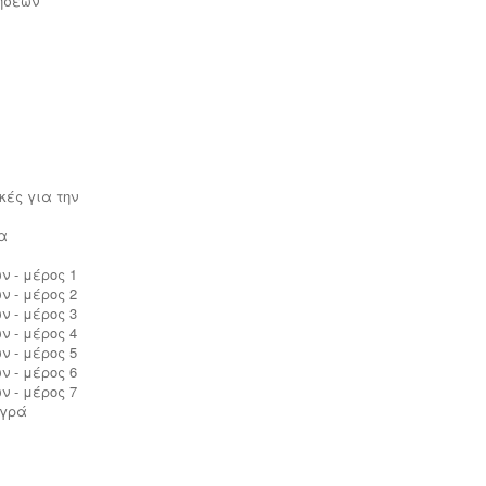
ρήσεων
Τακτοποίηση εξ αδιαιρέτου εκτός
σχεδίου -
Σύμφωνα με τις από 12-06-
2018 νέες διατάξεις του νόμου
4495/2017 τα εκτός σχεδίου εξ
αδιαιρέτου μπορούν να προχωρήσουν
σε σύσταση διαίρεσης ιδιοκτησίας
κατόπιν αγωγής στο πρωτοδικείο από
το 65% των συνιδιοκτητών.
.
κές για την
α
ν - μέρος 1
ν - μέρος 2
Μελέτη HACCP υγειονομικού
ν - μέρος 3
ενδιαφέροντος
-
Όλα τα
ν - μέρος 4
καταστήματα υγειονομικού
ν - μέρος 5
ενδιαφέροντος, βρεφονηπιακοί,
ν - μέρος 6
μονάδες φροντίδας, παλιά & νέα,
ν - μέρος 7
υποχρεούνται να διαθέτουν μελέτη
υγρά
διεργασιών HACCP από
επαγγελματία
υγειονολόγο (απόφαση
Υ1γ/ΓΠ/
οικ.47829/17
).