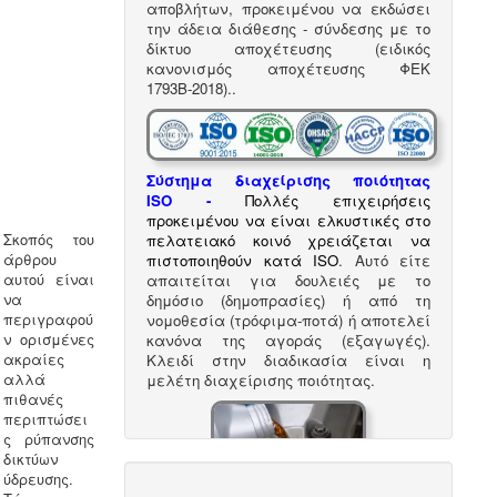
αποβλήτων, προκειμένου να εκδώσει
την άδεια διάθεσης - σύνδεσης με το
δίκτυο αποχέτευσης (ειδικός
κανονισμός αποχέτευσης ΦΕΚ
1793Β-2018).
.
Σύστημα διαχείρισης ποιότητας
ISO
-
Πολλές επιχειρήσεις
προκειμένου να είναι ελκυστικές στο
Σκοπός του
πελατειακό κοινό χρειάζεται να
άρθρου
πιστοποιηθούν κατά ISO
. Αυτό είτε
αυτού είναι
απαιτείται για δουλειές με το
να
δημόσιο (δημοπρασίες) ή από τη
περιγραφού
νομοθεσία (τρόφιμα-ποτά) ή αποτελεί
ν ορισμένες
κανόνα της αγοράς (εξαγωγές).
ακραίες
Κλειδί στην διαδικασία είναι η
αλλά
μελέτη διαχείρισης ποιότητας.
πιθανές
περιπτώσει
ς ρύπανσης
δικτύων
ύδρευσης.