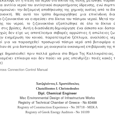
κάλυψε ότι η πίεση του νερού στο δίκτυο της πόλης μειώθηκε παροδι
ια αντλία νερού του αντλητικού συγκροτήματος ύδρευσης, ενώ συμπτ
ομονώνει την δεξαμενή αποθήκευσης της χημικής ουσίας από το δίκ
νοικτή. Με αυτό τον τρόπο δηµιουργήθηκε μια επικίνδυνη δι
 ζιζανιοκτόνο να εισρεύσει στο δίκτυο του πόσιμου νερού. Μετά τ
ης του νερού, το ζιζανιοκτόνο εξαπλώθηκε σε όλο το δίκτυο 
 στις βρύσες. Αυτή η διασύνδεση δημιούργησε ένα άσκοπο και δαπαν
τυχώς δεν είχε ως αποτέλεσμα σοβαρές αρρώστιες ή απώλειες ζω
ην ενημέρωση του κοινού, παρατεταμένο ξέπλυμα, αναλύσεις νερ
οί για να παρασχεθεί προσωρινά πόσιμο νερό από βυτιοφόρα 
λαν σε μια δαπανηρή και μη αναγκαία οικονομική επιβάρυνση της π
ίχε δημοσιευθεί πριν πολλά χρόνια στο Βήμα Της Καλλικράτειας,
αμένει επίκαιρο και δεν παύει να μας υπενθμίζει ποιές κακές 
ε)
ross Connection Control Manual
Χατζηλιόντος Ι. Χριστόδουλος
Chatziliontos I. Christodoulos
Dipl. Chemical Engineer
Msc Environmental Design of Infrastructure Works
Registry of Technical Chamber of Greece - No 83488
Registry of Construction Experience - No 39718 - MEK A
Registry of Greek Energy Auditors - No 16109