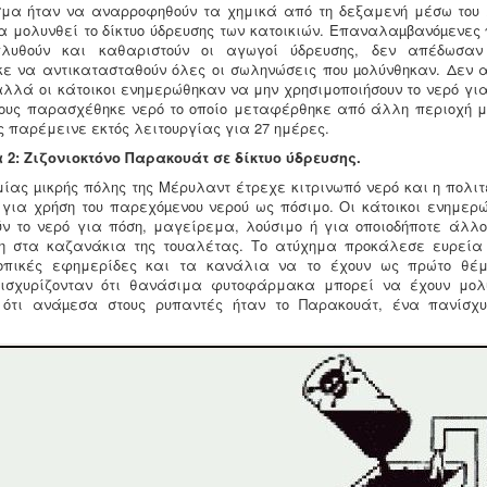
μα ήταν να αναρροφηθούν τα χημικά από τη δεξαμενή μέσω του 
να μολυνθεί το δίκτυο ύδρευσης των κατοικιών. Επαναλαµβανόµενες
λυθούν και καθαριστούν οι αγωγοί ύδρευσης, δεν απέδωσαν
ε να αντικατασταθούν όλες οι σωληνώσεις που µολύνθηκαν. Δεν
αλλά οι κάτοικοι ενημερώθηκαν να μην χρησιμοποιήσουν το νερό για
τους παρασχέθηκε νερό το οποίο μεταφέρθηκε από άλλη περιοχή μ
υς παρέμεινε εκτός λειτουργίας για 27 ημέρες.
2: Ζιζονιοκτόνο Παρακουάτ σε δίκτυο ύδρευσης.
 μίας µικρής πόλης της Μέρυλαντ έτρεχε κιτρινωπό νερό και η πολι
για χρήση του παρεχόµενου νερού ως πόσιμο. Οι κάτοικοι ενημερ
ύν το νερό για πόση, μαγείρεμα, λούσιμο ή για οποιοδήποτε άλλο
η στα καζανάκια της τουαλέτας. Το ατύχημα προκάλεσε ευρεία
τοπικές εφημερίδες και τα κανάλια να το έχουν ως πρώτο θέ
ισχυρίζονταν ότι θανάσιμα φυτοφάρμακα μπορεί να έχουν μολ
 ότι ανάµεσα στους ρυπαντές ήταν το Παρακουάτ, ένα πανίσχ
.