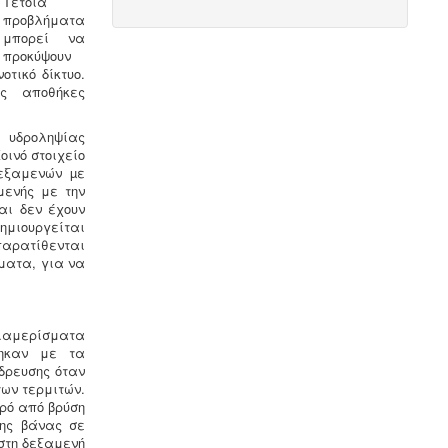
Τέτοια
Συλλογή και μεταφορά λιπαντικών
προβλήματα
- ορυκτέλαιων
Η δραστηριότητα
μπορεί να
συλλογής και μεταφοράς
προκύψουν
επικίνδυνων
χρησιμοποιημένων
τικό δίκτυο.
ορυκτέλαιων - λιπαντικών ασκείται
ες αποθήκες
μετά από την έκδοση άδειας
επικινδύνων. Η άδεια εκδίδεται μετά
υδροληψίας
από την έγκριση της σχετικής
ινό στοιχείο
περιβαλλοντικής μελέτης οργάνωσης
εξαμενών µε
του δικτύου συλλογής και μεταφοράς
μενής με την
και της ασφάλισης περιβαλλοντικής
αι δεν έχουν
ευθύνης.
ημιουργείται
παρατίθενται
ματα, για να
διαμερίσματα
Ανελκυστήρες προσώπων -
.
Η
θηκαν με τα
λειτουργία παλιών ανελκυστήρων
ύδρευσης όταν
χωρίς στοιχεία νομιμότητας
ων τερμιτών.
επιτρέπεται μετά από σύνταξη
ρό από βρύση
μελέτης - σχεδιων ανελκυστήρα,
σης βάνας σε
συντήρησης, πιστοποίησης και έκδοσης
 στη δεξαμενή