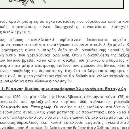
νες δραστηριότητες σε εγκαταστάσεις που υδρεύονται από το κοινο
τικές περιπτώσεις είναι βιομηχανίες, εργοστάσια, βιοτεχνί
ς καλλιέργειες..
ους δήμους πανελλαδικά υφίστανται διάσπαρτα σημεία 
ύμενα αποκλειστικά για την πλήρωση των ραντιστικών δεξαμενών. Κο
ς εφαρµογές είναι η ύπαρξη δεξαμενών αποθήκευσης νερού ή δ
κή ουσία που χρειάζονται αραίωση. Όταν η διασύνδεση της δεξα
του δικτύου βρεθεί κάτω από τη στάθµη του χημικού διαλύματος κ
παραίτητα μέτρα αποτροπής εισόδου των χηµικών στο δίκτυο, τότε δ
δυνος προσβολής της δημόσιας υγείας. Για το λόγο αυτό, σήμερα, 
σεις ενώ, σε μεταγενέστερα άρθρα θα δοθούν και άλλα παραδείγ
 ευρύ φάσμα επικίνδυνων εφαρμογών.
 1: Ρύπανση δικτύου µε φυτοφάρµακα Χλωρντάν και Επταχλώρ
ιο του 1980, σε μία πόλη της Πενσυλβάνια, εβδομήντα πέντε (75) 
κατοικιών που φιλοξενούσαν περίπου 300 ανθρώπους ρυπάν
α
Χλωρντάν και Επταχλώρ
. Οι ουσίες αυτές εισήλθαν στο δίκτυο 
α εξόντωσης εντόμων τις χρησιμοποίησε ως προληπτικά μέσα κατά τ
ου οι υπάλληλοι έκαναν ανάμιξη των χηµικών σε μία δεξαμενή µε νε
, κάποιος υδραυλικός εκεί κοντά εκτελούσε εργασίες εγκατάστα
ωγό ύδρευσης, 6 ιντσών. Το λάστιχο της βρύσης ήταν βυθισμένο μέσα