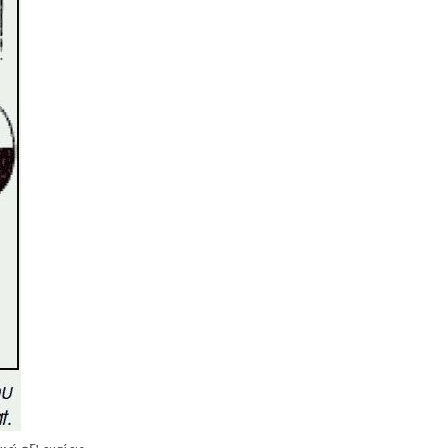
υγειονολόγο (απόφαση
Υ1γ/ΓΠ/
οικ.47829/17
).
Κανονισμός λειτουργίας
τουριστικού καταλύματος
-
Τα
τουριστικά καταλύματα (ξενοδοχεία,
ενοικιαζόμενα, κάμπινγκ)
μοριοδοτούνται κατά την πιστοποίηση
κατάταξης σε κατηγορία άστρων ή
κλειδιών για τον κανονισμό
λειτουργίας που διακανονίζει
θέματα πολιτικής παραπόνων,
υποδοχής, περιβάλλοντος και
καθαριότητας.
Συλλογή και μεταφορά αποβλήτων