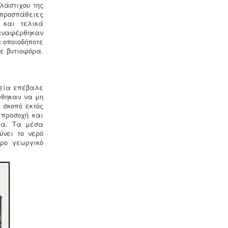
λάστιχου της
 προσπάθειες
 και τελικά
 αναφέρθηκαν
Ερωτηματολόγιο ΕΟΦ για
 οποιοδήποτε
καλλυντικά -
.
Ο σχεδιασμός και η
ε βυτιοφόρα.
λειτουργία ενός εργαστηρίου ή
βιομηχανίας καλλυντικών υπάγεται
στο πρότυπο GMP Καλής
Παρασκευαστικής Πρακτικής και
τεία επέβαλε
ρυθμίζεται από τον Ευρωπαϊκό
ώθηκαν να μη
Κανονισμό 1223/2009.
 σκοπό εκτός
 προσοχή και
μα. Τα μέσα
ύνει το νερό
υρο γεωργικό
Μελέτη HACCP υγειονομικού
ενδιαφέροντος
-
Όλα τα
καταστήματα υγειονομικού
ενδιαφέροντος, βρεφονηπιακοί,
μονάδες φροντίδας, παλιά & νέα,
υποχρεούνται να διαθέτουν μελέτη
διεργασιών HACCP από
επαγγελματία