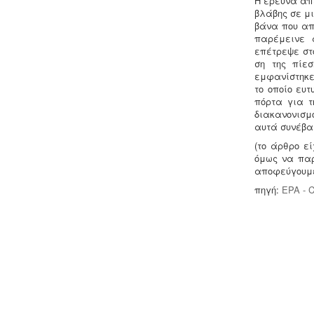
Η έρευνα απε
πλήρη μελέτη HACCP, σύμφωνα με
βλάβης σε μ
τον ευρωπαϊκό κανονισμό 853/2004.
βάνα που απ
παρέμεινε α
επέτρεψε στο
ση της πίεσ
εμφανίστηκε
το οποίο ευ
πόρτα για τ
διακανονισμ
αυτά συνέβα
Μελέτη επικινδυνότητας λεγιονέλλα
-
.
Η υγειονομική αναγνώριση και
(το άρθρο ε
μελέτη εκτίμησης του κινδύνου από
όμως να παρ
την λεγιονέλλα στις υδρεύσεις
αποφεύγουμ
ξενοδοχειακών κτιρίων επιβάλλεται
πηγή:
EPA - C
από τις νέες υγειονομικές διατάξεις
του Υπουργείου Υγείας.