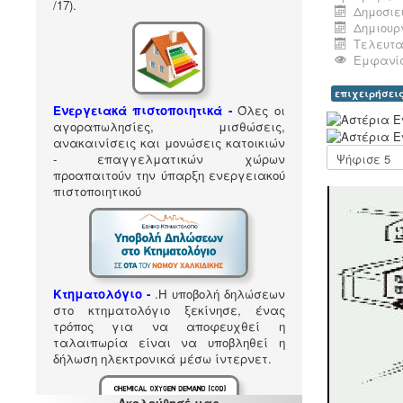
/17).
Δημοσιεύ
Δημιουργ
Τελευτα
Εμφανίσ
επιχειρήσει
Ενεργειακά πιστοποιητικά -
Όλες οι
Α
αγοραπωλησίες, μισθώσεις,
ξ
ανακαινίσεις και μονώσεις κατοικιών
ι
Παρακαλώ
- επαγγελματικών χώρων
ο
αξιολογήστε
προαπαιτούν την ύπαρξη ενεργειακού
λ
πιστοποιητικού
ό
γ
η
σ
η
Χ
Κτηματολόγιο -
.
Η υποβολή δηλώσεων
ρ
στο κτηματολόγιο ξεκίνησε, ένας
ή
τρόπος για να αποφευχθεί η
σ
ταλαιπωρία είναι να υποβληθεί η
τ
δήλωση ηλεκτρονικά μέσω ίντερνετ.
η
:
Ακολούθησέ μας