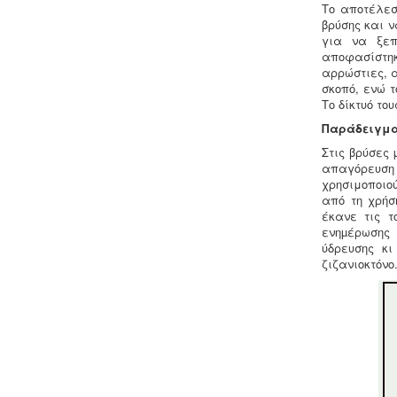
Το αποτέλεσ
βρύσης και 
Μελέτη περιβαλλοντικών
για να ξεπ
επιπτώσεων -
Τα περισσότερα είδη
αποφασίστηκ
επιχειρήσεων προκειμένου να
αρρώστιες, 
εγκατασταθούν ή συνεχίσουν να
σκοπό, ενώ 
λειτουργούν χρειάζονται
Το δίκτυό το
περιβαλλοντική άδεια σε ισχύ. Η
άδεια εκδίδεται μετά από την
Παράδειγμα 
έγκριση της σχετικής μελέτης
Στις βρύσες
περιβαλλοντικών επιπτώσεων.
απαγόρευση 
χρησιμοποιο
από τη χρήσ
έκανε τις 
ενηµέρωσης 
ύδρευσης κι
ζιζανιοκτόνο
Μελέτη και εγκατάσταση
λιποσυλλέκτη -
Για τις επιχειρήσεις
μαζικής εστίασης, η χρήση
λιποσυλλέκτη, κατόπιν
υγειονολογικής μελέτης, συμβατής με
τα πρότυπα DIN 1986-100α, EN 1825-
1+2, DIN 4040-100 είναι υποχρεωτική
από την υγειονομική διάταξη Υ1γ / ΓΠ /