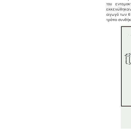
αδιαιρέτου μπορούν να προχωρήσουν
του εντομο
σε σύσταση διαίρεσης ιδιοκτησίας
εκκενώθηκαν
κατόπιν αγωγής στο πρωτοδικείο από
αγωγό των 6 
το 65% των συνιδιοκτητών.
.
τρόπο συνθήκ
Συλλογή - μεταφορά και
επεξεργασία ζωικών υποπροϊόντων
-
Η διαχείριση ζωικών υποπροϊόντων
διέπεται από τον Κανονισμό (ΕΚ)
αριθ. 1069/2009 και αρμόδιες είναι οι
κτηνιατρικές υπηρεσίες. Τα
αδρανοποιημένα ζωικά υποπροϊόντα
θεωρούνται μη επικίνδυνα απόβλητα
και περιλαμβάνονται στον κατάλογο
ΕΚΑ
.