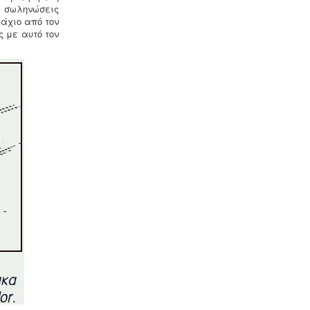
βεβαίωσης καταχώρησης στην
 σωληνώσεις
αρμόδια υπηρεσία.
άχιο από τον
ς με αυτό τον
Μελέτη πισίνας / κολυμβητικής
δεξαμενής -
Οι πισίνες είναι χημικές
εγκαταστάσεις επεξεργασίας νερού
σύμφωνα με το προεδρικό διάταγμα
ΠΔ 274/97. Για την λειτουργία της
πισίνας απαιτείται υγειονολογική -
χημικοτεχνική μελέτη και κανονισμός
λειτουργίας - ασφαλείας. Η άδεια
λειτουργίας εκδίδεται με διαδικασίες
γνωστοποίησης.