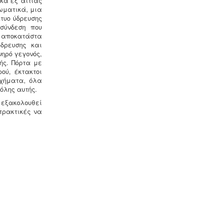
κά εξ' αιτίας
-
Η δραστηριότητα συλλογής και
ωματικά, μια
μεταφοράς μη επικίνδυνων
τυο ύδρευσης
αποβλήτων ασκείται μετά από την
ασύνδεση που
έκδοση της σχετικής άδειας. Η άδεια
ην αποκατάστα
εκδίδεται μετά από την έγκριση της
ύδρευσης και
σχετικής περιβαλλοντικής μελέτης
ηρό γεγονός,
οργάνωσης του δικτύου συλλογής και
ής. Πόρτα με
μεταφοράς.
ού, έκτακτοι
οχήματα, όλα
όλης αυτής.
 εξακολουθεί
πρακτικές να
Μελέτη προστασίας δεδομένων
πελατών (GDPR) -
Στις 25-05-2018
τίθεται σε εφαρμογή ο
νέος
ευρωπαϊκός κανονισμός προστασίας
δεδομένων (GDPR), σύμφωνα με τον
οποίο όλες οι επιχειρήσεις με
Ευρωπαίους πελάτες
(περιλαμβανομένων και των
Ελλήνων) θα πρέπει να μπορούν να
αποδείξουν, με την αναλογούσα
μελέτη προστασίας δεδομένων, ότι