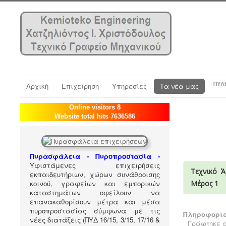
ΠΎΛ
Αρχική
Επιχείρηση
Υπηρεσίες
Τα νέα μας
Online visitors 8
Website total hits 7636586
Πυρασφάλεια - Πυροπροστασία -
Υφιστάμενες επιχειρήσεις
Τεχνικό Ά
εκπαιδευτήριων, χώρων συνάθροισης
κοινού, γραφείων και εμπορικών
Μέρος 1
καταστημάτων οφείλουν να
επανακαθορίσουν μέτρα και μέσα
πυροπροστασίας σύμφωνα με τις
Πληροφορια
νέες διατάξεις (ΠΥΔ 16/15, 3/15, 17/16 &
Γράφτηκε α