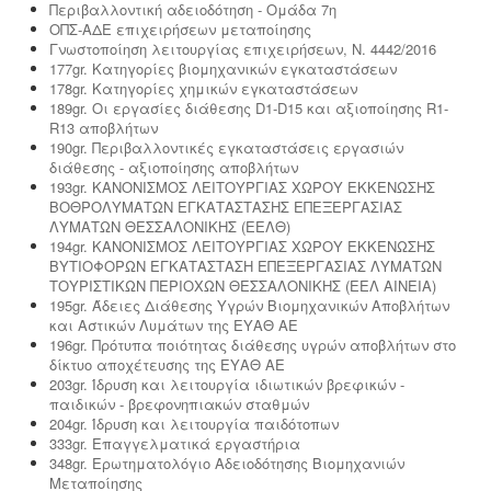
Περιβαλλοντική αδειοδότηση - Ομάδα 7η
ΟΠΣ-ΑΔΕ επιχειρήσεων μεταποίησης
Γνωστοποίηση λειτουργίας επιχειρήσεων, Ν. 4442/2016
177gr. Κατηγορίες βιομηχανικών εγκαταστάσεων
Μελέτη προστασίας δεδομένων πελατών (GDPR)
178gr. Κατηγορίες χημικών εγκαταστάσεων
-
Στις 25-05-2018 τίθεται σε εφαρμογή ο
νέος
189gr. Οι εργασίες διάθεσης D1-D15 και αξιοποίησης R1-
ευρωπαϊκός κανονισμός προστασίας δεδομένων
R13 αποβλήτων
(GDPR), σύμφωνα με τον οποίο όλες οι επιχειρήσεις με
190gr. Περιβαλλοντικές εγκαταστάσεις εργασιών
Ευρωπαίους πελάτες (περιλαμβανομένων και των
διάθεσης - αξιοποίησης αποβλήτων
Ελλήνων) θα πρέπει να μπορούν να αποδείξουν, με την
193gr. ΚΑΝΟΝΙΣΜΟΣ ΛΕΙΤΟΥΡΓΙΑΣ ΧΩΡΟΥ ΕΚΚΕΝΩΣΗΣ
αναλογούσα μελέτη προστασίας δεδομένων, ότι
ΒΟΘΡΟΛΥΜΑΤΩΝ ΕΓΚΑΤΑΣΤΑΣΗΣ ΕΠΕΞΕΡΓΑΣΙΑΣ
συμμορφώνονται με τις νέες απαιτήσεις
ΛΥΜΑΤΩΝ ΘΕΣΣΑΛΟΝΙΚΗΣ (ΕΕΛΘ)
194gr. ΚΑΝΟΝΙΣΜΟΣ ΛΕΙΤΟΥΡΓΙΑΣ ΧΩΡΟΥ ΕΚΚΕΝΩΣΗΣ
ΒΥΤΙΟΦΟΡΩΝ ΕΓΚΑΤΑΣΤΑΣΗ ΕΠΕΞΕΡΓΑΣΙΑΣ ΛΥΜΑΤΩΝ
ΤΟΥΡΙΣΤΙΚΩΝ ΠΕΡΙΟΧΩΝ ΘΕΣΣΑΛΟΝΙΚΗΣ (ΕΕΛ ΑΙΝΕΙΑ)
195gr. Άδειες Διάθεσης Υγρών Βιομηχανικών Αποβλήτων
και Αστικών Λυμάτων της ΕΥΑΘ ΑΕ
196gr. Πρότυπα ποιότητας διάθεσης υγρών αποβλήτων στο
δίκτυο αποχέτευσης της ΕΥΑΘ ΑΕ
Υγρά απόβλητα παραγωγής καλλυντικών -
203gr. Ίδρυση και λειτουργία ιδιωτικών βρεφικών -
Υπολογισμός χημικά απαιτούμενου οξυγόνου -
.
Τα
παιδικών - βρεφονηπιακών σταθμών
υγρά απόβλητα από την παραγωγή καλλυντικών
204gr. Ίδρυση και λειτουργία παιδότοπων
ελέγχονται ως προς τις απαιτήσεις επεξεργασίας
333gr. Επαγγελματικά εργαστήρια
μέσα από ειδική μελέτη επεξεργασίας και διάθεσης
348gr. Ερωτηματολόγιο Αδειοδότησης Βιομηχανιών
πριν την σύνδεση με το κεντρικό δίκτυο αποχέτευσης.
Μεταποίησης