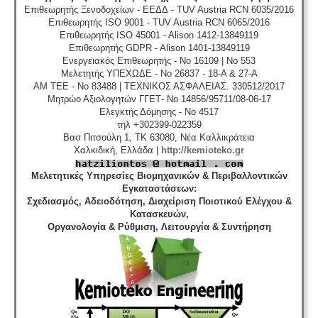
Επιθεωρητής Ξενοδοχείων - ΕΕΔΔ - TUV Austria RCN 6035/2016
Επιθεωρητής ISO 9001 - TUV Austria RCN 6065/2016
Επιθεωρητής ISO 45001 - Alison 1412-13849119
Επιθεωρητής GDPR - Alison 1401-13849119
Ενεργειακός Επιθεωρητής - No 16109 | No 553
Μελετητής ΥΠΕΧΩΔΕ - No 26837 - 18-A & 27-A
ΑΜ ΤΕΕ - No 83488 | ΤΕΧΝΙΚΟΣ ΑΣΦΑΛΕΙΑΣ. 330512/2017
Μητρώο Αξιολογητών ΓΓΕΤ- No 14856/95711/08-06-17
Ελεγκτής Δόμησης - No 4517
τηλ +302399-022359
Βασ Πιτσούλη 1, TK 63080, Νέα Καλλικράτεια
Χαλκιδική, Ελλάδα |
http://kemioteko.gr
Μελετητικές Υπηρεσίες Βιομηχανικών & Περιβαλλοντικών
Εγκαταστάσεων
:
Σχεδιασμός, Αδειοδότηση, Διαχείριση Ποιοτικού Ελέγχου &
Κατασκευών,
Οργανολογία & Ρύθμιση, Λειτουργία & Συντήρηση