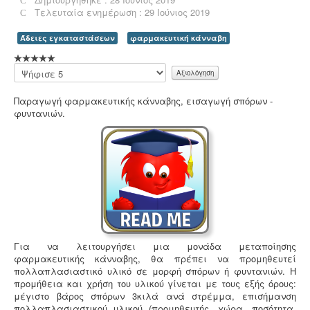
Τελευταία ενημέρωση : 29 Ιούνιος 2019
Άδειες εγκαταστάσεων
φαρμακευτική κάνναβη
Συλλογή - μεταφορά και επεξεργασία ζωικών
Παρακαλώ
υποπροϊόντων -
Η διαχείριση ζωικών υποπροϊόντων
αξιολογήστε
διέπεται από τον Κανονισμό (ΕΚ) αριθ. 1069/2009 και
Παραγωγή φαρμακευτικής κάνναβης, εισαγωγή σπόρων -
αρμόδιες είναι οι κτηνιατρικές υπηρεσίες. Τα
φυντανιών.
αδρανοποιημένα ζωικά υποπροϊόντα θεωρούνται μη
επικίνδυνα απόβλητα και περιλαμβάνονται στον
κατάλογο ΕΚΑ
.
Για να λειτουργήσει μια μονάδα μεταποίησης
φαρμακευτικής κάνναβης, θα πρέπει να προμηθευτεί
πολλαπλασιαστικό υλικό σε μορφή σπόρων ή φυντανιών
. Η
Ερωτηματολόγιο ΕΟΦ για καλλυντικά -
.
Ο
προμήθεια και χρήση του υλικού γίνεται με τους εξής όρους:
σχεδιασμός και η λειτουργία ενός εργαστηρίου ή
μέγιστο βάρος σπόρων 3κιλά ανά στρέμμα, επισήμανση
βιομηχανίας καλλυντικών υπάγεται στο πρότυπο GMP
πολλαπλασιαστικού υλικού (προμηθευτής, χώρα, ποσότητα,