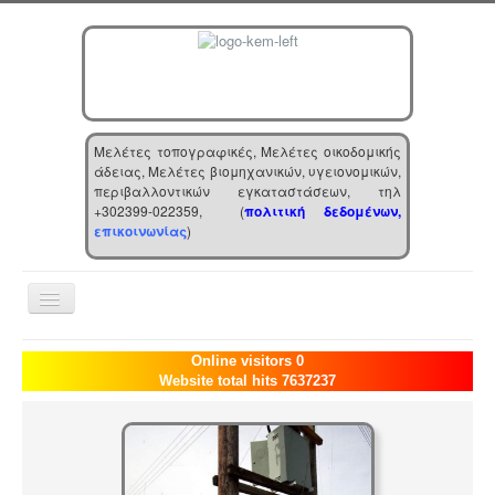
Μελέτες τοπογραφικές, Μελέτες οικοδομικής
άδειας, Μελέτες βιομηχανικών, υγειονομικών,
περιβαλλοντικών εγκαταστάσεων, τηλ
+302399-022359, (
πολιτική δεδομένων,
επικοινωνίας
)
Toggle
Navigation
Αρχική
Online visitors 0
Website total hits 7637237
Επιχείρηση
Υπηρεσίες
Τα νέα μας