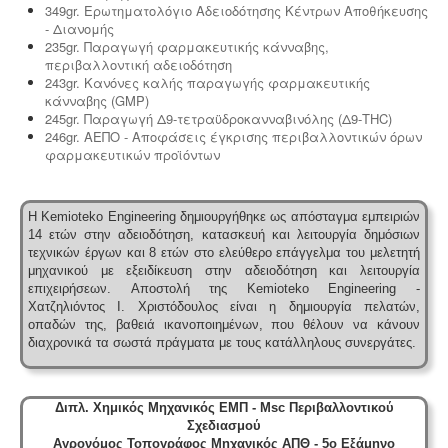
349gr. Ερωτηματολόγιο Αδειοδότησης Κέντρων Αποθήκευσης
- Διανομής
235gr. Παραγωγή φαρμακευτικής κάνναβης,
περιβαλλοντική αδειοδότηση
243gr. Κανόνες καλής παραγωγής φαρμακευτικής
Ενεργειακά πιστοποιητικά -
Όλες οι αγοραπωλησίες,
κάνναβης (GMP)
μισθώσεις, ανακαινίσεις και μονώσεις κατοικιών -
245gr. Παραγωγή Δ9-τετραϋδροκανναβινόλης (Δ9-THC)
επαγγελματικών χώρων προαπαιτούν την ύπαρξη
246gr. ΑΕΠΟ - Αποφάσεις έγκρισης περιβαλλοντικών όρων
ενεργειακού πιστοποιητικού
φαρμακευτικών προϊόντων
Η Kemioteko Engineering δημιουργήθηκε ως απόσταγμα εμπειριών
14 ετών στην αδειοδότηση, κατασκευή και λειτουργία δημόσιων
τεχνικών έργων και 8 ετών στο ελεύθερο επάγγελμα του μελετητή
μηχανικού με εξειδίκευση στην αδειοδότηση και λειτουργία
επιχειρήσεων.
Αποστολή της Kemioteko Engineering -
Χατζηλιόντος Ι. Χριστόδουλος είναι η δημιουργία πελατών,
οπαδών της, βαθειά ικανοποιημένων, που θέλουν να κάνουν
διαχρονικά τα σωστά πράγματα με τους κατάλληλους συνεργάτες.
Διπλ. Χημικός Μηχανικός ΕΜΠ - Msc Περιβαλλοντικού
Σχεδιασμού
Αγρονόμος Τοπογράφος Μηχανικός ΑΠΘ - 5ο Εξάμηνο