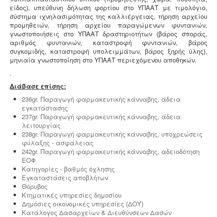
Καλής Παρασκευαστικής Πρακτικής και ρυθμίζεται από
είδος), υπεύθυνη δήλωση φορτίου στο ΥΠΑΑΤ με τιμολόγιο,
τον Ευρωπαϊκό Κανονισμό 1223/2009.
σύστημα ιχνηλασιμότητας της καλλιέργειας, τήρηση αρχείου
προμηθειών, τήρηση αρχείου παραγώμενων φυντανιών,
γνωστοποιήσεις στο ΥΠΑΑΤ δραστηριοτήτων (βάρος σποράς,
αριθμός φυντανιών, καταστροφή φυντανιών, βάρος
συγκομιδής, καταστροφή υπολειμμάτων, βάρος ξηρής ύλης),
μηνιαία γνωστοποίηση στο ΥΠΑΑΤ περιεχόμενου αποθηκών.
.
Μελέτη περιβαλλοντικών επιπτώσεων -
Τα
Διάβασε επίσης:
περισσότερα είδη επιχειρήσεων προκειμένου να
εγκατασταθούν ή συνεχίσουν να λειτουργούν
236gr. Παραγωγή φαρμακευτικής κάνναβης, άδεια
χρειάζονται περιβαλλοντική άδεια σε ισχύ. Η άδεια
εγκατάστασης
εκδίδεται μετά από την έγκριση της σχετικής μελέτης
237gr. Παραγωγή φαρμακευτικής κάνναβης, άδεια
περιβαλλοντικών επιπτώσεων.
λειτουργίας
238gr. Παραγωγή φαρμακευτικής κάνναβης, υποχρεώσεις
φύλαξης - ασφάλειας
Πυρασφάλεια - Πυροπροστασία -
Υφιστάμενες
242gr. Παραγωγή φαρμακευτικής κάνναβης, αδειοδότηση
επιχειρήσεις εκπαιδευτήριων, χώρων συνάθροισης
ΕΟΦ
κοινού, γραφείων και εμπορικών
Κατηγορίες - βαθμός όχλησης
καταστημάτων οφείλουν να επανακαθορίσουν μέτρα
Εγκαταστάσεις αποβλήτων
και μέσα πυροπροστασίας σύμφωνα με τις νέες
Θόρυβος
διατάξεις (ΠΥΔ 16/15, 3/15, 17/16 & /17).
Κτηματικές υπηρεσίες δημοσίου
Δημόσιες οικονομικές υπηρεσίες (ΔΟΥ)
Κατάλογος Δασαρχείων & Διευθύνσεων Δασών