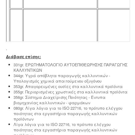
λειτουργίας εκδίδεται με διαδικασίες γνωστοποίησης.
Ηλεκτροδότηση αρδευτικών γεωτρήσεων -
Για την
.
ηλεκτροδότηση αγροτικών γεωτρήσεων ή
εγκαταστάσεων και την εφαρμογή χαμηλού αγροτικού
Διάβασε επίσης:
τιμολογίου είναι υποχρεωτική η έκδοση άδειας χρήσης
331gr. ΕΡΩΤΗΜΑΤΟΛΟΓΙΟ ΑΥΤΟΕΠΙΘΕΩΡΗΣΗΣ ΠΑΡΑΓΩΓΗΣ
νερού και του Δελτίου Γεωργοτεχνικών και
ΚΑΛΛΥΝΤΙΚΩΝ
Γεωργοοικονομικών Στοιχείων.
.
344gr. Υγρά απόβλητα παραγωγής καλλυντικών -
Υπολογισμός χημικά απαιτούμενου οξυγόνου
353gr. Απαγορευμένες ουσίες στα καλλυντικά προϊόντα
355gr. Περιορισμένες χρωστικές στα καλλυντικά προϊόντα
356gr. Σύστημα Διαχείρισης Ποιότητας - Έντυπα
βιομηχανίας καλλυντικών - φαρμάκων
Συλλογή και μεταφορά αποβλήτων -
Η
080gr. Λίγα λόγια για το ISO 22716, το πρότυπο ελέγχου
δραστηριότητα συλλογής και μεταφοράς μη
ποιότητας στα εργαστήρια παραγωγής καλλυντικών
επικίνδυνων αποβλήτων ασκείται μετά από την έκδοση
προϊόντων
της σχετικής άδειας. Η άδεια εκδίδεται μετά από
Λίγα λόγια για το ISO 22716, το πρότυπο ελέγχου
την έγκριση της σχετικής περιβαλλοντικής μελέτης
ποιότητας στα εργαστήρια παραγωγής καλλυντικών