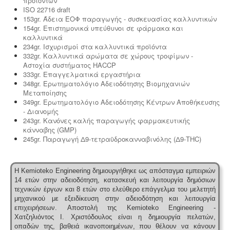
οργάνωσης του δικτύου συλλογής και μεταφοράς.
προϊόντων
ISO 22716 draft
153gr. Άδεια ΕΟΦ παραγωγής - συσκευασίας καλλυντικών
154gr. Επιστημονικά υπεύθυνοι σε φάρμακα και
καλλυντικά
234gr. Ισχυρισμοί στα καλλυντικά προϊόντα
332gr. Καλλυντικά αρώματα σε χώρους τροφίμων -
Αστοχία συστήματος HACCP
333gr. Επαγγελματικά εργαστήρια
348gr. Ερωτηματολόγιο Αδειοδότησης Βιομηχανιών
Μεταποίησης
349gr. Ερωτηματολόγιο Αδειοδότησης Κέντρων Αποθήκευσης
- Διανομής
243gr. Κανόνες καλής παραγωγής φαρμακευτικής
κάνναβης (GMP)
245gr. Παραγωγή Δ9-τετραϋδροκανναβινόλης (Δ9-THC)
Η Kemioteko Engineering δημιουργήθηκε ως απόσταγμα εμπειριών
14 ετών στην αδειοδότηση, κατασκευή και λειτουργία δημόσιων
τεχνικών έργων και 8 ετών στο ελεύθερο επάγγελμα του μελετητή
μηχανικού με εξειδίκευση στην αδειοδότηση και λειτουργία
επιχειρήσεων.
Αποστολή της Kemioteko Engineering -
Χατζηλιόντος Ι. Χριστόδουλος είναι η δημιουργία πελατών,
οπαδών της, βαθειά ικανοποιημένων, που θέλουν να κάνουν