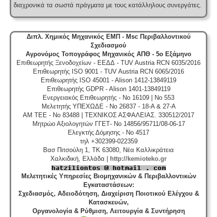
διαχρονικά τα σωστά πράγματα με τους κατάλληλους συνεργάτες.
Διπλ. Χημικός Μηχανικός ΕΜΠ - Msc Περιβαλλοντικού
Σχεδιασμού
Αγρονόμος Τοπογράφος Μηχανικός ΑΠΘ - 5ο Εξάμηνο
Επιθεωρητής Ξενοδοχείων - ΕΕΔΔ - TUV Austria RCN 6035/2016
Επιθεωρητής ISO 9001 - TUV Austria RCN 6065/2016
Επιθεωρητής ISO 45001 - Alison 1412-13849119
Επιθεωρητής GDPR - Alison 1401-13849119
Ενεργειακός Επιθεωρητής - No 16109 | No 553
Μελετητής ΥΠΕΧΩΔΕ - No 26837 - 18-A & 27-A
ΑΜ ΤΕΕ - No 83488 | ΤΕΧΝΙΚΟΣ ΑΣΦΑΛΕΙΑΣ. 330512/2017
Μητρώο Αξιολογητών ΓΓΕΤ- No 14856/95711/08-06-17
Ελεγκτής Δόμησης - No 4517
τηλ +302399-022359
Βασ Πιτσούλη 1, TK 63080, Νέα Καλλικράτεια
Χαλκιδική, Ελλάδα |
http://kemioteko.gr
Μελετητικές Υπηρεσίες Βιομηχανικών & Περιβαλλοντικών
Εγκαταστάσεων
:
Σχεδιασμός, Αδειοδότηση, Διαχείριση Ποιοτικού Ελέγχου &
Κατασκευών,
Οργανολογία & Ρύθμιση, Λειτουργία & Συντήρηση