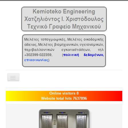
Μελέτες τοπογραφικές, Μελέτες οικοδομικής
άδειας, Μελέτες βιομηχανικών, υγειονομικών,
περιβαλλοντικών εγκαταστάσεων, τηλ
+302399-022359, (
πολιτική δεδομένων,
επικοινωνίας
)
Toggle
Navigation
Αρχική
Online visitors 8
Website total hits 7637896
Επιχείρηση
Υπηρεσίες
Τα νέα μας