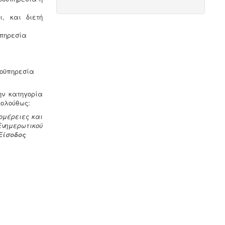
του κινδύνου από την λεγιονέλλα στις
υδρεύσεις ξενοδοχειακών κτιρίων
, και διετή
επιβάλλεται από τις νέες
υγειονομικές διατάξεις του
ϋπηρεσία
Υπουργείου Υγείας.
ροϋπηρεσία
ην κατηγορία
κολούθως:
ομέρειες και
νημερωτικού
Είσοδος
Ερωτηματολόγιο ΕΟΦ για
καλλυντικά -
.
Ο σχεδιασμός και η
λειτουργία ενός εργαστηρίου ή
βιομηχανίας καλλυντικών υπάγεται
στο πρότυπο GMP Καλής
Παρασκευαστικής Πρακτικής και
ρυθμίζεται από τον Ευρωπαϊκό
Κανονισμό 1223/2009.