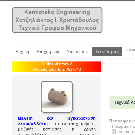
ΠΎΛ
Αρχική
Επιχείρηση
Υπηρεσίες
Τα νέα μας
Online visitors 2
Website total hits 7637343
Τεχνικό Ά
Μελέτη και εγκατάσταση
Πληροφορια
λιποσυλλέκτη -
Για τις επιχειρήσεις
Γράφτηκε α
μαζικής εστίασης, η χρήση
Δημοσιεύ
λιποσυλλέκτη, κατόπιν