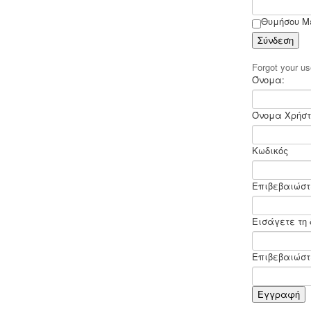
στο μητρώο της επιθεώρησης
εργασίας (Ν. 3850/10, άρθρα 12, 42, 43)
Θυμήσου Μ
Σύνδεση
Forgot your 
Όνομα:
Όνομα Χρήστ
Τακτοποίηση εξ αδιαιρέτου εκτός
σχεδίου -
Σύμφωνα με τις από 12-06-
2018 νέες διατάξεις του νόμου
Κωδικός
4495/2017 τα εκτός σχεδίου εξ
αδιαιρέτου μπορούν να προχωρήσουν
σε σύσταση διαίρεσης ιδιοκτησίας
Επιβεβαιώστ
κατόπιν αγωγής στο πρωτοδικείο από
το 65% των συνιδιοκτητών.
.
Εισάγετε τη 
Επιβεβαιώστε
Εγγραφή
Ανελκυστήρες προσώπων -
.
Η