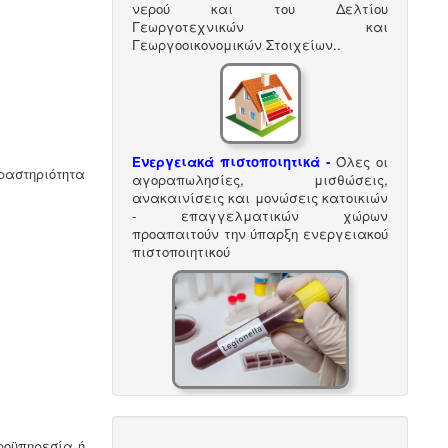
νερού και του Δελτίου
Γεωργοτεχνικών και
Γεωργοοικονομικών Στοιχείων.
.
Ενεργειακά πιστοποιητικά -
Όλες οι
δραστηριότητα
αγοραπωλησίες, μισθώσεις,
ανακαινίσεις και μονώσεις κατοικιών
- επαγγελματικών χώρων
προαπαιτούν την ύπαρξη ενεργειακού
πιστοποιητικού
Μελέτη επικινδυνότητας
λεγιονέλλα -
.
Η υγειονομική
αναγνώριση και μελέτη εκτίμησης
ροϋπηρεσία ή