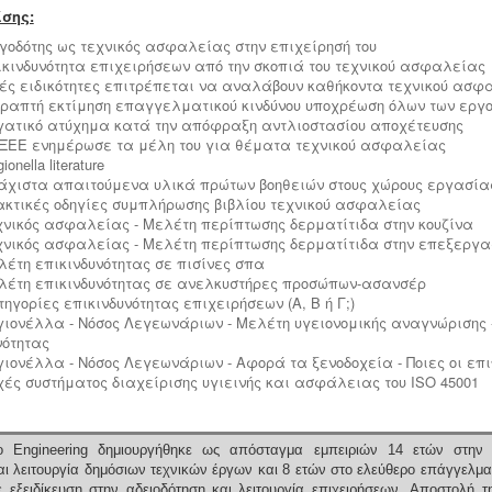
σης:
ργοδότης ως τεχνικός ασφαλείας στην επιχείρησή του
πικινδυνότητα επιχειρήσεων από την σκοπιά του τεχνικού ασφαλείας
οιές ειδικότητες επιτρέπεται να αναλάβουν καθήκοντα τεχνικού ασφ
 γραπτή εκτίμηση επαγγελματικού κινδύνου υποχρέωση όλων των εργ
ργατικό ατύχημα κατά την απόφραξη αντλιοστασίου αποχέτευσης
ο ΞΕΕ ενημέρωσε τα μέλη του για θέματα τεχνικού ασφαλείας
ionella literature
λάχιστα απαιτούμενα υλικά πρώτων βοηθειών στους χώρους εργασία
ρακτικές οδηγίες συμπλήρωσης βιβλίου τεχνικού ασφαλείας
εχνικός ασφαλείας - Μελέτη περίπτωσης δερματίτιδα στην κουζίνα
εχνικός ασφαλείας - Μελέτη περίπτωσης δερματίτιδα στην επεξεργα
ελέτη επικινδυνότητας σε πισίνες σπα
ελέτη επικινδυνότητας σε ανελκυστήρες προσώπων-ασανσέρ
τηγορίες επικινδυνότητας επιχειρήσεων (Α, Β ή Γ;)
εγιονέλλα - Νόσος Λεγεωνάριων - Μελέτη υγειονομικής αναγνώρισης 
νότητας
εγιονέλλα - Νόσος Λεγεωνάριων - Αφορά τα ξενοδοχεία - Ποιες οι επ
ρχές συστήματος διαχείρισης υγιεινής και ασφάλειας του ISO 45001
 Engineering δημιουργήθηκε ως απόσταγμα εμπειριών 14 ετών στην 
ι λειτουργία δημόσιων τεχνικών έργων και 8 ετών στο ελεύθερο επάγγελμα
 εξειδίκευση στην αδειοδότηση και λειτουργία επιχειρήσεων.
Αποστολή τ