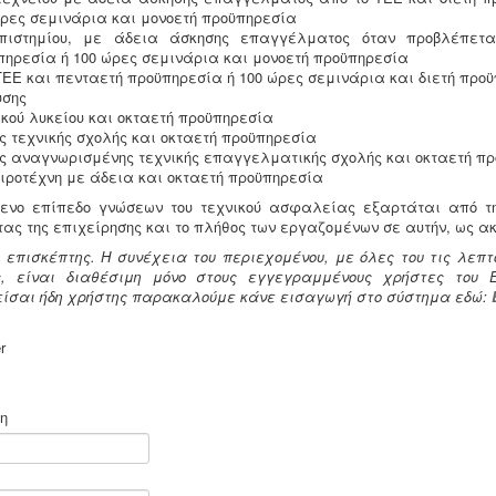
ώρες σεμινάρια και μονοετή προϋπηρεσία
πιστημίου, με άδεια άσκησης επαγγέλματος όταν προβλέπεται
πηρεσία ή 100 ώρες σεμινάρια και μονοετή προϋπηρεσία
ΤΕΕ και πενταετή προϋπηρεσία ή 100 ώρες σεμινάρια και διετή προ
υσης
κού λυκείου και οκταετή προϋπηρεσία
ς τεχνικής σχολής και οκταετή προϋπηρεσία
ς αναγνωρισμένης τεχνικής επαγγελματικής σχολής και οκταετή π
ιροτέχνη με άδεια και οκταετή προϋπηρεσία
ενο επίπεδο γνώσεων του τεχνικού ασφαλείας εξαρτάται από τ
τας της επιχείρησης και το πλήθος των εργαζομένων σε αυτήν, ως α
 επισκέπτης. Η συνέχεια του περιεχομένου, με όλες του τις λεπτ
ς, είναι διαθέσιμη μόνο στους εγγεγραμμένους χρήστες του Ε
 είσαι ήδη χρήστης παρακαλούμε κάνε εισαγωγή στο σύστημα εδώ:
r
η