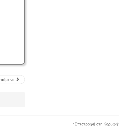
Μελέτη περιβαλλοντικών
επιπτώσεων -
Τα περισσότερα είδη
επιχειρήσεων προκειμένου να
εγκατασταθούν ή συνεχίσουν να
λειτουργούν χρειάζονται
περιβαλλοντική άδεια σε ισχύ. Η
άδεια εκδίδεται μετά από την
έγκριση της σχετικής μελέτης
περιβαλλοντικών επιπτώσεων.
Επόμενο
Άδεια λειτουργίας catering -
Τα
catering αδειοδοτούνται ως
"Επιστροφή στη Κορυφή"
επαγγελματικά εργαστήρια με