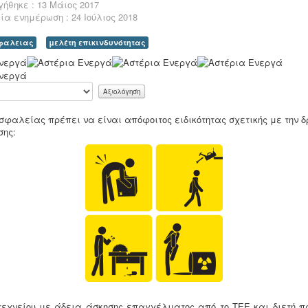
ήθηκε : 13 Μάιος 2017
ία ενημέρωση : 24 Ιούλιος 2018
σφαλειας
μελέτη επικινδυνότητας
σφαλείας πρέπει να είναι απόφοιτος ειδικότητας σχετικής με την 
σης:
τεχνείου με άδεια άσκησης επαγγέλματος από το ΤΕΕ και διετή π