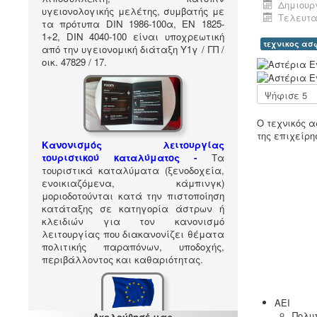
Δημιουργ
υγειονολογικής μελέτης, συμβατής με
Τελευτα
τα πρότυπα DIN 1986-100α, EN 1825-
1+2, DIN 4040-100 είναι υποχρεωτική
τεχνικος α
από την υγειονομική διάταξη Υ1γ / ΓΠ /
οικ. 47829 / 17
.
Α
ξ
ι
Παρακαλώ
ο
αξιολογήστε
λ
Ο τεχνικός α
ό
της επιχείρη
γ
Κανονισμός λειτουργίας
η
τουριστικού καταλύματος
-
Τα
σ
τουριστικά καταλύματα (ξενοδοχεία,
η
ενοικιαζόμενα, κάμπινγκ)
Χ
μοριοδοτούνται κατά την πιστοποίηση
ρ
κατάταξης σε κατηγορία άστρων ή
ή
κλειδιών για τον κανονισμό
σ
λειτουργίας που διακανονίζει θέματα
τ
πολιτικής παραπόνων, υποδοχής,
η
περιβάλλοντος και καθαριότητας.
:
5
ΑΕΙ
Πολυ
Ακολούθησέ μας