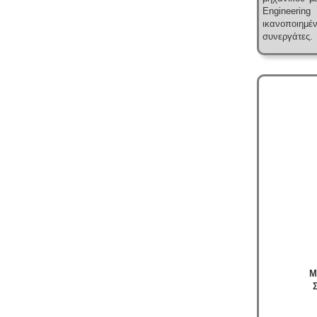
καλλυντικών - Υπολογισμός χημικά
Engineering
απαιτούμενου οξυγόνου -
.
Τα υγρά
ικανοποιημ
απόβλητα από την παραγωγή
συνεργάτες.
καλλυντικών ελέγχονται ως προς τις
απαιτήσεις επεξεργασίας μέσα από
ειδική μελέτη επεξεργασίας και
διάθεσης πριν την σύνδεση με το
κεντρικό δίκτυο αποχέτευσης.
Μελέτη HACCP υγειονομικού
ενδιαφέροντος
-
Όλα τα
καταστήματα υγειονομικού
ενδιαφέροντος, βρεφονηπιακοί,
μονάδες φροντίδας, παλιά & νέα,
υποχρεούνται να διαθέτουν μελέτη
διεργασιών HACCP από
επαγγελματία
Μ
υγειονολόγο (απόφαση
Υ1γ/ΓΠ/
οικ.47829/17
).