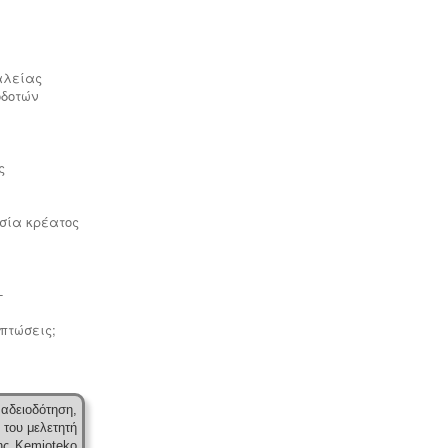
αλείας
Συλλογή - μεταφορά και
οδοτών
επεξεργασία ζωικών υποπροϊόντων
-
Η διαχείριση ζωικών υποπροϊόντων
διέπεται από τον Κανονισμό (ΕΚ)
αριθ. 1069/2009 και αρμόδιες είναι οι
ς
κτηνιατρικές υπηρεσίες. Τα
αδρανοποιημένα ζωικά υποπροϊόντα
θεωρούνται μη επικίνδυνα απόβλητα
σία κρέατος
και περιλαμβάνονται στον κατάλογο
ΕΚΑ
.
-
ιπτώσεις;
Μελέτη πισίνας / κολυμβητικής
δεξαμενής -
Οι πισίνες είναι χημικές
αδειοδότηση,
εγκαταστάσεις επεξεργασίας νερού
 του μελετητή
σύμφωνα με το προεδρικό διάταγμα
ης Kemioteko