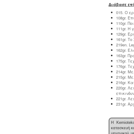
λειτουργία παλιών ανελκυστήρων
Διάβασε επί
χωρίς στοιχεία νομιμότητας
015. Ο ε
επιτρέπεται μετά από σύνταξη
108gr. Ε
μελέτης - σχεδιων ανελκυστήρα,
110gr. Π
συντήρησης, πιστοποίησης και έκδοσης
111gr. Η
βεβαίωσης καταχώρησης στην
129gr. Ε
αρμόδια υπηρεσία.
161gr. Τ
219en. Leg
162gr. Ε
163gr. Π
175gr. Τ
176gr. Τ
Κτηματολόγιο -
.
Η υποβολή δηλώσεων
214gr. Μ
στο κτηματολόγιο ξεκίνησε, ένας
215gr. Μ
τρόπος για να αποφευχθεί η
216gr. Κα
ταλαιπωρία είναι να υποβληθεί η
220gr. Λ
δήλωση ηλεκτρονικά μέσω ίντερνετ.
επικινδυ
221gr. Λ
231gr. Α
Η Kemioteko
κατασκευή κα
Υγρά απόβλητα παραγωγής
μηχανικού με