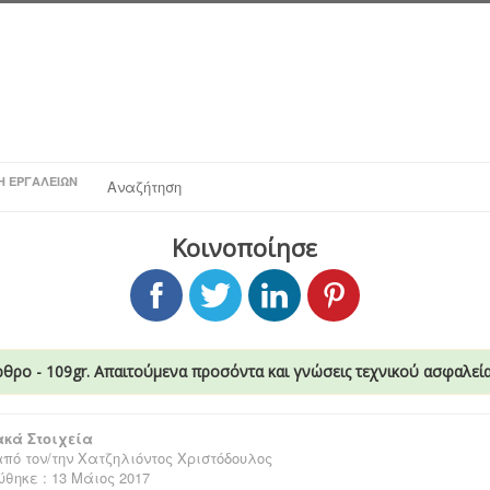
Η ΕΡΓΑΛΕΊΩΝ
Αναζήτηση
Κοινοποίησε
ρθρο - 109gr. Απαιτούμενα προσόντα και γνώσεις τεχνικού ασφαλεί
κά Στοιχεία
πό τον/την
Χατζηλιόντος Χριστόδουλος
θηκε : 13 Μάιος 2017