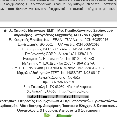
 - Χατζηλιόντος Ι. Χριστόδουλος είναι η δημιουργία πελατών, οπαδών
ένων, που θέλουν να κάνουν διαχρονικά τα σωστά πράγματα με τους 
Διπλ. Χημικός Μηχανικός ΕΜΠ - Msc Περιβαλλοντικού Σχεδιασμού
Αγρονόμος Τοπογράφος Μηχανικός ΑΠΘ - 5ο Εξάμηνο
Επιθεωρητής Ξενοδοχείων - ΕΕΔΔ - TUV Austria RCN 6035/2016
Επιθεωρητής ISO 9001 - TUV Austria RCN 6065/2016
Επιθεωρητής ISO 45001 - Alison 1412-13849119
Επιθεωρητής GDPR - Alison 1401-13849119
Ενεργειακός Επιθεωρητής - No 16109 | No 553
Μελετητής ΥΠΕΧΩΔΕ - No 26837 - 18-A & 27-A
ΑΜ ΤΕΕ - No 83488 | ΤΕΧΝΙΚΟΣ ΑΣΦΑΛΕΙΑΣ. 330512/2017
Μητρώο Αξιολογητών ΓΓΕΤ- No 14856/95711/08-06-17
Ελεγκτής Δόμησης - No 4517
τηλ +302399-022359
Βασ Πιτσούλη 1, TK 63080, Νέα Καλλικράτεια
Χαλκιδική, Ελλάδα |
http://kemioteko.gr
ελετητικές Υπηρεσίες Βιομηχανικών & Περιβαλλοντικών Εγκαταστάσεω
Σχεδιασμός, Αδειοδότηση, Διαχείριση Ποιοτικού Ελέγχου & Κατασκευών
Οργανολογία & Ρύθμιση, Λειτουργία & Συντήρηση