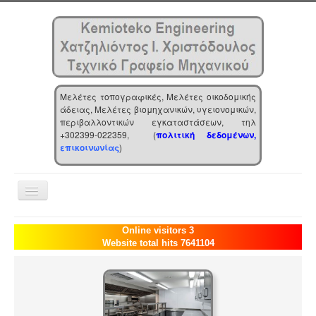
Μελέτες τοπογραφικές, Μελέτες οικοδομικής
άδειας, Μελέτες βιομηχανικών, υγειονομικών,
περιβαλλοντικών εγκαταστάσεων, τηλ
+302399-022359, (
πολιτική δεδομένων,
επικοινωνίας
)
Toggle
Navigation
Αρχική
Online visitors 3
Website total hits 7641104
Επιχείρηση
Υπηρεσίες
Τα νέα μας