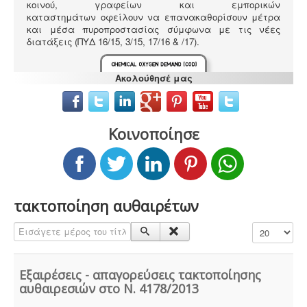
κοινού, γραφείων και εμπορικών
καταστημάτων οφείλουν να επανακαθορίσουν μέτρα
και μέσα πυροπροστασίας σύμφωνα με τις νέες
διατάξεις (ΠΥΔ 16/15, 3/15, 17/16 & /17).
Ακολούθησέ μας
Κοινοποίησε
Υγρά απόβλητα παραγωγής καλλυντικών -
Υπολογισμός χημικά απαιτούμενου οξυγόνου -
.
Τα
υγρά απόβλητα από την παραγωγή καλλυντικών
ελέγχονται ως προς τις απαιτήσεις επεξεργασίας
μέσα από ειδική μελέτη επεξεργασίας και διάθεσης
πριν την σύνδεση με το κεντρικό δίκτυο αποχέτευσης.
τακτοποίηση αυθαιρέτων
Εισάγετε μέρος του τίτλου.
Εμφάνιση #
Εξαιρέσεις - απαγορεύσεις τακτοποίησης
Κανονισμός λειτουργίας τουριστικού
αυθαιρεσιών στο Ν. 4178/2013
καταλύματος
-
Τα τουριστικά καταλύματα
(ξενοδοχεία, ενοικιαζόμενα, κάμπινγκ) μοριοδοτούνται