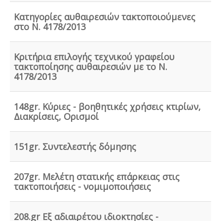
κατά την πιστοποίηση κατάταξης σε κατηγορία
άστρων ή κλειδιών για τον κανονισμό λειτουργίας που
Κατηγορίες αυθαιρεσιών τακτοποιούμενες
διακανονίζει θέματα πολιτικής παραπόνων, υποδοχής,
στο Ν. 4178/2013
περιβάλλοντος και καθαριότητας.
Κριτήρια επιλογής τεχνικού γραφείου
τακτοποίησης αυθαιρεσιών με το Ν.
4178/2013
Μελέτη πισίνας / κολυμβητικής
148gr. Κύριες - βοηθητικές χρήσεις κτιρίων,
δεξαμενής -
Οι πισίνες είναι χημικές εγκαταστάσεις
Διακρίσεις, Ορισμοί
επεξεργασίας νερού σύμφωνα με το προεδρικό
διάταγμα ΠΔ 274/97. Για την λειτουργία της πισίνας
απαιτείται υγειονολογική - χημικοτεχνική μελέτη και
κανονισμός λειτουργίας - ασφαλείας. Η άδεια
151gr. Συντελεστής δόμησης
λειτουργίας εκδίδεται με διαδικασίες γνωστοποίησης.
207gr. Μελέτη στατικής επάρκειας στις
τακτοποιήσεις - νομιμοποιήσεις
Τεχνικός ασφαλείας στην εργασία -
Όλες οι
208.gr Εξ αδιαιρέτου ιδιοκτησίες -
επιχειρήσεις έχουν την υποχρέωση να διαθέτουν