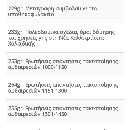
ανελκυστήρα, συντήρησης, πιστοποίησης και έκδοσης
βεβαίωσης καταχώρησης στην αρμόδια υπηρεσία.
229gr. Μεταγραφή συμβολαίων στο
υποθηκοφυλακείο
233gr. Πολεοδομικά σχέδια, όροι δόμησης
και χρήσεις γης στη Νέα Καλλικράτεια
Συλλογή - μεταφορά και επεξεργασία ζωικών
Χαλκιδικής
υποπροϊόντων -
Η διαχείριση ζωικών υποπροϊόντων
διέπεται από τον Κανονισμό (ΕΚ) αριθ. 1069/2009 και
αρμόδιες είναι οι κτηνιατρικές υπηρεσίες. Τα
253gr. Ερωτήσεις απαντήσεις τακτοποίησης
αδρανοποιημένα ζωικά υποπροϊόντα θεωρούνται μη
αυθαιρεσιών 1000-1150
επικίνδυνα απόβλητα και περιλαμβάνονται στον
κατάλογο ΕΚΑ
.
254gr. Ερωτήσεις απαντήσεις τακτοποίησης
αυθαιρεσιών 1151-1300
Σύστημα διαχείρισης ποιότητας ISO
-
Πολλές
επιχειρήσεις προκειμένου να είναι ελκυστικές στο
255gr. Ερωτήσεις απαντήσεις τακτοποίησης
πελατειακό κοινό χρειάζεται να πιστοποιηθούν κατά
αυθαιρεσιών 1301-1450
ISO
. Αυτό είτε απαιτείται για δουλειές με το δημόσιο
(δημοπρασίες) ή από τη νομοθεσία (τρόφιμα-ποτά) ή
αποτελεί κανόνα της αγοράς (εξαγωγές). Κλειδί στην