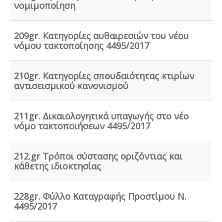
νομιμοποίηση
μελέτη επικινδυνότητας από επαγγελματία τεχνικό
ασφαλείας εγγεγραμμένο στο μητρώο της
επιθεώρησης εργασίας (Ν. 3850/10, άρθρα 12, 42, 43)
209gr. Κατηγορίες αυθαιρεσιών του νέου
νόμου τακτοποίησης 4495/2017
210gr. Κατηγορίες σπουδαιότητας κτιρίων
Συλλογή και μεταφορά αποβλήτων -
Η
αντισεισμικού κανονισμού
δραστηριότητα συλλογής και μεταφοράς μη
επικίνδυνων αποβλήτων ασκείται μετά από την έκδοση
της σχετικής άδειας. Η άδεια εκδίδεται μετά από
211gr. Δικαιολογητικά υπαγωγής στο νέο
την έγκριση της σχετικής περιβαλλοντικής μελέτης
νόμο τακτοποιήσεων 4495/2017
οργάνωσης του δικτύου συλλογής και μεταφοράς.
212.gr Τρόποι σύστασης οριζόντιας και
κάθετης ιδιοκτησίας
228gr. Φύλλο Καταγραφής Προστίμου Ν.
Ανελκυστήρες προσώπων -
.
Η λειτουργία παλιών
4495/2017
ανελκυστήρων χωρίς στοιχεία νομιμότητας
επιτρέπεται μετά από σύνταξη μελέτης - σχεδιων