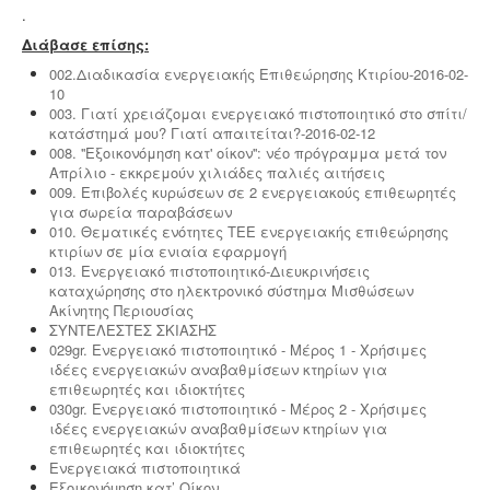
.
Διάβασε επίσης:
002.Διαδικασία ενεργειακής Επιθεώρησης Κτιρίου-2016-02-
10
003. Γιατί χρειάζομαι ενεργειακό πιστοποιητικό στο σπίτι/
κατάστημά μου? Γιατί απαιτείται?-2016-02-12
Τακτοποίηση εξ αδιαιρέτου εκτός σχεδίου -
Σύμφωνα
008. ''Εξοικονόμηση κατ' οίκον'': νέο πρόγραμμα μετά τον
με τις από 12-06-2018 νέες διατάξεις του νόμου
Απρίλιο - εκκρεμούν χιλιάδες παλιές αιτήσεις
4495/2017 τα εκτός σχεδίου εξ αδιαιρέτου μπορούν να
009. Eπιβολές κυρώσεων σε 2 ενεργειακούς επιθεωρητές
προχωρήσουν σε σύσταση διαίρεσης ιδιοκτησίας
για σωρεία παραβάσεων
κατόπιν αγωγής στο πρωτοδικείο από το 65% των
010. Θεματικές ενότητες ΤΕΕ ενεργειακής επιθεώρησης
συνιδιοκτητών.
.
κτιρίων σε μία ενιαία εφαρμογή
013. Ενεργειακό πιστοποιητικό-Διευκρινήσεις
καταχώρησης στο ηλεκτρονικό σύστημα Μισθώσεων
Ακίνητης Περιουσίας
ΣΥΝΤΕΛΕΣΤΕΣ ΣΚΙΑΣΗΣ
029gr. Ενεργειακό πιστοποιητικό - Μέρος 1 - Χρήσιμες
Νομιμοποίηση γεώτρησης -
Όλες οι μεταβιβάσεις
ιδέες ενεργειακών αναβαθμίσεων κτηρίων για
ακινήτων, στα οποία υπάρχει γεώτρηση, εκτελούνται
επιθεωρητές και ιδιοκτήτες
κατόπιν νομιμοποίησης της γεώτρησης. Για να
030gr. Ενεργειακό πιστοποιητικό - Μέρος 2 - Χρήσιμες
προχωρήσει η συμβολαιογραφική πράξη θα πρέπει να
ιδέες ενεργειακών αναβαθμίσεων κτηρίων για
έχει εκδοθεί κωδικός ΕΜΣΥ ενεργού ή ανενεργού
επιθεωρητές και ιδιοκτήτες
σημείου υδροληψίας
Ενεργειακά πιστοποιητικά
Εξοικονόµηση κατ’ Οίκον