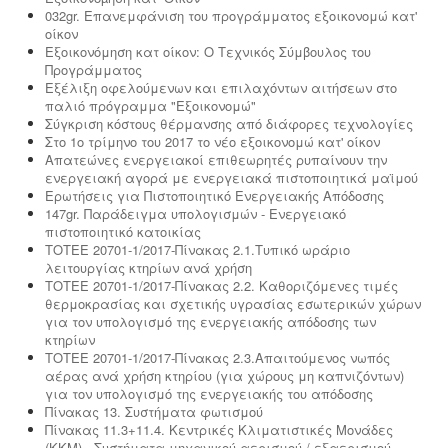
032gr. Επανεμφάνιση του προγράμματος εξοικονομώ κατ'
οίκον
Εξοικονόμηση κατ οίκον: Ο Τεχνικός Σύμβουλος του
Προγράμματος
Εξέλιξη οφελούμενων και επιλαχόντων αιτήσεων στο
παλιό πρόγραμμα "Εξοικονομώ"
Σύγκριση κόστους θέρμανσης από διάφορες τεχνολογίες
Στο 1ο τρίμηνο του 2017 το νέο εξοικονομώ κατ' οίκον
Απατεώνες ενεργειακοί επιθεωρητές ρυπαίνουν την
ενεργειακή αγορά με ενεργειακά πιστοποιητικά μαϊμού
Ερωτήσεις για Πιστοποιητικό Ενεργειακής Απόδοσης
147gr. Παράδειγμα υπολογισμών - Ενεργειακό
πιστοποιητικό κατοικίας
ΤΟΤΕΕ 20701-1/2017-Πίνακας 2.1.Τυπικό ωράριο
λειτουργίας κτηρίων ανά χρήση
ΤΟΤΕΕ 20701-1/2017-Πίνακας 2.2. Καθοριζόμενες τιμές
θερμοκρασίας και σχετικής υγρασίας εσωτερικών χώρων
για τον υπολογισμό της ενεργειακής απόδοσης των
κτηρίων
ΤΟΤΕΕ 20701-1/2017-Πίνακας 2.3.Απαιτούμενος νωπός
αέρας ανά χρήση κτηρίου (για χώρους μη καπνιζόντων)
για τον υπολογισμό της ενεργειακής του απόδοσης
Πίνακας 13. Συστήματα φωτισμού
Πίνακας 11.3+11.4. Κεντρικές Κλιματιστικές Μονάδες
(ΚΚΜ) - Συστήματα μηχανικού αερισμού / εξαερισμού