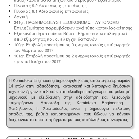
Πίνακας 9.2 Διαφανείς επιφάνειες
Πίνακας 9.1 Αδιαφανείς επιφάνειες
Αρχική
341gr. ΠΡΟΔΗΜΟΣΙΕΥΣΗ ΕΞΟΙΚΟΝΟΜΩ – ΑΥΤΟΝΟΜΩ -
Επιλεξιμότητα παρεμβάσεων ανά τύπο κατοικίας-αίτησης
Εξοικονόμηση κατ οίκον: Βήμα - Βήμα τα δικαιολογητικά
επιλεξιμότητας και οι έλεγχοι δαπανών
100gr. Επιβολή προστίμου σε 3 ενεργειακούς επιθεωρητές
τον Μάρτιο του 2017
101gr. Επιβολή προστίμου σε 2 ενεργειακούς επιθεωρητές
πριν το Πάσχα του 2017
Η Kemioteko Engineering δημιουργήθηκε ως απόσταγμα εμπειριών
14 ετών στην αδειοδότηση, κατασκευή και λειτουργία δημόσιων
τεχνικών έργων και 8 ετών στο ελεύθερο επάγγελμα του μελετητή
μηχανικού με εξειδίκευση στην αδειοδότηση και λειτουργία
επιχειρήσεων.
Αποστολή της Kemioteko Engineering -
Χατζηλιόντος Ι. Χριστόδουλος είναι η δημιουργία πελατών,
οπαδών της, βαθειά ικανοποιημένων, που θέλουν να κάνουν
διαχρονικά τα σωστά πράγματα με τους κατάλληλους συνεργάτες.