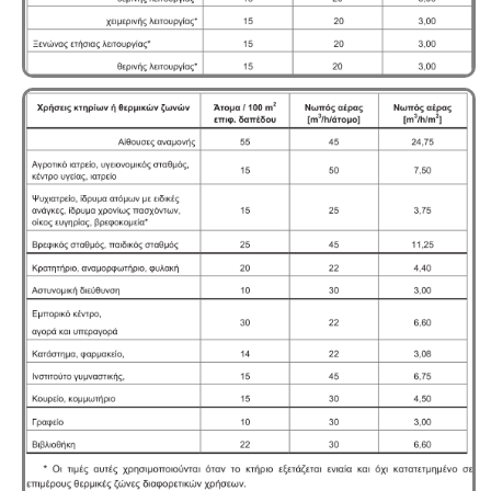
μισθώσεις, ανακαινίσεις και μονώσεις κατοικιών -
επαγγελματικών χώρων προαπαιτούν την ύπαρξη
ενεργειακού πιστοποιητικού
Μελέτη και εγκατάσταση λιποσυλλέκτη -
Για τις
επιχειρήσεις μαζικής εστίασης, η χρήση λιποσυλλέκτη,
κατόπιν υγειονολογικής μελέτης, συμβατής με τα
πρότυπα DIN 1986-100α, EN 1825-1+2, DIN 4040-100 είναι
υποχρεωτική από την υγειονομική διάταξη Υ1γ / ΓΠ /
οικ. 47829 / 17
.
Πυρασφάλεια - Πυροπροστασία -
Υφιστάμενες
επιχειρήσεις εκπαιδευτήριων, χώρων συνάθροισης
κοινού, γραφείων και εμπορικών
καταστημάτων οφείλουν να επανακαθορίσουν μέτρα
και μέσα πυροπροστασίας σύμφωνα με τις νέες
διατάξεις (ΠΥΔ 16/15, 3/15, 17/16 & /17).