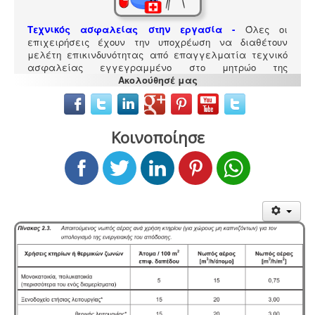
Τεχνικός ασφαλείας στην εργασία -
Όλες οι
επιχειρήσεις έχουν την υποχρέωση να διαθέτουν
μελέτη επικινδυνότητας από επαγγελματία τεχνικό
ασφαλείας εγγεγραμμένο στο μητρώο της
επιθεώρησης εργασίας (Ν. 3850/10, άρθρα 12, 42, 43)
Ακολούθησέ μας
Κοινοποίησε
Σύστημα διαχείρισης ποιότητας ISO
-
Πολλές
επιχειρήσεις προκειμένου να είναι ελκυστικές στο
πελατειακό κοινό χρειάζεται να πιστοποιηθούν κατά
ISO
. Αυτό είτε απαιτείται για δουλειές με το δημόσιο
(δημοπρασίες) ή από τη νομοθεσία (τρόφιμα-ποτά) ή
αποτελεί κανόνα της αγοράς (εξαγωγές). Κλειδί στην
διαδικασία είναι η μελέτη διαχείρισης ποιότητας.
Ενεργειακά πιστοποιητικά -
Όλες οι αγοραπωλησίες,