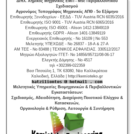
Διπλ. Χημικός Μηχανικός ΕΜΠ - Msc Περιβαλλοντικού
Σχεδιασμού
Αγρονόμος Τοπογράφος Μηχανικός ΑΠΘ - 5ο Εξάμηνο
Επιθεωρητής Ξενοδοχείων - ΕΕΔΔ - TUV Austria RCN 6035/2016
Επιθεωρητής ISO 9001 - TUV Austria RCN 6065/2016
Επιθεωρητής ISO 45001 - Alison 1412-13849119
Επιθεωρητής GDPR - Alison 1401-13849119
Ενεργειακός Επιθεωρητής - No 16109 | No 553
Μελετητής ΥΠΕΧΩΔΕ - No 26837 - 18-A & 27-A
ΑΜ ΤΕΕ - No 83488 | ΤΕΧΝΙΚΟΣ ΑΣΦΑΛΕΙΑΣ. 330512/2017
Μητρώο Αξιολογητών ΓΓΕΤ- No 14856/95711/08-06-17
Ελεγκτής Δόμησης - No 4517
τηλ +302399-022359
Βασ Πιτσούλη 1, TK 63080, Νέα Καλλικράτεια
Χαλκιδική, Ελλάδα |
http://kemioteko.gr
Μελετητικές Υπηρεσίες Βιομηχανικών & Περιβαλλοντικών
Εγκαταστάσεων
:
Σχεδιασμός, Αδειοδότηση, Διαχείριση Ποιοτικού Ελέγχου &
Κατασκευών,
Οργανολογία & Ρύθμιση, Λειτουργία & Συντήρηση