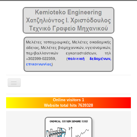
Μελέτες τοπογραφικές, Μελέτες οικοδομικής
άδειας, Μελέτες βιομηχανικών, υγειονομικών,
περιβαλλοντικών εγκαταστάσεων, τηλ
+302399-022359, (
πολιτική δεδομένων,
επικοινωνίας
)
Toggle
Navigation
Αρχική
Online visitors 1
Website total hits 7639328
Επιχείρηση
Υπηρεσίες
Τα νέα μας