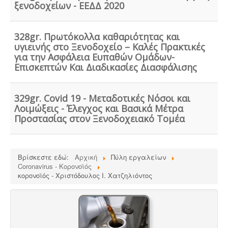
πρότυπα DIN 1986-100α, EN 1825-1+2, DIN 4040-100 είναι
ξενοδοχείων - ΕΕΔΔ 2020
υποχρεωτική από την υγειονομική διάταξη Υ1γ / ΓΠ /
οικ. 47829 / 17
.
328gr. Πρωτόκολλα καθαριότητας και
υγιεινής στο Ξενοδοχείο – Καλές Πρακτικές
για την Ασφάλεια Ευπαθών Ομάδων-
Επισκεπτών Και Διαδικασίες Διασφάλισης
Συλλογή - μεταφορά και επεξεργασία ζωικών
υποπροϊόντων -
Η διαχείριση ζωικών υποπροϊόντων
329gr. Covid 19 - Μεταδοτικές Νόσοι και
διέπεται από τον Κανονισμό (ΕΚ) αριθ. 1069/2009 και
Λοιμώξεις - Έλεγχος και Βασικά Μέτρα
αρμόδιες είναι οι κτηνιατρικές υπηρεσίες. Τα
αδρανοποιημένα ζωικά υποπροϊόντα θεωρούνται μη
Προστασίας στον Ξενοδοχειακό Τομέα
επικίνδυνα απόβλητα και περιλαμβάνονται στον
κατάλογο ΕΚΑ
.
Βρίσκεστε εδώ:
Αρχική
Πύλη εργαλείων
Coronavirus - Κορονοϊός
κορονοϊός - Χριστόδουλος Ι. Χατζηλιόντος
Μελέτη πισίνας / κολυμβητικής
δεξαμενής -
Οι πισίνες είναι χημικές εγκαταστάσεις
επεξεργασίας νερού σύμφωνα με το προεδρικό