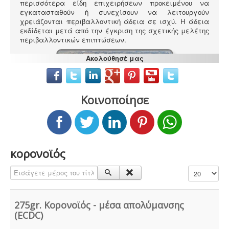
περισσότερα είδη επιχειρήσεων προκειμένου να
εγκατασταθούν ή συνεχίσουν να λειτουργούν
χρειάζονται περιβαλλοντική άδεια σε ισχύ. Η άδεια
εκδίδεται μετά από την έγκριση της σχετικής μελέτης
περιβαλλοντικών επιπτώσεων.
Ακολούθησέ μας
Κοινοποίησε
Τακτοποίηση εξ αδιαιρέτου εκτός σχεδίου -
Σύμφωνα
με τις από 12-06-2018 νέες διατάξεις του νόμου
4495/2017 τα εκτός σχεδίου εξ αδιαιρέτου μπορούν να
προχωρήσουν σε σύσταση διαίρεσης ιδιοκτησίας
κατόπιν αγωγής στο πρωτοδικείο από το 65% των
κορονοϊός
συνιδιοκτητών.
.
Εισάγετε μέρος του τίτλου.
Εμφάνιση #
Πυρασφάλεια - Πυροπροστασία -
Υφιστάμενες
επιχειρήσεις εκπαιδευτήριων, χώρων συνάθροισης
275gr. Κορονοϊός - μέσα απολύμανσης
κοινού, γραφείων και εμπορικών
(ECDC)
καταστημάτων οφείλουν να επανακαθορίσουν μέτρα
και μέσα πυροπροστασίας σύμφωνα με τις νέες