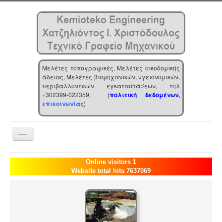
Μελέτες τοπογραφικές, Μελέτες οικοδομικής
άδειας, Μελέτες βιομηχανικών, υγειονομικών,
περιβαλλοντικών εγκαταστάσεων, τηλ
+302399-022359, (
πολιτική δεδομένων,
επικοινωνίας
)
Toggle
Navigation
Αρχική
Online visitors 1
Website total hits 7637069
Επιχείρηση
Υπηρεσίες
Τα νέα μας