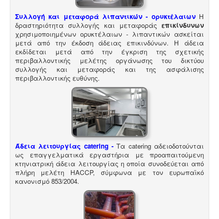
διάταγμα ΠΔ 274/97. Για την λειτουργία της πισίνας
απαιτείται υγειονολογική - χημικοτεχνική μελέτη και
Συλλογή και μεταφορά λιπαντικών - ορυκτέλαιων
Η
κανονισμός λειτουργίας - ασφαλείας. Η άδεια
δραστηριότητα συλλογής και μεταφοράς
επικίνδυνων
λειτουργίας εκδίδεται με διαδικασίες γνωστοποίησης.
χρησιμοποιημένων ορυκτέλαιων - λιπαντικών ασκείται
μετά από την έκδοση άδειας επικινδύνων. Η άδεια
εκδίδεται μετά από την έγκριση της σχετικής
περιβαλλοντικής μελέτης οργάνωσης του δικτύου
συλλογής και μεταφοράς και της ασφάλισης
περιβαλλοντικής ευθύνης.
Μελέτη HACCP υγειονομικού ενδιαφέροντος
-
Όλα τα
καταστήματα υγειονομικού ενδιαφέροντος,
βρεφονηπιακοί, μονάδες φροντίδας, παλιά & νέα,
υποχρεούνται να διαθέτουν μελέτη διεργασιών
HACCP από επαγγελματία
υγειονολόγο (απόφαση
Υ1γ/ΓΠ/οικ.47829/17
).
Άδεια λειτουργίας catering -
Τα catering αδειοδοτούνται
ως επαγγελματικά εργαστήρια με προαπαιτούμενη
κτηνιατρική άδεια λειτουργίας η οποία συνοδεύεται από
πλήρη μελέτη HACCP, σύμφωνα με τον ευρωπαϊκό
κανονισμό 853/2004.
Μελέτη επικινδυνότητας λεγιονέλλα -
.
Η υγειονομική
αναγνώριση και μελέτη εκτίμησης του κινδύνου από