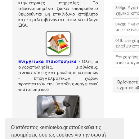
κτηνιατρικές υπηρεσίες. Τα
344gr. Υγρ
αδρανοποιημένα ζωικά υποπροϊόντα
χημικά απα
θεωρούνται μη επικίνδυνα απόβλητα
και περιλαμβάνονται στον κατάλογο
342gr. Ηλε
ΕΚΑ
.
μη επικίνδ
019. Επιχε
ελαίων από
Επιχειρήσε
Ενεργειακά πιστοποιητικά -
Όλες οι
από τα υγρ
αγοραπωλησίες, μισθώσεις,
ανακαινίσεις και μονώσεις κατοικιών
- επαγγελματικών χώρων
Βρίσκεστε
προαπαιτούν την ύπαρξη ενεργειακού
υγρα αποβλ
πιστοποιητικού
Συλλογή και μεταφορά λιπαντικών
Ο ιστότοπος kemioteko.gr αποθηκεύει τις
- ορυκτέλαιων
Η δραστηριότητα
προτιμήσεις σου ως cookies για την σωστή
συλλογής και μεταφοράς
Ακολούθησέ μας