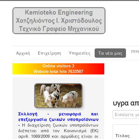
ΠΎΛ
Αρχική
Επιχείρηση
Υπηρεσίες
Τα νέα μας
Online visitors 3
Website total hits 7633587
υγρα α
Εισάγετε μέρ
Συλλογή - μεταφορά και
επεξεργασία ζωικών υποπροϊόντων
-
Η διαχείριση ζωικών υποπροϊόντων
διέπεται από τον Κανονισμό (ΕΚ)
Τίτλος
αριθ. 1069/2009 και αρμόδιες είναι οι