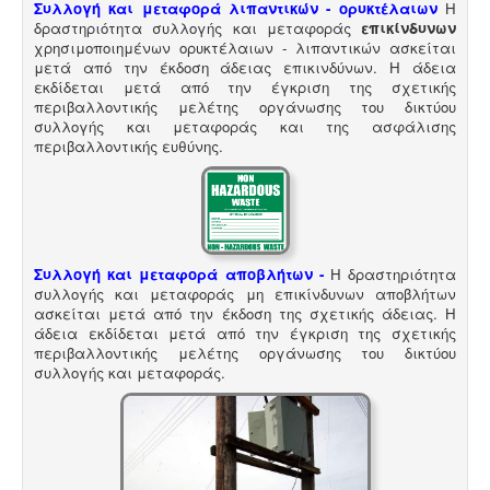
Συλλογή και μεταφορά λιπαντικών - ορυκτέλαιων
Η
δραστηριότητα συλλογής και μεταφοράς
επικίνδυνων
χρησιμοποιημένων ορυκτέλαιων - λιπαντικών ασκείται
μετά από την έκδοση άδειας επικινδύνων. Η άδεια
Μελέτη και εγκατάσταση λιποσυλλέκτη -
Για τις
εκδίδεται μετά από την έγκριση της σχετικής
επιχειρήσεις μαζικής εστίασης, η χρήση λιποσυλλέκτη,
περιβαλλοντικής μελέτης οργάνωσης του δικτύου
κατόπιν υγειονολογικής μελέτης, συμβατής με τα
συλλογής και μεταφοράς και της ασφάλισης
πρότυπα DIN 1986-100α, EN 1825-1+2, DIN 4040-100 είναι
περιβαλλοντικής ευθύνης.
υποχρεωτική από την υγειονομική διάταξη Υ1γ / ΓΠ /
οικ. 47829 / 17
.
Συλλογή και μεταφορά αποβλήτων -
Η δραστηριότητα
συλλογής και μεταφοράς μη επικίνδυνων αποβλήτων
Τεχνικός ασφαλείας στην εργασία -
Όλες οι
ασκείται μετά από την έκδοση της σχετικής άδειας. Η
επιχειρήσεις έχουν την υποχρέωση να διαθέτουν
άδεια εκδίδεται μετά από την έγκριση της σχετικής
μελέτη επικινδυνότητας από επαγγελματία τεχνικό
περιβαλλοντικής μελέτης οργάνωσης του δικτύου
ασφαλείας εγγεγραμμένο στο μητρώο της
συλλογής και μεταφοράς.
επιθεώρησης εργασίας (Ν. 3850/10, άρθρα 12, 42, 43)