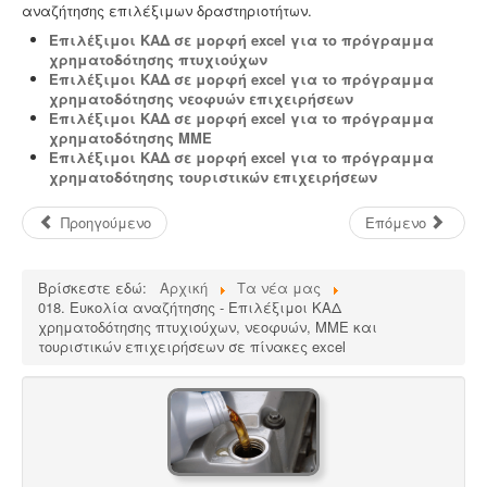
/
αναζήτησης επιλέξιμων δραστηριοτήτων.
Επιλέξιμοι ΚΑΔ σε μορφή excel για το πρόγραμμα
5
Μελέτη - άδεια διάθεσης υγρών αποβλήτων -
Για
χρηματοδότησης πτυχιούχων
όλες τις επιχειρήσεις του νομού Θεσσαλονίκης η ΕΥΑΘ
Επιλέξιμοι ΚΑΔ σε μορφή excel για το πρόγραμμα
ζητάει υγειονολογική μελέτη (πτυχιούχου μελετητή)
χρηματοδότησης νεοφυών επιχειρήσεων
παραγωγής / επεξεργασίας / διάθεσης υγρών
Επιλέξιμοι ΚΑΔ σε μορφή excel για το πρόγραμμα
αποβλήτων, προκειμένου να εκδώσει την άδεια
χρηματοδότησης ΜΜΕ
διάθεσης - σύνδεσης με το δίκτυο αποχέτευσης (ειδικός
Επιλέξιμοι ΚΑΔ σε μορφή excel για το πρόγραμμα
κανονισμός αποχέτευσης ΦΕΚ 1793Β-2018).
.
χρηματοδότησης τουριστικών επιχειρήσεων
Προηγούμενο
Επόμενο
Βρίσκεστε εδώ:
Αρχική
Τα νέα μας
018. Ευκολία αναζήτησης - Επιλέξιμοι ΚΑΔ
Υγρά απόβλητα παραγωγής καλλυντικών -
χρηματοδότησης πτυχιούχων, νεοφυών, ΜΜΕ και
Υπολογισμός χημικά απαιτούμενου οξυγόνου -
.
Τα
τουριστικών επιχειρήσεων σε πίνακες excel
υγρά απόβλητα από την παραγωγή καλλυντικών
ελέγχονται ως προς τις απαιτήσεις επεξεργασίας
μέσα από ειδική μελέτη επεξεργασίας και διάθεσης
πριν την σύνδεση με το κεντρικό δίκτυο αποχέτευσης.