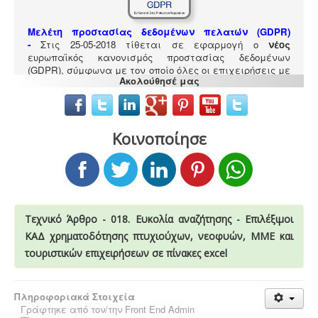
Μελέτη προστασίας δεδομένων πελατών (GDPR)
-
Στις 25-05-2018 τίθεται σε εφαρμογή ο
νέος
ευρωπαϊκός κανονισμός προστασίας δεδομένων
(GDPR), σύμφωνα με τον οποίο όλες οι επιχειρήσεις με
Ακολούθησέ μας
Ευρωπαίους πελάτες (περιλαμβανομένων και των
Ελλήνων) θα πρέπει να μπορούν να αποδείξουν, με την
αναλογούσα μελέτη προστασίας δεδομένων, ότι
συμμορφώνονται με τις νέες απαιτήσεις
Κοινοποίησε
Σύστημα διαχείρισης ποιότητας ISO
-
Πολλές
επιχειρήσεις προκειμένου να είναι ελκυστικές στο
πελατειακό κοινό χρειάζεται να πιστοποιηθούν κατά
Τεχνικό Άρθρο - 018. Ευκολία αναζήτησης - Επιλέξιμοι
ISO
. Αυτό είτε απαιτείται για δουλειές με το δημόσιο
ΚΑΔ χρηματοδότησης πτυχιούχων, νεοφυών, ΜΜΕ και
(δημοπρασίες) ή από τη νομοθεσία (τρόφιμα-ποτά) ή
τουριστικών επιχειρήσεων σε πίνακες excel
αποτελεί κανόνα της αγοράς (εξαγωγές). Κλειδί στην
διαδικασία είναι η μελέτη διαχείρισης ποιότητας.
Πληροφοριακά Στοιχεία
Γράφτηκε από τον/την
Front End Admin