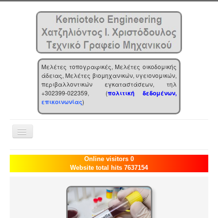
Μελέτες τοπογραφικές, Μελέτες οικοδομικής
άδειας, Μελέτες βιομηχανικών, υγειονομικών,
περιβαλλοντικών εγκαταστάσεων, τηλ
+302399-022359, (
πολιτική δεδομένων,
επικοινωνίας
)
Toggle
Navigation
Αρχική
Online visitors 0
Website total hits 7637154
Επιχείρηση
Υπηρεσίες
Τα νέα μας