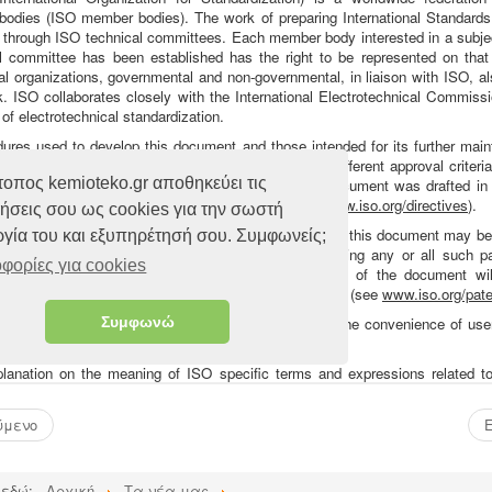
ύμενο
 εδώ:
Αρχική
Τα νέα μας