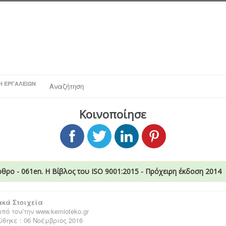
Η ΕΡΓΑΛΕΊΩΝ
Αναζήτηση
Κοινοποίησε
ρθρο - 061en. Η Βίβλος του ISO 9001:2015 - Πρόχειρη έκδοση 2014
κά Στοιχεία
πό τον/την
www.kemioteko.gr
θηκε : 06 Νοέμβριος 2016