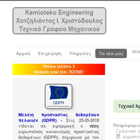
ΠΎΛ
Αρχική
Επιχείρηση
Υπηρεσίες
Τα νέα μας
Online visitors 3
Website total hits 7633587
Τεχνικό Ά
Μελέτη προστασίας δεδομένων
πελατών (GDPR) -
Στις 25-05-2018
Πληροφορια
τίθεται σε εφαρμογή ο
νέος
Γράφτηκε α
ευρωπαϊκός κανονισμός προστασίας
Δημοσιεύ
δεδομένων (GDPR), σύμφωνα με τον