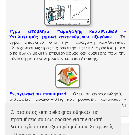
χρησιμοποιημένων ορυκτέλαιων - λιπαντικών ασκείται
μετά από την έκδοση άδειας επικινδύνων. Η άδεια
εκδίδεται μετά από την έγκριση της σχετικής
περιβαλλοντικής μελέτης οργάνωσης του δικτύου
συλλογής και μεταφοράς και της ασφάλισης
περιβαλλοντικής ευθύνης.
Υγρά απόβλητα παραγωγής καλλυντικών -
Υπολογισμός χημικά απαιτούμενου οξυγόνου -
.
Τα
υγρά απόβλητα από την παραγωγή καλλυντικών
ελέγχονται ως προς τις απαιτήσεις επεξεργασίας μέσα
από ειδική μελέτη επεξεργασίας και διάθεσης πριν την
σύνδεση με το κεντρικό δίκτυο αποχέτευσης.
Κτηματολόγιο -
.
Η υποβολή δηλώσεων στο
κτηματολόγιο ξεκίνησε, ένας τρόπος για να
αποφευχθεί η ταλαιπωρία είναι να υποβληθεί η
δήλωση ηλεκτρονικά μέσω ίντερνετ.
Ενεργειακά πιστοποιητικά -
Όλες οι αγοραπωλησίες,
Πυρασφάλεια - Πυροπροστασία -
Υφιστάμενες
μισθώσεις, ανακαινίσεις και μονώσεις κατοικιών -
επιχειρήσεις εκπαιδευτήριων, χώρων συνάθροισης
επαγγελματικών χώρων προαπαιτούν την ύπαρξη
κοινού, γραφείων και εμπορικών
ενεργειακού πιστοποιητικού
Ο ιστότοπος kemioteko.gr αποθηκεύει τις
καταστημάτων οφείλουν να επανακαθορίσουν μέτρα
προτιμήσεις σου ως cookies για την σωστή
και μέσα πυροπροστασίας σύμφωνα με τις νέες
διατάξεις (ΠΥΔ 16/15, 3/15, 17/16 & /17).
λειτουργία του και εξυπηρέτησή σου. Συμφωνείς;
Πληροφορίες για cookies