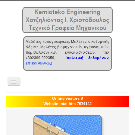
Μελέτες τοπογραφικές, Μελέτες οικοδομικής
άδειας, Μελέτες βιομηχανικών, υγειονομικών,
περιβαλλοντικών εγκαταστάσεων, τηλ
+302399-022359, (
πολιτική δεδομένων,
επικοινωνίας
)
Toggle
Navigation
Αρχική
Online visitors 9
Website total hits 7634142
Επιχείρηση
Υπηρεσίες
Τα νέα μας