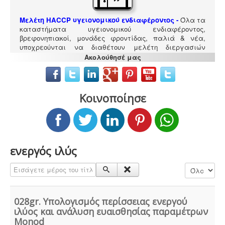
Μελέτη HACCP υγειονομικού ενδιαφέροντος
-
Όλα τα
καταστήματα υγειονομικού ενδιαφέροντος,
βρεφονηπιακοί, μονάδες φροντίδας, παλιά & νέα,
υποχρεούνται να διαθέτουν μελέτη διεργασιών
HACCP από επαγγελματία
Ακολούθησέ μας
υγειονολόγο (απόφαση
Υ1γ/ΓΠ/οικ.47829/17
).
Κοινοποίησε
Συλλογή και μεταφορά αποβλήτων -
Η
δραστηριότητα συλλογής και μεταφοράς μη
επικίνδυνων αποβλήτων ασκείται μετά από την έκδοση
ενεργός ιλύς
της σχετικής άδειας. Η άδεια εκδίδεται μετά από
την έγκριση της σχετικής περιβαλλοντικής μελέτης
Εισάγετε μέρος του τίτλου.
Εμφάνιση #
οργάνωσης του δικτύου συλλογής και μεταφοράς.
028gr. Υπολογισμός περίσσειας ενεργού
ιλύος και ανάλυση ευαισθησίας παραμέτρων
Monod