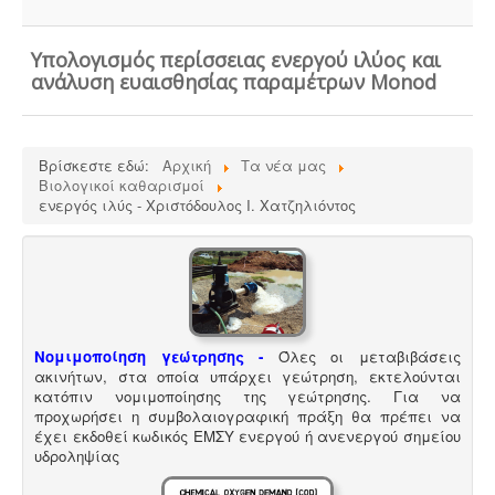
Τεχνικός ασφαλείας στην εργασία -
Όλες οι
επιχειρήσεις έχουν την υποχρέωση να διαθέτουν
μελέτη επικινδυνότητας από επαγγελματία τεχνικό
Υπολογισμός περίσσειας ενεργού ιλύος και
ασφαλείας εγγεγραμμένο στο μητρώο της
ανάλυση ευαισθησίας παραμέτρων Monod
επιθεώρησης εργασίας (Ν. 3850/10, άρθρα 12, 42, 43)
Βρίσκεστε εδώ:
Αρχική
Τα νέα μας
Βιολογικοί καθαρισμοί
ενεργός ιλύς - Χριστόδουλος Ι. Χατζηλιόντος
Κανονισμός λειτουργίας τουριστικού
καταλύματος
-
Τα τουριστικά καταλύματα
(ξενοδοχεία, ενοικιαζόμενα, κάμπινγκ) μοριοδοτούνται
κατά την πιστοποίηση κατάταξης σε κατηγορία
άστρων ή κλειδιών για τον κανονισμό λειτουργίας που
διακανονίζει θέματα πολιτικής παραπόνων, υποδοχής,
περιβάλλοντος και καθαριότητας.
Νομιμοποίηση γεώτρησης -
Όλες οι μεταβιβάσεις
ακινήτων, στα οποία υπάρχει γεώτρηση, εκτελούνται
κατόπιν νομιμοποίησης της γεώτρησης. Για να
προχωρήσει η συμβολαιογραφική πράξη θα πρέπει να
έχει εκδοθεί κωδικός ΕΜΣΥ ενεργού ή ανενεργού σημείου
υδροληψίας
Συλλογή και μεταφορά λιπαντικών - ορυκτέλαιων
Η
δραστηριότητα συλλογής και μεταφοράς
επικίνδυνων