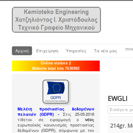
ΠΎΛ
Αρχική
Επιχείρηση
Υπηρεσίες
Τα νέα μας
Online visitors 2
Website total hits 7636982
EWGLI
Εισάγετε μέρ
Μελέτη προστασίας δεδομένων
πελατών (GDPR) -
Στις 25-05-2018
τίθεται σε εφαρμογή ο
νέος
ευρωπαϊκός κανονισμός προστασίας
214gr. Μ
δεδομένων (GDPR), σύμφωνα με τον