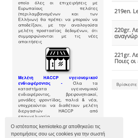
οποίο όλες οι επιχειρήσεις με
Ευρωπαίους πελάτες
219en. Le
(περιλαμβανομένων και των
Ελλήνων) θα πρέπει να μπορούν να
αποδείξουν, με την αναλογούσα
220gr. Λ
μελέτη προστασίας δεδομένων, ότι
αναγνώρι
συμμορφώνονται με τις νέες
απαιτήσεις
221gr. Λ
Ποιες οι
Μελέτη HACCP υγειονομικού
ενδιαφέροντος
-
Όλα τα
Βρίσκεστε
καταστήματα υγειονομικού
ενδιαφέροντος, βρεφονηπιακοί,
μονάδες φροντίδας, παλιά & νέα,
υποχρεούνται να διαθέτουν μελέτη
διεργασιών HACCP από
επαγγελματία
υγειονολόγο (απόφαση
Υ1γ/ΓΠ/
Ο ιστότοπος kemioteko.gr αποθηκεύει τις
οικ.47829/17
).
προτιμήσεις σου ως cookies για την σωστή
Ακολούθησέ μας