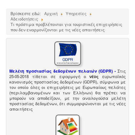
Βρίσκεστε εδώ:
Αρχική
Υπηρεσίες
Αδειοδοτήσεις
Άδεια λειτουργίας catering -
Τα catering
Τι πρόστιμα προβλέπονται για τουριστικές επιχειρήσεις
αδειοδοτούνται ως επαγγελματικά εργαστήρια με
που δεν εναρμονίζονται με τις νέες απαιτήσεις
προαπαιτούμενη κτηνιατρική άδεια λειτουργίας η
οποία συνοδεύεται από πλήρη μελέτη HACCP,
σύμφωνα με τον ευρωπαϊκό κανονισμό 853/2004.
Μελέτη προστασίας δεδομένων πελατών (GDPR) -
Στις
25-05-2018 τίθεται σε εφαρμογή ο
νέος
ευρωπαϊκός
κανονισμός προστασίας δεδομένων (GDPR), σύμφωνα με
τον οποίο όλες οι επιχειρήσεις με Ευρωπαίους πελάτες
Μελέτη και εγκατάσταση λιποσυλλέκτη -
Για τις
(περιλαμβανομένων και των Ελλήνων) θα πρέπει να
επιχειρήσεις μαζικής εστίασης, η χρήση λιποσυλλέκτη,
μπορούν να αποδείξουν, με την αναλογούσα μελέτη
κατόπιν υγειονολογικής μελέτης, συμβατής με τα
προστασίας δεδομένων, ότι συμμορφώνονται με τις νέες
πρότυπα DIN 1986-100α, EN 1825-1+2, DIN 4040-100 είναι
απαιτήσεις
υποχρεωτική από την υγειονομική διάταξη Υ1γ / ΓΠ /
οικ. 47829 / 17
.