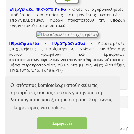
Ενεργειακά πιστοποιητικά -
Όλες οι αγοραπωλησίες,
Σύστημα διαχείρισης ποιότητας ISO
-
Πολλές
μισθώσεις, ανακαινίσεις και μονώσεις κατοικιών -
επιχειρήσεις προκειμένου να είναι ελκυστικές στο
επαγγελματικών χώρων προαπαιτούν την ύπαρξη
πελατειακό κοινό χρειάζεται να πιστοποιηθούν κατά
ενεργειακού πιστοποιητικού
ISO
. Αυτό είτε απαιτείται για δουλειές με το δημόσιο
(δημοπρασίες) ή από τη νομοθεσία (τρόφιμα-ποτά) ή
αποτελεί κανόνα της αγοράς (εξαγωγές). Κλειδί στην
διαδικασία είναι η μελέτη διαχείρισης ποιότητας.
Πυρασφάλεια - Πυροπροστασία -
Υφιστάμενες
επιχειρήσεις εκπαιδευτήριων, χώρων συνάθροισης
κοινού, γραφείων και εμπορικών
καταστημάτων οφείλουν να επανακαθορίσουν μέτρα και
μέσα πυροπροστασίας σύμφωνα με τις νέες διατάξεις
(ΠΥΔ 16/15, 3/15, 17/16 & /17).
Ο ιστότοπος kemioteko.gr αποθηκεύει τις
προτιμήσεις σου ως cookies για την σωστή
λειτουργία του και εξυπηρέτησή σου. Συμφωνείς;
Πληροφορίες για cookies
Ηλεκτροδότηση αρδευτικών γεωτρήσεων -
Για την
ηλεκτροδότηση αγροτικών γεωτρήσεων ή
εγκαταστάσεων και την εφαρμογή χαμηλού αγροτικού
Συμφωνώ
© 2026 Χριστόδουλος Ι. Χατζηλιόντος
"Επιστροφή στη Κορυφή"
τιμολογίου είναι υποχρεωτική η έκδοση άδειας χρήσης