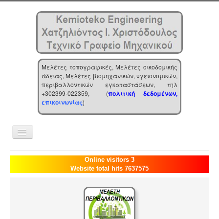
Μελέτες τοπογραφικές, Μελέτες οικοδομικής
άδειας, Μελέτες βιομηχανικών, υγειονομικών,
περιβαλλοντικών εγκαταστάσεων, τηλ
+302399-022359, (
πολιτική δεδομένων,
επικοινωνίας
)
Toggle
Navigation
Αρχική
Online visitors 3
Website total hits 7637575
Επιχείρηση
Υπηρεσίες
Τα νέα μας