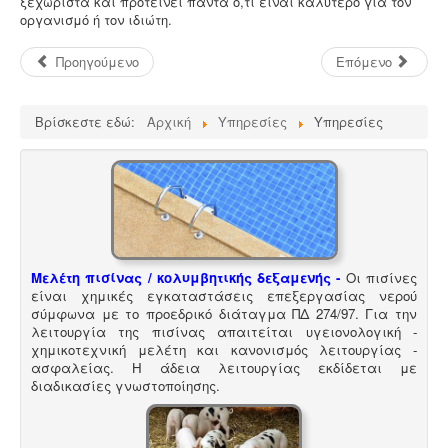
ξεχωριστά και προτείνει πάντα ό,τι είναι καλύτερο για τον
οργανισμό ή τον ιδιώτη.
Προηγούμενο
Επόμενο
Βρίσκεστε εδώ:
Αρχική
Υπηρεσίες
Υπηρεσίες
Μελέτη και εγκατάσταση λιποσυλλέκτη -
Για τις
επιχειρήσεις μαζικής εστίασης, η χρήση λιποσυλλέκτη,
κατόπιν υγειονολογικής μελέτης, συμβατής με τα
πρότυπα DIN 1986-100α, EN 1825-1+2, DIN 4040-100 είναι
υποχρεωτική από την υγειονομική διάταξη Υ1γ / ΓΠ /
οικ. 47829 / 17
.
Μελέτη πισίνας / κολυμβητικής δεξαμενής -
Οι πισίνες
είναι χημικές εγκαταστάσεις επεξεργασίας νερού
σύμφωνα με το προεδρικό διάταγμα ΠΔ 274/97. Για την
λειτουργία της πισίνας απαιτείται υγειονολογική -
Νομιμοποίηση γεώτρησης -
Όλες οι μεταβιβάσεις
χημικοτεχνική μελέτη και κανονισμός λειτουργίας -
ακινήτων, στα οποία υπάρχει γεώτρηση, εκτελούνται
ασφαλείας. Η άδεια λειτουργίας εκδίδεται με
κατόπιν νομιμοποίησης της γεώτρησης. Για να
διαδικασίες γνωστοποίησης.
προχωρήσει η συμβολαιογραφική πράξη θα πρέπει να
έχει εκδοθεί κωδικός ΕΜΣΥ ενεργού ή ανενεργού
σημείου υδροληψίας