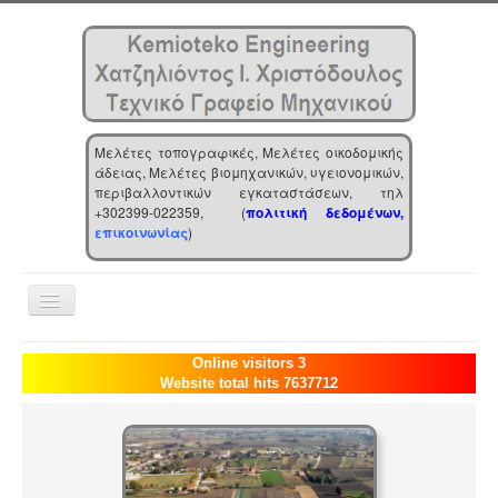
Μελέτες τοπογραφικές, Μελέτες οικοδομικής
άδειας, Μελέτες βιομηχανικών, υγειονομικών,
περιβαλλοντικών εγκαταστάσεων, τηλ
+302399-022359, (
πολιτική δεδομένων,
επικοινωνίας
)
Toggle
Navigation
Αρχική
Online visitors 3
Website total hits 7637712
Επιχείρηση
Υπηρεσίες
Τα νέα μας