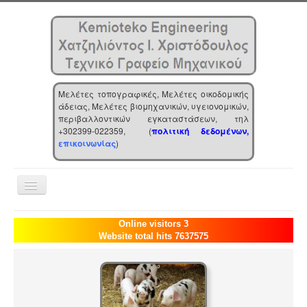
Μελέτες τοπογραφικές, Μελέτες οικοδομικής
άδειας, Μελέτες βιομηχανικών, υγειονομικών,
περιβαλλοντικών εγκαταστάσεων, τηλ
+302399-022359, (
πολιτική δεδομένων,
επικοινωνίας
)
Toggle
Navigation
Αρχική
Online visitors 3
Website total hits 7637575
Επιχείρηση
Υπηρεσίες
Τα νέα μας