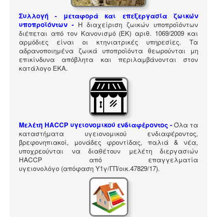
ΠΎΛΗ ΕΡΓΑΛΕΊΩΝ
Συλλογή - μεταφορά και επεξεργασία ζωικών
Αναζήτηση
υποπροϊόντων -
Η διαχείριση ζωικών υποπροϊόντων
διέπεται από τον Κανονισμό (ΕΚ) αριθ. 1069/2009 και
αρμόδιες είναι οι κτηνιατρικές υπηρεσίες. Τα
αδρανοποιημένα ζωικά υποπροϊόντα θεωρούνται μη
επικίνδυνα απόβλητα και περιλαμβάνονται στον
κατάλογο ΕΚΑ
.
Μελέτη HACCP υγειονομικού ενδιαφέροντος
-
Όλα τα
καταστήματα υγειονομικού ενδιαφέροντος,
βρεφονηπιακοί, μονάδες φροντίδας, παλιά & νέα,
υποχρεούνται να διαθέτουν μελέτη διεργασιών
HACCP από επαγγελματία
υγειονολόγο (απόφαση
Υ1γ/ΓΠ/οικ.47829/17
).