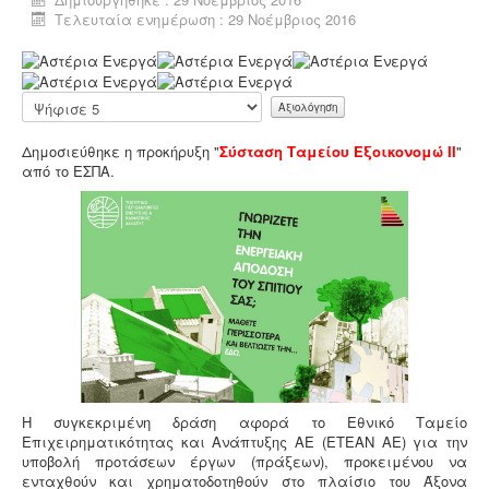
επιχειρήσεις μαζικής εστίασης, η χρήση λιποσυλλέκτη,
Τελευταία ενημέρωση : 29 Νοέμβριος 2016
κατόπιν υγειονολογικής μελέτης, συμβατής με τα
πρότυπα DIN 1986-100α, EN 1825-1+2, DIN 4040-100 είναι
Α
υποχρεωτική από την υγειονομική διάταξη Υ1γ / ΓΠ /
ξ
οικ. 47829 / 17
.
ι
Παρακαλώ
ο
αξιολογήστε
λ
Δημοσιεύθηκε η προκήρυξη "
Σύσταση Ταμείου Εξοικονομώ ΙΙ
"
ό
από το ΕΣΠΑ.
γ
η
σ
η
Χ
Μελέτη επικινδυνότητας λεγιονέλλα -
.
Η υγειονομική
ρ
αναγνώριση και μελέτη εκτίμησης του κινδύνου από
ή
την λεγιονέλλα στις υδρεύσεις ξενοδοχειακών κτιρίων
σ
επιβάλλεται από τις νέες υγειονομικές διατάξεις του
τ
Υπουργείου Υγείας.
η
:
5
Η συγκεκριμένη δράση αφορά το Εθνικό Ταμείο
Επιχειρηματικότητας και Ανάπτυξης ΑΕ (ΕΤΕΑΝ ΑΕ) για την
/
υποβολή προτάσεων έργων (πράξεων), προκειμένου να
ενταχθούν και χρηματοδοτηθούν στο πλαίσιο του Άξονα