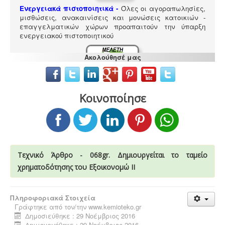
Ενεργειακά πιστοποιητικά -
Όλες οι αγοραπωλησίες,
μισθώσεις, ανακαινίσεις και μονώσεις κατοικιών -
επαγγελματικών χώρων προαπαιτούν την ύπαρξη
ενεργειακού πιστοποιητικού
Ακολούθησέ μας
Κοινοποίησε
Μελέτη περιβαλλοντικών επιπτώσεων -
Τα
περισσότερα είδη επιχειρήσεων προκειμένου να
εγκατασταθούν ή συνεχίσουν να λειτουργούν
χρειάζονται περιβαλλοντική άδεια σε ισχύ. Η άδεια
εκδίδεται μετά από την έγκριση της σχετικής μελέτης
περιβαλλοντικών επιπτώσεων.
Τεχνικό Άρθρο - 068gr. Δημιουργείται το ταμείο
χρηματοδότησης του Εξοικονομώ ΙΙ
Πληροφοριακά Στοιχεία
Γράφτηκε από τον/την
www.kemioteko.gr
Δημοσιεύθηκε : 29 Νοέμβριος 2016
Μελέτη και εγκατάσταση λιποσυλλέκτη -
Για τις
Δημιουργήθηκε : 29 Νοέμβριος 2016