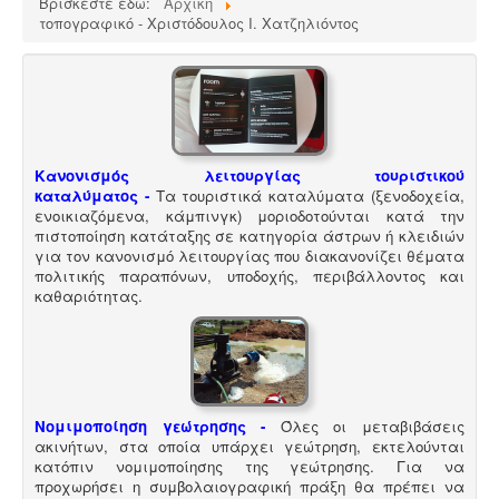
Βρίσκεστε εδώ:
Αρχική
τοπογραφικό - Χριστόδουλος Ι. Χατζηλιόντος
Τακτοποίηση εξ αδιαιρέτου εκτός σχεδίου -
Σύμφωνα
με τις από 12-06-2018 νέες διατάξεις του νόμου
4495/2017 τα εκτός σχεδίου εξ αδιαιρέτου μπορούν να
προχωρήσουν σε σύσταση διαίρεσης ιδιοκτησίας
κατόπιν αγωγής στο πρωτοδικείο από το 65% των
συνιδιοκτητών.
.
Κανονισμός λειτουργίας τουριστικού
καταλύματος
-
Τα τουριστικά καταλύματα (ξενοδοχεία,
ενοικιαζόμενα, κάμπινγκ) μοριοδοτούνται κατά την
πιστοποίηση κατάταξης σε κατηγορία άστρων ή κλειδιών
για τον κανονισμό λειτουργίας που διακανονίζει θέματα
πολιτικής παραπόνων, υποδοχής, περιβάλλοντος και
Συλλογή - μεταφορά και επεξεργασία ζωικών
καθαριότητας.
υποπροϊόντων -
Η διαχείριση ζωικών υποπροϊόντων
διέπεται από τον Κανονισμό (ΕΚ) αριθ. 1069/2009 και
αρμόδιες είναι οι κτηνιατρικές υπηρεσίες. Τα
αδρανοποιημένα ζωικά υποπροϊόντα θεωρούνται μη
επικίνδυνα απόβλητα και περιλαμβάνονται στον
κατάλογο ΕΚΑ
.
Νομιμοποίηση γεώτρησης -
Όλες οι μεταβιβάσεις
ακινήτων, στα οποία υπάρχει γεώτρηση, εκτελούνται
κατόπιν νομιμοποίησης της γεώτρησης. Για να
προχωρήσει η συμβολαιογραφική πράξη θα πρέπει να