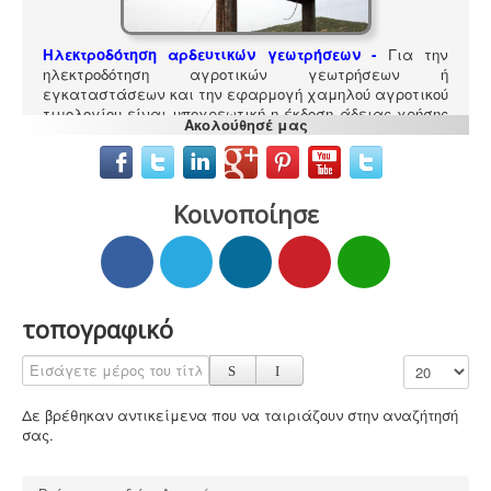
Ηλεκτροδότηση αρδευτικών γεωτρήσεων -
Για την
ηλεκτροδότηση αγροτικών γεωτρήσεων ή
εγκαταστάσεων και την εφαρμογή χαμηλού αγροτικού
τιμολογίου είναι υποχρεωτική η έκδοση άδειας χρήσης
Ακολούθησέ μας
νερού και του Δελτίου Γεωργοτεχνικών και
Γεωργοοικονομικών Στοιχείων.
.
Κοινοποίησε
Σύστημα διαχείρισης ποιότητας ISO
-
Πολλές
επιχειρήσεις προκειμένου να είναι ελκυστικές στο
πελατειακό κοινό χρειάζεται να πιστοποιηθούν κατά
τοπογραφικό
ISO
. Αυτό είτε απαιτείται για δουλειές με το δημόσιο
(δημοπρασίες) ή από τη νομοθεσία (τρόφιμα-ποτά) ή
αποτελεί κανόνα της αγοράς (εξαγωγές). Κλειδί στην
Εισάγετε μέρος του τίτλου.
Εμφάνιση #
διαδικασία είναι η μελέτη διαχείρισης ποιότητας.
Δε βρέθηκαν αντικείμενα που να ταιριάζουν στην αναζήτησή
σας.