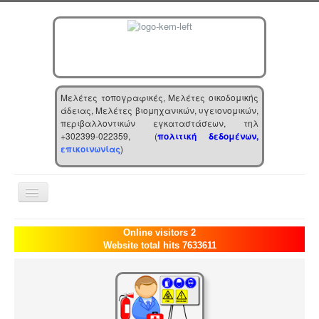
Μελέτες τοπογραφικές, Μελέτες οικοδομικής
άδειας, Μελέτες βιομηχανικών, υγειονομικών,
περιβαλλοντικών εγκαταστάσεων, τηλ
+302399-022359, (
πολιτική δεδομένων,
επικοινωνίας
)
Toggle
Navigation
Αρχική
Online visitors 2
Website total hits 7633611
Επιχείρηση
Υπηρεσίες
Τα νέα μας