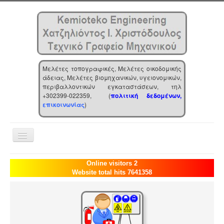
Μελέτες τοπογραφικές, Μελέτες οικοδομικής
άδειας, Μελέτες βιομηχανικών, υγειονομικών,
περιβαλλοντικών εγκαταστάσεων, τηλ
+302399-022359, (
πολιτική δεδομένων,
επικοινωνίας
)
Toggle
Navigation
Αρχική
Online visitors 2
Website total hits 7641358
Επιχείρηση
Υπηρεσίες
Τα νέα μας