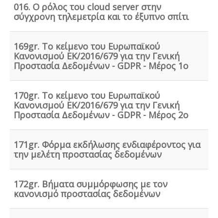
016. Ο ρόλος του cloud server στην
σύγχρονη τηλεμετρία και το έξυπνο σπίτι
Κτηματολόγιο -
.
Η υποβολή δηλώσεων στο
κτηματολόγιο ξεκίνησε, ένας τρόπος για να
αποφευχθεί η ταλαιπωρία είναι να υποβληθεί η
δήλωση ηλεκτρονικά μέσω ίντερνετ.
169gr. Το κείμενο του Ευρωπαϊκού
Κανονισμού ΕΚ/2016/679 για την Γενική
Προστασία Δεδομένων - GDPR - Μέρος 1ο
170gr. Το κείμενο του Ευρωπαϊκού
Κανονισμού ΕΚ/2016/679 για την Γενική
Προστασία Δεδομένων - GDPR - Μέρος 2ο
Μελέτη επικινδυνότητας λεγιονέλλα -
.
Η υγειονομική
αναγνώριση και μελέτη εκτίμησης του κινδύνου από
την λεγιονέλλα στις υδρεύσεις ξενοδοχειακών κτιρίων
171gr. Φόρμα εκδήλωσης ενδιαφέροντος για
επιβάλλεται από τις νέες υγειονομικές διατάξεις του
την μελέτη προστασίας δεδομένων
Υπουργείου Υγείας.
172gr. Βήματα συμμόρφωσης με τον
κανονισμό προστασίας δεδομένων