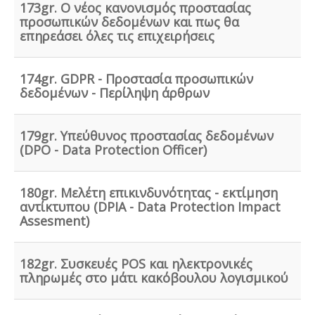
173gr. Ο νέος κανονισμός προστασίας
Ηλεκτροδότηση αρδευτικών γεωτρήσεων -
Για την
προσωπικών δεδομένων και πως θα
ηλεκτροδότηση αγροτικών γεωτρήσεων ή
εγκαταστάσεων και την εφαρμογή χαμηλού αγροτικού
επηρεάσει όλες τις επιχειρήσεις
τιμολογίου είναι υποχρεωτική η έκδοση άδειας χρήσης
νερού και του Δελτίου Γεωργοτεχνικών και
Γεωργοοικονομικών Στοιχείων.
.
174gr. GDPR - Προστασία προσωπικών
δεδομένων - Περίληψη άρθρων
179gr. Υπεύθυνος προστασίας δεδομένων
(DPO - Data Protection Officer)
Συλλογή και μεταφορά αποβλήτων -
Η
δραστηριότητα συλλογής και μεταφοράς μη
επικίνδυνων αποβλήτων ασκείται μετά από την έκδοση
180gr. Μελέτη επικινδυνότητας - εκτίμηση
της σχετικής άδειας. Η άδεια εκδίδεται μετά από
την έγκριση της σχετικής περιβαλλοντικής μελέτης
αντίκτυπου (DPIA - Data Protection Impact
οργάνωσης του δικτύου συλλογής και μεταφοράς.
Assesment)
182gr. Συσκευές POS και ηλεκτρονικές
πληρωμές στο μάτι κακόβουλου λογισμικού
Άδεια λειτουργίας catering -
Τα catering