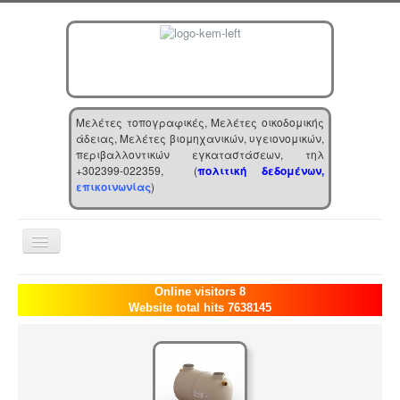
Μελέτες τοπογραφικές, Μελέτες οικοδομικής
άδειας, Μελέτες βιομηχανικών, υγειονομικών,
περιβαλλοντικών εγκαταστάσεων, τηλ
+302399-022359, (
πολιτική δεδομένων,
επικοινωνίας
)
Toggle
Navigation
Αρχική
Online visitors 8
Website total hits 7638145
Επιχείρηση
Υπηρεσίες
Τα νέα μας