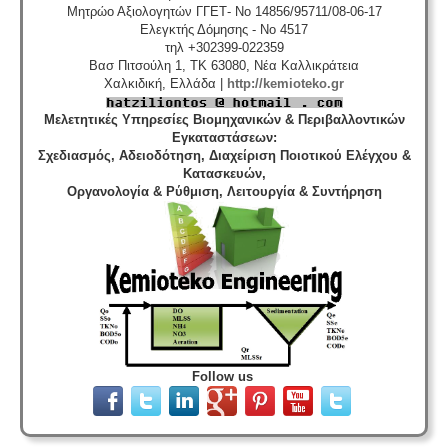
δεξαμενής -
Οι πισίνες είναι χημικές εγκαταστάσεις
Μητρώο Αξιολογητών ΓΓΕΤ- No 14856/95711/08-06-17
επεξεργασίας νερού σύμφωνα με το προεδρικό
Ελεγκτής Δόμησης - No 4517
διάταγμα ΠΔ 274/97. Για την λειτουργία της πισίνας
τηλ +302399-022359
απαιτείται υγειονολογική - χημικοτεχνική μελέτη και
Βασ Πιτσούλη 1, TK 63080, Νέα Καλλικράτεια
κανονισμός λειτουργίας - ασφαλείας. Η άδεια
Χαλκιδική, Ελλάδα |
http://kemioteko.gr
λειτουργίας εκδίδεται με διαδικασίες γνωστοποίησης.
Μελετητικές Υπηρεσίες Βιομηχανικών & Περιβαλλοντικών
Εγκαταστάσεων
:
Σχεδιασμός, Αδειοδότηση, Διαχείριση Ποιοτικού Ελέγχου &
Κατασκευών,
Οργανολογία & Ρύθμιση, Λειτουργία & Συντήρηση
Σύστημα διαχείρισης ποιότητας ISO
-
Πολλές
επιχειρήσεις προκειμένου να είναι ελκυστικές στο
πελατειακό κοινό χρειάζεται να πιστοποιηθούν κατά
ISO
. Αυτό είτε απαιτείται για δουλειές με το δημόσιο
(δημοπρασίες) ή από τη νομοθεσία (τρόφιμα-ποτά) ή
αποτελεί κανόνα της αγοράς (εξαγωγές). Κλειδί στην
διαδικασία είναι η μελέτη διαχείρισης ποιότητας.
Follow us
Συλλογή - μεταφορά και επεξεργασία ζωικών
υποπροϊόντων -
Η διαχείριση ζωικών υποπροϊόντων