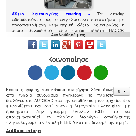
Άδεια λειτουργίας catering -
Τα catering
αδειοδοτούνται ως επαγγελματικά εργαστήρια με
προαπαιτούμενη κτηνιατρική άδεια λειτουργίας η
οποία συνοδεύεται από πλήρη μελέτη HACCP,
Ακολούθησέ μας
σύμφωνα με τον ευρωπαϊκό κανονισμό 853/2004.
Κοινοποίησε
Μελέτη περιβαλλοντικών επιπτώσεων -
Τα
περισσότερα είδη επιχειρήσεων προκειμένου να
Κάποιες φορές, για κάποιο ανεξήγητο λόγο (ίσως
εγκατασταθούν ή συνεχίσουν να λειτουργούν
από τυχαίο συνδυασμό πλήκτρων) το πλαίσιο
χρειάζονται περιβαλλοντική άδεια σε ισχύ. Η άδεια
διαλόγου στο AUTOCAD για την αποθήκευση του αρχείου δεν
εκδίδεται μετά από την έγκριση της σχετικής μελέτης
εμφανίζεται και αντί αυτού η διεργασία υλοποιείται με
περιβαλλοντικών επιπτώσεων.
ερωτήματα στην γραμμή εντολών (CLI). Για να
επανεμφανισθεί το πλαίσιο διαλόγου αποθήκευσης
πληκρολογούμε την εντολή FILEDIA και της δίνουμε την τιμή 1.
Διάβασε επίσης: