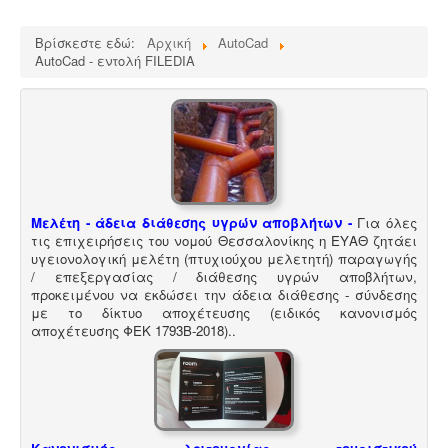
διέπεται από τον Κανονισμό (ΕΚ) αριθ. 1069/2009 και
αρμόδιες είναι οι κτηνιατρικές υπηρεσίες. Τα
Βρίσκεστε εδώ:
Αρχική
AutoCad
αδρανοποιημένα ζωικά υποπροϊόντα θεωρούνται μη
AutoCad - εντολή FILEDIA
επικίνδυνα απόβλητα και περιλαμβάνονται στον
κατάλογο ΕΚΑ
.
Ανελκυστήρες προσώπων -
.
Η λειτουργία παλιών
Μελέτη - άδεια διάθεσης υγρών αποβλήτων -
Για όλες
ανελκυστήρων χωρίς στοιχεία νομιμότητας
τις επιχειρήσεις του νομού Θεσσαλονίκης η ΕΥΑΘ ζητάει
επιτρέπεται μετά από σύνταξη μελέτης - σχεδιων
υγειονολογική μελέτη (πτυχιούχου μελετητή) παραγωγής
ανελκυστήρα, συντήρησης, πιστοποίησης και έκδοσης
/ επεξεργασίας / διάθεσης υγρών αποβλήτων,
βεβαίωσης καταχώρησης στην αρμόδια υπηρεσία.
προκειμένου να εκδώσει την άδεια διάθεσης - σύνδεσης
με το δίκτυο αποχέτευσης (ειδικός κανονισμός
αποχέτευσης ΦΕΚ 1793Β-2018).
.
Συλλογή και μεταφορά αποβλήτων -
Η
δραστηριότητα συλλογής και μεταφοράς μη
επικίνδυνων αποβλήτων ασκείται μετά από την έκδοση