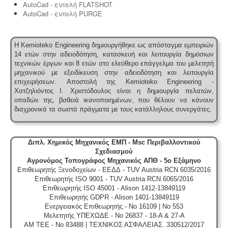
AutoCad - εντολή FLATSHOT
AutoCad - εντολή PURGE
Μελέτη επικινδυνότητας λεγιονέλλα -
.
Η υγειονομική
αναγνώριση και μελέτη εκτίμησης του κινδύνου από
Η Kemioteko Engineering δημιουργήθηκε ως απόσταγμα εμπειριών
την λεγιονέλλα στις υδρεύσεις ξενοδοχειακών κτιρίων
14 ετών στην αδειοδότηση, κατασκευή και λειτουργία δημόσιων
επιβάλλεται από τις νέες υγειονομικές διατάξεις του
τεχνικών έργων και 8 ετών στο ελεύθερο επάγγελμα του μελετητή
Υπουργείου Υγείας.
μηχανικού με εξειδίκευση στην αδειοδότηση και λειτουργία
επιχειρήσεων.
Αποστολή της Kemioteko Engineering -
Χατζηλιόντος Ι. Χριστόδουλος είναι η δημιουργία πελατών,
οπαδών της, βαθειά ικανοποιημένων, που θέλουν να κάνουν
διαχρονικά τα σωστά πράγματα με τους κατάλληλους συνεργάτες.
Κτηματολόγιο -
.
Η υποβολή δηλώσεων στο
κτηματολόγιο ξεκίνησε, ένας τρόπος για να
αποφευχθεί η ταλαιπωρία είναι να υποβληθεί η
Διπλ. Χημικός Μηχανικός ΕΜΠ - Msc Περιβαλλοντικού
δήλωση ηλεκτρονικά μέσω ίντερνετ.
Σχεδιασμού
Αγρονόμος Τοπογράφος Μηχανικός ΑΠΘ - 5ο Εξάμηνο
Επιθεωρητής Ξενοδοχείων - ΕΕΔΔ - TUV Austria RCN 6035/2016
Επιθεωρητής ISO 9001 - TUV Austria RCN 6065/2016
Επιθεωρητής ISO 45001 - Alison 1412-13849119
Επιθεωρητής GDPR - Alison 1401-13849119
Ενεργειακός Επιθεωρητής - No 16109 | No 553
Μελετητής ΥΠΕΧΩΔΕ - No 26837 - 18-A & 27-A
Μελέτη πισίνας / κολυμβητικής
ΑΜ ΤΕΕ - No 83488 | ΤΕΧΝΙΚΟΣ ΑΣΦΑΛΕΙΑΣ. 330512/2017