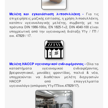
ΠΎΛΗ ΕΡΓΑΛΕΊΩΝ
Αναζήτηση
Μελέτη και εγκατάσταση λιποσυλλέκτη -
Για τις
επιχειρήσεις μαζικής εστίασης, η χρήση λιποσυλλέκτη,
κατόπιν υγειονολογικής μελέτης, συμβατής με τα
πρότυπα DIN 1986-100α, EN 1825-1+2, DIN 4040-100 είναι
υποχρεωτική από την υγειονομική διάταξη Υ1γ / ΓΠ /
οικ. 47829 / 17
.
Μελέτη HACCP υγειονομικού ενδιαφέροντος
-
Όλα τα
καταστήματα υγειονομικού ενδιαφέροντος,
βρεφονηπιακοί, μονάδες φροντίδας, παλιά & νέα,
υποχρεούνται να διαθέτουν μελέτη διεργασιών
HACCP από επαγγελματία
υγειονολόγο (απόφαση
Υ1γ/ΓΠ/οικ.47829/17
).